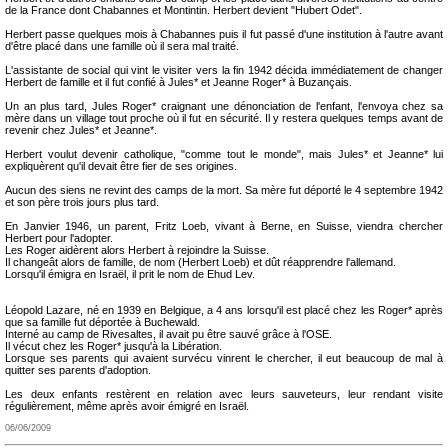
de la France dont Chabannes et Montintin. Herbert devient "Hubert Odet".
Herbert passe quelques mois à Chabannes puis il fut passé d'une institution à l'autre avant
d'être placé dans une famille où il sera mal traité.
L'assistante de social qui vint le visiter vers la fin 1942 décida immédiatement de changer
Herbert de famille et il fut confié à Jules* et Jeanne Roger* à Buzançais.
Un an plus tard, Jules Roger* craignant une dénonciation de l'enfant, l'envoya chez sa
mère dans un village tout proche où il fut en sécurité. Il y restera quelques temps avant de
revenir chez Jules* et Jeanne*.
Herbert voulut devenir catholique, "comme tout le monde", mais Jules* et Jeanne* lui
expliquèrent qu'il devait être fier de ses origines.
Aucun des siens ne revint des camps de la mort. Sa mère fut déporté le 4 septembre 1942
et son père trois jours plus tard.
En Janvier 1946, un parent, Fritz Loeb, vivant à Berne, en Suisse, viendra chercher
Herbert pour l'adopter.
Les Roger aidèrent alors Herbert à rejoindre la Suisse.
Il changeât alors de famille, de nom (Herbert Loeb) et dût réapprendre l'allemand.
Lorsqu'il émigra en Israël, il prit le nom de Ehud Lev.
Léopold Lazare, né en 1939 en Belgique, a 4 ans lorsqu'il est placé chez les Roger* après
que sa famille fut déportée à Buchewald.
Interné au camp de Rivesaltes, il avait pu être sauvé grâce à l'OSE.
Il vécut chez les Roger* jusqu'à la Libération.
Lorsque ses parents qui avaient survécu vinrent le chercher, il eut beaucoup de mal à
quitter ses parents d'adoption.
Les deux enfants restèrent en relation avec leurs sauveteurs, leur rendant visite
régulièrement, même après avoir émigré en Israël.
06/06/2009