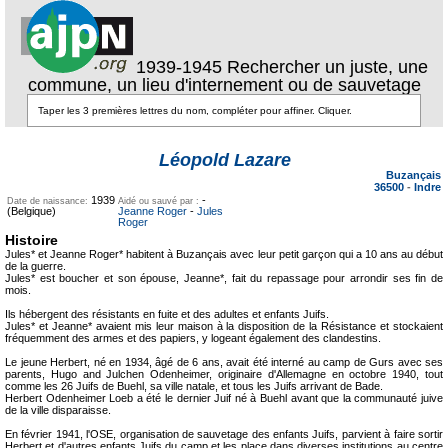
1939-1945 Rechercher un juste, une
commune, un lieu d'internement ou de sauvetage
Texte pour
Texte pour
ecartement
ecartement lateral
Léopold Lazare
lateral
Buzançais
36500
-
Indre
1939
-
Date de naissance:
Aidé ou sauvé par :
(Belgique)
Jeanne Roger
-
Jules
Roger
Histoire
Jules* et Jeanne Roger* habitent à Buzançais avec leur petit garçon qui a 10 ans au début
de la guerre.
Jules* est boucher et son épouse, Jeanne*, fait du repassage pour arrondir ses fin de
mois.
Ils hébergent des résistants en fuite et des adultes et enfants Juifs.
Jules* et Jeanne* avaient mis leur maison à la disposition de la Résistance et stockaient
fréquemment des armes et des papiers, y logeant également des clandestins.
Le jeune Herbert, né en 1934, âgé de 6 ans, avait été interné au camp de Gurs avec ses
parents, Hugo and Julchen Odenheimer, originaire d'Allemagne en octobre 1940, tout
comme les 26 Juifs de Buehl, sa ville natale, et tous les Juifs arrivant de Bade.
Herbert Odenheimer Loeb a été le dernier Juif né à Buehl avant que la communauté juive
de la ville disparaisse.
En février 1941, l'OSE, organisation de sauvetage des enfants Juifs, parvient à faire sortir
Herbert et d'autres enfants Juifs du camp et les place dans diverses institutions au centre