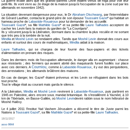
La guerre éclate alors que les grands-parents Levin étaient venus de Riga pour voir leur
petit-fils. Ils vont vivre au 2e étage de la maison jusqu’à l’occupation de la zone sud par les
allemands en novembre 1942).
La situation devenant dangereuse pour eux, le Dr
Abraham Olschwang
, par l’intermédiaire
de Gérard Lauthier, contacta le grand-père de son épouse
Toussaint Gazel
* qui habitait un
hameau proche de
Labastide-Rouairoux
pour lui demander de les accueillir.
Toussaint Gazel
*, sa fille
Mathilde Gazel
* et sa petite-fille
Laure Tailhades
acceptent de
cacher les Levin fans la maison du gardien de "La Couréjario".
Ils y vécurent jusqu’à la Libération, dormant dans la chambre la plus reculée et ne sortant
que très peu à la tombée de la nuit.
Mindlia
et
Moshé Levin
se rendaient utiles. Tandis que
Moshé Levin
donnait des cours aux
enfants et surtout des cours de mathématiques,
Mindlia
aidait à la maison.
Laure Tailhades
, qui se chargea de leur fournir des faux-papiers et des tickets
d’alimentation en prenant des risques.
Dans les derniers mois de l’occupation allemande, le danger alla en augmentant : chasse
aux résistants ; des fermiers qui avaient abrité des maquisards furent fusillés sur place
Courniou
avec ces derniers. A
, comme à
Labastide-Rouairoux
, il y eut des perquisitions,
des arrestations ; les allemands brûlèrent des maisons.
En cas de danger, les Gazel* étaient prévenus et les Levin se réfugiaient dans les bois
tout proche.
Tout le village était au courant mais garda le silence.
A la Libération,
Mindlia
et
Moshé Levin
revinrent à
Labastide-Rouairoux
, puis partirent en
1945 en Palestine, alors encore sous mandat britannique. Ils s’installèrent à Yavnéel, à 10
km de Tibériade, en Basse-Galilée, où
Moshé Levin
devint rabbin sous le nom hébraïsé de
Moshé Halévy.
Le 4 juillet 2011 l’Institut Yad Vashem Jérusalem a décerné le titre de Juste parmi les
Nations à
Toussaint Gazel
*, sa fille
Mathilde Gazel
* et sa petite-fille
Laure Tailhades
.
18/11/2017
asso 9844