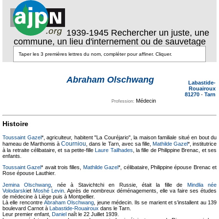
1939-1945 Rechercher un juste, une
commune, un lieu d'internement ou de sauvetage
Texte pour
Texte pour
ecartement lateral
ecartement
Abraham Olschwang
lateral
Labastide-
Rouairoux
81270
-
Tarn
Médecin
Profession:
Histoire
Toussaint Gazel
*, agriculteur, habitent "La Couréjario", la maison familiale situé en bout du
Courniou
hameau de Marthomis à
, dans le Tarn, avec sa fille,
Mathilde Gazel
*, institutrice
à la retraite célibataire, et sa petite-fille
Laure Tailhades
, la fille de Philippine Brenac, et ses
enfants.
Toussaint Gazel
* avait trois filles,
Mathilde Gazel
*, célibataire, Philippine épouse Brenac et
Rose épouse Lauthier.
Jemina Olschwang
, née à Stavichtchi en Russie, était la fille de
Mindlia née
Volodarski
et
Moshé Levin
. Après de nombreux déménagements, elle va faire ses études
de médecine à Liège puis à Montpellier.
Là elle rencontre
Abraham Olschwang
, jeune médecin. Ils se marient et s’installent au 139
boulevard Carnot à
Labastide-Rouairoux
dans le Tarn.
Leur premier enfant,
Daniel
naît le 22 Juillet 1939.