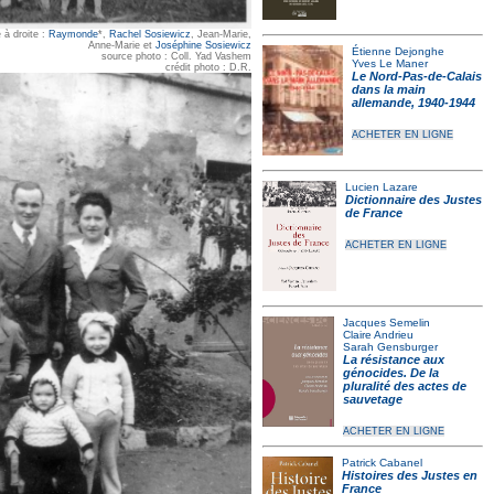
à droite :
Raymonde
*,
Rachel Sosiewicz
, Jean-Marie,
Anne-Marie et
Joséphine Sosiewicz
Étienne Dejonghe
source photo : Coll. Yad Vashem
Yves Le Maner
crédit photo : D.R.
Le Nord-Pas-de-Calais
dans la main
allemande, 1940-1944
ACHETER EN LIGNE
Lucien Lazare
Dictionnaire des Justes
de France
ACHETER EN LIGNE
Jacques Semelin
Claire Andrieu
Sarah Gensburger
La résistance aux
génocides. De la
pluralité des actes de
sauvetage
ACHETER EN LIGNE
Patrick Cabanel
Histoires des Justes en
France