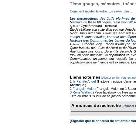
Témoignages, mémoires, thèses,
Comment ajouter le votre. En savoir plus…
Les persécutions des Juifs victimes de
Mémoire ou thèse
60 pages, réalisation 2014
Cyril Brossard -
terminal
Auteur :
Étude réalisée à la suite d'un voyage d'étu
lycée Jan Lavezzari. Etude qui sert aussi
camps de concentration, le retour des déport
Histoire des Communautés Juives du Nord
Frédéric Viey, Franck d'Almeyda -
t
Auteurs :
Cette Histoire des Juifs du Nord et de Picar
Âge jusqu'à nos jours. Durant la Seconde 
tribu en perte humaine : la déportation et l'
Communautés un monument rappelle les sac
population juive de France est exsangue. Les s
Liens externes
[Ajouter un lien vers un arti
1
la Famille Angel
(Histoire tragique d'une fa
Atlantique )
2
François Molet
(François Molet, né à Beaure
3
René Wallard
(Page facebook du livre qui es
Titre du livre "Dis leur de ne jamais pardonner
Annonces de recherche
[Déposer 
[Signaler que le contenu de cet article v