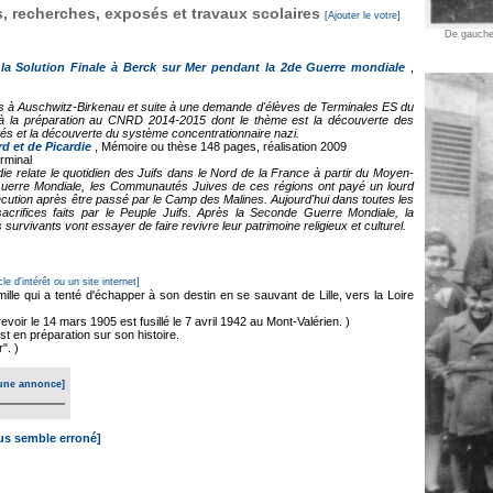
 recherches, exposés et travaux scolaires
[Ajouter le votre]
De gauche 
 la Solution Finale à Berck sur Mer pendant la 2de Guerre mondiale
,
des à Auschwitz-Birkenau et suite à une demande d'élèves de Terminales ES du
 à la préparation au CNRD 2014-2015 dont le thème est la découverte des
és et la découverte du système concentrationnaire nazi.
 et de Picardie
, Mémoire ou thèse
148 pages, réalisation 2009
erminal
die relate le quotidien des Juifs dans le Nord de la France à partir du Moyen-
Guerre Mondiale, les Communautés Juives de ces régions ont payé un lourd
exécution après être passé par le Camp des Malines. Aujourd'hui dans toutes les
rifices faits par le Peuple Juifs. Après la Seconde Guerre Mondiale, la
urvivants vont essayer de faire revivre leur patrimoine religieux et culturel.
cle d'intérêt ou un site internet]
mille qui a tenté d'échapper à son destin en se sauvant de Lille, vers la Loire
voir le 14 mars 1905 est fusillé le 7 avril 1942 au Mont-Valérien. )
t en préparation sur son histoire.
". )
une annonce]
ous semble erroné]