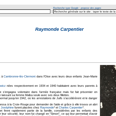
Recherche type Google : propose des pages
Raymonde Carpentier
t à
Cambronne-lès-Clermont
dans l’Oise avec leurs deux enfants Jean-Marie
ewicz
nées respectivement en 1934 et 1940 habitaient avec leurs parents à
 s’engagea volontaire dans l’armée française mais fut fait prisonnier en
rre laissant sa femme Malka seule avec ses deux fillettes.
ormal jusqu’en 1942, où les arrestations de Juifs s’accélérèrent et le danger
ssa à la Croix-Rouge pour demander de l’aide et grâce à elle trouva un abri
t
Joséphine
furent placées chez
Raymonde
* et
Charles Carpentier
*.
 et firent rapidement partie de la famille, considérées par les enfants des
leur sécurité, leur nom fut changé en "Simon", ce qui leur permettait d’avoir