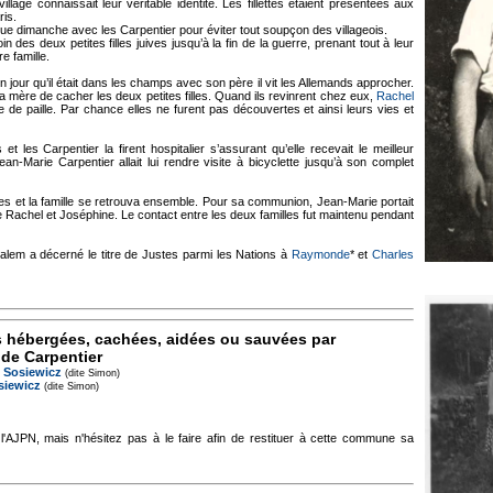
illage connaissait leur véritable identité. Les fillettes étaient présentées aux
ris.
ue dimanche avec les Carpentier pour éviter tout soupçon des villageois.
oin des deux petites filles juives jusqu’à la fin de la guerre, prenant tout à leur
e famille.
 jour qu’il était dans les champs avec son père il vit les Allemands approcher.
a mère de cacher les deux petites filles. Quand ils revinrent chez eux,
Rachel
de paille. Par chance elles ne furent pas découvertes et ainsi leurs vies et
et les Carpentier la firent hospitalier s’assurant qu’elle recevait le meilleur
an-Marie Carpentier allait lui rendre visite à bicyclette jusqu’à son complet
lles et la famille se retrouva ensemble. Pour sa communion, Jean-Marie portait
e Rachel et Joséphine. Le contact entre les deux familles fut maintenu pendant
salem a décerné le titre de Justes parmi les Nations à
Raymonde
* et
Charles
s hébergées, cachées, aidées ou sauvées par
e Carpentier
 Sosiewicz
(dite Simon)
siewicz
(dite Simon)
 l'AJPN, mais n'hésitez pas à le faire afin de restituer à cette commune sa