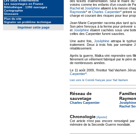
Les lieux d'internement
des tickets d’alimentation. Seul le maire du v
Les sauvetages en France
voisins comme les enfants d’un cousin de Pa
Bibliothèque : 1390 ouvrages
Rachel
et
Joséphine
allaient à la messe chaq
Cartographie
Raymonde
* et
Charles Carpentier
* prirent s
Glossaire
charge et courant des risques pour leur propr
Plan du site
Signaler un problème technique
Jean-Marie Carpentier raconta plus tard qu’un
Son père l’envoya à la ferme pour prévenir s
Imprimer cette page
et
Joséphine
étaient cachées sous une botte 
celles des Carpentier furent sauvées.
Une autre fois,
Joséphine
attrapa le typhus 
traitement. Deux à trois fois par semaine Je
rétablissement.
Après la guerre, Malka vint reprendre ses fi
fièrement un vêtement fabriqué par le père d
de nombreuses années.
Le 11 août 2009, l’Institut Yad Vashem Jéru
Carpentier
*.
Lien vers le Comité français pour Yad Vashem
Réseau de
Famille
sauvetage
Raymond
Charles Carpentier
Joséphine
Rachel So
Chronologie
[Ajouter]
Cet article n'est pas encore renseigné par
mémoire de la Seconde Guerre mondiale.