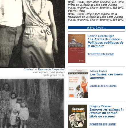
(1944 - 1944)
Roger Marie Calentin Paul Homo,
Préfet de la région de Laon-Saint-Quentin
(Aisne, Ardennes, Oise et Somme) (1892-1977)
Pierre Pène
(1944 - 1946)
Commissaire régional de la
République de la région de Laon-Saint-Quentin
(Aisne, Ardennes, Oise et Somme) (1898-1972)
À lire, à voir…
Sabine Gensburger
Les Justes de France -
Politiques publiques de
la mémoire
ACHETER EN LIGNE
Charles
* et
Raymonde Carpentier
*
Marek Halter
source photo : Yad Vashem
Les Justes, ces héros
crédit photo : D.R.
inconnus
ACHETER EN LIGNE
Grégory Célerse
Sauvons les enfants ! :
Histoire du comité
lillois de secours
ACHETER EN LIGNE