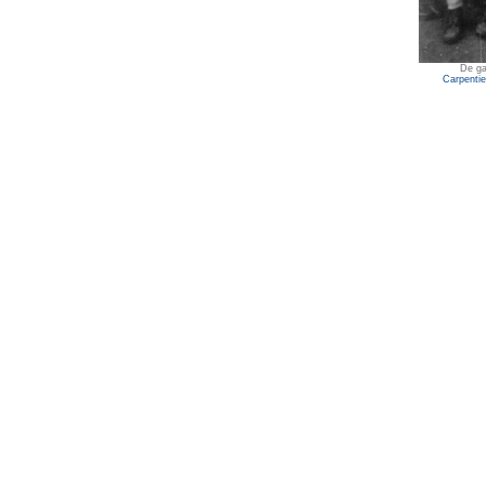
De ga
Carpentie