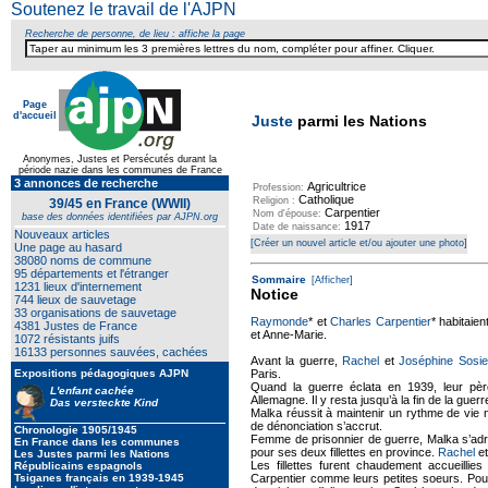
Soutenez le travail de l'AJPN
Recherche de personne, de lieu : affiche la page
Page
d'accueil
Juste
parmi les Nations
Anonymes, Justes et Persécutés durant la
période nazie dans les communes de France
3 annonces de recherche
Agricultrice
Profession:
Catholique
Religion :
39/45 en France (WWII)
Carpentier
Nom d'épouse:
base des données identifiées par AJPN.org
1917
Date de naissance:
Nouveaux articles
[Créer un nouvel article et/ou ajouter une photo]
Une page au hasard
38080 noms de commune
95 départements et l'étranger
Sommaire
[Afficher]
1231 lieux d'internement
Notice
744 lieux de sauvetage
33 organisations de sauvetage
Raymonde
* et
Charles Carpentier
* habitaien
4381 Justes de France
et Anne-Marie.
1072 résistants juifs
16133 personnes sauvées, cachées
Avant la guerre,
Rachel
et
Joséphine Sosi
Expositions pédagogiques AJPN
Paris.
Quand la guerre éclata en 1939, leur père
L'enfant cachée
Allemagne. Il y resta jusqu’à la fin de la gue
Das versteckte Kind
Malka réussit à maintenir un rythme de vie n
de dénonciation s’accrut.
Chronologie 1905/1945
Femme de prisonnier de guerre, Malka s’adre
En France dans les communes
pour ses deux fillettes en province.
Rachel
e
Les Justes parmi les Nations
Les fillettes furent chaudement accueillies
Républicains espagnols
Tsiganes français en 1939-1945
Carpentier comme leurs petites soeurs. Pour 