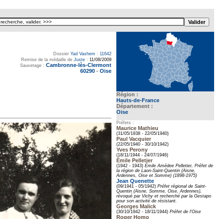
Dossier
Yad Vashem
:
11642
Remise de la médaille de
Juste
:
11/08/2009
Cambronne-lès-Clermont
Sauvetage :
60290
-
Oise
Région :
Hauts-de-France
Département :
Oise
Préfets :
Maurice Mathieu
(31/05/1938 - 22/05/1940)
Paul Vacquier
(22/05/1940 - 30/10/1942)
Yves Perony
(18/11/1944 - 24/07/1946)
Émile Pelletier
(1942 - 1943)
Émile Amédee Pelletier, Préfet de
la région de Laon-Saint-Quentin (Aisne,
Ardennes, Oise et Somme) (1898-1975)
Jean Quenette
(09/1941 - 05/1942)
Préfet régional de Saint-
Quentin (Aisne, Somme, Oise, Ardennes),
révoqué par Vichy et recherché par la Gestapo
pour son activité de résistant.
Georges Malick
(30/10/1942 - 18/11/1944)
Préfet de l'Oise
Roger Homo