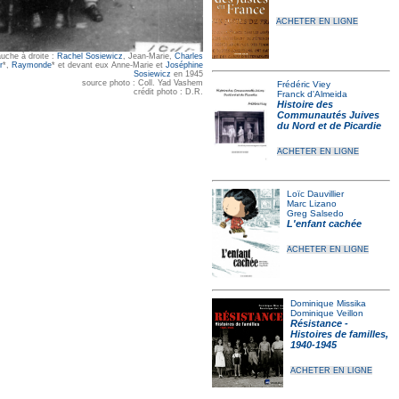
ACHETER EN LIGNE
uche à droite :
Rachel Sosiewicz
, Jean-Marie,
Charles
r
*,
Raymonde
* et devant eux Anne-Marie et
Joséphine
Sosiewicz
en 1945
source photo : Coll. Yad Vashem
Frédéric Viey
crédit photo : D.R.
Franck d'Almeida
Histoire des
Communautés Juives
du Nord et de Picardie
ACHETER EN LIGNE
Loïc Dauvillier
Marc Lizano
Greg Salsedo
L'enfant cachée
ACHETER EN LIGNE
Dominique Missika
Dominique Veillon
Résistance -
Histoires de familles,
1940-1945
ACHETER EN LIGNE