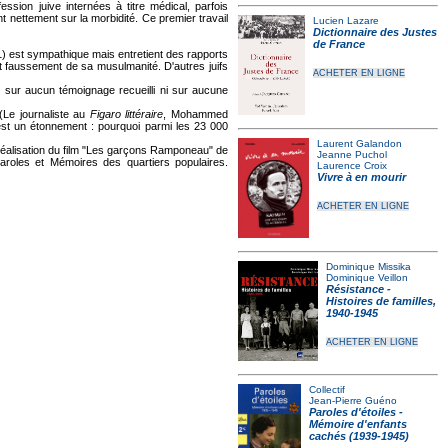
sion juive internées à titre médical, parfois
t nettement sur la morbidité. Ce premier travail
Lucien Lazare
Dictionnaire des Justes
de France
) est sympathique mais entretient des rapports
ant faussement de sa musulmanité. D'autres juifs
ACHETER EN LIGNE
 sur aucun témoignage recueilli ni sur aucune
Le journaliste au
Figaro littéraire
, Mohammed
t est un étonnement : pourquoi parmi les 23 000
Laurent Galandon
éalisation du film "Les garçons Ramponeau" de
Jeanne Puchol
 Paroles et Mémoires des quartiers populaires.
Laurence Croix
Vivre à en mourir
ACHETER EN LIGNE
Dominique Missika
Dominique Veillon
Résistance -
Histoires de familles,
1940-1945
ACHETER EN LIGNE
Collectif
Jean-Pierre Guéno
Paroles d'étoiles -
Mémoire d'enfants
cachés (1939-1945)