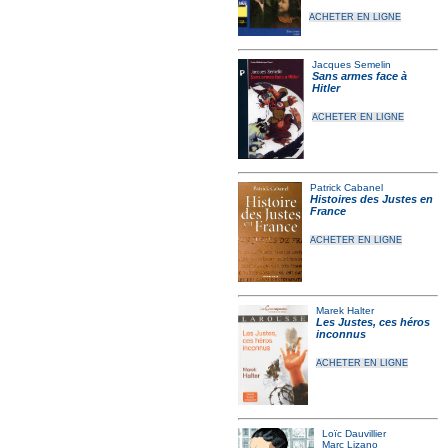
ACHETER EN LIGNE
Jacques Semelin
Sans armes face à
Hitler
ACHETER EN LIGNE
Patrick Cabanel
Histoires des Justes en
France
ACHETER EN LIGNE
Marek Halter
Les Justes, ces héros
inconnus
ACHETER EN LIGNE
Loïc Dauvillier
Marc Lizano