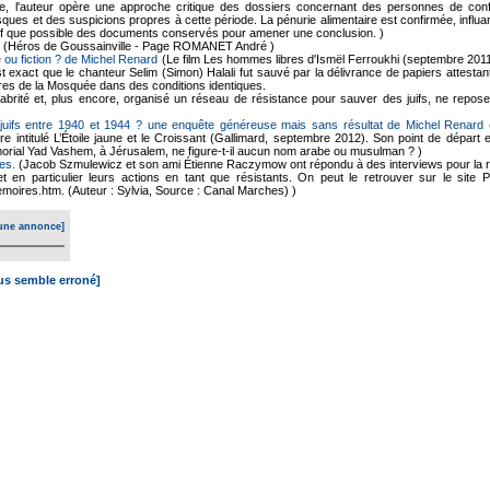
ne, l'auteur opère une approche critique des dossiers concernant des personnes de confes
ques et des suspicions propres à cette période. La pénurie alimentaire est confirmée, influan
f que possible des documents conservés pour amener une conclusion. )
(Héros de Goussainville - Page ROMANET André )
 ou fiction ? de Michel Renard
(Le film Les hommes libres d'Ismël Ferroukhi (septembre 2011
 est exact que le chanteur Selim (Simon) Halali fut sauvé par la délivrance de papiers attest
es de la Mosquée dans des conditions identiques.
brité et, plus encore, organisé un réseau de résistance pour sauver des juifs, ne repose
juifs entre 1940 et 1944 ? une enquête généreuse mais sans résultat de Michel Renard
(
vre intitulé L’Étoile jaune et le Croissant (Gallimard, septembre 2012). Son point de dépar
morial Yad Vashem, à Jérusalem, ne figure-t-il aucun nom arabe ou musulman ? )
es.
(Jacob Szmulewicz et son ami Étienne Raczymow ont répondu à des interviews pour la r
et en particulier leurs actions en tant que résistants. On peut le retrouver sur le site
moires.htm. (Auteur : Sylvia, Source : Canal Marches) )
une annonce]
ous semble erroné]