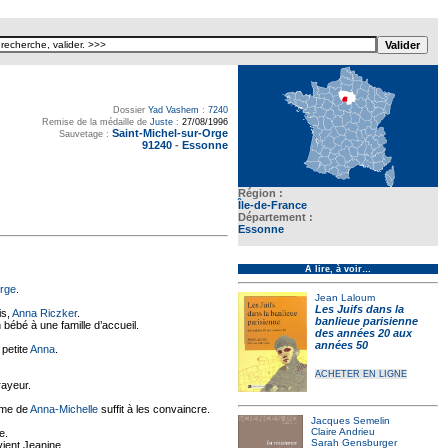
Dossier
Yad Vashem
:
7240
Remise de la médaille de
Juste
:
27/08/1996
Saint-Michel-sur-Orge
Sauvetage :
91240
-
Essonne
Région :
Île-de-France
Département :
Essonne
À lire, à voir…
Orge
.
Jean Laloum
Les Juifs dans la
is,
Anna Riczker
.
banlieue parisienne
 bébé à une famille d’accueil.
des années 20 aux
années 50
 petite
Anna
.
ACHETER EN LIGNE
rayeur.
tême de
Anna-Michelle
suffit à les convaincre.
Jacques Semelin
Claire Andrieu
e.
Sarah Gensburger
vient Jeanine.