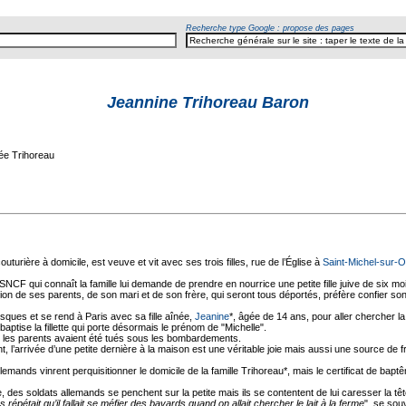
Recherche type Google : propose des pages
Jeannine Trihoreau Baron
ée Trihoreau
couturière à domicile, est veuve et vit avec ses trois filles, rue de l’Église à
Saint-Michel-sur-
SNCF qui connaît la famille lui demande de prendre en nourrice une petite fille juive de six mo
ion de ses parents, de son mari et de son frère, qui seront tous déportés, préfère confier son
isques et se rend à Paris avec sa fille aînée,
Jeanine
*, âgée de 14 ans, pour aller chercher la
 baptise la fillette qui porte désormais le prénom de "Michelle".
 les parents avaient été tués sous les bombardements.
nt, l’arrivée d’une petite dernière à la maison est une véritable joie mais aussi une source de f
emands vinrent perquisitionner le domicile de la famille Trihoreau*, mais le certificat de bap
, des soldats allemands se penchent sur la petite mais ils se contentent de lui caresser la têt
répétait qu’il fallait se méfier des bavards quand on allait chercher le lait à la ferme
", se sou