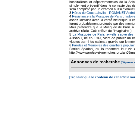
hospitalières et départementales de la Sei
simplement préventif dans le contexte des ris
sera complété par un examen aussi exhausti
3
Héros de Goussainville - ROMANET André
4
Résistance à la Mosquée de Paris : histoire
assez lointains avec la vérité historique. Il
furent probablement protégés par des membr
Mais prétendre que la Mosquée de Paris a a
archive réelle. Cela relève de l'imaginaire. )
5
La Mosquée de Paris a-t-elle sauvé des 
Aïssaoui, né en 1947, vient de publier un li
«justes parmi les nations» gravés sur le mé
6
Paroles et Mémoires des quartiers populair
Patrice Spadoni, ou ils racontent leur vie 
http://www.paroles-et-memoires.org/jan08/me
Annonces de recherche
[Déposer 
[Signaler que le contenu de cet article v