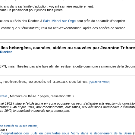
ix ans dans sa famille d’adoption, voyant sa mère régulièrement.
dans un pensionnat pour jeunes filles juives.
eux ans au Bois des Roches à
Saint-Michel-sur-Orge
, tout près de sa famille d'adoption.
e estime que "
C’était naturel, cela n’a rien d’exceptionnel
", après des années de silence.
lles hébergées, cachées, aidées ou sauvées par Jeannine Trihor
Riczker
'AJPN, mais n'hésitez pas à le faire afin de restituer à cette commune sa mémoire de la Seco
 recherches, exposés et travaux scolaires
[Ajouter le votre]
trale
, Mémoire ou thèse
7 pages, réalisation 2013
 1942 instaure l'étoile jaune en zone occupée, on peut s'attendre à la réaction du consistoir
octobre 1940 et juin 1941, aux recensements, aux rafles, aux décisions allemandes d'éliminati
 1942, le consistoire centrale ne protesta pas.
cle d'intérêt ou un site internet]
ise )
 L'hospitalisation des Juifs en psychiatrie sous Vichy dans le département de la Seine
(