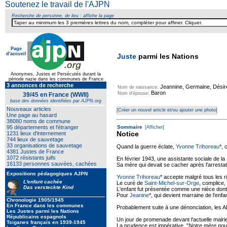
Soutenez le travail de l'AJPN
Recherche de personne, de lieu : affiche la page
Page
d'accueil
Juste
parmi les Nations
Anonymes, Justes et Persécutés durant la
période nazie dans les communes de France
3 annonces de recherche
Jeannine, Germaine, Désir
Nom de naissance:
Baron
Nom d'épouse:
39/45 en France (WWII)
base des données identifiées par AJPN.org
Nouveaux articles
[Créer un nouvel article et/ou ajouter une photo]
Une page au hasard
38080 noms de commune
95 départements et l'étranger
Sommaire
[Afficher]
Notice
1231 lieux d'internement
744 lieux de sauvetage
33 organisations de sauvetage
Quand la guerre éclate,
Yvonne Trihoreau
*, 
4381 Justes de France
1072 résistants juifs
En février 1943, une assistante sociale de la 
16133 personnes sauvées, cachées
Sa mère qui devait se cacher après l'arrestat
Expositions pédagogiques AJPN
Yvonne Trihoreau
* accepte malgré tous les r
L'enfant cachée
Le curé de
Saint-Michel-sur-Orge
, complice,
Das versteckte Kind
L'enfant fut présentée comme une nièce dont
Pour
Jeanine
*, qui devient marraine de l'enfa
Chronologie 1905/1945
En France dans les communes
Probablement suite à une dénonciation, les All
Les Justes parmi les Nations
Républicains espagnols
Un jour de promenade devant l'actuelle mairie
Tsiganes français en 1939-1945
La prudence est impérative. "
Notre mère nous 