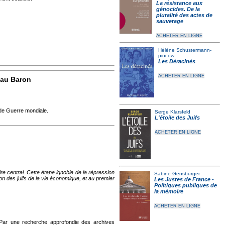
La résistance aux
génocides. De la
pluralité des actes de
sauvetage
ACHETER EN LIGNE
Hélène Schustermann-
pincow
Les Déracinés
ACHETER EN LIGNE
eau Baron
nde Guerre mondiale.
Serge Klarsfeld
L'étoile des Juifs
ACHETER EN LIGNE
e central. Cette étape ignoble de la répression
Sabine Gensburger
on des juifs de la vie économique, et au premier
Les Justes de France -
Politiques publiques de
la mémoire
ACHETER EN LIGNE
Par une recherche approfondie des archives