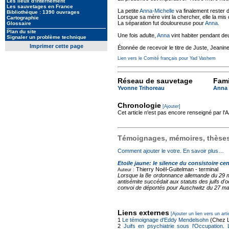
Les lieux d'internement
Les sauvetages en France
La petite
Anna-Michelle
va finalement rester d
Bibliothèque : 1390 ouvrages
Lorsque sa mère vint la chercher, elle la mis 
Cartographie
La séparation fut douloureuse pour
Anna
.
Glossaire
Plan du site
Une fois adulte,
Anna
vint habiter pendant d
Signaler un problème technique
Imprimer cette page
Étonnée de recevoir le titre de Juste, Jeanin
Lien vers le Comité français pour Yad Vashem
Réseau de sauvetage
Fami
Yvonne Trihoreau
Anna 
Chronologie
[Ajouter]
Cet article n'est pas encore renseigné par l
Témoignages, mémoires, thèses,
Comment ajouter le votre. En savoir plus…
Etoile jaune: le silence du consistoire cen
Thierry Noël-Guitelman -
terminal
Auteur :
Lorsque la 8e ordonnance allemande du 29 mai
antisémite succédait aux statuts des juifs d'
convoi de déportés pour Auschwitz du 27 mars
Liens externes
[Ajouter un lien vers un arti
1
Le témoignage d'Eddy Mendelsohn
(Chez L
2
Juifs en psychiatrie sous l'Occupation.