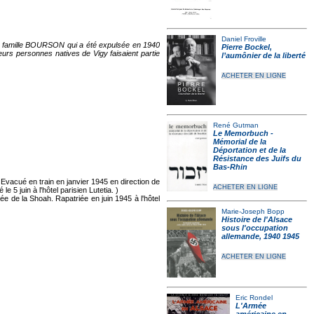
Daniel Froville
 la famille BOURSON qui a été expulsée en 1940
Pierre Bockel,
ieurs personnes natives de Vigy faisaient partie
l’aumônier de la liberté
ACHETER EN LIGNE
René Gutman
Le Memorbuch -
Mémorial de la
Déportation et de la
Résistance des Juifs du
Bas-Rhin
Evacué en train en janvier 1945 en direction de
ACHETER EN LIGNE
5 juin à l'hôtel parisien Lutetia. )
e de la Shoah. Rapatriée en juin 1945 à l'hôtel
Marie-Joseph Bopp
Histoire de l'Alsace
sous l'occupation
allemande, 1940 1945
ACHETER EN LIGNE
Eric Rondel
L'Armée