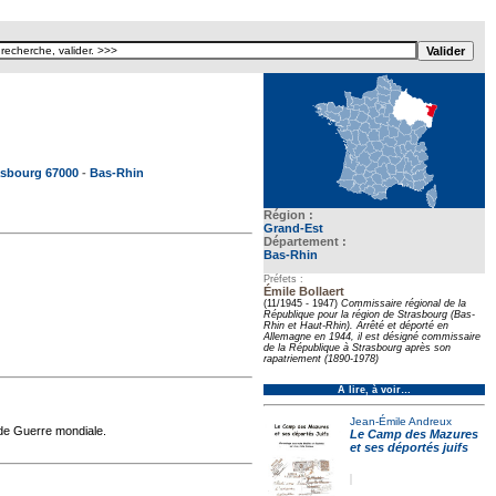
e pour ecartement lateral
asbourg 67000
-
Bas-Rhin
Région :
Grand-Est
Département :
Bas-Rhin
Préfets :
Émile Bollaert
(11/1945 - 1947)
Commissaire régional de la
République pour la région de Strasbourg (Bas-
Rhin et Haut-Rhin). Arrêté et déporté en
Allemagne en 1944, il est désigné commissaire
de la République à Strasbourg après son
rapatriement (1890-1978)
À lire, à voir…
Jean-Émile Andreux
nde Guerre mondiale.
Le Camp des Mazures
et ses déportés juifs