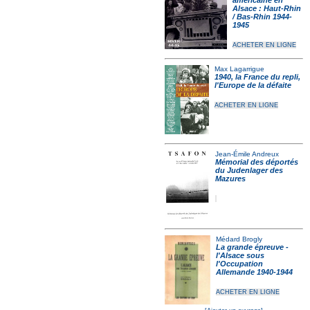
américaine en
Alsace : Haut-Rhin
/ Bas-Rhin 1944-
1945
ACHETER EN LIGNE
Max Lagarrigue
1940, la France du repli,
l'Europe de la défaite
ACHETER EN LIGNE
Jean-Émile Andreux
Mémorial des déportés
du Judenlager des
Mazures
Médard Brogly
La grande épreuve -
l'Alsace sous
l'Occupation
Allemande 1940-1944
ACHETER EN LIGNE