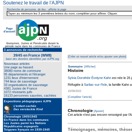
Soutenez le travail de l'AJPN
Recherche de personne, de lieu : affiche la page
Page
d'accueil
Texte pour ecartement lateral
Anonymes, Justes et Persécutés durant la
période nazie dans les communes de France
3 annonces de recherche
39/45 en France (WWII)
[Créer un nouvel article et/ou ajouter une photo]
base des données identifiées par AJPN.org
Nouveaux articles
Sommaire
[Afficher]
Une page au hasard
Histoire
38080 noms de commune
95 départements et l'étranger
1231 lieux d'internement
Sylvia Dorothée Évelyne Kahn
est née le 26 
744 lieux de sauvetage
Réfugiée à
Sarliac-sur-l'Isle
, la famille Kahn 
33 organisations de sauvetage
4381 Justes de France
10/09/2022
1072 résistants juifs
16133 personnes sauvées, cachées
[Compléter l'article]
Expositions pédagogiques AJPN
L'enfant cachée
Das versteckte Kind
Chronologie
[Ajouter]
Cet article n'est pas encore renseigné par l
Chronologie 1905/1945
En France dans les communes
Les Justes parmi les Nations
Républicains espagnols
Témoignages, mémoires, thèses,
Tsiganes français en 1939-1945