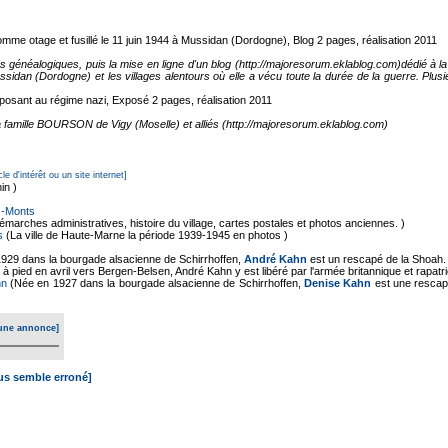
mme otage et fusillé le 11 juin 1944 à Mussidan (Dordogne), Blog
2 pages, réalisation 2011
es généalogiques, puis la mise en ligne d'un blog (http://majoresorum.eklablog.com)dédié à
ssidan (Dordogne) et les villages alentours où elle a vécu toute la durée de la guerre. Plus
osant au régime nazi, Exposé
2 pages, réalisation 2011
 la famille BOURSON de Vigy (Moselle) et alliés (http://majoresorum.eklablog.com)
cle d'intérêt ou un site internet]
in )
es-Monts
marches administratives, histoire du village, cartes postales et photos anciennes. )
s
(La ville de Haute-Marne la période 1939-1945 en photos )
929 dans la bourgade alsacienne de Schirrhoffen,
André Kahn
est un rescapé de la Shoah. 
ed en avril vers Bergen-Belsen, André Kahn y est libéré par l'armée britannique et rapatrié le 
hn
(Née en 1927 dans la bourgade alsacienne de Schirrhoffen,
Denise Kahn
est une rescapé
une annonce]
ous semble erroné]