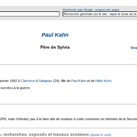
Recherche type Google : propose des pages
Paul Kahn
Text
Père de Sylvia
Str
janvier 1942 à
Clairvivre
à
Salagnac
(24), fille de
Paul Kahn
et de
Hilde Koch
.
a survécu à la guerre.
'AJPN, mais n'hésitez pas à le faire afin de restituer à cette commune sa mémoire de la Seco
 recherches, exposés et travaux scolaires
[Ajouter le votre]