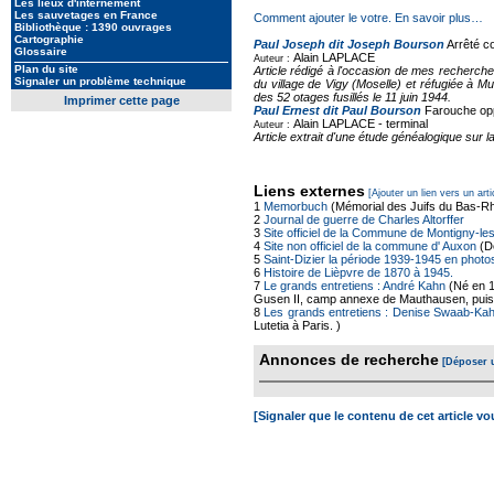
Les lieux d'internement
Les sauvetages en France
Comment ajouter le votre. En savoir plus…
Bibliothèque : 1390 ouvrages
Cartographie
Paul Joseph dit Joseph Bourson
Arrêté co
Glossaire
Alain LAPLACE
Auteur :
Plan du site
Article rédigé à l'occasion de mes recherch
Signaler un problème technique
du village de Vigy (Moselle) et réfugiée à Mu
des 52 otages fusillés le 11 juin 1944.
Imprimer cette page
Paul Ernest dit Paul Bourson
Farouche opp
Alain LAPLACE -
terminal
Auteur :
Article extrait d'une étude généalogique sur
Liens externes
[Ajouter un lien vers un arti
1
Memorbuch
(Mémorial des Juifs du Bas-Rh
2
Journal de guerre de Charles Altorffer
3
Site officiel de la Commune de Montigny-l
4
Site non officiel de la commune d' Auxon
(Dé
5
Saint-Dizier la période 1939-1945 en photo
6
Histoire de Lièpvre de 1870 à 1945.
7
Le grands entretiens : André Kahn
(Né en 1
Gusen II, camp annexe de Mauthausen, puis à pi
8
Les grands entretiens : Denise Swaab-Ka
Lutetia à Paris. )
Annonces de recherche
[Déposer 
[Signaler que le contenu de cet article v