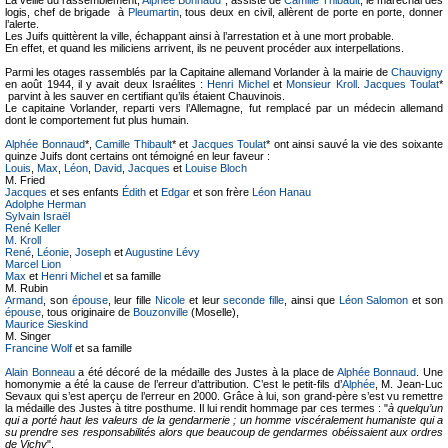
La veille du rassemblement,
Alphée Bonnaud
*, assisté de
Camille Thibault
, le maréchal des
logis, chef de brigade à
Pleumartin
, tous deux en civil, allèrent de porte en porte, donner
l’alerte.
Les Juifs quittèrent la ville, échappant ainsi à l’arrestation et à une mort probable.
En effet, et quand les miliciens arrivent, ils ne peuvent procéder aux interpellations.
Parmi les otages rassemblés par la Capitaine allemand Vorlander à la mairie de
Chauvigny
en août 1944, il y avait deux Israélites :
Henri Michel
et
Monsieur Kroll
.
Jacques Toulat
*
parvint à les sauver en certifiant qu’ils étaient Chauvinois.
Le capitaine Vorlander, reparti vers l’Allemagne, fut remplacé par un médecin allemand
dont le comportement fut plus humain.
Alphée Bonnaud
*,
Camille Thibault
* et
Jacques Toulat
* ont ainsi sauvé la vie des soixante
quinze Juifs dont certains ont témoigné en leur faveur :
Louis
,
Max
,
Léon
,
David
,
Jacques
et
Louise Bloch
M. Fried
Jacques
et ses enfants
Édith
et
Edgar
et son frère
Léon Hanau
Adolphe Herman
Sylvain Israël
René Keller
M. Kroll
René
,
Léonie
,
Joseph
et
Augustine Lévy
Marcel Lion
Max
et
Henri Michel
et sa famille
M. Rubin
Armand
, son
épouse
, leur fille
Nicole
et leur
seconde fille
, ainsi que
Léon Salomon
et son
épouse
, tous originaire de
Bouzonville
(Moselle),
Maurice Sieskind
M. Singer
Francine Wolf
et sa famille
Alain Bonneau
a été décoré de la médaille des Justes à la place de
Alphée Bonnaud
. Une
homonymie a été la cause de l’erreur d’attribution. C’est le petit-fils d’
Alphée
, M. Jean-Luc
Sevaux qui s’est aperçu de l’erreur en 2000. Grâce à lui, son grand-père s’est vu remettre
la médaille des Justes à titre posthume. Il lui rendit hommage par ces termes : "
à quelqu’un
qui a porté haut les valeurs de la gendarmerie ; un homme viscéralement humaniste qui a
su prendre ses responsabilités alors que beaucoup de gendarmes obéissaient aux ordres
de Vichy
".