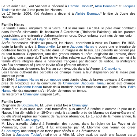
Le 22 août 1993, Yad Vashem a décerné à
Camille Thibault
*,
Alain Bonneau
* et
Jacques
Toulat
* le titre de Juste parmi les Nations.
Le 17 février 2004, Yad Vashem a décerné à
Alphée Bonnaud
* le titre de Juste des
Nations.
Famille Hanau
La famille Hanau, originaire de la Sarre, fuit le nazisme. En 1914, le père avait combattu
dans l'armée allemande. Ils habitaient à Gerolstein (Rhénanie-Palatinat), où les parents
possédaient une entreprise d'alimentation en gros. Deux enfants sont nés de leur union :
Édith Hanau
en 1920 et
Edgar
en 1925.
Après l'accession d'Hitler au pouvoir, les Hanau cherchent à venir en France. En 1936,
toute la famille arrive à
Bouzonville
. Le père
Jacques Hanau
y ouvre une entreprise de
confiserie tandis qu'Edith travaille dans un magasin de tissus. Les parents ne parlent pas
du tout français. Cependant, une des grands-mères du père, originaire de Lorraine, étant
française, une clause du Traité de Versailles relative aux Alsaciens-Mosellans permet à la
famille d'être intégrée dans la nationalité française par décision de justice. Ils s'intègrent
vite à la communauté juive de la ville où le père est officiant.
A la déclaration de guerre, les Hanau sont évacués dans la Vienne, à
Chauvigny
.
Les Hanau cultivent des parcelles de champs mises à leur disposition par le maire puis
louent un jardin.
En 1944,
Jacques Hanau
et son
épouse
sont placés chez de braves paysans à Cayenne,
près de Pouzioux sur la commune de
Chauvigny
.
Jacques Hanau
aidait aux champs
tandis que
Madame Hanau
faisait de la broderie pour le trousseau des jeunes filles.
Édith
Hanau
viendra également s'y réfugier de temps en temps.
Ils resteront à
Chauvigny
jusqu'en 1945.
Famille Lévy
Originaire de
Bouzonville
, M. Lévy, s’était fixé à
Chauvigny
.
Mobilisé en 1939 dans une unité frontalière, puis affecté à l’intérieur comme Pupille de la
Nation, il fut démobilisé en 1940 et rejoignit sa famille près de Marmande (Lot-et-Garonne)
où elle s’était repliée au moment de l’avance allemande. Le 15 août de la même année, la
famille revint à
Chauvigny
.
M. Lévy travailla d’abord à l’entretien des routes, dans la région de La Puye et de
Pleumartin, puis, en 1942, il fut embauché par M. Lhomme que venait de créer
à
Chauvigny
une fabrique de farine pour bébés « La Cérélactose ».
Grâce à
Jacques Toulat
*, maire de la Ville, M. Lévy avait pu avoir une fausse carte