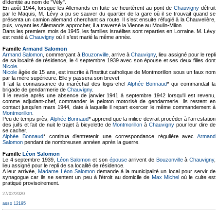
d’identité au nom de "Vély".
En août 1944, lorsque les Allemands en fuite se heurtèrent au pont de
Chauvigny
détruit
par le Maquis, M. Lévy a pu se sauver du quartier de la gare où il se trouvait quand se
présenta un camion allemand cherchant sa route. Il s’est ensuite réfugié à la Chauvelière,
puis, voyant les Allemands approcher, il a traversé la Vienne au Moulin-Milon.
Dans les premiers mois de 1945, les familles israélites sont reparties en Lorraine. M. Lévy
est resté à
Chauvigny
où il s’est marié la même année.
Famille
Armand Salomon
Armand Salomon
, commerçant à
Bouzonville
, arrive à
Chauvigny
, lieu assigné pour le repli
de sa localité de résidence, le 4 septembre 1939 avec son épouse et ses deux filles dont
Nicole
.
Nicole
âgée de 15 ans, est inscrite à l'Institut catholique de Montmorillon sous un faux nom
par la mère supérieure. Elle y passera son brevet
Il fait la connaissance du maréchal des logis-chef
Alphée Bonnaud
* qui commandait la
brigade de gendarmerie de
Chauvigny
.
Il le revoie après une absence de janvier 1941 à septembre 1942 lorsqu'il est revenu,
comme adjudant-chef, commander le peloton motorisé de gendarmerie. Ils restent en
contact jusqu'en mars 1944, date à laquelle il repart exercer le même commandement à
Montmorillon
.
Peu de temps près,
Alphée Bonnaud
* apprend que la milice devrait procéder à l'arrestation
des juifs et fait de nuit le trajet à bicyclette de
Montmorillon
à
Chauvigny
pour leur dire de
se cacher.
Alphée Bonnaud
* continua d’entretenir une correspondance régulière avec
Armand
Salomon
pendant de nombreuses années après la guerre.
Famille
Léon Salomon
Le 4 septembre 1939,
Léon Salomon
et son
épouse
arrivent de
Bouzonville
à
Chauvigny
,
lieu assigné pour le repli de sa localité de résidence.
A leur arrivée,
Madame Léon Salomon
demande à la municipalité un local pour servir de
synagogue car ils se sentent un peu à l'étroit au domicile de
Max Michel
où le culte est
pratiqué provisoirement.
27/02/2020
asso 12195