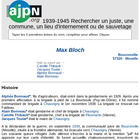
1939-1945 Rechercher un juste, une
commune, un lieu d'internement ou de sauvetage
Texte pour
Texte pour
ecartement
ecartement lateral
Max Bloch
lateral
Bouzonville
57320
-
Moselle
-
Aidé ou sauvé par :
Camille Thibault
-
Jacques Toulat
-
Alphée Bonnaud
-
Alain Bonneau
Histoire
Alphée Bonnaud
*
, fils d'agriculteurs, était entré dans la gendarmerie en 1926. Après une
première affectation à la brigade à pied de La Bourboule (Puy-de-Dôme), il fut nommé
commandant de brigade à
Chauvigny
le 1er novembre 1938. La brigade se trouvait rue
Faideau.
Alain Bonneau
*
était gendarme et chef de brigade à
Chauvigny
.
Camille Thibault
*
était gendarme, chef à la brigade de
Pleumartin
(Vienne).
Jacques Toulat
*
était le maire de
Chauvigny
.
A la déclaration de la guerre, en septembre
1939
, la communauté juive de
Bouzonville
(Moselle), située à la frontière allemande, fut évacuée vers
Chauvigny
(Vienne).
Les soixante quinze réfugiés Juifs allèrent s’inscrire à la mairie et la mention "juif" fut
apposée sur leur carte d’identité. Ils furent accueillis chaleureusement, trouvèrent du