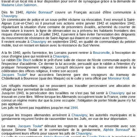
travail et un local mis à leur disposition pour servir de synagogue grâce à la demande de
Madame Léon Salomon
.
Dès fin 1940,
Alphée Bonnaud
* couvre un Français accusé d'être communiste à
Chauvigny
.
Un commissaire de police et un sous-préfet réclame sa révocation. Il est envoyé à Saint-
Aignan (Loir-et-Cher) où il poursuit ses actions entre janvier 1942 et septembre 1942,
régularisant la situation d'une centaine de prisonniers évadés, acheminé du courrier de
toute nature à travers la ligne de démarcation ou a prévenu les habitants frontaliers des
risques d'arrestation. Le 14 juillet 1942, il parvient à faire éviter l'arrestation des dirigeants
du mouvement de résistance de Saint-Aignan qui étaient en contact avec l'Angleterre.
Il revient ensuite à
Chauvigny
en septembre 1942, en qualité de commandant du peloton
mobile, tout en restant en liaison avec la résistance du Sud Vienne.
A la fin 1940, après l'armistice, les Lorrains purent rentrer à
Bouzonville
, à l'exception de
ceux d'origine juive qui restèrent à
Chauvigny
.
Le rabbin
Élie Bloch
sollicite le prêt d'une salle de classe de l'école communale auprès de
l'inspecteur d'académie. Ce dernier la lui accorde, persuadé que le rabbin a l'intention d'y
pratiquer l'enseignement religieux. Lorsqu'il découvre que la classe est destinée à la
célébration des offices religieux, il retire son accord.
Jacques Toulat
* leur accordera l’ancienne gare des voyageurs du tramway de
Châtellerault à Bouresse (quai des Maquis) où le culte y sera officié par
Monsieur Kroll
.
Les réfugiés mosellans qui ne pouvaient pas travailler percevaient une allocation de
réfugié qui leur permettait de subsister.
Jusqu’en 1943, la persécution des Israélites ne s’est pas fait sentir à
Chauvigny
qui se
trouvait en zone libre. Même lorsque les Allemands occupèrent toute la France, cette zone
connut un régime moins dur que la zone occupée : l’obligation de porter l’étoile jaune n’y fut
pas appliquée.
Les juifs ne furent pas inquiétées jusqu’en mai
1944
.
Lorsque les troupes allemandes arrivèrent à
Chauvigny
, les autorités municipales et la
gendarmerie reçurent l’ordre de rassembler tous les Juifs, en vue de leur déportation.
Le maire,
Jacques Toulat
* détruisit les registres de la mairie, et ensemble avec son
épouse Simone Toulat et le commandant de la gendarmerie,
Alphée Bonnaud
* ils
conjuguèrent leurs efforts pour sauver les juifs de
Chauvigny
.