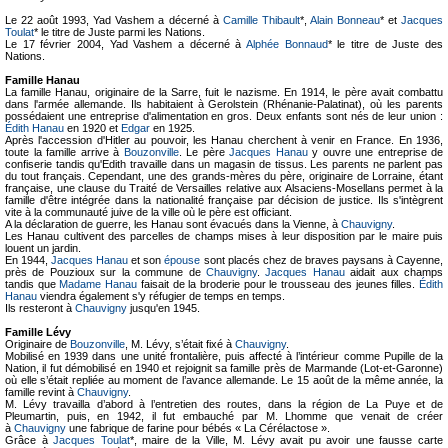
Le 22 août 1993, Yad Vashem a décerné à
Camille Thibault
*,
Alain Bonneau
* et
Jacques
Toulat
* le titre de Juste parmi les Nations.
Le 17 février 2004, Yad Vashem a décerné à
Alphée Bonnaud
* le titre de Juste des
Nations.
Famille Hanau
La famille Hanau, originaire de la Sarre, fuit le nazisme. En 1914, le père avait combattu
dans l'armée allemande. Ils habitaient à Gerolstein (Rhénanie-Palatinat), où les parents
possédaient une entreprise d'alimentation en gros. Deux enfants sont nés de leur union :
Édith Hanau
en 1920 et
Edgar
en 1925.
Après l'accession d'Hitler au pouvoir, les Hanau cherchent à venir en France. En 1936,
toute la famille arrive à
Bouzonville
. Le père
Jacques Hanau
y ouvre une entreprise de
confiserie tandis qu'Edith travaille dans un magasin de tissus. Les parents ne parlent pas
du tout français. Cependant, une des grands-mères du père, originaire de Lorraine, étant
française, une clause du Traité de Versailles relative aux Alsaciens-Mosellans permet à la
famille d'être intégrée dans la nationalité française par décision de justice. Ils s'intègrent
vite à la communauté juive de la ville où le père est officiant.
A la déclaration de guerre, les Hanau sont évacués dans la Vienne, à
Chauvigny
.
Les Hanau cultivent des parcelles de champs mises à leur disposition par le maire puis
louent un jardin.
En 1944,
Jacques Hanau
et son
épouse
sont placés chez de braves paysans à Cayenne,
près de Pouzioux sur la commune de
Chauvigny
.
Jacques Hanau
aidait aux champs
tandis que
Madame Hanau
faisait de la broderie pour le trousseau des jeunes filles.
Édith
Hanau
viendra également s'y réfugier de temps en temps.
Ils resteront à
Chauvigny
jusqu'en 1945.
Famille Lévy
Originaire de
Bouzonville
, M. Lévy, s’était fixé à
Chauvigny
.
Mobilisé en 1939 dans une unité frontalière, puis affecté à l’intérieur comme Pupille de la
Nation, il fut démobilisé en 1940 et rejoignit sa famille près de Marmande (Lot-et-Garonne)
où elle s’était repliée au moment de l’avance allemande. Le 15 août de la même année, la
famille revint à
Chauvigny
.
M. Lévy travailla d’abord à l’entretien des routes, dans la région de La Puye et de
Pleumartin, puis, en 1942, il fut embauché par M. Lhomme que venait de créer
à
Chauvigny
une fabrique de farine pour bébés « La Cérélactose ».
Grâce à
Jacques Toulat
*, maire de la Ville, M. Lévy avait pu avoir une fausse carte