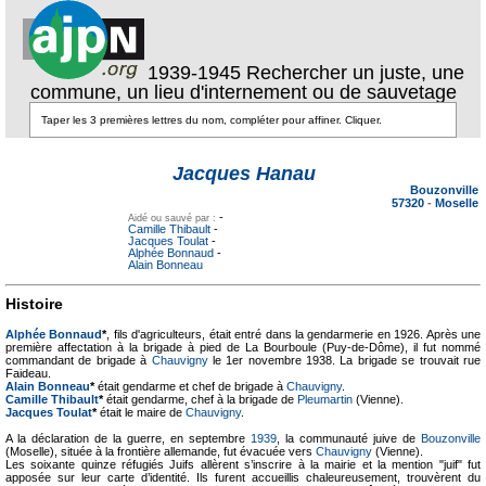
1939-1945 Rechercher un juste, une
commune, un lieu d'internement ou de sauvetage
Texte pour
Texte pour
ecartement
ecartement lateral
Jacques Hanau
lateral
Bouzonville
57320
-
Moselle
-
Aidé ou sauvé par :
Camille Thibault
-
Jacques Toulat
-
Alphée Bonnaud
-
Alain Bonneau
Histoire
Alphée Bonnaud
*
, fils d'agriculteurs, était entré dans la gendarmerie en 1926. Après une
première affectation à la brigade à pied de La Bourboule (Puy-de-Dôme), il fut nommé
commandant de brigade à
Chauvigny
le 1er novembre 1938. La brigade se trouvait rue
Faideau.
Alain Bonneau
*
était gendarme et chef de brigade à
Chauvigny
.
Camille Thibault
*
était gendarme, chef à la brigade de
Pleumartin
(Vienne).
Jacques Toulat
*
était le maire de
Chauvigny
.
A la déclaration de la guerre, en septembre
1939
, la communauté juive de
Bouzonville
(Moselle), située à la frontière allemande, fut évacuée vers
Chauvigny
(Vienne).
Les soixante quinze réfugiés Juifs allèrent s’inscrire à la mairie et la mention "juif" fut
apposée sur leur carte d’identité. Ils furent accueillis chaleureusement, trouvèrent du