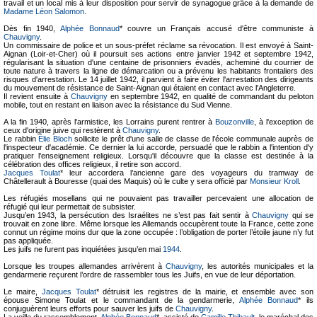
travail et un local mis à leur disposition pour servir de synagogue grâce à la demande de
Madame Léon Salomon
.
Dès fin 1940,
Alphée Bonnaud
* couvre un Français accusé d'être communiste à
Chauvigny
.
Un commissaire de police et un sous-préfet réclame sa révocation. Il est envoyé à Saint-
Aignan (Loir-et-Cher) où il poursuit ses actions entre janvier 1942 et septembre 1942,
régularisant la situation d'une centaine de prisonniers évadés, acheminé du courrier de
toute nature à travers la ligne de démarcation ou a prévenu les habitants frontaliers des
risques d'arrestation. Le 14 juillet 1942, il parvient à faire éviter l'arrestation des dirigeants
du mouvement de résistance de Saint-Aignan qui étaient en contact avec l'Angleterre.
Il revient ensuite à
Chauvigny
en septembre 1942, en qualité de commandant du peloton
mobile, tout en restant en liaison avec la résistance du Sud Vienne.
A la fin 1940, après l'armistice, les Lorrains purent rentrer à
Bouzonville
, à l'exception de
ceux d'origine juive qui restèrent à
Chauvigny
.
Le rabbin
Élie Bloch
sollicite le prêt d'une salle de classe de l'école communale auprès de
l'inspecteur d'académie. Ce dernier la lui accorde, persuadé que le rabbin a l'intention d'y
pratiquer l'enseignement religieux. Lorsqu'il découvre que la classe est destinée à la
célébration des offices religieux, il retire son accord.
Jacques Toulat
* leur accordera l’ancienne gare des voyageurs du tramway de
Châtellerault à Bouresse (quai des Maquis) où le culte y sera officié par
Monsieur Kroll
.
Les réfugiés mosellans qui ne pouvaient pas travailler percevaient une allocation de
réfugié qui leur permettait de subsister.
Jusqu’en 1943, la persécution des Israélites ne s’est pas fait sentir à
Chauvigny
qui se
trouvait en zone libre. Même lorsque les Allemands occupèrent toute la France, cette zone
connut un régime moins dur que la zone occupée : l’obligation de porter l’étoile jaune n’y fut
pas appliquée.
Les juifs ne furent pas inquiétées jusqu’en mai
1944
.
Lorsque les troupes allemandes arrivèrent à
Chauvigny
, les autorités municipales et la
gendarmerie reçurent l’ordre de rassembler tous les Juifs, en vue de leur déportation.
Le maire,
Jacques Toulat
* détruisit les registres de la mairie, et ensemble avec son
épouse Simone Toulat et le commandant de la gendarmerie,
Alphée Bonnaud
* ils
conjuguèrent leurs efforts pour sauver les juifs de
Chauvigny
.