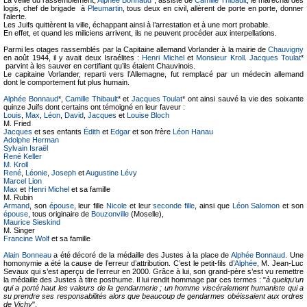
La veille du rassemblement,
Alphée Bonnaud
*, assisté de
Camille Thibault
, le maréchal des
logis, chef de brigade à
Pleumartin
, tous deux en civil, allèrent de porte en porte, donner
l’alerte.
Les Juifs quittèrent la ville, échappant ainsi à l’arrestation et à une mort probable.
En effet, et quand les miliciens arrivent, ils ne peuvent procéder aux interpellations.
Parmi les otages rassemblés par la Capitaine allemand Vorlander à la mairie de
Chauvigny
en août 1944, il y avait deux Israélites :
Henri Michel
et
Monsieur Kroll
.
Jacques Toulat
*
parvint à les sauver en certifiant qu’ils étaient Chauvinois.
Le capitaine Vorlander, reparti vers l’Allemagne, fut remplacé par un médecin allemand
dont le comportement fut plus humain.
Alphée Bonnaud
*,
Camille Thibault
* et
Jacques Toulat
* ont ainsi sauvé la vie des soixante
quinze Juifs dont certains ont témoigné en leur faveur :
Louis
,
Max
,
Léon
,
David
,
Jacques
et
Louise Bloch
M. Fried
Jacques
et ses enfants
Édith
et
Edgar
et son frère
Léon Hanau
Adolphe Herman
Sylvain Israël
René Keller
M. Kroll
René
,
Léonie
,
Joseph
et
Augustine Lévy
Marcel Lion
Max
et
Henri Michel
et sa famille
M. Rubin
Armand
, son
épouse
, leur fille
Nicole
et leur
seconde fille
, ainsi que
Léon Salomon
et son
épouse
, tous originaire de
Bouzonville
(Moselle),
Maurice Sieskind
M. Singer
Francine Wolf
et sa famille
Alain Bonneau
a été décoré de la médaille des Justes à la place de
Alphée Bonnaud
. Une
homonymie a été la cause de l’erreur d’attribution. C’est le petit-fils d’
Alphée
, M. Jean-Luc
Sevaux qui s’est aperçu de l’erreur en 2000. Grâce à lui, son grand-père s’est vu remettre
la médaille des Justes à titre posthume. Il lui rendit hommage par ces termes : "
à quelqu’un
qui a porté haut les valeurs de la gendarmerie ; un homme viscéralement humaniste qui a
su prendre ses responsabilités alors que beaucoup de gendarmes obéissaient aux ordres
de Vichy
".