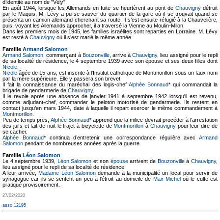
d’identité au nom de "Vély".
En août 1944, lorsque les Allemands en fuite se heurtèrent au pont de
Chauvigny
détruit
par le Maquis, M. Lévy a pu se sauver du quartier de la gare où il se trouvait quand se
présenta un camion allemand cherchant sa route. Il s’est ensuite réfugié à la Chauvelière,
puis, voyant les Allemands approcher, il a traversé la Vienne au Moulin-Milon.
Dans les premiers mois de 1945, les familles israélites sont reparties en Lorraine. M. Lévy
est resté à
Chauvigny
où il s’est marié la même année.
Famille
Armand Salomon
Armand Salomon
, commerçant à
Bouzonville
, arrive à
Chauvigny
, lieu assigné pour le repli
de sa localité de résidence, le 4 septembre 1939 avec son épouse et ses deux filles dont
Nicole
.
Nicole
âgée de 15 ans, est inscrite à l'Institut catholique de Montmorillon sous un faux nom
par la mère supérieure. Elle y passera son brevet
Il fait la connaissance du maréchal des logis-chef
Alphée Bonnaud
* qui commandait la
brigade de gendarmerie de
Chauvigny
.
Il le revoie après une absence de janvier 1941 à septembre 1942 lorsqu'il est revenu,
comme adjudant-chef, commander le peloton motorisé de gendarmerie. Ils restent en
contact jusqu'en mars 1944, date à laquelle il repart exercer le même commandement à
Montmorillon
.
Peu de temps près,
Alphée Bonnaud
* apprend que la milice devrait procéder à l'arrestation
des juifs et fait de nuit le trajet à bicyclette de
Montmorillon
à
Chauvigny
pour leur dire de
se cacher.
Alphée Bonnaud
* continua d’entretenir une correspondance régulière avec
Armand
Salomon
pendant de nombreuses années après la guerre.
Famille
Léon Salomon
Le 4 septembre 1939,
Léon Salomon
et son
épouse
arrivent de
Bouzonville
à
Chauvigny
,
lieu assigné pour le repli de sa localité de résidence.
A leur arrivée,
Madame Léon Salomon
demande à la municipalité un local pour servir de
synagogue car ils se sentent un peu à l'étroit au domicile de
Max Michel
où le culte est
pratiqué provisoirement.
27/02/2020
asso 12195