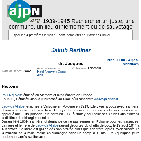
1939-1945 Rechercher un juste, une
commune, un lieu d'internement ou de sauvetage
Texte pour
ecartement
Jakub Berliner
Texte pour
lateral
ecartement lateral
Nice 06000
-
Alpes-
dit Jacques
Maritimes
-
Tricoteur
Aidé ou sauvé par :
Profession:
2002
Date de décès:
Paul Nguyen Cong
Anh
Histoire
Paul Nguyen
* était né au Vietnam et avait émigré en France
En 1942, il était étudiant à l’université de Nice, où il rencontra
Jadwiga Alfabet
.
Jadwiga Alfabet
était née à Varsovie en Pologne en 1919. Elle vivait à Lodz avec sa mère,
chirurgien dentiste et son frère Henryk. En raison du numerus clausus universitaire
appliqué aux Juifs polonais, elle partit en 1936 à Nancy pour faire ses études afin d’obtenir
le diplôme de chirurgien dentiste.
Durant l'été 1939, sa mère lui demande de ne pas rentrer en Pologne pour les vacances.
La mère et le frère de
Jadwiga Alfabet
seront déportés du ghetto de Lodz le 19 août 1944 à
Auschwitz. Sa mère est gazée dès son arrivée alors que son frère, après avoir survécu à
la marche de la mort, meurt en Allemagne dans un camp le 11 mai 1945 quelques jours
seulement après sa libération.