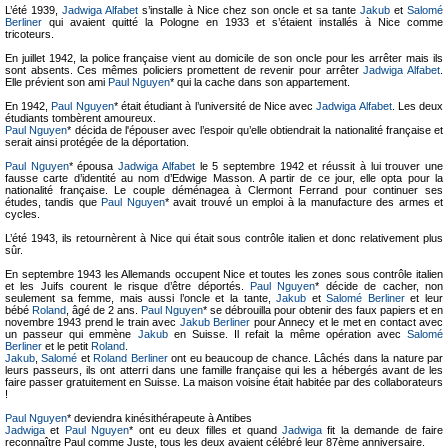
L’été 1939,
Jadwiga Alfabet
s’installe à Nice chez son oncle et sa tante
Jakub
et
Salomé
Berliner
qui avaient quitté la Pologne en 1933 et s’étaient installés à Nice comme
tricoteurs.
En juillet 1942, la police française vient au domicile de son oncle pour les arrêter mais ils
sont absents. Ces mêmes policiers promettent de revenir pour arrêter
Jadwiga Alfabet
.
Elle prévient son ami
Paul Nguyen
* qui la cache dans son appartement.
En 1942,
Paul Nguyen
* était étudiant à l’université de Nice avec
Jadwiga Alfabet
. Les deux
étudiants tombèrent amoureux.
Paul Nguyen
* décida de l'épouser avec l’espoir qu’elle obtiendrait la nationalité française et
serait ainsi protégée de la déportation.
Paul Nguyen
* épousa
Jadwiga Alfabet
le 5 septembre 1942 et réussit à lui trouver une
fausse carte d’identité au nom d’Edwige Masson. A partir de ce jour, elle opta pour la
nationalité française. Le couple déménagea à Clermont Ferrand pour continuer ses
études, tandis que
Paul Nguyen
* avait trouvé un emploi à la manufacture des armes et
cycles.
L’été 1943, ils retournèrent à Nice qui était sous contrôle italien et donc relativement plus
sûr.
En septembre 1943 les Allemands occupent Nice et toutes les zones sous contrôle italien
et les Juifs courent le risque d’être déportés.
Paul Nguyen
* décide de cacher, non
seulement sa femme, mais aussi l’oncle et la tante,
Jakub
et
Salomé Berliner
et leur
bébé
Roland
, âgé de 2 ans.
Paul Nguyen
* se débrouilla pour obtenir des faux papiers et en
novembre 1943 prend le train avec
Jakub Berliner
pour Annecy et le met en contact avec
un passeur qui emmène
Jakub
en Suisse. Il refait la même opération avec
Salomé
Berliner
et le petit
Roland
.
Jakub
,
Salomé
et
Roland Berliner
ont eu beaucoup de chance. Lâchés dans la nature par
leurs passeurs, ils ont atterri dans une famille française qui les a hébergés avant de les
faire passer gratuitement en Suisse. La maison voisine était habitée par des collaborateurs
!
Paul Nguyen
* deviendra kinésithérapeute à Antibes
Jadwiga
et
Paul Nguyen
* ont eu deux filles et quand
Jadwiga
fit la demande de faire
reconnaître Paul comme Juste, tous les deux avaient célébré leur 87ème anniversaire.