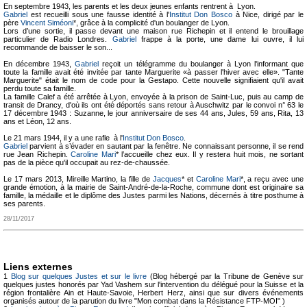
En septembre 1943, les parents et les deux jeunes enfants rentrent à Lyon.
Gabriel
est recueilli sous une fausse identité à l'
Institut Don Bosco
à Nice, dirigé par le
père
Vincent Siméoni
*, grâce à la complicité d'un boulanger de Lyon.
Lors d’une sortie, il passe devant une maison rue Richepin et il entend le brouillage
particulier de Radio Londres.
Gabriel
frappe à la porte, une dame lui ouvre, il lui
recommande de baisser le son...
En décembre 1943,
Gabriel
reçoit un télégramme du boulanger à Lyon l'informant que
toute la famille avait été invitée par tante Marguerite «à passer l'hiver avec elle». "Tante
Marguerite" était le nom de code pour la Gestapo. Cette nouvelle signifiaient qu'il avait
perdu toute sa famille.
La famille Calef a été arrêtée à Lyon, envoyée à la prison de Saint-Luc, puis au camp de
transit de Drancy, d'où ils ont été déportés sans retour à Auschwitz par le convoi n° 63 le
17 décembre 1943 : Suzanne, le jour anniversaire de ses 44 ans, Jules, 59 ans, Rita, 13
ans et Léon, 12 ans.
Le 21 mars 1944, il y a une rafle à l'
Institut Don Bosco
.
Gabriel
parvient à s’évader en sautant par la fenêtre. Ne connaissant personne, il se rend
rue Jean Richepin.
Caroline Mari
* l’accueille chez eux. Il y restera huit mois, ne sortant
pas de la pièce qu'il occupait au rez-de-chaussée.
Le 17 mars 2013, Mireille Martino, la fille de
Jacques
* et
Caroline Mari
*, a reçu avec une
grande émotion, à la mairie de Saint-André-de-la-Roche, commune dont est originaire sa
famille, la médaille et le diplôme des Justes parmi les Nations, décernés à titre posthume à
ses parents.
28/11/2017
Liens externes
1
Blog sur quelques Justes et sur le livre
(Blog hébergé par la Tribune de Genève sur
quelques justes honorés par Yad Vashem sur l'intervention du délégué pour la Suisse et la
région frontalière Ain et Haute-Savoie, Herbert Herz, ainsi que sur divers événements
organisés autour de la parution du livre "Mon combat dans la Résistance FTP-MOI" )