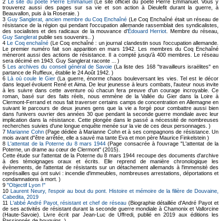
2
Le site du poète Pierre Emmanuel
(Le site officiel du poète Pierre Emmanuel. Vous y
trouverez aussi des pages sur sa vie et son action à Dieulefit durant la guerre, à
Beauvallon, puis à la Roseraie. )
3
Guy Sanglerat, ancien membre du Coq Enchaîné
(Le Coq Enchaîné était un réseau de
résistance de la région qui pendant l'occupation allemande rassemblait des syndicalistes,
des socialistes et des radicaux de la mouvance d’
Édouard Herriot
. Membre du réseau,
Guy Sanglerat
publie ses souvenirs.. )
4
Le Coq enchaîné
(Le Coq enchaîné : un journal clandestin sous l'occupation allemande.
Le premier numéro fait son apparition en mars 1942. Les membres du Coq Enchaîné
mèneront aussi des actions de résistance. Il a compté jusqu'à 400 membres. Le réseau
sera décimé en 1943. Guy Sanglerat raconte ... )
5
Les archives du conseil général de Savoie
(La liste des 168 "travailleurs israëlites" en
partance de Ruffieux, établie le 24 Août 1942. )
6
Là où coule le Gier
(La guerre, énorme chaos bouleversant les vies. Tel est le décor
dans lequel évoluent René et Aima. De leur jeunesse à leurs combats, l'auteur nous invite
à les suivre dans cette aventure où chacun fera preuve d'un courage incroyable. Ce
roman, basé sur des faits réels, nous emmène de la Vallée du Gier dans la Loire à
Clermont-Ferrand et nous fait traverser certains camps de concentration en Allemagne en
suivant le parcours de deux jeunes gens que la vie a forgé pour combattre aussi bien
dans l'univers ouvrier des années 30 que pendant la seconde guerre mondiale avec leur
implication dans la résistance. Cette plongée dans le passé a nécessité de nombreuses
recherches suivies d'une longue enquête menée sur la vie de ces deux personnages. )
7
Marianne Cohn
(Page dédiée à Marianne Cohn et à ses compagnons de résistance. Un
mois avant d"être arrêtée, elle a sauvé ma tante Eva et mon père Maurice Finkelstein )
8
L'attentat de la Poterne du 8 mars 1944
(Page consacrée à l'ouvrage "L'attentat de la
Poterne, un drame au cœur de Clermont" (2015).
Cette étude sur l'attentat de la Poterne du 8 mars 1944 recoupe des documents d'archive
à des témoignages oraux et écrits. Elle reprend de manière chronologique les
évènements, de l'attentat de résistants sur un détachement allemands à l'immensité des
représailles qui ont suivi : incendie d'immeubles, nombreuses arrestations, déportations et
condamnations à mort. )
9
"Objectif Lyon !"
10
Laurent Neury, l'espoir au bout du pont. Histoire et mémoire de la filière de Douvaine,
Cabedita, 2019
11
L'abbé André Payot, résistant et chef de réseau
(Biographie détaillée d'André Payot et
de ses activités de résistant durant la seconde guerre mondiale à Chamonix et Vallorcine
(Haute-Savoie). Livre écrit par Jean-Luc de Uffredi, publié en 2019 aux éditions les
Passionnés de bouquins. )