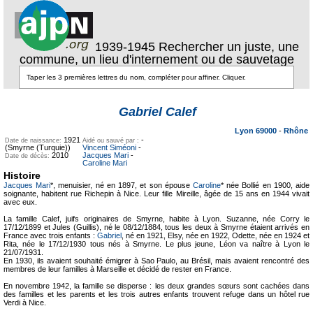
1939-1945 Rechercher un juste, une
commune, un lieu d'internement ou de sauvetage
Texte pour
ecartement
Texte pour
Gabriel Calef
ecartement lateral
lateral
Lyon 69000
-
Rhône
1921
-
Date de naissance:
Aidé ou sauvé par :
(Smyrne (Turquie))
Vincent Siméoni
-
2010
Jacques Mari
-
Date de décès:
Caroline Mari
Histoire
Jacques Mari
*, menuisier, né en 1897, et son épouse
Caroline
* née Bollié en 1900, aide
soignante, habitent rue Richepin à Nice. Leur fille Mireille, âgée de 15 ans en 1944 vivait
avec eux.
La famille Calef, juifs originaires de Smyrne, habite à Lyon. Suzanne, née Corry le
17/12/1899 et Jules (Guillis), né le 08/12/1884, tous les deux à Smyrne étaient arrivés en
France avec trois enfants :
Gabriel
, né en 1921, Elsy, née en 1922, Odette, née en 1924 et
Rita, née le 17/12/1930 tous nés à Smyrne. Le plus jeune, Léon va naître à Lyon le
21/07/1931.
En 1930, ils avaient souhaité émigrer à Sao Paulo, au Brésil, mais avaient rencontré des
membres de leur familles à Marseille et décidé de rester en France.
En novembre 1942, la famille se disperse : les deux grandes sœurs sont cachées dans
des familles et les parents et les trois autres enfants trouvent refuge dans un hôtel rue
Verdi à Nice.