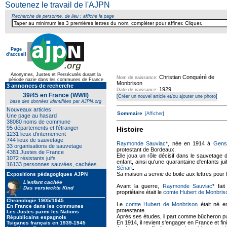
Soutenez le travail de l'AJPN
Recherche de personne, de lieu : affiche la page
Page
d'accueil
Texte pour ecartement lateral
Anonymes, Justes et Persécutés durant la
Christian Conquéré de
Nom de naissance:
période nazie dans les communes de France
Monbrison
3 annonces de recherche
1929
Date de naissance:
39/45 en France (WWII)
[Créer un nouvel article et/ou ajouter une photo]
base des données identifiées par AJPN.org
Nouveaux articles
Sommaire
[Afficher]
Une page au hasard
38080 noms de commune
95 départements et l'étranger
Histoire
1231 lieux d'internement
744 lieux de sauvetage
Raymonde Sauviac
*, née en 1914 à
Gens
33 organisations de sauvetage
protestant de Bordeaux.
4381 Justes de France
Elle joua un rôle décisif dans le sauvetage 
1072 résistants juifs
enfant, ainsi qu'une quarantaine d'enfants j
16133 personnes sauvées, cachées
Sénart
.
Sa maison a servie de boite aux lettres pour 
Expositions pédagogiques AJPN
L'enfant cachée
Avant la guerre,
Raymonde Sauviac
* fai
Das versteckte Kind
propriétaire était le
comte Hubert de Monbris
Chronologie 1905/1945
Le
comte Hubert de Monbrison
était né en
En France dans les communes
protestante.
Les Justes parmi les Nations
Après ses études, il part comme bûcheron p
Républicains espagnols
En 1914, il revient s'engager en France et fin
Tsiganes français en 1939-1945