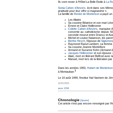
Ils vont rester à l'Hôtel La Belle Etoile à
La R
Sonia Cahen d’Anvers
. écrit dans ses Mém
gratitude pour leur offre si magnanime
».
La famille de
Renée de Monbrison
a payé un l
Les Allatini
Sa cousine Béatrice et son mari Léo
Ernest et Claire Heilbronne
Colette Cahen d'Anvers
, marquise 
convertie au catholicisme depuis 
seconde mourut entre Drancy et Au
Michel et Louise Natanson, les pare
Berthe Hirsch
, l'épouse de
Sigismon
Raymond Raoul Lambert, sa femme et
Sa cousine Jeanne Montefiore
Armand et Suzanne Kohn (Armand était
Jacques Helbronner
et son épouse
Alain, mort en libérant Belfrod avec 
Manuel, mort lors de la libération par
Dans les années 1950,
Hubert de Monbrison
1
à Montauban.
Le 10 août 1999, l'institut Yad Vashem de J
11/01/2021
asso 1334
Chronologie
[Ajouter]
Cet article n'est pas encore renseigné par l