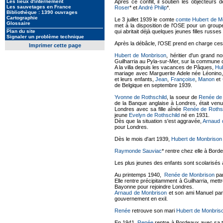
Les lieux d'internement
Après ce conflit, il soutien les objecteurs
Les sauvetages en France
Roser
* et
André Philip
*.
Bibliothèque : 1390 ouvrages
Cartographie
Le 3 juillet 1939 le comte
comte Hubert de M
Glossaire
met à la disposition de l'OSE pour un grou
Plan du site
qui abritait déjà quelques jeunes filles russ
Signaler un problème technique
Après la débâcle, l’OSE prend en charge ces p
Imprimer cette page
Hubert de Monbrison
, héritier d'un grand n
Guilharria au Pyla-sur-Mer, sur la commune
A la villa depuis les vacances de Pâques,
Hu
mariage avec Marguerite Adele née Léonin
et leurs enfants,
Jean
,
Françoise
,
Manon
et
de Belgique en septembre 1939.
Yvonne de Rothschild
, la soeur de
Renée de
de la Banque anglaise à Londres, était ven
Londres avec sa fille aînée
Renée de Roths
jeune
Evelyn de Rothschild
né en 1931.
Dès que la situation s'est aggravée,
Arnaud 
pour Londres.
Dès le mois d'art 1939,
Hubert de Monbrison
Raymonde Sauviac
* rentre chez elle à Bord
Les plus jeunes des enfants sont scolarisés 
Au printemps 1940,
Renée de Monbrison
par
Elle rentre précipitamment à Guilharria, mettre
Bayonne pour rejoindre Londres.
Arnaud de Monbrison
et son ami Manuel par
gouvernement en exil.
Renée
retrouve son mari
Hubert de Monbris
En 1941,
Renée
rentre à Bordeaux avec sa 