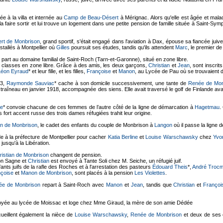
ée à la villa et internée au
Camp de Beau-Désert
à Mérignac. Alors qu'elle est âgée et mala
la faire sortir et lui trouve un logement dans une petite pension de famille située à Saint-Sy
rt de Monbrison
, grand sportif, s'était engagé dans l'aviation à Dax, épouse sa fiancée juiv
nstallés à Montpellier où
Gilles
poursuit ses études, tandis qu'ils attendent
Marc
, le premier de 
 part au domaine familial de Saint-Roch (Tarn-et-Garonne), situé en zone libre.
 classes en zone libre. Grâce à des amis, les deux garçons,
Christian
et
Jean
, sont inscrit
Léon Eyraud
* et leur fille, et les filles,
Françoise
et
Manon
, au Lycée de Pau où se trouvaient d
43,
Raymonde Sauviac
* cache à son domicile successivement, une tante de
Renée de Mon
 traîneau en janvier 1918, accompagnée des siens. Elle avait traversé le golf de Finlande ava
e
* convoie chacune de ces femmes de l’autre côté de la ligne de démarcation à
Hagetmau
.
ès fort accent russe des trois dames réfugiées trahit leur origine.
n de Monbrison
, le cadet des enfants du couple de Monbrison à
Langon
où il passe la ligne 
de à la préfecture de Montpellier pour cacher
Katia Berline
et
Louise Warschawsky
chez
Yvo
 jusqu'à la Libération.
ristian de Monbrison
changent de pension.
ion Sagne et
Christian
est envoyé à Tante Soli chez M. Seiche, un réfugié juif.
nts juifs de la rafle des Roches et à l'arrestation des pasteurs
Édouard Theis
*,
André Troc
çoise
et
Manon de Monbrison
, sont placés à la pension
Les Violettes
.
ée de Monbrison
repart à Saint-Roch avec
Manon
et
Jean
, tandis que
Christian
et
Françoi
yée au lycée de Moissac et loge chez Mme Giraud, la mère de son amie Dédée
cueillent également la nièce de
Louise Warschawsky
,
Renée de Monbrison
et deux de ses 