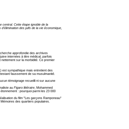
 central. Cette étape ignoble de la
d'élimination des juifs de la vie économique,
echerche approfondie des archives
ive internées à titre médical, parfois
t nettement sur la morbidité. Ce premier
) est sympathique mais entretient des
s attestant faussement de sa musulmanité.
aucun témoignage recueilli ni sur aucune
naliste au
Figaro littéraire
, Mohammed
un étonnement : pourquoi parmi les 23 000
éalisation du film "Les garçons Ramponeau"
 et Mémoires des quartiers populaires.