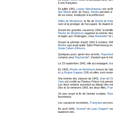
à une française.
En juillet 1941,
Louise Warshawsky
est arrêt
des-Monts
près de Tours.
Renée
parvient à 
de sa soeur, employée à la préfecture.
Gilles de Monbrison
, le fils de
Renée
et
Hube
nom et la protéger de l'occupant. Ils étaient i
Durant les grandes vacances 1942, la famille
Renée de Monbrison
organise la rentrée des
et logés aux Ombrages, chez
Antoinette
* et
Durant la période d’août 1942 à octobre 19
Berline
(qui avait quitté Saint-Petersbourg en
Sonia Cahen d’Anvers
.
Quelques jours après leur arrivée,
Raymond
compris pour
Raymonde
*, d’autant que le tr
Le 23 septembre 1942, elle accompagne
Jea
En 1943,
Renée de Monbrison
trouve de l'ai
à
La Roque-Gageac
(24) où elles vont rester
A la rentrée des classes de 1943,
Jean
et
Ch
Jean
est confié au Pasteur Poivre à la pens
Les deux enfants assistent au départ des enfa
Dès le 2e trimestre 1943, les deux filles,
Fran
Un peu avant la fin de l'année scolaire,
Ren
louveteaux.
Les vacances terminées,
Françoise
est envo
En avril 1944,
Yvonne
* et
Louis Ongaro
* re
quatorze ans.