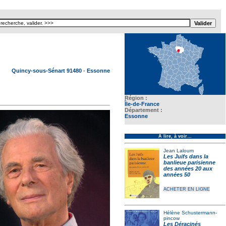
Texte pour ecartement lateral
Quincy-sous-Sénart 91480
-
Essonne
Région :
Île-de-France
Département :
Essonne
À lire, à voir…
Jean Laloum
Les Juifs dans la
banlieue parisienne
des années 20 aux
années 50
ACHETER EN LIGNE
Hélène Schustermann-
pincow
Les Déracinés