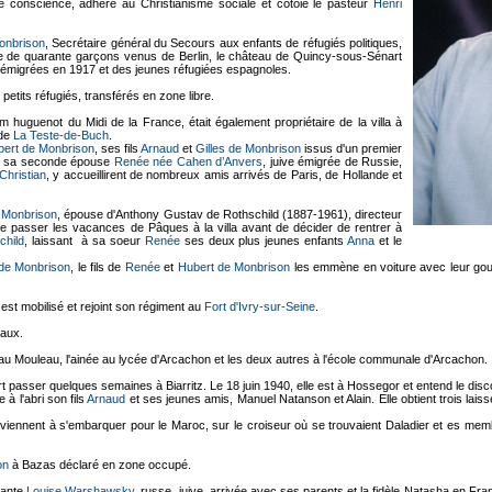
 de conscience, adhère au Christianisme sociale et côtoie le pasteur
Henri
onbrison
, Secrétaire général du Secours aux enfants de réfugiés politiques,
pe de quarante garçons venus de Berlin, le château de Quincy-sous-Sénart
es émigrées en 1917 et des jeunes réfugiées espagnoles.
etits réfugiés, transférés en zone libre.
om huguenot du Midi de la France, était également propriétaire de la villa à
 de
La Teste-de-Buch
.
bert de Monbrison
, ses fils
Arnaud
et
Gilles de Monbrison
issus d'un premier
o, sa seconde épouse
Renée née Cahen d’Anvers
, juive émigrée de Russie,
Christian
, y accueillirent de nombreux amis arrivés de Paris, de Hollande et
 Monbrison
, épouse d'Anthony Gustav de Rothschild (1887-1961), directeur
ue passer les vacances de Pâques à la villa avant de décider de rentrer à
child
, laissant à sa soeur
Renée
ses deux plus jeunes enfants
Anna
et le
de Monbrison
, le fils de
Renée
et
Hubert de Monbrison
les emmène en voiture avec leur gou
est mobilisé et rejoint son régiment au
Fort d'Ivry-sur-Seine
.
eaux.
au Mouleau, l'ainée au lycée d'Arcachon et les deux autres à l'école communale d'Arcachon.
t passer quelques semaines à Biarritz. Le 18 juin 1940, elle est à Hossegor et entend le dis
 à l'abri son fils
Arnaud
et ses jeunes amis, Manuel Natanson et Alain. Elle obtient trois lai
viennent à s'embarquer pour le Maroc, sur le croiseur où se trouvaient Daladier et es m
on
à Bazas déclaré en zone occupé.
tante
Louise Warshawsky
, russe, juive, arrivée avec ses parents et la fidèle Natasha en France