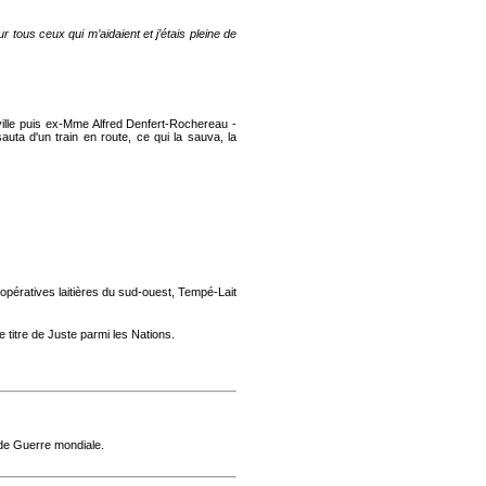
 tous ceux qui m’aidaient et j’étais pleine de
ille puis ex-Mme Alfred Denfert-Rochereau -
auta d'un train en route, ce qui la sauva, la
opératives laitières du sud-ouest, Tempé-Lait
le titre de Juste parmi les Nations.
nde Guerre mondiale.