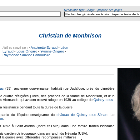
Recherche type Google : propose des pages
Christian de Monbrison
-
Antoinette Eyraud
-
Léon
Aidé ou sauvé par :
Eyraud
-
Louis Ongaro
-
Yvonne Ongaro
-
Raymonde Sauviac Fanouillaire
ac
(33), ancienne gouvernante, habitait rue Judaïque, près du cimetière
de quatre réfugiées juives, des proches de la famille de Monbrison, et d’un
uifs Allemands qui avaient trouvé refuge en 1939 au collège de
Quincy-sous-
la résistance pendant toute la durée de la guerre.
t partie de l’équipe enseignante du
château de Quincy-sous-Sénart
. Le
on
.
 1892 à Saint-Avertin (Indre-et-Loire) dans une famille franco-irlandaise
uis gardien de troupeaux dans un ranch du Névada (USA).
it la guerre avec différentes récompenses militaires.