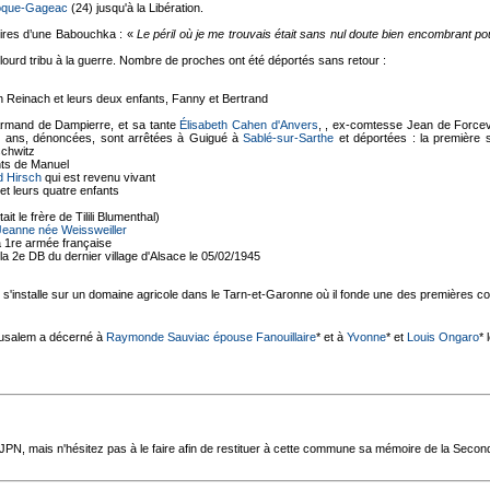
oque-Gageac
(24) jusqu'à la Libération.
oires d’une Babouchka : «
Le péril où je me trouvais était sans nul doute bien encombrant pour
ourd tribu à la guerre. Nombre de proches ont été déportés sans retour :
n Reinach et leurs deux enfants, Fanny et Bertrand
Armand de Dampierre, et sa tante
Élisabeth Cahen d'Anvers
, , ex-comtesse Jean de Forcev
50 ans, dénoncées, sont arrêtées à Guigué à
Sablé-sur-Sarthe
et déportées : la première s
schwitz
nts de Manuel
d Hirsch
qui est revenu vivant
 leurs quatre enfants
 le frère de Tilili Blumenthal)
Jeanne née Weissweiller
la 1re armée française
 la 2e DB du dernier village d'Alsace le 05/02/1945
s'installe sur un domaine agricole dans le Tarn-et-Garonne où il fonde une des premières co
érusalem a décerné à
Raymonde Sauviac épouse Fanouillaire
* et à
Yvonne
* et
Louis Ongaro
* 
'AJPN, mais n'hésitez pas à le faire afin de restituer à cette commune sa mémoire de la Seco