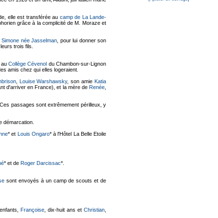
de, elle est transférée au
camp de La Lande-
mphorien grâce à la complicité de M. Moraze et
e
Simone née Jasselman
, pour lui donner son
leurs trois fils.
s au
Collège Cévenol
du Chambon-sur-Lignon
es amis chez qui elles logeraient.
brison
,
Louise Warshawsky
, son amie
Katia
nt d'arriver en France), et la mère de
Renée
,
 Ces passages sont extrêmement périlleux, y
de démarcation.
nne
* et
Louis Ongaro
* à l'Hôtel La Belle Etoile
mé
* et de
Roger Darcissac
*.
se
sont envoyés à un camp de scouts et de
enfants,
Françoise
, dix-huit ans et
Christian
,