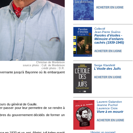
ACHETER EN LIGNE
Collectif
Jean-Pierre Guéno
Paroles d'étoiles -
Mémoire d'enfants
cachés (1939-1945)
ACHETER EN LIGNE
Christian de Monbrison
Serge Klarsfeld
source photo : Coll. de Monbrison
crédit photo : D.R.
L'étoile des Juifs
vernante jusqu'à Bayonne où ils embarquent
ACHETER EN LIGNE
Laurent Galandon
cours du général de Gaulle.
Jeanne Puchol
sser-passer pour leur permettre de se rendre à
Laurence Croix
Vivre à en mourir
embres du gouvernement décidés de former un
ACHETER EN LIGNE
 en 1920 et un ami, Allatini, juif italien marié
[Ajouter un ouvrage]