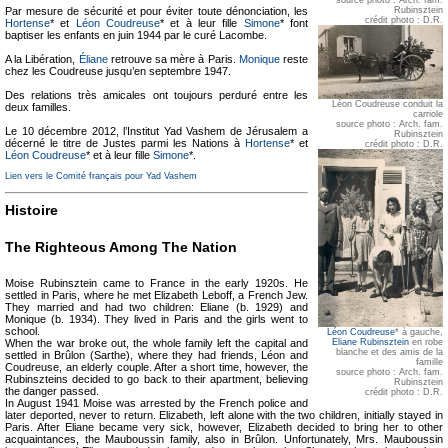
Rubinsztein
Par mesure de sécurité et pour éviter toute dénonciation, les
crédit photo : D.R.
Hortense
* et
Léon Coudreuse
* et à leur fille
Simone
* font
baptiser les enfants en juin 1944 par le curé Lacombe.
A la Libération,
Éliane
retrouve sa mère à Paris.
Monique
reste
chez les Coudreuse jusqu’en septembre 1947.
Des relations très amicales ont toujours perduré entre les
Léon Coudreuse conduit la
deux familles.
carriole
source photo : Arch. fam.
Le 10 décembre 2012, l’Institut Yad Vashem de Jérusalem a
Rubinsztein
décerné le titre de Justes parmi les Nations à
Hortense
* et
crédit photo : D.R.
Léon Coudreuse
* et à leur fille
Simone
*.
Lien vers le Comité français pour Yad Vashem
Histoire
The Righteous Among The Nation
Moise Rubinsztein came to France in the early 1920s. He
settled in Paris, where he met Elizabeth Leboff, a French Jew.
They married and had two children: Eliane (b. 1929) and
Monique (b. 1934). They lived in Paris and the girls went to
school.
Léon Coudreuse
* à gauche,
When the war broke out, the whole family left the capital and
Eliane Rubinsztein
en robe
blanche et des amis de la
settled in Brûlon (Sarthe), where they had friends, Léon and
famille
Coudreuse, an elderly couple. After a short time, however, the
source photo : Arch. fam.
Rubinszteins decided to go back to their apartment, believing
Rubinsztein
the danger passed.
crédit photo : D.R.
In August 1941 Moise was arrested by the French police and
later deported, never to return. Elizabeth, left alone with the two children, initially stayed in
Paris. After Eliane became very sick, however, Elizabeth decided to bring her to other
acquaintances, the Mauboussin family, also in Brûlon. Unfortunately, Mrs. Mauboussin