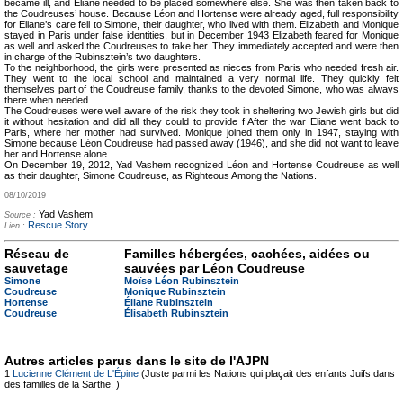
became ill, and Eliane needed to be placed somewhere else. She was then taken back to
the Coudreuses’ house. Because Léon and Hortense were already aged, full responsibility
for Eliane’s care fell to Simone, their daughter, who lived with them. Elizabeth and Monique
stayed in Paris under false identities, but in December 1943 Elizabeth feared for Monique
as well and asked the Coudreuses to take her. They immediately accepted and were then
in charge of the Rubinsztein’s two daughters.
To the neighborhood, the girls were presented as nieces from Paris who needed fresh air.
They went to the local school and maintained a very normal life. They quickly felt
themselves part of the Coudreuse family, thanks to the devoted Simone, who was always
there when needed.
The Coudreuses were well aware of the risk they took in sheltering two Jewish girls but did
it without hesitation and did all they could to provide f
After the war Eliane went back to
Paris, where her mother had survived. Monique joined them only in 1947, staying with
Simone because Léon Coudreuse had passed away (1946), and she did not want to leave
her and Hortense alone.
On December 19, 2012, Yad Vashem recognized Léon and Hortense Coudreuse as well
as their daughter, Simone Coudreuse, as Righteous Among the Nations.
08/10/2019
Yad Vashem
Source :
Rescue Story
Lien :
Réseau de
Familles hébergées, cachées, aidées ou
sauvetage
sauvées par Léon Coudreuse
Simone
Moïse Léon Rubinsztein
Coudreuse
Monique Rubinsztein
Hortense
Éliane Rubinsztein
Coudreuse
Élisabeth Rubinsztein
Autres articles parus dans le site de l'AJPN
1
Lucienne Clément de L'Épine
(Juste parmi les Nations qui plaçait des enfants Juifs dans
des familles de la Sarthe. )