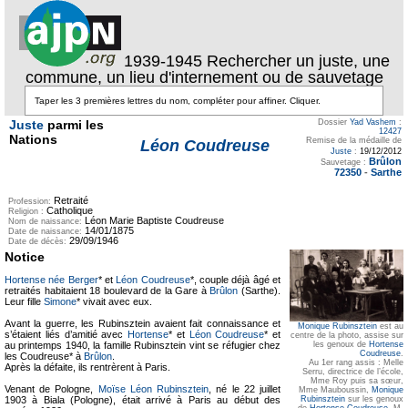
1939-1945 Rechercher un juste, une
commune, un lieu d'internement ou de sauvetage
Juste
parmi les
Dossier
Yad Vashem
:
12427
Nations
Remise de la médaille de
Léon Coudreuse
Juste
:
19/12/2012
Brûlon
Sauvetage :
72350
-
Sarthe
Retraité
Profession:
Catholique
Religion :
Léon Marie Baptiste Coudreuse
Nom de naissance:
14/01/1875
Date de naissance:
29/09/1946
Date de décès:
Notice
Hortense née Berger
* et
Léon Coudreuse
*, couple déjà âgé et
retraités habitaient 18 boulevard de la Gare à
Brûlon
(Sarthe).
Leur fille
Simone
* vivait avec eux.
Avant la guerre, les Rubinsztein avaient fait connaissance et
Monique Rubinsztein
est au
s’étaient liés d’amitié avec
Hortense
* et
Léon Coudreuse
* et
centre de la photo, assise sur
les genoux de
Hortense
au printemps 1940, la famille Rubinsztein vint se réfugier chez
Coudreuse
.
les Coudreuse* à
Brûlon
.
Au 1er rang assis : Melle
Après la défaite, ils rentrèrent à Paris.
Serru, directrice de l’école,
Mme Roy puis sa sœur,
Venant de Pologne,
Moïse Léon Rubinsztein
, né le 22 juillet
Mme Mauboussin,
Monique
Rubinsztein
sur les genoux
1903 à Biala (Pologne), était arrivé à Paris au début des
de
Hortense Coudreuse
, M.