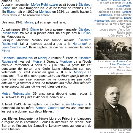
années 1920.
le Curé Lacombe et
Léon
Artisan-maroquinier,
Moïse Rubinsztein
avait épousé
Élisabeth
Coudreuse
.
Leboff
, une juive française issue d’une famille de rabbins. Leur
Debout : Melle Louise
fille
Éliane
naît en 1929 et
Monique
en 1934. La famille habite à
maîtresse d’école,
Simone
Coudreuse
, Melle Léturmy
Paris dans le 11e arrondissement.
institutrice,
Eliane
Rubinsztein
, puis Germaine la
Dès août 1941,
Moïse
, juif étranger, est raflé.
fille de M. et Mme Roy, puis
M. Roy.
Au printemps 1942,
Éliane
tombe gravement malade.
Élisabeth
source photo : Arch. fam.
Rubinsztein
Rubinsztein
trouve à la placer chez un couple ami à
Brûlon
,
crédit photo : D.R.
les Mauboussin.
Lorsque Madame Mauboussin tombe malade,
Élisabeth
Rubinsztein
fait à nouveau appel à ses amis
Hortense
* et
Léon Coudreuse
*. Ils acceptent de cacher et soigner la petite
Éliane
.
Élisabeth Rubinsztein
et
Monique
restent à Paris et
Élisabeth
Rubinsztein
va voir
Moïse
à Drancy.
Monique
va à l’école
La maison de
Hortense
* et
Léon Coudreuse
*
avenue Parmentier. A partir du 7 juin 1942, la petite fille est
source photo : Arch. fam.
contrainte de porter une étoile jaune obligatoire sur ses
Rubinsztein
vêtements où était inscrit en gros « JUIF ».
Monique
se
crédit photo : D.R.
souvient : "
Les filles me repoussaient en disant que je puais et
que j’étais une sale youpine. Je ne comprenais pas cette
attitude et je rentrais le soir en pleurant. Ma mère était désolée
et ne supportait plus de me voir dans cet état.
Moïse Rubinsztein
, 39 ans, sera déporté sans retour à
Auschwitz le 19 juillet 1942 par le convoi n° 7.
A Noël 1943, ils acceptent de cacher aussi
Monique
à la
demande de sa mère.
Simone Coudreuse
* va assumer tous
les soins à donner aux deux fillettes.
Les fillettes fréquentent à l'école Libre du Prieuré et baptisées
à l'église de la commune. Seules la directrice de l'école, Mlle
Serru, et l'institutrice Jaqueline Leturmy sont au courant de
leur situation.
Léon Coudreuse
source photo : Arch. fam.