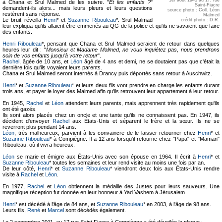
à Chana et Srul Malmed de les suivre. "
Et les enfants ?
"
Saint-Fiacre
demandent-ils alors... mais leurs pleurs et leurs questions
source photo : Coll. Léon
restèrent sans réponse.
Malmed
Le bruit réveilla
Henri
* et
Suzanne Ribouleau
*. Srul Malmad
crédit photo : D.R.
leur expliqua qu'ils allaient être emmenés au QG de la police et qu'ils ne savaient que faire
des enfants.
Henri Ribouleau
*, pensant que Chana et Srul Malmed seraient de retour dans quelques
heures leur dit : "
Monsieur et Madame Malmed, ne vous inquiétez pas, nous prendrons
soin de vos enfants jusqu'à votre retour
".
Rachel
, âgée de 10 ans, et
Léon
âgé de 4 ans et demi, ne se doutaient pas que c'était la
dernière fois qu'ils voyaient leurs parents.
Chana et Srul Malmed seront internés à Drancy puis déportés sans retour à Auschwitz.
Henri
* et
Suzanne Ribouleau
* et leurs deux fils vont prendre en charge les enfants durant
trois ans, et payer le loyer des Malmed afin qu'ils retrouvent leur appartement à leur retour.
En 1945,
Rachel
et
Léon
attendent leurs parents, mais apprennent très rapidement qu'ils
ont été gazés.
Ils sont alors placés chez un oncle et une tante qu'ils ne connaissent pas. En 1947, ils
décident d'envoyer
Rachel
aux États-Unis et séparent le frère et la sœur. Ils ne se
reverront plus pendant 14 ans.
Léon
, très malheureux, parvient à les convaincre de le laisser retourner chez
Henri
* et
Suzanne Ribouleau
* à Compiègne. Il a 12 ans lorsqu'il retourne chez "Papa" et "Maman"
Ribouleau, où il vivra heureux.
Léon
se marie et émigre aux États-Unis avec son épouse en 1964. Il écrit à
Henri
* et
Suzanne Ribouleau
* toutes les semaines et leur rend visite au moins une fois par an.
De leur côté,
Henri
* et
Suzanne Ribouleau
* viendront deux fois aux États-Unis rendre
visite à
Rachel
et
Léon
.
En 1977,
Rachel
et
Léon
obtiennent la médaille des Justes pour leurs sauveurs. Une
magnifique réception fut donnée en leur honneur à Yad Vashem à Jérusalem.
Henri
* est décédé à l'âge de 84 ans, et
Suzanne Ribouleau
* en 2003, à l'âge de 98 ans.
Leurs fils,
René
et
Marcel
sont décédés également.