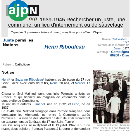
1939-1945 Rechercher un juste, une
commune, un lieu d'internement ou de sauvetage
Juste
parmi les
Dossier
Yad Vashem
:
1227
Nations
Remise de la médaille de
Henri Ribouleau
Juste
:
1977
Compiègne
Sauvetage :
60200
-
Oise
Catholique
Religion :
Notice
Henri
* et
Suzanne Ribouleau
* habitent au 2e étage du 17 rue
Saint-Fiacre avec leurs deux fils,
René
, 20 ans, et
Marcel
, 17
ans.
Chana et Srul Malmed, sont des juifs Polonais arrivés en
France et qui tiennent un magasin de vêtements dans le
centre ville de Compiègne.
Ils ont deux enfants :
Rachel
, née en 1932, et
Léon
, né en
1937.
En 1940, Srul Malmed s'engage dans l'armée française pour
combattre les Allemands et rentre à Compiègne après
l'armistice. La maison des Malmed fut détruite et ils trouvèrent
un appartement au 3e étage du 17 rue Saint-Fiacre.
Les lois antijuives se multiplient et le 19 juillet 1942, à 5 h du
Suzanne et Henri Ribouleau
avec Rachel et Léon Malmed,
matin, deux policiers français frappent à la porte et demandent
1er août 1943 au 17, rue