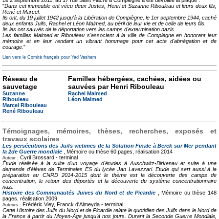
Le 2 septembre 2011, au 17 rue Saint Fiacre à Compiègne a été dévoilée la plaque :
"
Dans cet immeuble ont vécu deux Justes, Henri et Suzanne Ribouleau et leurs deux fils,
René et Marcel.
Ils ont, du 19 juillet 1942 jusqu'à la Libération de Compiègne, le 1er septembre 1944, caché
deux enfants Juifs, Rachel et Léon Malmed, au péril de leur vie et de celle de leurs fils.
Ils les ont sauvés de la déportation vers les camps d'extermination nazis.
Les familles Malmed et Ribouleau s'associent à la ville de Compiègne en honorant leur
mémoire et en leur rendant un vibrant hommage pour cet acte d'abnégation et de
courage
."
Lien vers le Comité français pour Yad Vashem
Réseau de
Familles hébergées, cachées, aidées ou
sauvetage
sauvées par Henri Ribouleau
Suzanne
Rachel Malmed
Ribouleau
Léon Malmed
Marcel Ribouleau
René Ribouleau
Témoignages, mémoires, thèses, recherches, exposés et
travaux scolaires
Les persécutions des Juifs victimes de la Solution Finale à Berck sur Mer pendant
la 2de Guerre mondiale
, Mémoire ou thèse
60 pages, réalisation 2014
Cyril Brossard -
terminal
Auteur :
Étude réalisée à la suite d'un voyage d'études à Auschwitz-Birkenau et suite à une
demande d'élèves de Terminales ES du lycée Jan Lavezzari. Etude qui sert aussi à la
préparation au CNRD 2014-2015 dont le thème est la découverte des camps de
concentration, le retour des déportés et la découverte du système concentrationnaire
nazi.
Histoire des Communautés Juives du Nord et de Picardie
, Mémoire ou thèse
148
pages, réalisation 2009
Frédéric Viey, Franck d'Almeyda -
terminal
Auteurs :
Cette Histoire des Juifs du Nord et de Picardie relate le quotidien des Juifs dans le Nord de
la France à partir du Moyen-Âge jusqu'à nos jours. Durant la Seconde Guerre Mondiale,