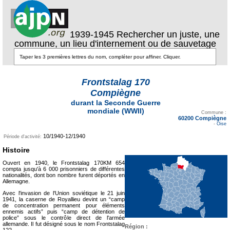
1939-1945 Rechercher un juste, une
commune, un lieu d'internement ou de sauvetage
Frontstalag 170
Compiègne
durant la Seconde Guerre
Texte pour ecartement
mondiale (WWII)
lateral
Commune :
60200 Compiègne
-
Oise
10/1940-12/1940
Période d'activité:
Histoire
Ouvert en 1940, le Frontstalag 170KM 654
compta jusqu'à 6 000 prisonniers de différentes
nationalités, dont bon nombre furent déportés en
Allemagne.
Avec l'invasion de l'Union soviétique le 21 juin
1941, la caserne de Royallieu devint un “camp
de concentration permanent pour éléments
ennemis actifs” puis “camp de détention de
police” sous le contrôle direct de l'armée
allemande. Il fut désigné sous le nom Frontstalag
Région :