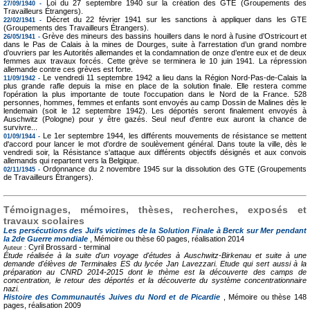
Loi du 27 septembre 1940 sur la création des GTE (Groupements des
27/09/1940 -
Travailleurs Étrangers).
Décret du 22 février 1941 sur les sanctions à appliquer dans les GTE
22/02/1941 -
(Groupements des Travailleurs Étrangers).
Grève des mineurs des bassins houillers dans le nord à l'usine d’Ostricourt et
26/05/1941 -
dans le Pas de Calais à la mines de Dourges, suite à l'arrestation d’un grand nombre
d’ouvriers par les Autorités allemandes et la condamnation de onze d’entre eux et de deux
femmes aux travaux forcés. Cette grève se terminera le 10 juin 1941. La répression
allemande contre ces grèves est forte.
Le vendredi 11 septembre 1942 a lieu dans la Région Nord-Pas-de-Calais la
11/09/1942 -
plus grande rafle depuis la mise en place de la solution finale. Elle restera comme
l'opération la plus importante de toute l'occupation dans le Nord de la France. 528
personnes, hommes, femmes et enfants sont envoyés au camp Dossin de Malines dès le
lendemain (soit le 12 septembre 1942). Les déportés seront finalement envoyés à
Auschwitz (Pologne) pour y être gazés. Seul neuf d'entre eux auront la chance de
survivre...
Le 1er septembre 1944, les différents mouvements de résistance se mettent
01/09/1944 -
d'accord pour lancer le mot d'ordre de soulèvement général. Dans toute la ville, dès le
vendredi soir, la Résistance s'attaque aux différents objectifs désignés et aux convois
allemands qui repartent vers la Belgique.
Ordonnance du 2 novembre 1945 sur la dissolution des GTE (Groupements
02/11/1945 -
de Travailleurs Étrangers).
Témoignages, mémoires, thèses, recherches, exposés et
travaux scolaires
Les persécutions des Juifs victimes de la Solution Finale à Berck sur Mer pendant
la 2de Guerre mondiale
, Mémoire ou thèse
60 pages, réalisation 2014
Cyril Brossard -
terminal
Auteur :
Étude réalisée à la suite d'un voyage d'études à Auschwitz-Birkenau et suite à une
demande d'élèves de Terminales ES du lycée Jan Lavezzari. Etude qui sert aussi à la
préparation au CNRD 2014-2015 dont le thème est la découverte des camps de
concentration, le retour des déportés et la découverte du système concentrationnaire
nazi.
Histoire des Communautés Juives du Nord et de Picardie
, Mémoire ou thèse
148
pages, réalisation 2009