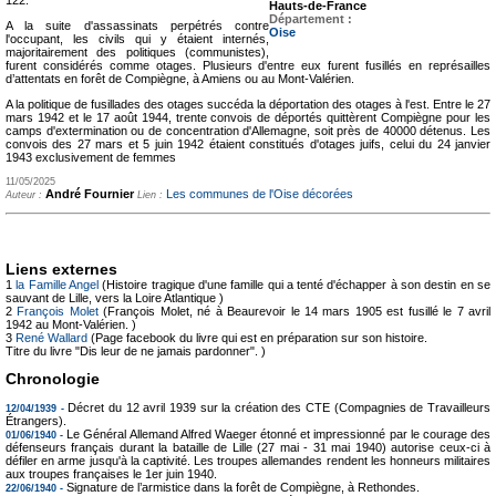
122.
Hauts-de-France
Département :
A la suite d'assassinats perpétrés contre
Oise
l'occupant, les civils qui y étaient internés,
majoritairement des politiques (communistes),
furent considérés comme otages. Plusieurs d'entre eux furent fusillés en représailles
d’attentats en forêt de Compiègne, à Amiens ou au Mont-Valérien.
A la politique de fusillades des otages succéda la déportation des otages à l'est. Entre le 27
mars 1942 et le 17 août 1944, trente convois de déportés quittèrent Compiègne pour les
camps d'extermination ou de concentration d'Allemagne, soit près de 40000 détenus. Les
convois des 27 mars et 5 juin 1942 étaient constitués d'otages juifs, celui du 24 janvier
1943 exclusivement de femmes
11/05/2025
André Fournier
Les communes de l'Oise décorées
Auteur :
Lien :
Liens externes
1
la Famille Angel
(Histoire tragique d'une famille qui a tenté d'échapper à son destin en se
sauvant de Lille, vers la Loire Atlantique )
2
François Molet
(François Molet, né à Beaurevoir le 14 mars 1905 est fusillé le 7 avril
1942 au Mont-Valérien. )
3
René Wallard
(Page facebook du livre qui est en préparation sur son histoire.
Titre du livre "Dis leur de ne jamais pardonner". )
Chronologie
Décret du 12 avril 1939 sur la création des CTE (Compagnies de Travailleurs
12/04/1939 -
Étrangers).
Le Général Allemand Alfred Waeger étonné et impressionné par le courage des
01/06/1940 -
défenseurs français durant la bataille de Lille (27 mai - 31 mai 1940) autorise ceux-ci à
défiler en arme jusqu'à la captivité. Les troupes allemandes rendent les honneurs militaires
aux troupes françaises le 1er juin 1940.
Signature de l’armistice dans la forêt de Compiègne, à Rethondes.
22/06/1940 -