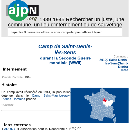
1939-1945 Rechercher un juste, une
commune, un lieu d'internement ou de sauvetage
Camp de Saint-Denis-
lès-Sens
Texte pour ecartement
lateral
Commune :
durant la Seconde Guerre
89100 Saint-Denis-
mondiale (WWII)
lès-Sens(Saint-
Denis)
Internement
-
Yonne
1942
Période d'activité:
Histoire
Ce camp avait récupéré en 1941, la population
détenue dans le
Camp Saint-Maurice-aux-
Riches-Hommes
proche.
14/03/2021
Liens externes
Région :
1
ARORY
(L'Association pour la Recherche sur