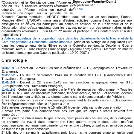
Bourgogne-Franche-Comté
l’Occupation et la Résistance dans l’Yonne est
Département :
née en 1988 à l’initiative d’anciens résistants et
Yonne
déportés de l’Yonne, mène un travail de
recherche historique sur la période de la
Seconde Guerre mondiale. L'ARORY diffuse deux fois par an son bulletin, l'Yonne-
Mémoire 40-44. L'ARORY mène aussi d'autres activités comme l'aide apportée aux
enseignants et élèves qui participent au concours national de la Résistance et de la
Déportation ainsi qu'aux étudiants dont les travaux portent sur des personnalités et des
organisations résistantes. Enfin l'ARORY anime et participe à des conférences et à des
expositions. )
2
Aide et sauvetage de la population juive dans les départements de la Nièvre et de la
Cote-d'or pendant la Deuxième Guerre mondiale.
(Aide et sauvetage de la population juive
dans les départements de la Nièvre et de la Cote-d'or pendant la Deuxième Guerre
mondiale. Auteur : Julie Philippe (Julie.philippe21@gmail.com) Éditeur : Mémoire de master
en histoire contemporaine Date de publication : 19-09-2007 )
Chronologie
Décret du 12 avril 1939 sur la création des CTE (Compagnies de Travailleurs
12/04/1939 -
Étrangers).
Loi du 27 septembre 1940 sur la création des GTE (Groupements des
27/09/1940 -
Travailleurs Étrangers).
Décret du 22 février 1941 sur les sanctions à appliquer dans les GTE
22/02/1941 -
(Groupements des Travailleurs Étrangers).
Ordre de rafle commandée par le Préfet de région par télégramme : « Tous les
12/07/1942 -
juifs de 16 à 65 ans, de nationalité polonaise, tchécoslovaque, russe… et apatride, devront
être immédiatement arrêtés et transférés dans le camp de concentration de Pithiviers.
Arrestations devront être commencées rigoureusement le 12 juillet courant. Elles devront
être intégralement exécutées le 13 juillet à 20 h.
Juifs arrêtés devront être livrés le 15 juillet 20 h dernier délai camp de concentration.
Il devra être porté à la connaissance des juifs que les objets suivants devront être
emportés :
1° une paire de chaussures fatigue solides, deux paires de chaussettes, deux caleçons,
un costume de travail, deux couvertures laine, quatre draps et deux taies, matériel
couchage avec rechange, une gamelle, un verre, une cuillère, un pull over, ainsi que objets
de toilette les plus indispensables.
2° juifs devront se munir ravitaillement trois jours. Ils ne pourront emporter qu’un seul