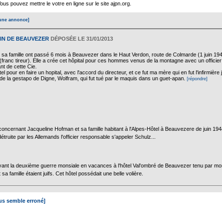
s pouvez mettre le votre en ligne sur le site ajpn.org.
une annonce]
EIN DE BEAUVEZER
DÉPOSÉE LE 31/01/2013
sa famille ont passé 6 mois à Beauvezer dans le Haut Verdon, route de Colmarde (1 juin 1944
franc tireur). Elle a crée cet hôpital pour ces hommes venus de la montagne avec un officie
 de cette Cie.
'hôtel pour en faire un hopital, avec l'accord du directeur, et ce fut ma mère qui en fut l'infirm
 de la gestapo de Digne, Wolfram, qui fut tué par le maquis dans un guet-apan.
[répondre]
cernant Jacqueline Hofman et sa famille habitant à l'Alpes-Hôtel à Beauvezere de juin 1944 
détruite par les Allemands l'officier responsable s'appeler Schulz...
, avant la deuxième guerre monsiale en vacances à l'hôtel Val'ombré de Beauvezer tenu par mon
sa famille étaient juifs. Cet hôtel possédait une belle volière.
ous semble erroné]