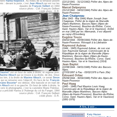
inière
Hanna Klopstock
. Au milieu de la terrasse posent
(22/12/1941 - 31/12/1942)
Préfet des Alpes-de-
nts : devant la porte, c’est
Jean Allouch
qui est sur les
Haute-Provence
épaules de
François Gelbert
en 1944
Marcel Delpeyrou
source photo : Coll. François Gelbert
(31/12/1942 - 04/02/1944)
Préfet des Alpes-de-
crédit photo : D.R.
Haute-Provence
Jean Chaigneau
(Mai 1943 - Mai 1944)
Marie Joseph Jean
Chaigneau, Préfet de la région de Marseille
(Alpes-Maritimes, Basses-Alpes (Alpes-de-
Haute-Provence), Bouches-du-Rhône, Corse,
Gard, Hautes-Alpes, Var et le Vaucluse). Arrêté
en mai 1944 par les Allemands, il est déporté
au camp d'Eisenberg
Eugène Touze
(04/02/1944 - 05/09/1944)
Préfet des Alpes-de-
Haute-Provence. Révoqué à la Libération
Raymond Aubrac
(1944 - 1945)
Raymond Aubrac, de son vrai
nom Raymond Samuel, Commissaire de la
République de la région de Marseille (Alpes-
Maritimes, Basses-Alpes (Alpes-de-Haute-
Provence), Bouches-du-Rhône, Corse, Gard,
Hautes-Alpes, Var et le Vaucluse) (1914)
Jean Baylot
(22/08/1944 - 04/01/1946)
Préfet des Basses-
Alpes.
(27/03/1897 à Pau - 03/02/1976 à Paris 20e)
Chaumet
* est en bout de table à droite, et regarde avec
Édouard Orliac
Maxime Allouch
qui se trouve à sa droite, de dos. Deux
us loin, à la droite de
Maxime Allouch
, ce serait
Simon
(05/09/1944 - 30/04/1946)
Préfet des Alpes-de-
qui se retourne vers l’objectif. En face de lui,
François
Haute-Provence
maine Bisserier
* est debout, tête baissée et en train de
Paul Haag
n Allouch
est à sa gauche. En bout de table à droite, la
(1945 - 1946)
Paul Maurice Louis Haag,
 vers le photographe, c’est la cuisinière Marie-Thérèse,
Commissaire de la République de la région de
ui a précédé Hanna à l'Auberge du col du Fanget, 1944
Marseille (Alpes-Maritimes, Basses-Alpes
source photo : Coll. François Gelbert
(Alpes-de-Haute-Provence), Bouches-du-Rhône,
crédit photo : D.R.
Corse, Gard, Hautes-Alpes, Var et le Vaucluse)
(1891-1976)
À lire, à voir…
Katy Hazan