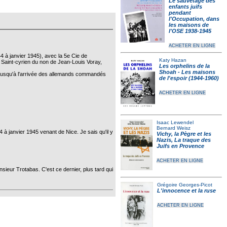
Le sauvetage des
enfants juifs
pendant
l'Occupation, dans
les maisons de
l'OSE 1938-1945
ACHETER EN LIGNE
 à janvier 1945), avec la 5e Cie de
Katy Hazan
r Saint-cyrien du non de Jean-Louis Voray,
Les orphelins de la
Shoah - Les maisons
ière jusqu'à l'arrivée des allemands commandés
de l'espoir (1944-1960)
ACHETER EN LIGNE
Isaac Lewendel
Bernard Weisz
à janvier 1945 venant de Nice. Je sais qu'il y
Vichy, la Pègre et les
Nazis, La traque des
Juifs en Provence
ACHETER EN LIGNE
sieur Trotabas. C'est ce dernier, plus tard qui
Grégoire Georges-Picot
L'innocence et la ruse
ACHETER EN LIGNE