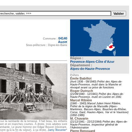
04140
Texte pour ecartement lateral
Commune :
Auzet
Sous-préfecture : Digne-les-Bains
Région :
Provence-Alpes-Côte d'Azur
Département :
Alpes-de-Haute-Provence
Préfets :
Émile Babillot
(Avril 1936 - 09/1940)
Préfet des Alpes-de-
Haute-Provence, muté dans la Manche et
révoqué avant sa prise de fonctions
Roger Dutruch
(21/09/1940 - 12/1941)
Préfet des Alpes-de-
Haute-Provence, muté en Lozère en 1941
Marcel Ribière
(1940 - 1943)
Marcel Julien Henri Ribière,
Préfet de la région de Marseille (Alpes-
Maritimes, Basses-Alpes, Bouches-du-Rhône,
Corse, Gard, Hautes-Alpes, Var et le Vaucluse)
(1892-1986)
M. Chavarin
ur la rambarde de la terrasse. Il fait beau, les enfants
(21/12/1941 - 22/12/1944)
Préfet des Alpes-de-
ort et en manches courtes. À droite, trois adultes sont
Haute-Provence, inspecteur général de
rambarde. Le jeune homme est Edgar Bouvet (résistant,
l’Administration
résent qu’à la fin du séjour), à sa droite,
Jamy Bisserier
*
Pierre Renouard