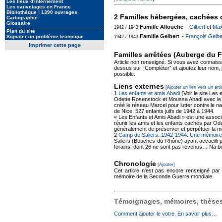
Les lieux d'internement
Les sauvetages en France
Bibliothèque : 1390 ouvrages
2 Familles hébergées, cachées 
Cartographie
Glossaire
Famille Allouche
-
Gilbert
et
Max
1942 / 1943
Plan du site
Famille Gelbert
-
François Gelbe
Signaler un problème technique
1942 / 1943
Imprimer cette page
Familles arrêtées (Auberge du 
Article non renseigné. Si vous avez connai
dessus sur “Compléter” et ajoutez leur nom, pr
possible.
Liens externes
[Ajouter un lien vers un arti
1
Les enfants et amis Abadi
(Voir le site Les
Odette Rosenstock et Moussa Abadi avec l
créé le réseau Marcel pour lutter contre le na
de Nice, 527 enfants juifs de 1942 à 1944.
« Les Enfants et Amis Abadi » est une associa
réunir les amis et les enfants cachés par Ode
généralement de préserver et perpétuer la m
2
Camp de Saliers. 1942-1944. Une mémoire 
Saliers (Bouches-du-Rhône) ayant accueilli 
forains, dont 26 ne sont pas revenus… Na bis
Chronologie
[Ajouter]
Cet article n'est pas encore renseigné par
mémoire de la Seconde Guerre mondiale.
Témoignages, mémoires, thèses,
Comment ajouter le votre. En savoir plus…