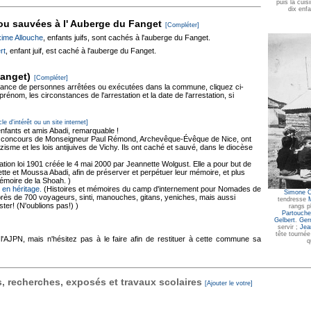
puis la cuis
dix enfa
ou sauvées à l' Auberge du Fanget
[Compléter]
ime Allouche
, enfants juifs, sont cachés à l'auberge du Fanget.
rt
, enfant juif, est caché à l'auberge du Fanget.
Fanget)
[Compléter]
ssance de personnes arrêtées ou exécutées dans la commune, cliquez ci-
énom, les circonstances de l'arrestation et la date de l'arrestation, si
cle d'intérêt ou un site internet]
 enfants et amis Abadi, remarquable !
e concours de Monseigneur Paul Rémond, Archevêque-Évêque de Nice, ont
zisme et les lois antijuives de Vichy. Ils ont caché et sauvé, dans le diocèse
tion loi 1901 créée le 4 mai 2000 par Jeannette Wolgust. Elle a pour but de
tte et Moussa Abadi, afin de préserver et perpétuer leur mémoire, et plus
émoire de la Shoah. )
en héritage.
(Histoires et mémoires du camp d'internement pour Nomades de
Simone 
près de 700 voyageurs, sinti, manouches, gitans, yeniches, mais aussi
tendresse
ter! (N'oublions pas!) )
rangs pl
Partouche
Gelbert
.
Ger
servir ;
Jea
tête tournée
 l'AJPN, mais n'hésitez pas à le faire afin de restituer à cette commune sa
q
 recherches, exposés et travaux scolaires
[Ajouter le votre]