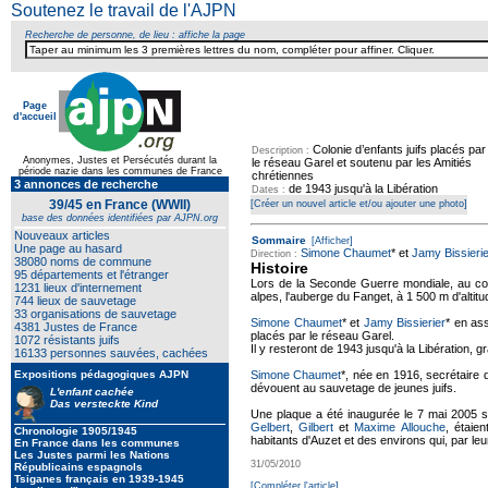
Soutenez le travail de l'AJPN
Recherche de personne, de lieu : affiche la page
Page
d'accueil
Colonie d’enfants juifs placés par
Description :
Anonymes, Justes et Persécutés durant la
le réseau Garel et soutenu par les Amitiés
période nazie dans les communes de France
chrétiennes
3 annonces de recherche
de 1943 jusqu'à la Libération
Dates :
39/45 en France (WWII)
[Créer un nouvel article et/ou ajouter une photo]
base des données identifiées par AJPN.org
Nouveaux articles
Sommaire
[Afficher]
Une page au hasard
Simone Chaumet
* et
Jamy Bissierie
Direction :
38080 noms de commune
Histoire
95 départements et l'étranger
Lors de la Seconde Guerre mondiale, au co
1231 lieux d'internement
alpes, l'auberge du Fanget, à 1 500 m d'altitu
744 lieux de sauvetage
33 organisations de sauvetage
Simone Chaumet
* et
Jamy Bissierier
* en ass
4381 Justes de France
placés par le réseau Garel.
1072 résistants juifs
Il y resteront de 1943 jusqu'à la Libération, 
16133 personnes sauvées, cachées
Expositions pédagogiques AJPN
Simone Chaumet
*, née en 1916, secrétaire 
dévouent au sauvetage de jeunes juifs.
L'enfant cachée
Das versteckte Kind
Une plaque a été inaugurée le 7 mai 2005 s
Gelbert
,
Gilbert
et
Maxime Allouche
, étaie
Chronologie 1905/1945
habitants d'Auzet et des environs qui, par leu
En France dans les communes
Les Justes parmi les Nations
31/05/2010
Républicains espagnols
Tsiganes français en 1939-1945
[Compléter l'article]