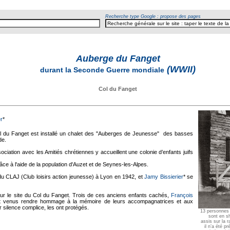
Recherche type Google : propose des pages
Auberge du Fanget
(WWII)
durant la Seconde Guerre mondiale
Col du Fanget
r
*
l du Fanget est installé un chalet des "Auberges de Jeunesse" des basses
de.
ociation avec les Amitiés chrétiennes y accueillent une colonie d’enfants juifs
grâce à l'aide de la population d'Auzet et de Seynes-les-Alpes.
du CLAJ (Club loisirs action jeunesse) à Lyon en 1942, et
Jamy Bissierier
* se
ur le site du Col du Fanget. Trois de ces anciens enfants cachés,
François
nt venus rendre hommage à la mémoire de leurs accompagnatrices et aux
r silence complice, les ont protégés.
13 personnes s
sont en sh
assis sur la 
il n’a été p