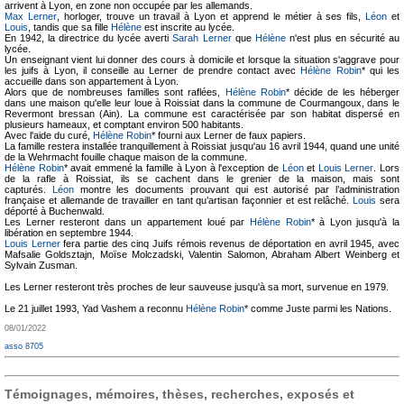
arrivent à Lyon, en zone non occupée par les allemands.
Max Lerner
, horloger, trouve un travail à Lyon et apprend le métier à ses fils,
Léon
et
Louis
, tandis que sa fille
Hélène
est inscrite au lycée.
En 1942, la directrice du lycée averti
Sarah Lerner
que
Hélène
n'est plus en sécurité au
lycée.
Un enseignant vient lui donner des cours à domicile et lorsque la situation s'aggrave pour
les juifs à Lyon, il conseille au Lerner de prendre contact avec
Hélène Robin
* qui les
accueille dans son appartement à Lyon.
Alors que de nombreuses familles sont raflées,
Hélène Robin
* décide de les héberger
dans une maison qu'elle leur loue à Roissiat dans la commune de Courmangoux, dans le
Revermont bressan (Ain). La commune est caractérisée par son habitat dispersé en
plusieurs hameaux, et comptant environ 500 habitants.
Avec l'aide du curé,
Hélène Robin
* fourni aux Lerner de faux papiers.
La famille restera installée tranquillement à Roissiat jusqu'au 16 avril 1944, quand une unité
de la Wehrmacht fouille chaque maison de la commune.
Hélène Robin
* avait emmené la famille à Lyon à l'exception de
Léon
et
Louis Lerner
. Lors
de la rafle à Roissiat, ils se cachent dans le grenier de la maison, mais sont
capturés.
Léon
montre les documents prouvant qui est autorisé par l’administration
française et allemande de travailler en tant qu’artisan façonnier et est relâché.
Louis
sera
déporté à Buchenwald.
Les Lerner resteront dans un appartement loué par
Hélène Robin
* à Lyon jusqu'à la
libération en septembre 1944.
Louis Lerner
fera partie des cinq Juifs rémois revenus de déportation en avril 1945, avec
Mafsalie Goldsztajn, Moïse Molczadski, Valentin Salomon, Abraham Albert Weinberg et
Sylvain Zusman.
Les Lerner resteront très proches de leur sauveuse jusqu'à sa mort, survenue en 1979.
Le 21 juillet 1993, Yad Vashem a reconnu
Hélène Robin
* comme Juste parmi les Nations.
08/01/2022
asso 8705
Témoignages, mémoires, thèses, recherches, exposés et