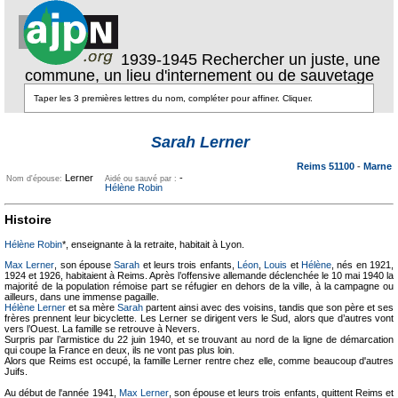
1939-1945 Rechercher un juste, une
commune, un lieu d'internement ou de sauvetage
Texte pour
ecartement
Texte pour
Sarah Lerner
ecartement lateral
lateral
Reims 51100
-
Marne
Lerner
-
Nom d'épouse:
Aidé ou sauvé par :
Hélène Robin
Histoire
Hélène Robin
*, enseignante à la retraite, habitait à Lyon.
Max Lerner
, son épouse
Sarah
et leurs trois enfants,
Léon
,
Louis
et
Hélène
, nés en 1921,
1924 et 1926, habitaient à Reims. Après l’offensive allemande déclenchée le 10 mai 1940 la
majorité de la population rémoise part se réfugier en dehors de la ville, à la campagne ou
ailleurs, dans une immense pagaille.
Hélène Lerner
et sa mère
Sarah
partent ainsi avec des voisins, tandis que son père et ses
frères prennent leur bicyclette. Les Lerner se dirigent vers le Sud, alors que d’autres vont
vers l’Ouest. La famille se retrouve à Nevers.
Surpris par l’armistice du 22 juin 1940, et se trouvant au nord de la ligne de démarcation
qui coupe la France en deux, ils ne vont pas plus loin.
Alors que Reims est occupé, la famille Lerner rentre chez elle, comme beaucoup d'autres
Juifs.
Au début de l'année 1941,
Max Lerner
, son épouse et leurs trois enfants, quittent Reims et