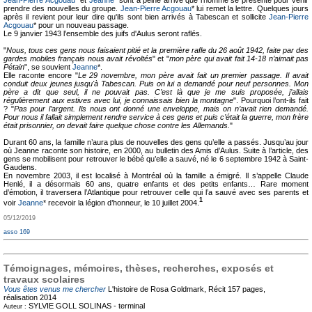
Jean-Pierre Acgouau
* et
Jeanne
* sont à peine arrivé que l'homme se présente pour venir
prendre des nouvelles du groupe.
Jean-Pierre Acgouau
* lui remet la lettre. Quelques jours
après il revient pour leur dire qu'ils sont bien arrivés à Tabescan et sollicite
Jean-Pierre
Acgouau
* pour un nouveau passage.
Le 9 janvier 1943 l’ensemble des juifs d'Aulus seront raflés.
"
Nous, tous ces gens nous faisaient pitié et la première rafle du 26 août 1942, faite par des
gardes mobiles français nous avait révoltés
" et "
mon père qui avait fait 14-18 n’aimait pas
Pétain
", se souvient
Jeanne
*.
Elle raconte encore "
Le 29 novembre, mon père avait fait un premier passage. Il avait
conduit deux jeunes jusqu'à Tabescan. Puis on lui a demandé pour neuf personnes. Mon
père a dit que seul, il ne pouvait pas. C’est là que je me suis proposée, j’allais
régulièrement aux estives avec lui, je connaissais bien la montagne
". Pourquoi l’ont-ils fait
? "
Pas pour l’argent. Ils nous ont donné une enveloppe, mais on n’avait rien demandé.
Pour nous il fallait simplement rendre service à ces gens et puis c’était la guerre, mon frère
était prisonnier, on devait faire quelque chose contre les Allemands.
"
Durant 60 ans, la famille n’aura plus de nouvelles des gens qu’elle a passés. Jusqu’au jour
où Jeanne raconte son histoire, en 2000, au bulletin des Amis d’Aulus. Suite à l’article, des
gens se mobilisent pour retrouver le bébé qu’elle a sauvé, né le 6 septembre 1942 à Saint-
Gaudens.
En novembre 2003, il est localisé à Montréal où la famille a émigré. Il s’appelle Claude
Henlé, il a désormais 60 ans, quatre enfants et des petits enfants… Rare moment
d’émotion, il traversera l’Atlantique pour retrouver celle qui l’a sauvé avec ses parents et
1
voir
Jeanne
* recevoir la légion d’honneur, le 10 juillet 2004.
05/12/2019
asso 169
Témoignages, mémoires, thèses, recherches, exposés et
travaux scolaires
Vous êtes venus me chercher
L'histoire de Rosa Goldmark, Récit
157 pages,
réalisation 2014
SYLVIE GOLL SOLINAS -
terminal
Auteur :