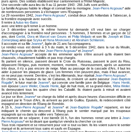
jours après. Des soldats établissent leur cantonnement à l’Hôtel Majestic.
Une seconde rafle aura lieu du 9 au 11 janvier 1943 : 266 Juifs sont arrêtés.
La famille Acgouau habite le village et connait bien la montagne.
Jean-Pierre Acgouau
* aide
de nombreuses personnes à s'échapper vers l'Espagne.
Le 29 novembre 1942,
Jean-Pierre Acgouau
*, conduit deux Juifs hollandais à Tabescan, à
la frontière espagnole avec succès.
Il rentre à
Aulus-les-Bains
avec une lettre qu'il remet à un homme.
Le 3 décembre suivant, le même homme lui demande s'il veut bien se charger
d'accompagner à la frontière neuf personnes : 5 hommes, 3 femmes et un garçon de 12
ans, dont
Gerbit
,
Dora
et
Marcel van Geuns
et
Philip Meljado
et son fils
Joseph
et
Elias
Zomerplaag
ainsi que
Szyka
et
Hena Moskowicz
et
Abraham Schilanski
.
Il acccepte et sa fille
Jeanne
*, âgée de 21 ans l'accompagnera.
Le rendez-vous est donné à 3 h du matin, le 5 décembre 1942, dans la rue du Moulin,
devant la grange près de chez
Jean-Pierre Acgouau
* et
Jeanne
*.
Jean-Pierre Acgouau
* accepte de les emmener après s'être assuré qu'ils étaient bien
chaussés, chaudement habillés et pas trop chargés.
Ils partent en silence, passent devant le Croix du Ruisseau, passent le pont du Riou,
dépassent l'Artigou, puis montent, montent, montent... Heureusement, après un automne
très doux, il n’y a pas encore de neige. Mais au passage de la cascade d’Ars, il faut les
aider à passer les plaques de glace. Les femmes n’en peuvent plus, mais il faut avancer,
on ne peut pas revenir. Derrière, c’est les Allemands, leur répétait
Jean-Pierre Acgouau
*.
En chemin, à la hauteur du lac de Cabanas, ils croisent un autre passeur
Jean-Baptiste
Rogalle
*, le futur mari de
Jeanne
*, qui convoie une famille juive de Belgique :
Hans Henlé
,
son épouse
Laure Weiler
,
Claude Henle
, âgé de huit mois, et sa grand-mère,
Méta Weiler
.
Ils demeuraient tous les quatre chez les Cabaillé. Ils étaient partis à minuit et avaient
avancé très lentement.
Le jour se lève.
Jeanne
* se charge du bébé et après douze heures d’ascension difficile en
passant par le Troun d'Ars, ils arrivent au port de Guillou. Epuisés, ils redescendent côté
espagnol en direction de l'Etang de Romédo.
A 15 h,
Jean-Pierre Acgouau
* et
Jeanne
* et
Jean-Baptiste Rogalle
* repartent, en leur
indiquant le chemin qui descend à l'étang puis le sentier marqué par les troupeaux
espagnols qui va dans la vallée vers Tabescan.
Au moment de se séparer, il est bientôt 16 h, l'un des hommes remet une lettre à
Jean-
Pierre Acgouau
* en lui disant que quelqu'un viendra la chercher ce soir.
Tous trois repartent et se retournent pour voir si tout va bien. Ils les voient suivre le sentier
marqué et ils arriveront tous sains et saufs en Espagne.