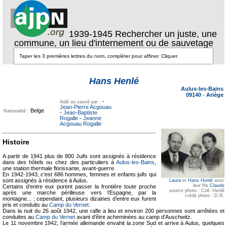
1939-1945 Rechercher un juste, une
commune, un lieu d'internement ou de sauvetage
Texte pour
Texte pour
ecartement
ecartement lateral
Hans Henlé
lateral
Aulus-les-Bains
09140
-
Ariège
-
Aidé ou sauvé par :
Jean-Pierre Acgouau
Belge
Nationalité :
-
Jean-Baptiste
Rogalle
-
Jeanne
Acgouau Rogalle
Histoire
A partir de 1941 plus de 800 Juifs sont assignés à résidence
dans des hôtels ou chez des particuliers à
Aulus-les-Bains
,
une station thermale florissante, avant-guerre.
En 1942-1943, c'est 686 hommes, femmes et enfants juifs qui
sont assignés à résidence à Aulus.
Laura
et
Hans Henlé
avec
leur fils
Claude
Certains d’entre eux purent passer la frontière toute proche
source photo : Coll. Henlé
après une marche périlleuse vers l’Espagne, par la
crédit photo : D.R.
montagne... ; cependant, plusieurs dizaines d’entre eux furent
pris et conduits au
Camp du Vernet
.
Dans la nuit du 26 août 1942, une rafle a lieu et environ 200 personnes sont arrêtées et
conduites au
Camp du Vernet
avant d’être acheminées au camp d’Auschwitz.
Le 11 novembre 1942, l’armée allemande envahit la zone Sud et arrive à Aulus, quelques