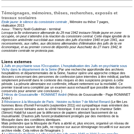
Témoignages, mémoires, thèses, recherches, exposés et
travaux scolaires
Etoile jaune: le silence du consistoire centrale
, Mémoire ou thèse
7 pages,
réalisation 2013
Thierry Noël-Guitelman -
terminal
Auteur :
Lorsque la 8e ordonnance allemande du 29 mai 1942 instaure l'étoile jaune en zone
occupée, on peut s'attendre à la réaction du consistoire central. Cette étape ignoble de la
répression antisémite succédait aux statuts des juifs d'octobre 1940 et juin 1941, aux
recensements, aux rafles, aux décisions allemandes d'élimination des juifs de la vie
économique, et au premier convoi de déportés pour Auschwitz du 27 mars 1942, le
consistoire centrale ne protesta pas.
Liens externes
1
Juifs en psychiatrie sous l'Occupation. L'hospitalisation des Juifs en psychiatrie sous
Vichy dans le département de la Seine
(Par une recherche approfondie des archives
hospitalières et départementales de la Seine, l'auteur opère une approche critique des
dossiers concernant des personnes de confession juive internées à titre médical, parfois
simplement préventif dans le contexte des risques et des suspicions propres à cette
période. La pénurie alimentaire est confirmée, influant nettement sur la morbidité. Ce
premier travail sera complété par un examen aussi exhaustif que possible des documents
conservés pour amener une conclusion. )
2
Héros de Goussainville - ROMANET André
(Héros de Goussainville - Page ROMANET
André )
3
Résistance à la Mosquée de Paris : histoire ou fiction ? de Michel Renard
(Le film Les
hommes libres d'Ismël Ferroukhi (septembre 2011) est sympathique mais entretient des
rapports assez lointains avec la vérité historique. Il est exact que le chanteur Selim
(Simon) Halali fut sauvé par la délivrance de papiers attestant faussement de sa
musulmanité. D'autres juifs furent probablement protégés par des membres de la
Mosquée dans des conditions identiques.
Mais prétendre que la Mosquée de Paris a abrité et, plus encore, organisé un réseau de
résistance pour sauver des juifs, ne repose sur aucun témoignage recueilli ni sur aucune
archive réelle. Cela relève de l'imaginaire. )
4
La Mosquée de Paris a-t-elle sauvé des juifs entre 1940 et 1944 ? une enquête