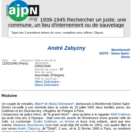
1939-1945 Rechercher un juste, une
commune, un lieu d'internement ou de sauvetage
Texte pour
Texte pour
ecartement lateral
ecartement
André Zabyzny
lateral
Montfermeil
93370
-
Seine-Saint-
Denis
Date de naissance:
Date et lieu de la
11/02/1940 (Paris)
déportation :
03/02/1944
67
Numéro de convoi :
Nom du camp :
Auschwitz (Pologne)
-
Aidé ou sauvé par :
Albert Defontaine
-
Maria Defontaine
Histoire
Un couple de retraités,
Albert
* et
Maria Defontaine
*, demeurant à Montfermeil (Seine-Saint-
Denis) recueillit à son domicile dans la soirée du 15 juillet 1942 deux familles juives, les
Goldman et les Dluznievsky, réfugiées de Pologne à Paris.
L'inspecteur de police Henri, dit "le grand Henri" - ainsi qu'aime à le rappeler
Wolf Goldman
qui avait cinq ans à l'époque - était venu les avertir de l'imminence d'une grande rafle de
Juifs. Le cordonnier
Szulim Goldman
,
sa femme
et leurs trois enfants, ainsi que leur
voisine,
Madame Dluznievsky
(son mari avait déjà été arrêté en 1941), ses quatre filles et
son neveu
André Zabyzny
, dit "Dédé", 2 ans, né le 11 février 1940 à Paris, se rendirent