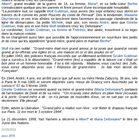
séance tenante chez les Defontaine*.
Albert
*, grand invalide de la guerre de 14, sa femme,
Maria
*, et sa belle-sœur
Berthe
connaissaient quelque peu les parents et firent preuve d'une incomparable hospitalité.
"
La première nuit
, se rappelle
Wolf Goldman
,
nous avons (les sept enfants) tous dormi en
travers du lit comme les petits Poucets du conte de Perrault
". Dès le lendemain,
Madame
Dluznievsky
et ses trois aînées se lancèrent dans l'aventure du passage clandestin de la
ligne de démarcation. Sa petite
Michèle
, sept ans, son neveu
André
, ainsi que
Ginette
Goldman
, trois ans et son frère
Wolf
restèrent chez les Defontaine*.
Le cordonnier,
Szulim Goldman
,
sa femme
et
Thérèse
, leur ainée, trouvèrent à se loger
dans la maison voisine.
Ils se chargèrent aussi bien que possible de l'approvisionnement en nourriture des petits
et de ceux qui les appelèrent "grand-mère, grand-père et maman
Berthe
".
Wolf
n'a rien oublié : "
Grand-mère était mon grand amour, je lui jurais que quand je serais
grand, je lui offrirais une église en or, une maison en or et des poules en or
".
En juillet 1943, des policiers français escortés par un Allemand arrêtèrent
Szulim Goldman
(qui a survécu à la déportation). "
Grand-mère (les] a suppliés de le laisser car c'était un
bon père et un homme honorable. Il lui a été répondu : Madame, vous cachez des Juifs,
vous serez déportée avec eux ! Réponse de grand-mère : Je fais mon devoir de
Française
".
En 1944, André, 4 ans, est arrêté parce que juif avec sa mère Hinda Zabyzny, 38 ans, née
à Paris le 8 mai 1905 et seront déportés sans retour de Drancy vers Auschwitz par le
convoi n° 67 du 3 février 1944.
Ginette Goldman
se souvient quand sa mère et grand-mère (
Maria Defontaine
*) parlaient
de l'arrestation de Dédé et de sa mère : "
On m'avais mise dehors en plein hiver j'écoutais
à la porte. Grand-mère a dit : on n'a jamais de nouvelles d'eux, on ne sait pas ce qu'ils
deviennent. Elle pleurait
".
Enfin, advint la Libération : "
Grand-père a réalisé son rêve : voir flotter le drapeau français
sur Paris. 11 est mort le 3 octobre 1944
".
Le 21 décembre 1999, Yad Yashem a décerné à
Albert
* et
Maria Defontaine
* le titre de
Juste des Nations.
21/05/2010
asso 2876