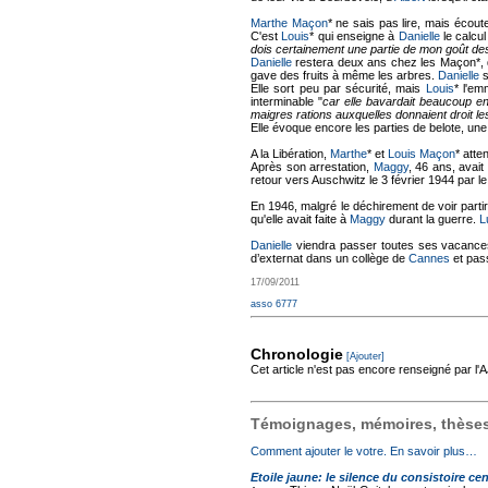
Marthe Maçon
* ne sais pas lire, mais écout
C'est
Louis
* qui enseigne à
Danielle
le calcul
dois certainement une partie de mon goût de
Danielle
restera deux ans chez les Maçon*, d
gave des fruits à même les arbres.
Danielle
s
Elle sort peu par sécurité, mais
Louis
* l'e
interminable "
car elle bavardait beaucoup en 
maigres rations auxquelles donnaient droit le
Elle évoque encore les parties de belote, une
A la Libération,
Marthe
* et
Louis Maçon
* atte
Après son arrestation,
Maggy
, 46 ans, avait
retour vers Auschwitz le 3 février 1944 par le
En 1946, malgré le déchirement de voir partir
qu'elle avait faite à
Maggy
durant la guerre.
L
Danielle
viendra passer toutes ses vacanc
d’externat dans un collège de
Cannes
et pas
17/09/2011
asso 6777
Chronologie
[Ajouter]
Cet article n'est pas encore renseigné par l
Témoignages, mémoires, thèses,
Comment ajouter le votre. En savoir plus…
Etoile jaune: le silence du consistoire cen