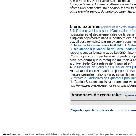
Thierry Noël-Guitelman -
terminal
Auteur :
Lorsque la 8e ordonnance allemande du 29 mai 
répression antisémite succédait aux statuts d
et au premier convoi de déportés pour Auschw
Liens externes
[Ajouter un lien vers un arti
1
Juifs en psychiatrie sous l'Occupation. L'h
hospitalières et départementales de la Seine,
simplement préventif dans le contexte des ris
travail sera complété par un examen aussi 
2
Héros de Goussainville - ROMANET André
3
Résistance à la Mosquée de Paris : histoire
rapports assez lointains avec la vérité histo
D'autres juifs furent probablement protégés
Mais prétendre que la Mosquée de Paris a abr
archive réelle. Cela relève de l'imaginaire. )
4
La Mosquée de Paris a-t-elle sauvé des ju
Aïssaoui, né en 1947, vient de publier un livr
«justes parmi les nations» gravés sur le mé
5
Paroles et Mémoires des quartiers populair
de Patrice Spadoni, ou ils racontent leur vie 
http://www.paroles-et-memoires.org/jan08/me
Annonces de recherche
[Déposer 
[Signaler que le contenu de cet article v
Avertissement
Les informations affichées sur le site de ajpn.org sont fournies par les personnes qui c