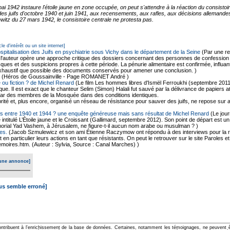
1942 instaure l'étoile jaune en zone occupée, on peut s'attendre à la réaction du consistoire
es juifs d'octobre 1940 et juin 1941, aux recensements, aux rafles, aux décisions allemandes 
itz du 27 mars 1942, le consistoire centrale ne protesta pas.
cle d'intérêt ou un site internet]
ospitalisation des Juifs en psychiatrie sous Vichy dans le département de la Seine
(Par une r
 l'auteur opère une approche critique des dossiers concernant des personnes de confession ju
ques et des suspicions propres à cette période. La pénurie alimentaire est confirmée, influan
exhaustif que possible des documents conservés pour amener une conclusion. )
(Héros de Goussainville - Page ROMANET André )
 ou fiction ? de Michel Renard
(Le film Les hommes libres d'Ismël Ferroukhi (septembre 2011
rique. Il est exact que le chanteur Selim (Simon) Halali fut sauvé par la délivrance de papier
 par des membres de la Mosquée dans des conditions identiques.
ité et, plus encore, organisé un réseau de résistance pour sauver des juifs, ne repose sur 
ifs entre 1940 et 1944 ? une enquête généreuse mais sans résultat de Michel Renard
(Le jour
e intitulé L’Étoile jaune et le Croissant (Gallimard, septembre 2012). Son point de départ est 
morial Yad Vashem, à Jérusalem, ne figure-t-il aucun nom arabe ou musulman ? )
es.
(Jacob Szmulewicz et son ami Étienne Raczymow ont répondu à des interviews pour la r
et en particulier leurs actions en tant que résistants. On peut le retrouver sur le site Paroles
moires.htm. (Auteur : Sylvia, Source : Canal Marches) )
une annonce]
ous semble erroné]
ontribuent à l'enrichissement de la base de données. Certaines, notamment les témoignages, ne peuvent êtr