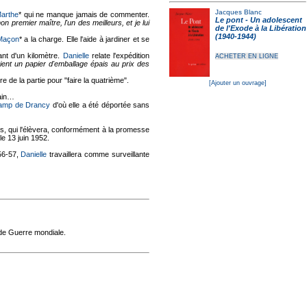
Jacques Blanc
arthe
* qui ne manque jamais de commenter.
Le pont - Un adolescent
mon premier maître, l'un des meilleurs, et je lui
de l'Exode à la Libération
(1940-1944)
Maçon
* a la charge. Elle l'aide à jardiner et se
ant d'un kilomètre.
Danielle
relate l'expédition
ACHETER EN LIGNE
aient un papier d'emballage épais au prix des
tre de la partie pour "faire la quatrième".
[Ajouter un ouvrage]
vain…
amp de Drancy
d'où elle a été déportée sans
ris, qui l'élèvera, conformément à la promesse
le 13 juin 1952.
56-57,
Danielle
travaillera comme surveillante
nde Guerre mondiale.