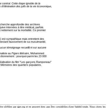
 central. Cette étape ignoble de la
d'élimination des juifs de la vie économique,
echerche approfondie des archives
ive internées à titre médical, parfois
t nettement sur la morbidité. Ce premier
) est sympathique mais entretient des
s attestant faussement de sa musulmanité.
aucun témoignage recueilli ni sur aucune
naliste au
Figaro littéraire
, Mohammed
un étonnement : pourquoi parmi les 23 000
éalisation du film "Les garçons Ramponeau"
 et Mémoires des quartiers populaires.
e vérifiées par ajpn.org et ne peuvent donc pas être considérées d'une fiabilité totale. Nous citons les