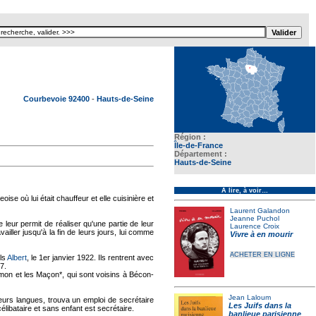
Texte pour ecartement lateral
Courbevoie 92400
-
Hauts-de-Seine
Région :
Île-de-France
Département :
Hauts-de-Seine
À lire, à voir…
 où lui était chauffeur et elle cuisinière et
Laurent Galandon
Jeanne Puchol
 leur permit de réaliser qu'une partie de leur
Laurence Croix
availler jusqu'à la fin de leurs jours, lui comme
Vivre à en mourir
ACHETER EN LIGNE
ils
Albert
, le 1er janvier 1922. Ils rentrent avec
7.
Amon et les Maçon*, qui sont voisins à Bécon-
Jean Laloum
ieurs langues, trouva un emploi de secrétaire
Les Juifs dans la
élibataire et sans enfant est secrétaire.
banlieue parisienne