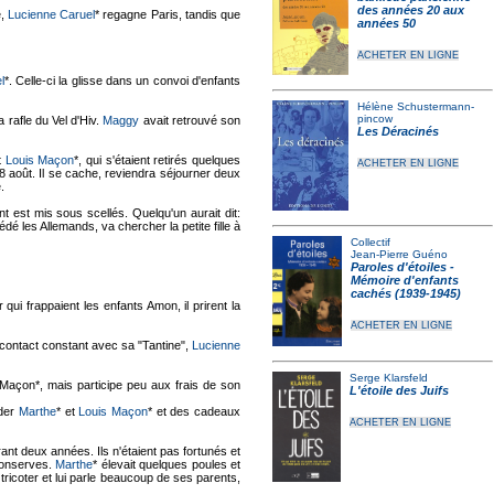
des années 20 aux
e,
Lucienne Caruel
* regagne Paris, tandis que
années 50
ACHETER EN LIGNE
l
*. Celle-ci la glisse dans un convoi d'enfants
Hélène Schustermann-
pincow
a rafle du Vel d'Hiv.
Maggy
avait retrouvé son
Les Déracinés
t
Louis Maçon
*, qui s'étaient retirés quelques
ACHETER EN LIGNE
 8 août. Il se cache, reviendra séjourner deux
.
nt est mis sous scellés. Quelqu'un aurait dit:
é les Allemands, va chercher la petite fille à
Collectif
Jean-Pierre Guéno
Paroles d'étoiles -
Mémoire d'enfants
cachés (1939-1945)
qui frappaient les enfants Amon, il prirent la
ACHETER EN LIGNE
contact constant avec sa "Tantine",
Lucienne
Serge Klarsfeld
 Maçon*, mais participe peu aux frais de son
L'étoile des Juifs
ider
Marthe
* et
Louis Maçon
* et des cadeaux
ACHETER EN LIGNE
urant deux années. Ils n'étaient pas fortunés et
conserves.
Marthe
* élevait quelques poules et
 tricoter et lui parle beaucoup de ses parents,