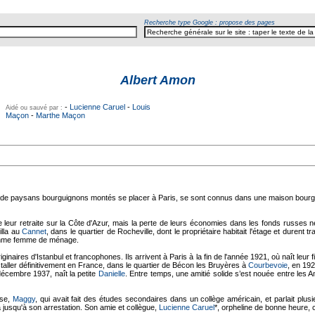
Recherche type Google : propose des pages
Albert Amon
-
Lucienne Caruel
-
Louis
Aidé ou sauvé par :
Maçon
-
Marthe Maçon
 de paysans bourguignons montés se placer à Paris, se sont connus dans une maison bourgeoise
e leur retraite sur la Côte d'Azur, mais la perte de leurs économies dans les fonds russes ne
illa au
Cannet
, dans le quartier de Rocheville, dont le propriétaire habitait l'étage et durent tr
comme femme de ménage.
inaires d'Istanbul et francophones. Ils arrivent à Paris à la fin de l'année 1921, où naît leur f
staller définitivement en France, dans le quartier de Bécon les Bruyères à
Courbevoie
, en 192
 décembre 1937, naît la petite
Danielle
. Entre temps, une amitié solide s’est nouée entre les 
use,
Maggy
, qui avait fait des études secondaires dans un collège américain, et parlait plus
a jusqu'à son arrestation. Son amie et collègue,
Lucienne Caruel
*, orpheline de bonne heure, c