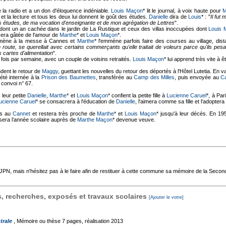
e la radio et a un don d'éloquence indéniable.
Louis Maçon
* lit le journal, à voix haute pour
M
 et la lecture et tous les deux lui donnent le goût des études.
Danielle
dira de
Louis
* : "
Il fut 
s études, de ma vocation d'enseignante et de mon agrégation de Lettres
".
ont un an cachée dans le jardin de La Rustique et ceux des villas inoccupées dont
Louis 
era gâtée de l'amour de
Marthe
* et
Louis Maçon
*.
mmène à la messe à Cannes et
Marthe
* l'emmène parfois faire des courses au village, dist
route, se querellait avec certains commerçants qu'elle traitait de voleurs parce qu'ils pes
s cartes d'alimentation
".
 fois par semaine, avec un couple de voisins retraités.
Louis Maçon
* lui apprend très vite à ê
ndent le retour de
Maggy
, guettant les nouvelles du retour des déportés à l'Hôtel Lutetia. En 
 été internée à la
Prison des Baumettes
, transférée au
Camp des Milles
, puis envoyée au
C
 convoi n° 67.
 leur petite
Danielle
,
Marthe
* et
Louis Maçon
* confient la petite fille à
Lucienne Caruel
*, à Pa
ucienne Caruel
* se consacrera à l'éducation de
Danielle
, l'aimera comme sa fille et l'adoptera 
es au
Cannet
et restera très proche de
Marthe
* et
Louis Maçon
* jusqu'à leur décès. En 19
sera l’année scolaire auprès de
Marthe Maçon
* devenue veuve.
'AJPN, mais n'hésitez pas à le faire afin de restituer à cette commune sa mémoire de la Seco
 recherches, exposés et travaux scolaires
[Ajouter le votre]
trale
, Mémoire ou thèse
7 pages, réalisation 2013