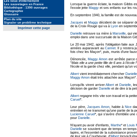
Les lieux d'internement
Lorsque la guerre éclate, la maison Gibbs es
Les sauvetages en France
Bibliothèque : 1390 ouvrages
l’exode jette
Maggy
et ses enfants sur les ro
Cartographie
Glossaire
En septembre 1940, la famille est de nouvea
Plan du site
Jacques
et
Maggy
décident de se séparer 
Signaler un problème technique
de la Croix-Rouge qui va à
Lyon
en septembre 
Imprimer cette page
Danielle
retrouve sa mère à
Marseille
, qui v
emploi dans une succursale de la Maison Gibb
Le 20 mai 1942, après l'obligation faite aux Ju
années auparavant au
Cannet
. Il y restera 
fois chez les Maçon*, puis, munis d'une faus
Dénoncée,
Maggy Amon
est arrêtée parce 
"
Mais elle a une petite fille de 6 ans à l'école !
l'école et la garde chez elle, pendant qu'un vo
Albert
vient immédiatement chercher
Danielle
Maggy Amon
était très attachée aux Maçon*. 
Lorsqu'ils virent arriver
Albert
et
Danielle
, le
décision de garder
Danielle
et de dire à la pe
Albert
regagne très vite son travail et la petit
Caruel
*.
Leur père,
Jacques Amon
, habite à
Nice
dan
entretien et ne transmet qu'une partie de la 
Lucienne Caruel
*, qui s'avère d'emblée une 
pour
Danielle
.
N'ayant pu avoir d'enfants,
Marthe
* et
Louis
Danielle
se souvient que de temps en temps u
lapins, et l'essentiel de la subsistance prove
de leur vie à Courbevoie, d'
Albert
lorsqu'il éta