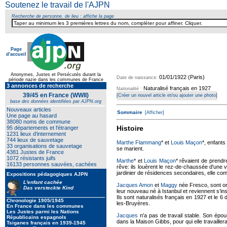
Soutenez le travail de l'AJPN
Recherche de personne, de lieu : affiche la page
Page
d'accueil
Texte pour ecartement lateral
Anonymes, Justes et Persécutés durant la
01/01/1922 (Paris)
Date de naissance:
période nazie dans les communes de France
3 annonces de recherche
Naturalisé français en 1927
Nationalité :
39/45 en France (WWII)
[Créer un nouvel article et/ou ajouter une photo]
base des données identifiées par AJPN.org
Nouveaux articles
Sommaire
[Afficher]
Une page au hasard
38080 noms de commune
Histoire
95 départements et l'étranger
1231 lieux d'internement
744 lieux de sauvetage
Marthe Flammang
* et
Louis Maçon
*, enfants
33 organisations de sauvetage
se marient.
4381 Justes de France
1072 résistants juifs
Marthe
* et
Louis Maçon
* rêvaient de prendr
16133 personnes sauvées, cachées
rêve: ils louèrent le rez-de-chaussée d'une v
jardinier de résidences secondaires, elle 
Expositions pédagogiques AJPN
L'enfant cachée
Jacques Amon
et
Maggy
née Fresco, sont orig
Das versteckte Kind
leur nouveau né à Istanbul et reviennent s’in
Ils sont naturalisés français en 1927 et le 6
Chronologie 1905/1945
les-Bruyères.
En France dans les communes
Les Justes parmi les Nations
Jacques
n'a pas de travail stable. Son épo
Républicains espagnols
dans la Maison Gibbs, pour qui elle travailler
Tsiganes français en 1939-1945