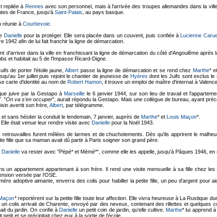
t repliée à
Rennes
avec son personnel, mais à l'arrivée des troupes allemandes dans la vill
utes de France, jusqu’à
Saint-Palais
, au pays basque.
u réunie à
Courbevoie
.
de
Danielle
pour la protéger. Elle sera placée dans un couvent, puis confiée à
Lucienne Carue
1942 afin de lui fait franchir la ligne de démarcation.
ient d'arriver dans la ville en franchissant la ligne de démarcation du côté d'Angoulême après l
s et habitait au 5 de l'Impasse Ricard-Digne.
ifs de porter l'étoile jaune,
Albert
passe la ligne de démarcation et se rend chez
Marthe
* e
jusqu'au 1er juillet puis rejoint le chantier de jeunesse de
Hyères
dont les Juifs sont exclus le
se carte d'identité au nom de
Robert Hamon
, il trouve un emploi de maître d'internat à Valence
que juive par la Gestapo à
Marseille
le 6 janvier 1944, sur son lieu de travail et l'apparteme
". "
On va s'en occuper
", aurait répondu la Gestapo. Mais une collègue de bureau, ayant précéd
isin avertit son frère,
Albert
, par télégramme.
et sans hésiter la conduit le lendemain, 7 janvier, auprès de
Marthe
* et
Louis Maçon
*.
Elle était venue leur rendre visite avec
Danielle
pour la Noël 1943.
s retrouvailles furent mêlées de larmes et de chuchotements. Dès qu'ils apprirent le malheur 
tite fille que sa maman avait dû partir à Paris soigner son grand père.
e
Danielle
va rester avec "Pépé* et Mémé*", comme elle les appelle, jusqu'à Pâques 1946, en 
s un appartement appartenant à son frère. Il rend une visite mensuelle à sa fille chez les
pension versée par l’OSE.
mère adoptive aimante, enverra des colis pour habiller la petite fille, un peu d'argent pour a
 Maçon
* reportèrent sur la petite fille toute leur affection. Elle vivra heureuse à La Rustique d
n colis arrivait de Charente, envoyé par des neveux, contenant des rillettes et quelques 
nait du jardin. On confie à
Danielle
un petit coin de jardin, qu'elle cultive.
Marthe
* lui apprend à
it petit et se précipitait chez eux à la sortie de l'école.