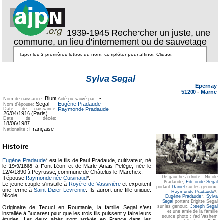
1939-1945 Rechercher un juste, une
commune, un lieu d'internement ou de sauvetage
Texte pour
Texte pour
ecartement
ecartement lateral
Sylva Segal
lateral
Épernay
51200
-
Marne
Blum
-
Nom de naissance:
Aidé ou sauvé par :
Segal
Eugène Pradaude
-
Nom d'épouse:
Date de naissance:
Raymonde Pradaude
26/04/1916 (Paris)
Date de décès:
18/06/1987
Française
Nationalité :
Histoire
Eugène Pradaude
* est le fils de Paul Pradaude, cultivateur, né
le 19/9/1888 à Font-Léon et de Marie Anaïs Pelège, née le
12/4/1890 à Peyrusse, commune de Châtelus-le-Marcheix.
De gauche à droite : Nicole
Il épouse
Raymonde née Cuisinaud
*.
Pradaude,
Edmonde Segal
Le jeune couple s'installe à
Royère-de-Vassivière
et exploitent
portant
Daniel
sur les genoux,
une ferme à
Saint-Dizier-Leyrenne
. Ils auront une fille unique,
Raymonde Pradaude
*,
Nicole.
Eugène Pradaude
*,
Sylva
Segal
portant Brigitte Segal
sur les genoux,
Joseph Segal
Originaire de Tecuci en Roumanie, la famille Segal s’est
et une amie de la famille
installée à Bucarest pour que les trois fils puissent y faire leurs
source photo : Yad Vashem
études. Les deux ainés sont arrivés en France dans les