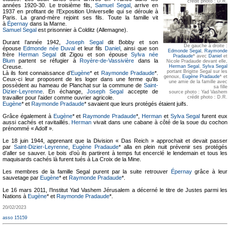
crédit photo : D.R.
années 1920-30. Le troisième fils,
Samuel Segal
, arrive en
1937 en profitant de l’Exposition Universelle qui se déroule à
Paris. La grand-mère rejoint ses fils. Toute la famille vit
à
Épernay
dans la Marne.
Samuel Segal
est prisonnier à Colditz (Allemagne).
Durant l’année 1942,
Joseph Segal
dit Bobby et son
De gauche à droite :
épouse
Edmonde née Duval
et leur fils
Daniel
, ainsi que son
Edmonde Segal
,
Raymonde
frère
Herman Segal
dit Zigou et son épouse
Sylva née
Pradaude
* avec
Daniel
et
Blum
partent se réfugier à
Royère-de-Vassivière
dans la
Nicole Pradaude devant elle,
Creuse.
Herman Segal
,
Sylva Segal
portant Brigitte Segal sur les
Là ils font connaissance d’
Eugène
* et
Raymonde Pradaude
*.
genoux,
Eugène Pradaude
* et
Ceux-ci leur proposent de les loger dans une ferme qu’ils
une amie de la famille avec
possèdent au hameau de Planchat sur la commune de
Saint-
sa fille
Dizier-Leyrenne
. En échange,
Joseph Segal
accepte de
source photo : Yad Vashem
travailler pour l’aider comme ouvrier agricole.
crédit photo : D.R.
Eugène
* et
Raymonde Pradaude
* savaient que leurs protégés étaient juifs.
Grâce également à
Eugène
* et
Raymonde Pradaude
*,
Herman
et
Sylva Segal
furent eux
aussi cachés et ravitaillés.
Herman
vivait dans une cabane à côté de la soue du cochon
prénommé « Adolf ».
Le 18 juin 1944, apprenant que la Division « Das Reich » approchait et devait passer
par
Saint-Dizier-Leyrenne
,
Eugène Pradaude
* alla en plein nuit prévenir ses protégés
d’aller se sauver. Le bois d’où ils partirent à temps fut encerclé le lendemain et tous les
maquisards cachés là furent tués à La Croix de la Mine.
Les membres de la famille Segal purent par la suite retrouver
Épernay
grâce à leur
sauvetage par
Eugène
* et
Raymonde Pradaude
*.
Le 16 mars 2011, l’Institut Yad Vashem Jérusalem a décerné le titre de Justes parmi les
Nations à
Eugène
* et
Raymonde Pradaude
*.
20/02/2023
asso 15159