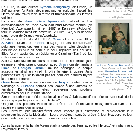
En 1942, ils accueillirent
Symcha Konigsberg
, dit Simon, un
Lucie Hertaux
Juif qui avait fui Paris, devenant ouvrier agricole. Il aidait les
source photo : Coll. Yad
Hertaux* aux travaux de la ferme et travaillait dans les fermes
Vashem
voisines.
crédit photo : D.R.
La sœur de
Simon
,
Grina Ajzensztark
, habitait le 10e
arrondissement de Paris avec son mari Mordka Mendel (dit
Maurice) Ajzensztark, né en 1897 à Karczew (Pologne),
tailleur. Maurice avait été arrêté le 12 juillet 1942, puis déporté
sans retour de Drancy vers Auschwitz.
Pendant la rafle du Vel' d'Hiv',
Grina
et ses deux filles,
Suzanne
, 18 ans, et
Francine
(Frajda), 14 ans, de nationalité
polonaise, furent cachées chez des voisins. Elles décidèrent
ensuite de s’enfuir en zone sud pour rejoindre des cousins.
Elles furent assignées à résidence à Graulhet (Tarn) où les
rafles continuèrent à sévir.
Suite à l’arrestation de leurs proches et de nombreux juifs
étrangers, elles prirent contact avec
Simon
qui demanda à
Lucie
* et
Georges Hertaux
* à
Lucie
* et
Georges Hertaux
* de les héberger. Le couple
Saint-Fraimbault en 1985
accepta et ainsi en vint-il à offrir le gîte à quatre Juifs
avec
Germaine Ajzensztark
cachée chez eux avec ses
pourchassés qui se faisaient passer pour des citadins fuyant
filles
Francine
et
Suzanne
de
les bombardements.
septembre 1943 à juillet 1944
Grina
faisait des travaux de couture,
Frajda
tricotait pour le
source photo : Coll. Francine
voisinage et
Suzanne
donnait des leçons à des enfants de
Taylor
fermiers. En échange, elles recevaient des produits
crédit photo : D.R.
alimentaires pour leur subsistance.
Simon, boucher de métier, participait parfois à l’abattage d’une bête et rapportait de la
viande qu’il partageait avec les Hertaux*.
Un jour des policiers vinrent les arrêter sur dénonciation mais, compatissants, ils
repartirent sans donner suite.
Les Hertaux* leur manifestèrent alors encore plus d’attention et renforcèrent leur
protection jusqu’à la Libération. Leurs protégés, sauvés grâce à leur bravoure et leur
générosité, leur ont voué une reconnaissance infinie.
Après la guerre, la famille Ajzensztark a gardé des liens avec les Hertaux* et notamment
Raymond Hertaux.