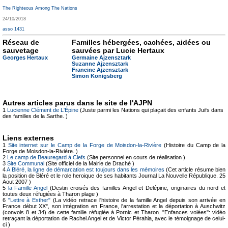
The Righteous Among The Nations
24/10/2018
asso 1431
Réseau de
Familles hébergées, cachées, aidées ou
sauvetage
sauvées par Lucie Hertaux
Georges Hertaux
Germaine Ajzensztark
Suzanne Ajzensztark
Francine Ajzensztark
Simon Konigsberg
Autres articles parus dans le site de l'AJPN
1
Lucienne Clément de L'Épine
(Juste parmi les Nations qui plaçait des enfants Juifs dans
des familles de la Sarthe. )
Liens externes
1
Site internet sur le Camp de la Forge de Moisdon-la-Rivière
(Histoire du Camp de la
Forge de Moisdon-la-Rivière. )
2
Le camp de Beauregard à Clefs
(Site personnel en cours de réalisation )
3
Site Communal
(Site officiel de la Mairie de Draché )
4
A Bléré, la ligne de démarcation est toujours dans les mémoires
(Cet article résume bien
la position de Bléré et le role heroique de ses habitants Journal La Nouvelle République. 25
Aout 2007 )
5
la Famille Angel
(Destin croisés des familles Angel et Delépine, originaires du nord et
toutes deux réfugiées à Tharon plage )
6
"Lettre à Esther"
(La vidéo retrace l'histoire de la famille Angel depuis son arrivée en
France début XX°, son intégration en France, l'arrestation et la déportation à Auschwitz
(convois 8 et 34) de cette famille réfugiée à Pornic et Tharon. "Enfances volées": vidéo
retraçant la déportation de Rachel Angel et de Victor Pérahia, avec le témoignage de celui-
ci )