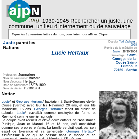
1939-1945 Rechercher un juste, une
commune, un lieu d'internement ou de sauvetage
Juste
parmi les
Dossier
Yad Vashem
:
9928
Nations
Remise de la médaille de
Lucie Hertaux
Juste
:
28/10/2004
Saint-
Sauvetage :
Georges-de-la-
Couée Saint-
Frimbault
72150
-
Sarthe
Journalière
Profession:
Balzard
Nom de naissance:
Hertaux
Nom d'épouse:
18/07/1900
Date de naissance:
13/10/1981
Date de décès:
Notice
Lucie
* et
Georges Hertaux
* habitaient à Saint-Georges-de-la-
Couée (Sarthe) avec leur fils Raymond, 20 ans, et leur fille
Madeleine, 15 ans.
Georges Hertaux
* tenait un atelier de
sabotier,
Lucie
* travaillait comme employée de ferme et
Raymond comme ouvrier agricole.
Le couple avait recueilli et élevé deux enfants de l’Assistance
Publique, Jean et Marcel, 16 et 18 ans, qu’il considérait
comme ses propres enfants. La famille se distinguait par son
esprit de tolérance et sa générosité.
Georges Hertaux
*
s’intéressait à ce qui se passait dans le monde et se
consacrait, après son travail, à l’étude de l’Espéranto.