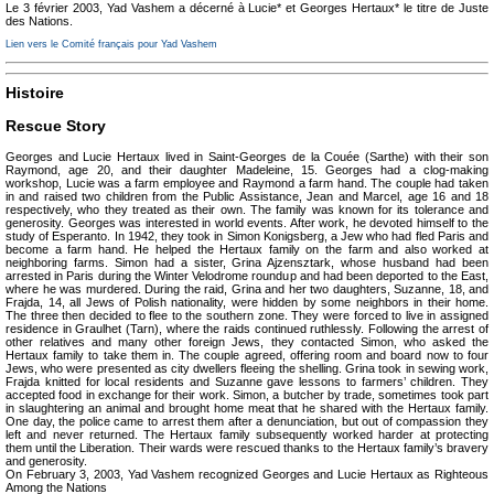
Le 3 février 2003, Yad Vashem a décerné à Lucie* et Georges Hertaux* le titre de Juste
des Nations.
Lien vers le Comité français pour Yad Vashem
Histoire
Rescue Story
Georges and Lucie Hertaux lived in Saint-Georges de la Couée (Sarthe) with their son
Raymond, age 20, and their daughter Madeleine, 15. Georges had a clog-making
workshop, Lucie was a farm employee and Raymond a farm hand. The couple had taken
in and raised two children from the Public Assistance, Jean and Marcel, age 16 and 18
respectively, who they treated as their own. The family was known for its tolerance and
generosity. Georges was interested in world events. After work, he devoted himself to the
study of Esperanto. In 1942, they took in Simon Konigsberg, a Jew who had fled Paris and
become a farm hand. He helped the Hertaux family on the farm and also worked at
neighboring farms. Simon had a sister, Grina Ajzensztark, whose husband had been
arrested in Paris during the Winter Velodrome roundup and had been deported to the East,
where he was murdered. During the raid, Grina and her two daughters, Suzanne, 18, and
Frajda, 14, all Jews of Polish nationality, were hidden by some neighbors in their home.
The three then decided to flee to the southern zone. They were forced to live in assigned
residence in Graulhet (Tarn), where the raids continued ruthlessly. Following the arrest of
other relatives and many other foreign Jews, they contacted Simon, who asked the
Hertaux family to take them in. The couple agreed, offering room and board now to four
Jews, who were presented as city dwellers fleeing the shelling. Grina took in sewing work,
Frajda knitted for local residents and Suzanne gave lessons to farmers’ children. They
accepted food in exchange for their work. Simon, a butcher by trade, sometimes took part
in slaughtering an animal and brought home meat that he shared with the Hertaux family.
One day, the police came to arrest them after a denunciation, but out of compassion they
left and never returned. The Hertaux family subsequently worked harder at protecting
them until the Liberation. Their wards were rescued thanks to the Hertaux family’s bravery
and generosity.
On February 3, 2003, Yad Vashem recognized Georges and Lucie Hertaux as Righteous
Among the Nations