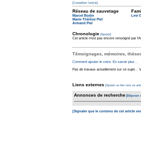
[Compléter l'article]
Réseau de sauvetage
Fami
Marcel Bodin
Levi 
Marie-Thérèse Piel
Armand Piel
Chronologie
[Ajouter]
Cet article n'est pas encore renseigné par l
Témoignages, mémoires, thèses,
Comment ajouter le votre. En savoir plus…
Pas de travaux actuellement sur ce sujet… Vou
Liens externes
[Ajouter un lien vers un arti
Annonces de recherche
[Déposer 
[Signaler que le contenu de cet article v