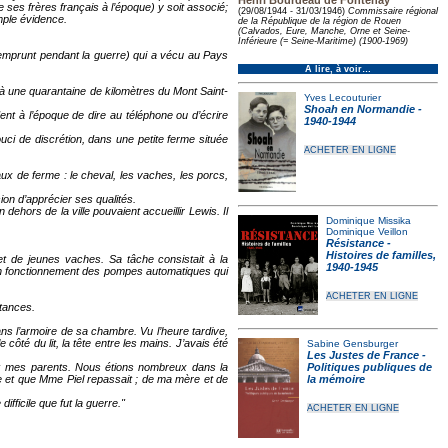
Henri Bourdeau de Fontenay
 ses frères français à l’époque) y soit associé;
(29/08/1944 - 31/03/1946)
Commissaire régional
simple évidence.
de la République de la région de Rouen
(Calvados, Eure, Manche, Orne et Seine-
Inférieure (= Seine-Maritime) (1900-1969)
d'emprunt pendant la guerre) qui a vécu au Pays
À lire, à voir…
 à une quarantaine de kilomètres du Mont Saint-
Yves Lecouturier
Shoah en Normandie -
ent à l’époque de dire au téléphone ou d’écrire
1940-1944
uci de discrétion, dans une petite ferme située
ACHETER EN LIGNE
ux de ferme : le cheval, les vaches, les porcs,
sion d’apprécier ses qualités.
ehors de la ville pouvaient accueillir Lewis. Il
Dominique Missika
Dominique Veillon
Résistance -
Histoires de familles,
 et de jeunes vaches. Sa tâche consistait à la
1940-1945
 bon fonctionnement des pompes automatiques qui
ACHETER EN LIGNE
stances.
ans l’armoire de sa chambre. Vu l’heure tardive,
côté du lit, la tête entre les mains. J’avais été
Sabine Gensburger
Les Justes de France -
ez mes parents. Nous étions nombreux dans la
Politiques publiques de
dre et que Mme Piel repassait ; de ma mère et de
la mémoire
fficile que fut la guerre."
ACHETER EN LIGNE