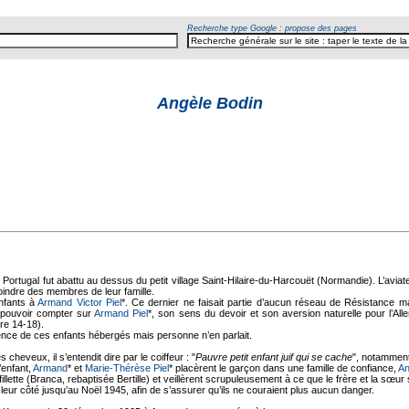
Recherche type Google : propose des pages
Angèle Bodin
 Portugal fut abattu au dessus du petit village Saint-Hilaire-du-Harcouët (Normandie). L’avi
ejoindre des membres de leur famille.
enfants à
Armand Victor Piel
*. Ce dernier ne faisait partie d’aucun réseau de Résistance mai
u pouvoir compter sur
Armand Piel
*, son sens du devoir et son aversion naturelle pour l’Al
re 14-18).
tence de ces enfants hébergés mais personne n’en parlait.
s cheveux, il s’entendit dire par le coiffeur : "
Pauvre petit enfant juif qui se cache
", notamment
l’enfant,
Armand
* et
Marie-Thérèse Piel
* placèrent le garçon dans une famille de confiance,
An
fillette (Branca, rebaptisée Bertille) et veillèrent scrupuleusement à ce que le frère et la sœur
eur côté jusqu’au Noël 1945, afin de s’assurer qu’ils ne couraient plus aucun danger.