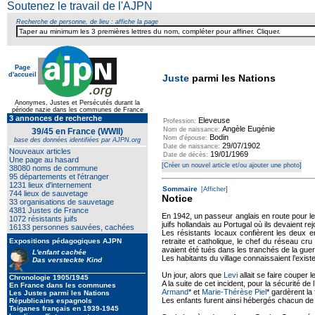
Soutenez le travail de l'AJPN
Recherche de personne, de lieu : affiche la page
Page
d'accueil
Juste
parmi les Nations
Anonymes, Justes et Persécutés durant la
période nazie dans les communes de France
3 annonces de recherche
Eleveuse
Profession:
Angèle Eugénie
Nom de naissance:
39/45 en France (WWII)
Bodin
Nom d'épouse:
base des données identifiées par AJPN.org
29/07/1902
Date de naissance:
Nouveaux articles
19/01/1969
Date de décès:
Une page au hasard
[Créer un nouvel article et/ou ajouter une photo]
38080 noms de commune
95 départements et l'étranger
1231 lieux d'internement
Sommaire
[Afficher]
744 lieux de sauvetage
Notice
33 organisations de sauvetage
4381 Justes de France
En 1942, un passeur anglais en route pour le
1072 résistants juifs
juifs hollandais au Portugal où ils devaient r
16133 personnes sauvées, cachées
Les résistants locaux confièrent les deux 
Expositions pédagogiques AJPN
retraite et catholique, le chef du réseau cr
avaient été tués dans les tranchés de la guer
L'enfant cachée
Les habitants du village connaissaient l’exis
Das versteckte Kind
Un jour, alors que
Levi
allait se faire couper le
Chronologie 1905/1945
A la suite de cet incident, pour la sécurité de 
En France dans les communes
Armand
* et
Marie-Thérèse Piel
* gardèrent la 
Les Justes parmi les Nations
Les enfants furent ainsi hébergés chacun de l
Républicains espagnols
Tsiganes français en 1939-1945