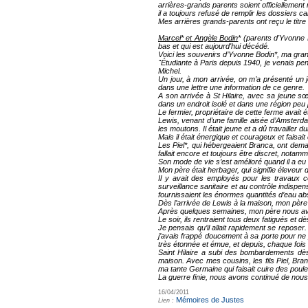
arrières-grands parents soient officiellement
il a toujours refusé de remplir les dossiers car 
Mes arrières grands-parents ont reçu le titre
Marcel* et Angèle Bodin
* (parents d'Yvonne 
bas et qui est aujourd'hui décédé.
Voici les souvenirs d’Yvonne Bodin*, ma gra
"Étudiante à Paris depuis 1940, je venais pe
Michel.
Un jour, à mon arrivée, on m’a présenté un j
dans une lettre une information de ce genre.
A son arrivée à St Hilaire, avec sa jeune sœ
dans un endroit isolé et dans une région peu
Le fermier, propriétaire de cette ferme avait é
Lewis, venant d’une famille aisée d’Amsterda
les moutons. Il était jeune et a dû travailler du
Mais il était énergique et courageux et faisait
Les Piel*, qui hébergeaient Branca, ont deman
fallait encore et toujours être discret, nota
Son mode de vie s’est amélioré quand il a eu la
Mon père était herbager, qui signifie éleveur
Il y avait des employés pour les travaux co
surveillance sanitaire et au contrôle indisp
fournissaient les énormes quantités d’eau a
Dès l’arrivée de Lewis à la maison, mon père
Après quelques semaines, mon père nous avait
Le soir, ils rentraient tous deux fatigués et 
Je pensais qu’il allait rapidement se reposer
j’avais frappé doucement à sa porte pour ne pa
très étonnée et émue, et depuis, chaque fois 
Saint Hilaire a subi des bombardements dè
maison. Avec mes cousins, les fils Piel, Bran
ma tante Germaine qui faisait cuire des poule
La guerre finie, nous avons continué de nous v
16/04/2011
Mémoires de Justes
Lien :