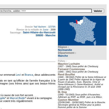
Dossier
Yad Vashem
:
11578A
Remise de la médaille de
Juste
:
2009
Saint-Hilaire-du-Harcouët
Sauvetage :
50600
-
Manche
Région :
Normandie
Département :
Manche
Préfets :
Maurice Luchaire
(1927 - 1940)
Sous-préfet de Cherbourg
Fernand Coutenceau
(1940 - 1941)
Sous-préfet de Cherbourg
René Bouffet
ateur emmenait
Levi
et
Branca
, deux adolescents
(1940 - 08/1942)
Préfet de la Seine-Inférieure et
à partir de 1941 Préfet régional de la région de
s en tant qu’officier de l’armée française à la
Rouen (Calvados, Eure, Manche, Orne et
lemagne (ses frères ainsi que ses beaux-frères
Seine-Inférieure (= Seine-Maritime). Arrêté et
révoqué par la Résistance le 19 août 1944
(1896-1945)
M. Dop
(1940 - 01/1943)
Sous-préfet d'Avranches.
 à cause de son fort accent.
Adhérant au RNP, au MSR, puis à la Milice.
gèle
* et
Marcel Bodin
* vivant à la campagne.
Gaston Mumber
 se voient très régulièrement.
(25/09/1940 - 16/06/1942)
Préfet de la Manche.
Sécretaire général du Rhône pour la police.
Nommé préfet de la Somme