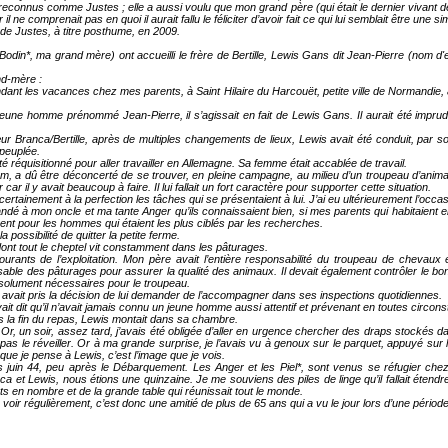
 reconnus comme Justes ; elle a aussi voulu que mon grand père (qui était le dernier vivant de
il ne comprenait pas en quoi il aurait fallu le féliciter d’avoir fait ce qui lui semblait être une 
 de Justes, à titre posthume, en 2009.
Bodin*, ma grand mère) ont accueilli le frère de Bertille, Lewis Gans dit Jean-Pierre (nom 
nd-mère :
ndant les vacances chez mes parents, à Saint Hilaire du Harcouët, petite ville de Normandie,
eune homme prénommé Jean-Pierre, il s’agissait en fait de Lewis Gans. Il aurait été imprud
ur Branca/Bertille, après de multiples changements de lieux, Lewis avait été conduit, par so
 peuplée.
té réquisitionné pour aller travailler en Allemagne. Sa femme était accablée de travail.
m, a dû être déconcerté de se trouver, en pleine campagne, au milieu d’un troupeau d’anima
r car il y avait beaucoup à faire. Il lui fallait un fort caractère pour supporter cette situation.
 certainement à la perfection les tâches qui se présentaient à lui. J’ai eu ultérieurement l’occa
dé à mon oncle et ma tante Anger qu’ils connaissaient bien, si mes parents qui habitaient en d
mment pour les hommes qui étaient les plus ciblés par les recherches.
 possibilité de quitter la petite ferme.
 dont tout le cheptel vit constamment dans les pâturages.
urants de l’exploitation. Mon père avait l’entière responsabilité du troupeau de chevaux
ensable des pâturages pour assurer la qualité des animaux. Il devait également contrôler le
bsolument nécessaires pour le troupeau.
 avait pris la décision de lui demander de l’accompagner dans ses inspections quotidiennes.
 dit qu’il n’avait jamais connu un jeune homme aussi attentif et prévenant en toutes circon
dès la fin du repas, Lewis montait dans sa chambre.
. Or, un soir, assez tard, j’avais été obligée d’aller en urgence chercher des draps stockés d
s le réveiller. Or à ma grande surprise, je l’avais vu à genoux sur le parquet, appuyé sur le 
que je pense à Lewis, c’est l’image que je vois.
s juin 44, peu après le Débarquement. Les Anger et les Piel*, sont venus se réfugier ch
ca et Lewis, nous étions une quinzaine. Je me souviens des piles de linge qu’il fallait éten
ts en nombre et de la grande table qui réunissait tout le monde.
oir régulièrement, c’est donc une amitié de plus de 65 ans qui a vu le jour lors d’une période di