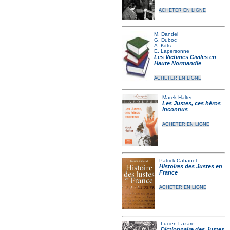
ACHETER EN LIGNE
M. Dandel
G. Duboc
A. Kitts
E. Lapersonne
Les Victimes Civiles en
Haute Normandie
ACHETER EN LIGNE
Marek Halter
Les Justes, ces héros
inconnus
ACHETER EN LIGNE
Patrick Cabanel
Histoires des Justes en
France
ACHETER EN LIGNE
Lucien Lazare
Dictionnaire des Justes