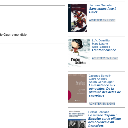
Jacques Semelin
Sans armes face à
Hitler
ACHETER EN LIGNE
nde Guerre mondiale.
Loïc Dauvillier
Marc Lizano
Greg Salsedo
L'enfant cachée
ACHETER EN LIGNE
Jacques Semelin
Claire Andrieu
Sarah Gensburger
La résistance aux
génocides. De la
pluralité des actes de
sauvetage
ACHETER EN LIGNE
Hector Feliciano
Le musée disparu :
Enquête sur le pillage
des oeuvres d'art
françaises