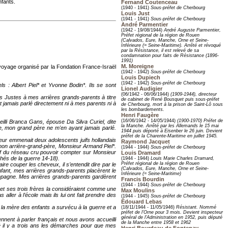
fants.
Fernand Coutenceau
(1940 - 1941)
Sous-préfet de Cherbourg
Louis Just
(1941 - 1941)
Sous-préfet de Cherbourg
André Parmentier
(1942 - 19/08/1944)
André Auguste Parmentier,
Préfet régional de la région de Rouen
(Calvados, Eure, Manche, Orne et Seine-
Inférieure (= Seine-Maritime). Arrêté et révoqué
par la Résistance, il est relevé de sa
condamnation pour faits de Résistance (1896-
1991)
M. Moreigne
n voyage organisé par la Fondation France-Israël
(1942 - 1942)
Sous-préfet de Cherbourg
Louis Dupiech
(1942 - 1942)
Sous-préfet de Cherbourg
s : Albert Piel* et Yvonne Bodin*. Ils se sont
Lionel Audigier
(06/1942 - 06/06/1944)
(1909-1944), directeur
s Justes à mes arrières grands-parents à titre
de cabinet de René Bousquet puis sous-préfet
 jamais parlé directement ni à mes parents ni à
de Cherbourg, mort à la prison de Saint-Lô sous
les bombardements.
Henri Faugère
(16/06/1942 - 14/05/1944)
(1900-1970) Préfet de
lli Branca Gans, épouse Da Silva Curiel, dite
la Manche. Arrêté par les Allemands le 15 mai
re, mon grand père ne m'en ayant jamais parlé.
1944 puis déporté à Eisenber le 26 juin. Devient
préfet de la Charente-Maritime en juillet 1945.
teur emmenait deux adolescents juifs hollandais
Raymond Jacquet
 mon arrière-grand-père, Monsieur Armand Piel*.
(1944 - 1944)
Sous-préfet de Cherbourg
chef du réseau cru pouvoir compter sur Monsieur
Louis Dramard
chés de la guerre 14-18).
(1944 - 1944)
Louis Marie Charles Dramard,
Préfet régional de la région de Rouen
ire couper les cheveux, il s’entendit dire par le
(Calvados, Eure, Manche, Orne et Seine-
enfant, mes arrières grands-parents placèrent le
Inférieure (= Seine-Maritime)
 campagne. Mes arrières grands-parents gardèrent
Francis Bourdin
(1944 - 1944)
Sous-préfet de Cherbourg
e et ses trois frères la considéraient comme une
Max Moulins
ller à l’école mais ils lui ont fait prendre des
(1944 - 1945)
Sous-préfet de Cherbourg
Édouard Lebas
 la mère des enfants a survécu à la guerre et a
(18/11/1944 - 11/05/1946)
Résistant. Nommé
préfet de l’Orne pour 3 mois. Devient inspecteur
général de l'Administration en 1952, puis député
nnent à parler français et nous avons accueilli
de la Manche entre 1958 et 1962
cé il y a trois ans les démarches pour que mes