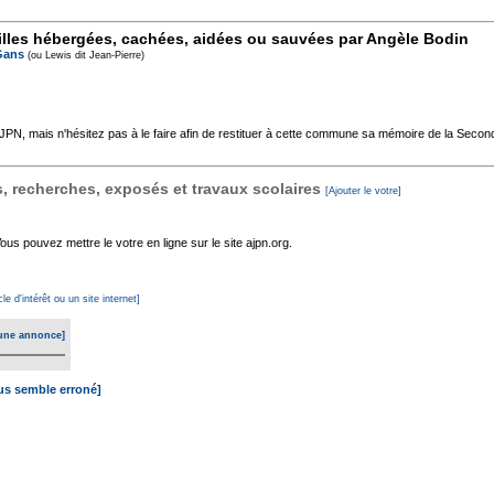
lles hébergées, cachées, aidées ou sauvées par Angèle Bodin
Gans
(ou Lewis dit Jean-Pierre)
'AJPN, mais n'hésitez pas à le faire afin de restituer à cette commune sa mémoire de la Seco
 recherches, exposés et travaux scolaires
[Ajouter le votre]
s pouvez mettre le votre en ligne sur le site ajpn.org.
cle d'intérêt ou un site internet]
une annonce]
ous semble erroné]