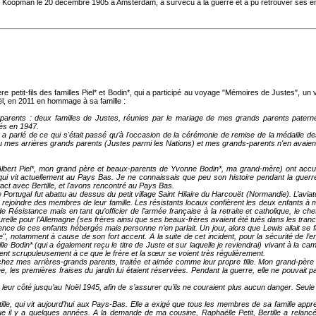
 Koopman le 20 décembre 1905 à Amsterdam, a survécu à la guerre et a pu retrouver ses en
ère petit-fils des familles Piel* et Bodin*, qui a participé au voyage "Mémoires de Justes", u
ël, en 2011 en hommage à sa famille :
-parents : deux familles de Justes, réunies par le mariage de mes grands parents paternel
iés en 1947.
 parlé de ce qui s'était passé qu’à l'occasion de la cérémonie de remise de la médaille de
nu mes arrières grands parents (Justes parmi les Nations) et mes grands-parents n'en avaient
lbert Piel*, mon grand père et beaux-parents de Yvonne Bodin*, ma grand-mère) ont accuei
 qui vit actuellement au Pays Bas. Je ne connaissais que peu son histoire pendant la guer
t avec Bertille, et l'avons rencontré au Pays Bas.
 Portugal fut abattu au dessus du petit village Saint Hilaire du Harcouët (Normandie). L’avia
t rejoindre des membres de leur famille. Les résistants locaux confièrent les deux enfants à
de Résistance mais en tant qu’officier de l’armée française à la retraite et catholique, le 
urelle pour l’Allemagne (ses frères ainsi que ses beaux-frères avaient été tués dans les tran
ence de ces enfants hébergés mais personne n’en parlait. Un jour, alors que Lewis allait se fa
che", notamment à cause de son fort accent. A la suite de cet incident, pour la sécurité de l’
lle Bodin* (qui a également reçu le titre de Juste et sur laquelle je reviendrai) vivant à la
llèrent scrupuleusement à ce que le frère et la sœur se voient très régulièrement.
re chez mes arrières-grands parents, traitée et aimée comme leur propre fille. Mon grand-pèr
les premières fraises du jardin lui étaient réservées. Pendant la guerre, elle ne pouvait pas a
leur côté jusqu’au Noël 1945, afin de s’assurer qu’ils ne couraient plus aucun danger. Seule
e, qui vit aujourd’hui aux Pays-Bas. Elle a exigé que tous les membres de sa famille appre
tique il y a quelques années. A la demande de ma cousine, Raphaëlle Petit, Bertille a relan