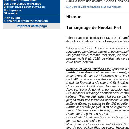
Les lieux d'internement
Seule la mère des enfants, Gesina Gans née
Les sauvetages en France
Bibliothèque : 1390 ouvrages
Lien vers le Comité français pour Yad Vashem
Cartographie
Glossaire
Histoire
Plan du site
Signaler un problème technique
Imprimer cette page
Témoignage de Nicolas Piel
Témoignage de Nicolas Piel (avril 2011), arri
de petits-enfants de Justes Français en Isra
"
Voici les histoires de mes arrières grands
rencontrés pendant la guerre et se sont mar
Ma grand-mère, Yvonne Piel-Bodin, ne nous a
posthume, le 8 juin 2010. Je n'ai jamais con
leurs petits-enfants.
Armand* et Marie-Thérèse Piel*
(parents d'A
Bertille (nom d'emprunt pendant la guerre),
Nous avons été assez régulièrement en contac
En 1942, un passeur anglais en route pour le
(Lewis et Branca) au Portugal où ils devaien
Ce dernier ne faisait partie d’aucun réseau 
Piel*, son sens du devoir et son aversion nat
Les habitants du village connaissaient l’exist
coiffeur: "Pauvre petit enfant juif qui se ca
garçon dans une famille de confiance, la fami
la fillette (Branca-rebaptisée Bertille) et vei
Bertille est restée jusqu’à la fin de la guer
sœur. Elle nous a raconté que, chaque année, 
leçons de français et de piano.
Les enfants furent ainsi hébergés chacun de 
pu retrouver ses enfants.
Nous sommes toujours en contact avec Bertill
une de ses petites filles en séjour linguis