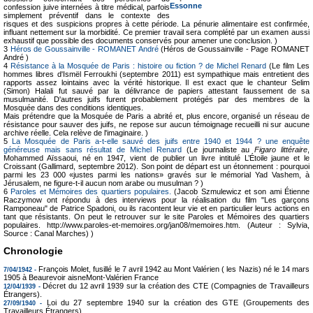
Essonne
confession juive internées à titre médical, parfois
simplement préventif dans le contexte des
risques et des suspicions propres à cette période. La pénurie alimentaire est confirmée,
influant nettement sur la morbidité. Ce premier travail sera complété par un examen aussi
exhaustif que possible des documents conservés pour amener une conclusion. )
3
Héros de Goussainville - ROMANET André
(Héros de Goussainville - Page ROMANET
André )
4
Résistance à la Mosquée de Paris : histoire ou fiction ? de Michel Renard
(Le film Les
hommes libres d'Ismël Ferroukhi (septembre 2011) est sympathique mais entretient des
rapports assez lointains avec la vérité historique. Il est exact que le chanteur Selim
(Simon) Halali fut sauvé par la délivrance de papiers attestant faussement de sa
musulmanité. D'autres juifs furent probablement protégés par des membres de la
Mosquée dans des conditions identiques.
Mais prétendre que la Mosquée de Paris a abrité et, plus encore, organisé un réseau de
résistance pour sauver des juifs, ne repose sur aucun témoignage recueilli ni sur aucune
archive réelle. Cela relève de l'imaginaire. )
5
La Mosquée de Paris a-t-elle sauvé des juifs entre 1940 et 1944 ? une enquête
généreuse mais sans résultat de Michel Renard
(Le journaliste au
Figaro littéraire
,
Mohammed Aïssaoui, né en 1947, vient de publier un livre intitulé L’Étoile jaune et le
Croissant (Gallimard, septembre 2012). Son point de départ est un étonnement : pourquoi
parmi les 23 000 «justes parmi les nations» gravés sur le mémorial Yad Vashem, à
Jérusalem, ne figure-t-il aucun nom arabe ou musulman ? )
6
Paroles et Mémoires des quartiers populaires.
(Jacob Szmulewicz et son ami Étienne
Raczymow ont répondu à des interviews pour la réalisation du film "Les garçons
Ramponeau" de Patrice Spadoni, ou ils racontent leur vie et en particulier leurs actions en
tant que résistants. On peut le retrouver sur le site Paroles et Mémoires des quartiers
populaires. http://www.paroles-et-memoires.org/jan08/memoires.htm. (Auteur : Sylvia,
Source : Canal Marches) )
Chronologie
François Molet, fusillé le 7 avril 1942 au Mont Valérien ( les Nazis) né le 14 mars
7/04/1942 -
1905 à Beaurevoir aisneMont-Valérien France
Décret du 12 avril 1939 sur la création des CTE (Compagnies de Travailleurs
12/04/1939 -
Étrangers).
Loi du 27 septembre 1940 sur la création des GTE (Groupements des
27/09/1940 -
Travailleurs Étrangers).