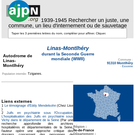
1939-1945 Rechercher un juste, une
commune, un lieu d'internement ou de sauvetage
Linas-Montlhéry
durant la Seconde Guerre
Autodrome de
Texte pour ecartement
mondiale (WWII)
Linas-
lateral
Commune :
91310 Montlhéry
Montlhéry
-
Essonne
Tziganes.
Population internée:
Liens externes
1
Le témoignage d'Eddy Mendelsohn
(Chez Lise
)
2
Juifs en psychiatrie sous l'Occupation.
L'hospitalisation des Juifs en psychiatrie sous
Vichy dans le département de la Seine
(Par une
recherche approfondie des archives
Région :
hospitalières et départementales de la Seine,
Île-de-France
l'auteur opère une approche critique des
Département :
dossiers concernant des personnes de