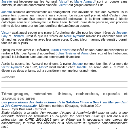
Josette
est hébergée par les Aymard.
Victor
* et
Marie Aymard
* sont un couple sans
enfants, ils ont une quarantaine d’année.
Victor
* est garçon coiffeur à Lille.
Josette
s'adapte admirablement au changement. Elle devient "la fille" des Aymard. Ils la
présentent comme leur nièce à leurs voisins. Le risque qu’il prenait était d’autant plus
grand que l’enfant était encore de nationalité polonaise. Ils la firent admettre à l’école
catholique sous leur patronyme. Le Père Léon Demedt, curé de la paroisse, leur proposa
même de leur procurer un faux certificat de baptême au besoin.
Victor
* avait aussi trouvé une place à l’orphelinat de Lille pour les deux frères de
Josette
,
Guy
et
Richard
. C’est là que les frères de
Marie Aymard
* allaient les chercher tous les
dimanches pour déjeuner avec leur petite sœur. Quant à leur maman, elle venait y dormir
tous les deux jours.
Quelques mois avant la Libération,
Julien Treister
est libéré de son camp de prisonniers et
rentre à Lille. Les Aymard accueillent
Julien Treister
et
Anna
chez eux et les hébergent
jusqu'à la Libération sans aucune contrepartie financière.
Après la guerre, les Aymard continuent à traiter
Josette
comme leur fille. À la mort de
Victor Aymard
* en 1972,
Marie
* vient habiter chez
Josette
, sa seule «fille », et l'aide à
élever ses deux enfants, qui la considèrent comme leur grand-mère.
10/08/2010
Témoignages, mémoires, thèses, recherches, exposés et
travaux scolaires
Les persécutions des Juifs victimes de la Solution Finale à Berck sur Mer pendant
la 2de Guerre mondiale
, Mémoire ou thèse
60 pages, réalisation 2014
Cyril Brossard -
terminal
Auteur :
Étude réalisée à la suite d'un voyage d'études à Auschwitz-Birkenau et suite à une
demande d'élèves de Terminales ES du lycée Jan Lavezzari. Etude qui sert aussi à la
préparation au CNRD 2014-2015 dont le thème est la découverte des camps de
concentration, le retour des déportés et la découverte du système concentrationnaire
nazi.