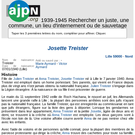
1939-1945 Rechercher un juste, une
commune, un lieu d'internement ou de sauvetage
Texte pour
ecartement
Texte pour
Josette Treister
ecartement lateral
lateral
Lille 59000
-
Nord
Nom de naissance:
-
Aidé ou sauvé par :
Treister
Marie Aymard
-
Victor
Date de naissance:
Aymard
07/01/1940 (Lille)
Histoire
Fille de
Julien Treister
et
Anna Treister
,
Josette Treister
né à Lille le 7 janvier 1940. Anna
Treister est employé dans un home portestant. Ses parents, qui vivent en France depuis
plus de vingt ans n’ont jamais obtenu la nationalité française.
Julien Treister
s'engage dans
la Légion étrangère. À la naissance de sa fille il est prisonnier de guerre.
Le matin du 11 septembre 1942 veille de Roch Hachana, le nouvel an juif, les Allemands
lancent une grande rafle à Lille ; la plupart des personnes arrêtées sont des juifs n'ayant
pas la nationalité française. La famille Treister, qui est enregistrée au commissariat en tant
que juifs étrangers, figure sur la liste des gens à déporter. Lorsque les gendarmes se
présentent dans leur appartement,
Anna Treister
et la petite
Josette
, âgée de deux ans et
demi, se trouvent à la crèche où
Anna Treister
est employée. Les deux garçons sont à
l'école non loin de là. Une voisine affolée courre avertir
Anna
de ne pas rentrer chez elle
avec les enfants.
Avec l'aide de voisins et de personnes qu'elle connait, pour la plupart des membres de la
paroisse protestante qui dirige la crèche,
Anna
trouve des cachettes pour toute sa famille.