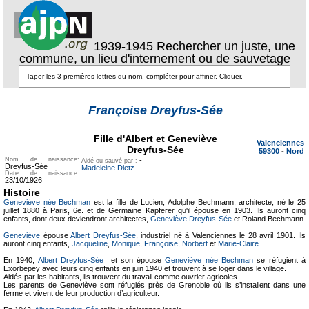
1939-1945 Rechercher un juste, une
commune, un lieu d'internement ou de sauvetage
Texte pour
ecartement
Françoise Dreyfus-Sée
lateral
Texte pour
ecartement lateral
Fille d'Albert et Geneviève
Valenciennes
Dreyfus-Sée
59300
-
Nord
Nom de naissance:
-
Aidé ou sauvé par :
Dreyfus-Sée
Madeleine Dietz
Date de naissance:
23/10/1926
Histoire
Geneviève née Bechman
est la fille de Lucien, Adolphe Bechmann, architecte, né le 25
juillet 1880 à Paris, 6e. et de Germaine Kapferer qu'il épouse en 1903. Ils auront cinq
enfants, dont deux deviendront architectes,
Geneviève Dreyfus-Sée
et Roland Bechmann.
Geneviève
épouse
Albert Dreyfus-Sée
, industriel né à Valenciennes le 28 avril 1901. Ils
auront cinq enfants,
Jacqueline
,
Monique
,
Françoise
,
Norbert
et
Marie-Claire
.
En 1940,
Albert Dreyfus-Sée
et son épouse
Geneviève née Bechman
se réfugient à
Exorbepey avec leurs cinq enfants en juin 1940 et trouvent à se loger dans le village.
Aidés par les habitants, ils trouvent du travail comme ouvrier agricoles.
Les parents de Geneviève sont réfugiés près de Grenoble où ils s’installent dans une
ferme et vivent de leur production d’agriculteur.