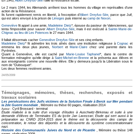
En 1943,
Albert Dreyfus-Sée
rallie la résistance locale.
Le 2 mars 1944, les Allemands arrêtent tous les hommes du village en représailles d'une
action de la Résistance.
Ils furent rapidement remis en liberté, à l'exception d'
Albert Dreyfus-Sée
, parce que Juif,
qui est alors envoyé à la prison de
Limoges
puis interné au
camp de Nexon
.
Geneviève
fit appel à une amie,
Madeleine Dietz
*, épouse du pasteur de Valenciennes, qui
tenta l'impossible pour sauver
Albert Dreyfus-Sée
, mais il est exécuté à
Sainte-Marie-de-
Chignac au lieu dit Les Potences
le 27 mars 1944.
Il fallait désormais cacher
Geneviève Dreyfus-Sée
et ses cinq enfants.
Madeleine Dietz
* fit admettre les trois aînés dans une institution religieuse à
Cognac
et
emmena les deux plus jeunes,
Norbert
et
Marie-Claire
chez une parente dans les
Pyrénées.
Quant à Geneviève, elle est caché par
Marie-Louise Taphanel
*, dans le centre de
formation ménagère qu'elle dirige à
Saint-Michel-en-Brenne
et la présenta aux élèves et
aux enseignants comme une nouvelle élève. Elle y demeura jusqu'à la Libération sous le
nom de "Dubouquet".
Les deux femmes restèrent amies.
24/05/2009
Témoignages, mémoires, thèses, recherches, exposés et
travaux scolaires
Les persécutions des Juifs victimes de la Solution Finale à Berck sur Mer pendant
la 2de Guerre mondiale
, Mémoire ou thèse
60 pages, réalisation 2014
Cyril Brossard -
terminal
Auteur :
Étude réalisée à la suite d'un voyage d'études à Auschwitz-Birkenau et suite à une
demande d'élèves de Terminales ES du lycée Jan Lavezzari. Etude qui sert aussi à la
préparation au CNRD 2014-2015 dont le thème est la découverte des camps de
concentration, le retour des déportés et la découverte du système concentrationnaire
nazi.
Histoire des Communautés Juives du Nord et de Picardie
, Mémoire ou thèse
148
pages, réalisation 2009