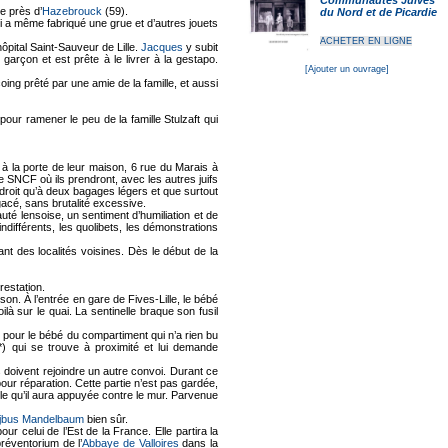
Communautés Juives
e près d’
Hazebrouck
(59).
du Nord et de Picardie
ui a même fabriqué une grue et d’autres jouets
ACHETER EN LIGNE
ôpital Saint-Sauveur de Lille.
Jacques
y subit
u garçon et est prête à le livrer à la gestapo.
[Ajouter un ouvrage]
ing prêté par une amie de la famille, et aussi
pour ramener le peu de la famille Stulzaft qui
 à la porte de leur maison, 6 rue du Marais à
 SNCF où ils prendront, avec les autres juifs
 droit qu’à deux bagages légers et que surtout
 agacé, sans brutalité excessive.
té lensoise, un sentiment d’humiliation et de
ndifférents, les quolibets, les démonstrations
ant des localités voisines. Dès le début de la
restation.
on. À l’entrée en gare de Fives-Lille, le bébé
à sur le quai. La sentinelle braque son fusil
au pour le bébé du compartiment qui n’a rien bu
*) qui se trouve à proximité et lui demande
ifs doivent rejoindre un autre convoi. Durant ce
pour réparation. Cette partie n’est pas gardée,
lle qu’il aura appuyée contre le mur. Parvenue
jbus Mandelbaum
bien sûr.
r celui de l’Est de la France. Elle partira la
réventorium de l’
Abbaye de Valloires
dans la