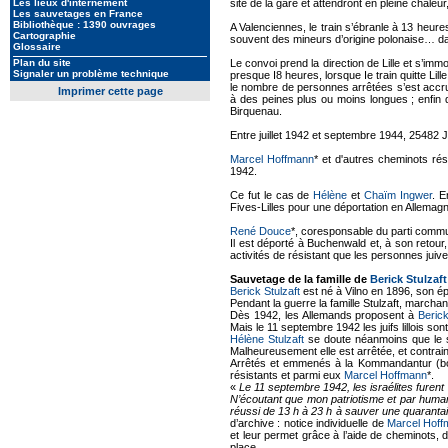
Les lieux d'internement
site de la gare et attendront en pleine chaleur,
Les sauvetages en France
Bibliothèque : 1390 ouvrages
A Valenciennes, le train s’ébranle à 13 heure
Cartographie
souvent des mineurs d’origine polonaise… dans
Glossaire
Plan du site
Le convoi prend la direction de Lille et s’i
Signaler un problème technique
presque I8 heures, lorsque Ie train quitte Lil
le nombre de personnes arrêtées s’est accr
Imprimer cette page
à des peines plus ou moins longues ; enfin 
Birquenau.
Entre juillet 1942 et septembre 1944, 25482 J
Marcel Hoffmann
* et d'autres cheminots r
1942.
Ce fut le cas de
Hélène
et
Chaïm Ingwer
. E
Fives-Lilles pour une déportation en Allemag
René Douce
*, coresponsable du parti commun
Il est déporté à Buchenwald et, à son retou
activités de résistant que les personnes juiv
Sauvetage de la famille de
Berick Stulzaft
Berick Stulzaft
est né à Vilno en 1896, son 
Pendant la guerre la famille Stulzaft, marchands
Dès 1942, les Allemands proposent à
Berick
Mais le 11 septembre 1942 les juifs lillois son
Hélène Stulzaft
se doute néanmoins que le so
Malheureusement elle est arrêtée, et contraint
Arrêtés et emmenés à la Kommandantur (boul
résistants et parmi eux
Marcel Hoffmann
*.
«
Le 11 septembre 1942, les israélites furen
N’écoutant que mon patriotisme et par humani
réussi de 13 h à 23 h à sauver une quarantai
d’archive : notice individuelle de
Marcel Hof
et leur permet grâce à l’aide de cheminots, d
place.