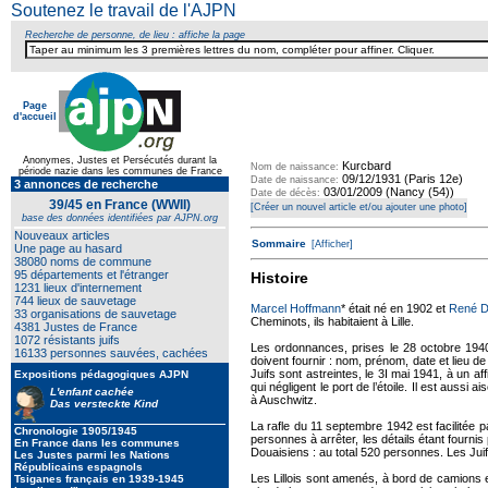
Soutenez le travail de l'AJPN
Recherche de personne, de lieu : affiche la page
Page
d'accueil
Texte pour ecartement lateral
Anonymes, Justes et Persécutés durant la
Kurcbard
Nom de naissance:
période nazie dans les communes de France
09/12/1931 (Paris 12e)
Date de naissance:
3 annonces de recherche
03/01/2009 (Nancy (54))
Date de décès:
39/45 en France (WWII)
[Créer un nouvel article et/ou ajouter une photo]
base des données identifiées par AJPN.org
Nouveaux articles
Sommaire
[Afficher]
Une page au hasard
38080 noms de commune
95 départements et l'étranger
Histoire
1231 lieux d'internement
744 lieux de sauvetage
Marcel Hoffmann
* était né en 1902 et
René 
33 organisations de sauvetage
Cheminots, ils habitaient à Lille.
4381 Justes de France
1072 résistants juifs
Les ordonnances, prises le 28 octobre 1940 p
16133 personnes sauvées, cachées
doivent fournir : nom, prénom, date et lieu d
Juifs sont astreintes, le 3I mai 1941, à un aff
Expositions pédagogiques AJPN
qui négligent le port de l’étoile. Il est auss
L'enfant cachée
à Auschwitz.
Das versteckte Kind
La rafle du 11 septembre 1942 est facilitée 
Chronologie 1905/1945
personnes à arrêter, les détails étant fournis
En France dans les communes
Douaisiens : au total 520 personnes. Les Jui
Les Justes parmi les Nations
Républicains espagnols
Les Lillois sont amenés, à bord de camions et
Tsiganes français en 1939-1945