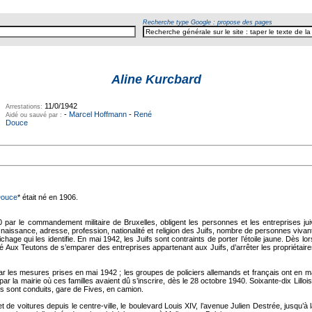
Recherche type Google : propose des pages
Aline Kurcbard
11/0/1942
Arrestations:
-
Marcel Hoffmann
-
René
Aidé ou sauvé par :
Douce
Douce
* était né en 1906.
ar le commandement militaire de Bruxelles, obligent les personnes et les entreprises juives 
e naissance, adresse, profession, nationalité et religion des Juifs, nombre de personnes viva
ichage qui les identifie. En mai 1942, les Juifs sont contraints de porter l’étoile jaune. Dès lor
i aisé Aux Teutons de s’emparer des entreprises appartenant aux Juifs, d’arrêter les propriétaire
par les mesures prises en mai 1942 ; les groupes de policiers allemands et français ont en m
 par la mairie où ces familles avaient dû s’inscrire, dès le 28 octobre 1940. Soixante-dix Lilloi
fs sont conduits, gare de Fives, en camion.
 de voitures depuis le centre-ville, le boulevard Louis XIV, l’avenue Julien Destrée, jusqu’à l