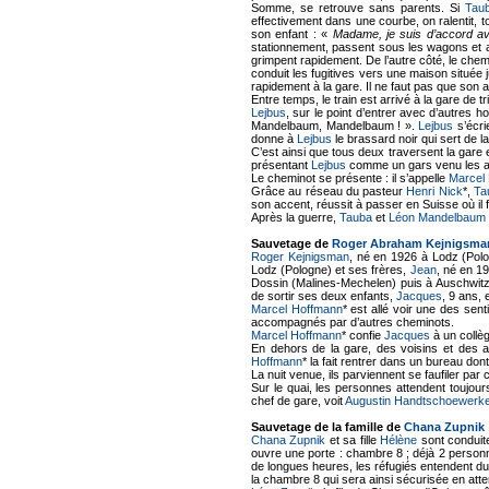
Somme, se retrouve sans parents. Si
Tau
effectivement dans une courbe, on ralentit, 
son enfant : «
Madame, je suis d’accord av
stationnement, passent sous les wagons et atte
grimpent rapidement. De l’autre côté, le chemi
conduit les fugitives vers une maison située 
rapidement à la gare. Il ne faut pas que son 
Entre temps, le train est arrivé à la gare de 
Lejbus
, sur le point d’entrer avec d’autres h
Mandelbaum, Mandelbaum ! ».
Lejbus
s’écri
donne à
Lejbus
le brassard noir qui sert de 
C’est ainsi que tous deux traversent la gare 
présentant
Lejbus
comme un gars venu les aid
Le cheminot se présente : il s’appelle
Marcel
Grâce au réseau du pasteur
Henri Nick
*,
Ta
son accent, réussit à passer en Suisse où il 
Après la guerre,
Tauba
et
Léon Mandelbaum
Sauvetage de
Roger Abraham Kejnigsma
Roger Kejnigsman
, né en 1926 à Lodz (Polog
Lodz (Pologne) et ses frères,
Jean
, né en 19
Dossin (Malines-Mechelen) puis à Auschwitz 
de sortir ses deux enfants,
Jacques
, 9 ans, 
Marcel Hoffmann
* est allé voir une des senti
accompagnés par d’autres cheminots.
Marcel Hoffmann
* confie
Jacques
à un collèg
En dehors de la gare, des voisins et de
Hoffmann
* la fait rentrer dans un bureau don
La nuit venue, ils parviennent se faufiler par c
Sur le quai, les personnes attendent toujou
chef de gare, voit
Augustin Handtschoewerke
Sauvetage de la famille de
Chana Zupnik
Chana Zupnik
et sa fille
Hélène
sont conduit
ouvre une porte : chambre 8 ; déjà 2 personn
de longues heures, les réfugiés entendent du 
la chambre 8 qui sera ainsi sécurisée en att