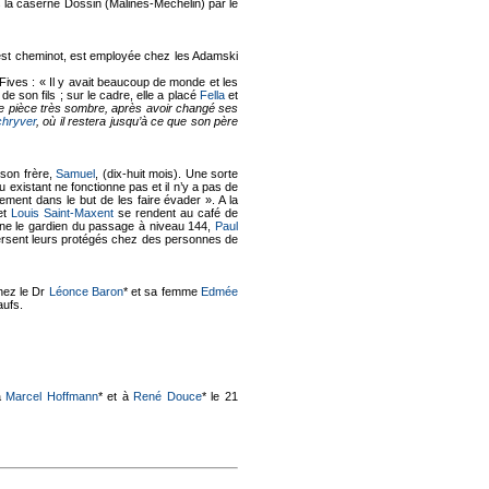
s la caserne Dossin (Malines-Mechelin) par le
 est cheminot, est employée chez les Adamski
 Fives : « Il y avait beaucoup de monde et les
de son fils ; sur le cadre, elle a placé
Fella
et
e pièce très sombre, après avoir changé ses
hryver
, où il restera jusqu’à ce que son père
 son frère,
Samuel
, (dix-huit mois). Une sorte
u existant ne fonctionne pas et il n’y a pas de
ment dans le but de les faire évader ». A la
et
Louis Saint-Maxent
se rendent au café de
ègne le gardien du passage à niveau 144,
Paul
ersent leurs protégés chez des personnes de
ez le Dr
Léonce Baron
* et sa femme
Edmée
aufs.
à
Marcel Hoffmann
* et à
René Douce
* le 21