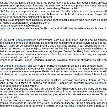
par une nouvelle famille de cheminots, les Devos et envoyés chez des cousins dans un villag
 en plein air et apprend aussi à donner des soins aux lapins et aux poules. Monsieur Devos l
promenait mais très rarement car il était préférable qu’il reste caché.
 1942
Jacques
et ses protecteurs sont ensevelis sous les décombres et sont transportés à l’h
lui rend visite, il comprend très vite que l’infirmière en chef a des soupçons sur l’origine d
la vie en le sortant immédiatement de l’hôpital.
et ses fils se réfugient dans plusieurs caches dont un petit logement près de la gare de Tourco
, jusqu’à la Libération en septembre 1944.
 même pu suivre une année d’école.
Hoffmann
* a sauvé la vie de cette famille. Il est même allé jusqu’en Allemagne après-guerre 
m
na,
Tauba
et
Léon Mandelbaum
sont réveillés, vers 5 h 30 du matin, par des coups frappés
me allemand armés leur enjoignent de se préparer rapidement et de les suivre jusqu’à la gare
l’Est. À
Tauba
qui demande s’il faut prendre des vêtements chauds, il est répondu qu’ils n’ont
ombrant et précieux, argent et bijoux. Il est clair qu’il faut faire très vite, le ton est impérieux,
ied, escortés par la « maréchaussée » et rejoints par d’autres familles juives de la communau
 des maisons voisines soulevés pour voir et vite relâchés pour ne pas être vus, les regards i
et aucune manifestation de sympathie.
sonnes de la ville : jeunes, vieillards, malades, invalides, bébés qui attendent les juifs ven
pour
Lejbus Mandelbaum
puis à Anvers et Paris, ils n’ignorent rien de ce que sont les nazis.
in au complet, en début d’après-midi, on ne leur a rien donné à boire ni à manger depuis leur ar
s un compartiment avec une petite fille de neuf ans et ses parents, un couple et leur nourriss
 à chercher un moyen de fuir et décide de descendre trouver quelque chose à boire. La voil
in.
e qu’elle veut aller au buffet de la gare pour satisfaire une envie pressante et trouver de l’e
pond qu’elle peut faire ses besoins sur le quai. Il appelle un cheminot (
Marcel Hoffmann
re et de la ramener à son wagon.
ouleversé. Il lui explique que leur train va bientôt être dirigé vers la gare de triage où les ju
 une courbe et longer le mur d’enceinte dont il sera séparé par un autre train en stationnement 
porte donnant à contre-voie, sauter en marche, passer sous le train arrêté et emprunter l’éche
e où il l’attendra.
et explique aux autres passagers ce projet d’évasion. Tous essaient de la dissuader, sauf
Le
ratégie.
Tauba
parle le français avec juste un soupçon d’accent, qui peut aisément passer pou
eut-être à survivre à cette guerre et à récupérer leur fils
Daniel
, 2 ans et demi, caché au p