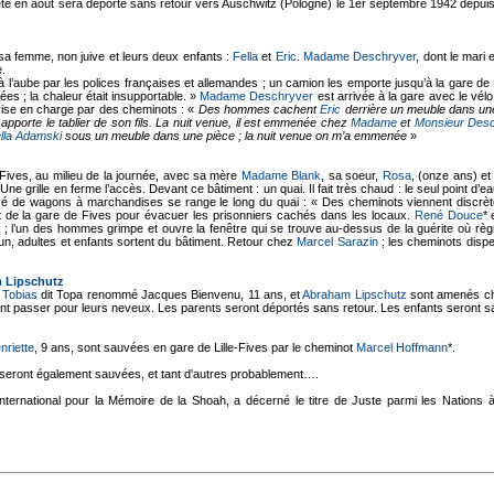
rrêté en août sera déporté sans retour vers Auschwitz (Pologne) le 1er septembre 1942 depui
a femme, non juive et leurs deux enfants :
Fella
et
Eric
.
Madame Deschryver
, dont le mari
e.
à l’aube par les polices françaises et allemandes ; un camion les emporte jusqu’à la gare de
rées ; la chaleur était insupportable. »
Madame Deschryver
est arrivée à la gare avec le vélo 
 prise en charge par des cheminots : «
Des hommes cachent
Eric
derrière un meuble dans un
apporte le tablier de son fils. La nuit venue, il est emmenée chez
Madame
et
Monsieur Desc
lla Adamski
sous un meuble dans une pièce ; la nuit venue on m’a emmenée
»
 Fives, au milieu de la journée, avec sa mère
Madame Blank
, sa soeur,
Rosa
, (onze ans) et
 grille en ferme l’accès. Devant ce bâtiment : un quai. Il fait très chaud : le seul point d’ea
osé de wagons à marchandises se range le long du quai : « Des cheminots viennent discrète
nt de la gare de Fives pour évacuer les prisonniers cachés dans les locaux.
René Douce
* 
e ; l’un des hommes grimpe et ouvre la fenêtre qui se trouve au-dessus de la guérite où r
 un, adultes et enfants sortent du bâtiment. Retour chez
Marcel Sarazin
; les cheminots disp
 Lipschutz
 Tobias
dit Topa renommé Jacques Bienvenu, 11 ans, et
Abraham Lipschutz
sont amenés ch
es font passer pour leurs neveux. Les parents seront déportés sans retour. Les enfants seront s
nriette
, 9 ans, sont sauvées en gare de Lille-Fives par le cheminot
Marcel Hoffmann
*.
 seront également sauvées, et tant d'autres probablement….
International pour la Mémoire de la Shoah, a décerné le titre de Juste parmi les Nations 