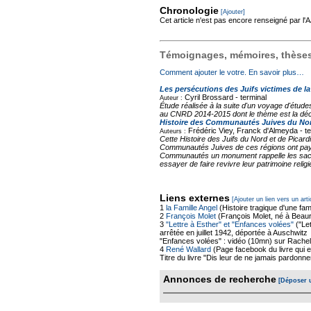
Chronologie
[Ajouter]
Cet article n'est pas encore renseigné par l
Témoignages, mémoires, thèses,
Comment ajouter le votre. En savoir plus…
Les persécutions des Juifs victimes de l
Cyril Brossard -
terminal
Auteur :
Étude réalisée à la suite d'un voyage d'étud
au CNRD 2014-2015 dont le thème est la déco
Histoire des Communautés Juives du Nord
Frédéric Viey, Franck d'Almeyda -
t
Auteurs :
Cette Histoire des Juifs du Nord et de Picard
Communautés Juives de ces régions ont payé u
Communautés un monument rappelle les sacrif
essayer de faire revivre leur patrimoine religie
Liens externes
[Ajouter un lien vers un arti
1
la Famille Angel
(Histoire tragique d'une fami
2
François Molet
(François Molet, né à Beaure
3
"Lettre à Esther" et "Enfances volées"
("Let
arrêtée en juillet 1942, déportée à Auschwitz
"Enfances volées" : vidéo (10mn) sur Rachel A
4
René Wallard
(Page facebook du livre qui es
Titre du livre "Dis leur de ne jamais pardonner
Annonces de recherche
[Déposer 