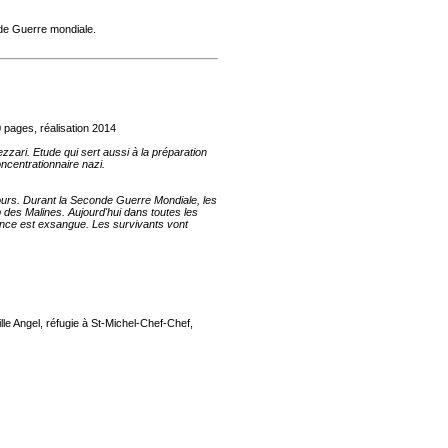
nde Guerre mondiale.
 pages, réalisation 2014
zari. Etude qui sert aussi à la préparation
centrationnaire nazi.
jours. Durant la Seconde Guerre Mondiale, les
 des Malines. Aujourd'hui dans toutes les
ance est exsangue. Les survivants vont
ille Angel, réfugie à St-Michel-Chef-Chef,