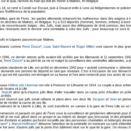
 sur le quai, l’arrivée du train qui doit les mener à Malines, en Belgique.
s 18, se rend à Condé-sur-Escaut, puis à Douai et enfin à Lens où feldgendarmes et policiers
 l’indifférence de la population.
mmobilise, gare de Fives ; les gardes allemands entassent les malheureux dans des wagons à
le en direction de Malines, en Belgique. Il y a 513 déportés (hommes, femmes, enfants) à bord ;
u de ressortissants belges : des Juifs, mais aussi des délinquants de droit commun, des
des résistants dont le devenir sera semblable à celui des Juifs ; pour beaucoup ce sera le
uifs et tziganes passeront par Malines.
ésistants comme
René Douce
*,
Louis Saint-Maxent
et
Roger Millien
vont sauver le plus gra
n 1946, ce dernier atteste qu’ils avaient été arrêtés par les Allemands le 11 septembre 19
ne,
René Douce
* a au péril de sa vie et malgré la surveillance des sentinelles allemandes, a p
iste clandestin de Lille, est arrêté en décembre 1942 pour « activité communiste », détention 
r, demande une pension de déporté en tant que résistant. C’est à l’occasion de ses démarche
es qui ont été sauvées ont témoigné en sa faveur et l’ont ainsi remercié pour ses actes de co
épouse
Hélène née Liberman
est née à Ponevez en Lithuanie en 1914. Le couple a deux enfan
 forains vit à Lille.
 Stulzaft
ainsi qu’à d’autres juifs lillois d’aller travailler dans un camp près d’Avallon en pr
t arrêtés.
rt réservé aux juifs serait néfaste et place alors ses deux fils
Jacques
et
Jean
en pensi
e de révéler la cache de ses fils.
evard de la Liberté à Lille), ils sont transférés en camion à la gare de Fives-Lille où s
t ramassés et parqués en gare de Fives sous la surveillance de gendarmes allemands pour êt
té je me suis glissé dans ce groupe et au mépris du danger que j’encourais et des péripéti
ne d’enfants et adultes qui furent recueillis par des personnes charitables et hébergés dura
fmann
* ).
Marcel Hoffmann
* détourne l’attention de la sentinelle en montrant sa carte d’identi
e fuir avec d’autres juifs par la porte d’un bâtiment situé sur le quai de la gare. Un réseau