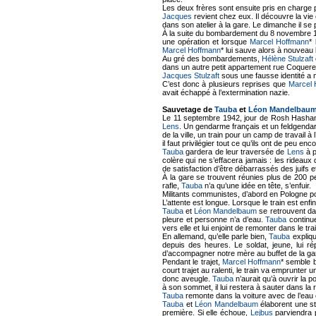
Les deux frères sont ensuite pris en charge 
Jacques
revient chez eux. Il découvre la vie
dans son atelier à la gare. Le dimanche il se 
À la suite du bombardement du 8 novembre
une opération et lorsque
Marcel Hoffmann
* 
Marcel Hoffmann
* lui sauve alors à nouveau 
Au gré des bombardements,
Hélène Stulzaft
dans un autre petit appartement rue Coquerez
Jacques Stulzaft
sous une fausse identité a
C’est donc à plusieurs reprises que
Marcel 
avait échappé à l’extermination nazie.
Sauvetage de
Tauba
et
Léon Mandelbau
Le 11 septembre 1942, jour de Rosh Hasha
Lens
. Un gendarme français et un feldgendar
de la ville, un train pour un camp de travail à 
il faut privilégier tout ce qu’ils ont de peu enc
Tauba
gardera de leur traversée de
Lens
à p
colère qui ne s’effacera jamais : les rideaux
de satisfaction d’être débarrassés des juifs 
À la gare se trouvent réunies plus de 200 per
rafle,
Tauba
n’a qu’une idée en tête, s’enfuir.
Militants communistes, d’abord en Pologne 
L’attente est longue. Lorsque le train est enf
Tauba
et
Léon Mandelbaum
se retrouvent dan
pleure et personne n’a d’eau.
Tauba
continue
vers elle et lui enjoint de remonter dans le tra
En allemand, qu’elle parle bien,
Tauba
expliqu
depuis des heures. Le soldat, jeune, lui ré
d’accompagner notre mère au buffet de la ga
Pendant le trajet,
Marcel Hoffmann
* semble b
court trajet au ralenti, le train va emprunter
donc aveugle.
Tauba
n’aurait qu’à ouvrir la 
à son sommet, il lui restera à sauter dans la ru
Tauba
remonte dans la voiture avec de l’eau 
Tauba
et
Léon Mandelbaum
élaborent une st
première. Si elle échoue,
Lejbus
parviendra p