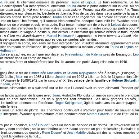
ba
réussit, le cheminot essaiera de prévenir
Tauba
et
Lejbus
. Le train redémarre. Le bé
tout correspond à la description du cheminot.
Tauba
ouvre la porte donnant sur la voie. Au der
ec vous mais je n’ai pas le courage de vous suivre. Prenez ma fille avec vous !
». Toute
ignent le mur d’enceinte. L’échelle est bien là. Pas de gardes dans cette partie de la gare, le
not les attend. Il récupère l’enfant,
Tauba
saute et se reçoit mal. Sa cheville est foulée, très
juste en face. Une femme, qu’il semble bien connaître, accepte d’accueillir les évadées pour l
absence se prolonge et soit remarquée. Il va tenter maintenant de prévenir
Lejbus
du succès d
triage où doit s’effectuer le transfert « des passagers » dans un autre convoi qui partira pour 
ommes dans un wagon à bestiaux, voit arriver un cheminot qui semble vérifier le train, tapant 
e : «
C’est moi Mandelbaum
».
Marcel Hoffmann
* s’approche : «
Votre femme a réussi, elle e
laisser-passer aux intérimaires auprès des sentinelles allemandes.
et rejoignent la sortie, non sans se faire interpeller par un soldat allemand, apparemment ras
er en raison de l’affluence. Ils gagnent rapidement la maison voisine où
Tauba
et
Lejbus
se 
 Hoffmann
*.
uba
sera cachée, en tant que monitrice, au
Préventorium de Palente
près de Besançon.
Léo
fut interné dans un camp de travail.
se retrouvèrent et récupérèrent leur fils. Ils auront une petite Jacqueline née en 1946.
n
ne) était le fils de
Esther née Maslanka
et
Szlama Kejnigsman
nés à Kalusyn (Pologne). 
32 à Lille ,
Max
, né en 1935 à Lille et
Joseph
né en 1942 à Lille , arrêtés le 11 septembre 1942
(Pologne) le 15/09/1942 par le convoi n° X.
Sauvetage de la famille de
Hélène Stulzaft
et
Jean
, 2 ans.
nelles allemandes et a plaisanté sur le fait que lui aussi avait un nom allemand. Pendant qu'il 
ue tandis qu'il sort de la gare avec
Jean
. Rodolphe Klonoski, un ami de son père le prend par
s amis se sont rassemblés. Les deux garçons sont emmenés. Ses deux garçons sauvés,
t les fenêtres donnent sur l’extérieur.
Roger Kejnigsman
, âgé de seize ans les accompagne.
ette fenêtre.
rs sous un soleil de plomb ; les cheminots continuent à s’activer pour tenter de sauver au
r
, interprète, évacuer quatre enfants et les conduire chez
Marcel Sarazin
, rue de I’Est, où ils
es par le cheminot,
René Douce
*, vers un local de service et de dortoir ; ils traversent un 
es y sont cachées ; seule une fenêtre assez haute apporte un peu de lumière ; la chaleur es
bruit provenant du couloir :
René Douce
* et
Jean Mabille
déplacent des armoires remplies de
endant la tombée de la nuit…