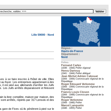
Texte pour ecartement lateral
Lille 59000
-
Nord
Région :
Hauts-de-France
Département :
Nord
Préfets :
Fernand Carles
(1936 - 1944)
Préfet régional
Henry Darrouy
(1941 - 1944)
Préfet délégué
Jean Michel Adrien Cabouat
à se faire inscrire à l’hôtel de ville. Elles
(1944 - 1944)
Commissaire régional de la
République
nt au foyer. Les entreprises appartenant à des
Roger Édouard Verlomme
s, il est aisé aux allemands d’arrêter les Juifs
(1944 - 1944)
Commissaire régional de la
s. Les Juifs arrêtés disparaissent et finissent
République
Francis Louis Closon
(1944 - 1948)
Commissaire régional de la
ain Ia liste complète, maison par maison, des
République
s sont arrêtés, rejoints par 317 Lensois et des
Roger Verlomme
(1944 - 1946)
Préfet
Marcel Lanquetin
(1946 - 1955)
Préfet
a gare de Fives où ils pénètrent à pied sur le