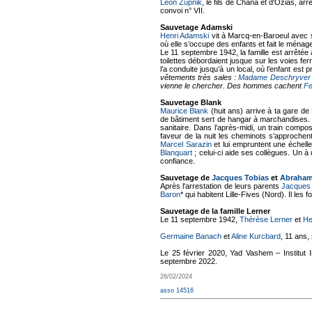
Léon Zupnik
, le fils de Chana et d'Ozias, a
convoi n° VII.
Sauvetage Adamski
Henri Adamski
vit à Marcq-en-Baroeul avec s
où elle s’occupe des enfants et fait le ménag
Le 11 septembre 1942, la famille est arrêtée 
toilettes débordaient jusque sur les voies fer
l’a conduite jusqu’à un local, où l’enfant est
vêtements très sales :
Madame Deschryver
vienne le chercher. Des hommes cachent
Fe
Sauvetage Blank
Maurice Blank
(huit ans) arrive à ta gare de
de bâtiment sert de hangar à marchandises. Une
sanitaire. Dans l’après-midi, un train comp
faveur de la nuit les cheminots s’approche
Marcel Sarazin
et lui empruntent une échell
Blanquart
; celui-ci aide ses collègues. Un à
confiance.
Sauvetage de
Jacques Tobias
et
Abraham
Après l'arrestation de leurs parents
Jacques
Baron
* qui habitent Lille-Fives (Nord). Il l
Sauvetage de la famille Lerner
Le 11 septembre 1942,
Thérèse Lerner
et
He
Germaine Banach
et
Aline Kurcbard
, 11 ans,
Le 25 février 2020, Yad Vashem – Institut 
septembre 2022.
26/02/2024
asso 14516