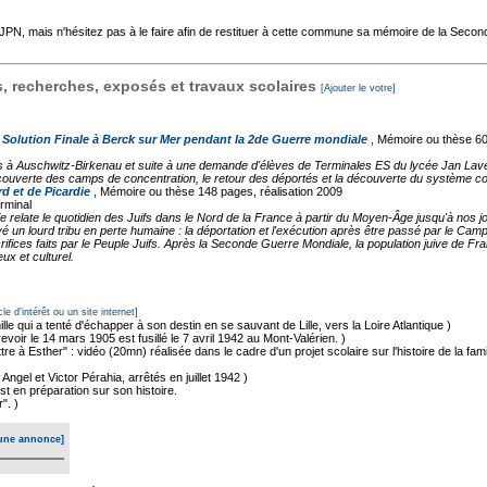
'AJPN, mais n'hésitez pas à le faire afin de restituer à cette commune sa mémoire de la Seco
 recherches, exposés et travaux scolaires
[Ajouter le votre]
a Solution Finale à Berck sur Mer pendant la 2de Guerre mondiale
, Mémoire ou thèse
60
es à Auschwitz-Birkenau et suite à une demande d'élèves de Terminales ES du lycée Jan Lavez
uverte des camps de concentration, le retour des déportés et la découverte du système con
 et de Picardie
, Mémoire ou thèse
148 pages, réalisation 2009
erminal
ie relate le quotidien des Juifs dans le Nord de la France à partir du Moyen-Âge jusqu'à nos 
n lourd tribu en perte humaine : la déportation et l'exécution après être passé par le Camp
ices faits par le Peuple Juifs. Après la Seconde Guerre Mondiale, la population juive de Fr
ux et culturel.
cle d'intérêt ou un site internet]
lle qui a tenté d'échapper à son destin en se sauvant de Lille, vers la Loire Atlantique )
voir le 14 mars 1905 est fusillé le 7 avril 1942 au Mont-Valérien. )
tre à Esther" : vidéo (20mn) réalisée dans le cadre d'un projet scolaire sur l'histoire de la fam
ngel et Victor Pérahia, arrêtés en juillet 1942 )
t en préparation sur son histoire.
". )
une annonce]