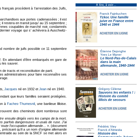
À lire, à voir…
 français procèdent à I’arrestation des Juifs,
Franck Fajnkuchen
Yzkor. Une famille
 marchandises aux portes cadenassées ; il est
juive en France entre
 il restera en transit jusqu’ au 15 septembre ;
1940 et 1944
 hommes coupables de marché noir, condamnés
 dernier voyage qui s’ achèvera à Auschwitz-
ACHETER EN LIGNE
nd nombre de juifs possible ce 11 septembre
Étienne Dejonghe
Yves Le Maner
Le Nord-Pas-de-Calais
42. En attendant d’être embarqués en gare de
dans la main
u les sauver.
allemande, 1940-1944
de tracts et reconstitution de parti.
s administratives pour faire reconnaître ses
ACHETER EN LIGNE
urage.
ts,
Jacques
né en 1932 et
Jean
né en 1940.
Grégory Célerse
Sauvons les enfants ! :
Histoire du comité
étendant que leurs familles seraient protégées.
lillois de secours
on à
Faches-Thumesnil
, une banlieue lilloise.
ACHETER EN LIGNE
e trouvent des cheminots dont nombreux sont
re ensuite dirigés vers les camps de la mort.
es parfois dangereuses et usais de ruse. J’ai
nt toute l’occupation allemande…
». (document
Frédéric Viey
té, précisant qu’il a un nom d’origine allemande
Franck d'Almeida
 d’entraide au sein de la SNCF se met alors en
Histoire des