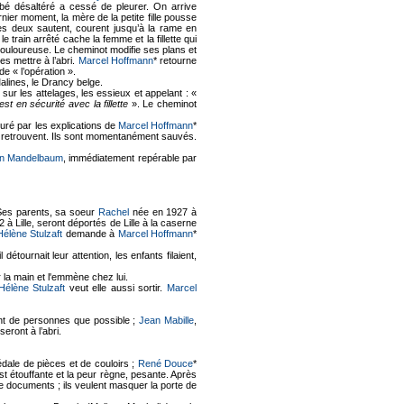
bé désaltéré a cessé de pleurer. On arrive
nier moment, la mère de la petite fille pousse
s deux sautent, courent jusqu’à la rame en
 train arrêté cache la femme et la fillette qui
 douloureuse. Le cheminot modifie ses plans et
es mettre à l’abri.
Marcel Hoffmann
* retourne
e « l’opération ».
Malines, le Drancy belge.
sur les attelages, les essieux et appelant : «
st en sécurité avec la fillette
». Le cheminot
suré par les explications de
Marcel Hoffmann
*
retrouvent. Ils sont momentanément sauvés.
n Mandelbaum
, immédiatement repérable par
Ses parents, sa soeur
Rachel
née en 1927 à
 à Lille, seront déportés de Lille à la caserne
Hélène Stulzaft
demande à
Marcel Hoffmann
*
détournait leur attention, les enfants filaient,
 la main et l'emmène chez lui.
Hélène Stulzaft
veut elle aussi sortir.
Marcel
tant de personnes que possible ;
Jean Mabille
,
 seront à l’abri.
dédale de pièces et de couloirs ;
René Douce
*
t étouffante et la peur règne, pesante. Après
 documents ; ils veulent masquer la porte de