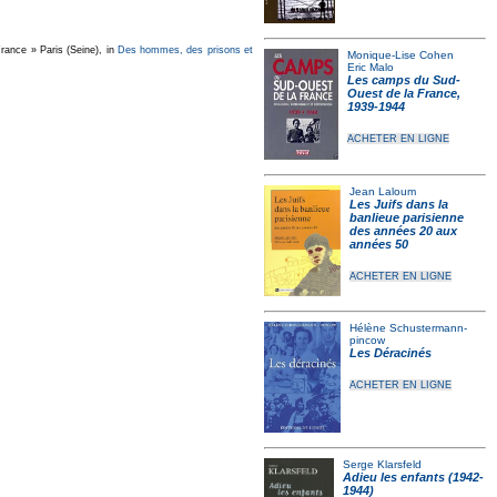
rance » Paris (Seine), in
Des hommes, des prisons et
Monique-Lise Cohen
Eric Malo
Les camps du Sud-
Ouest de la France,
1939-1944
ACHETER EN LIGNE
Jean Laloum
Les Juifs dans la
banlieue parisienne
des années 20 aux
années 50
ACHETER EN LIGNE
Hélène Schustermann-
pincow
Les Déracinés
ACHETER EN LIGNE
Serge Klarsfeld
Adieu les enfants (1942-
1944)