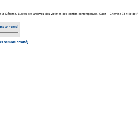
 de la Défense, Bureau des archives des victimes des conflits contemporains, Caen – Chemise 73 « Ile-de-F
une annonce]
ous semble erroné]