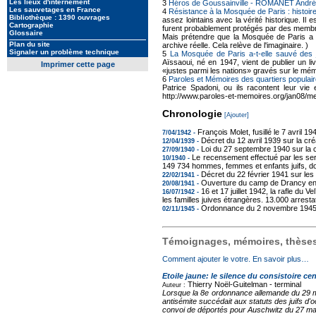
Les lieux d'internement
3
Héros de Goussainville - ROMANET André
Les sauvetages en France
4
Résistance à la Mosquée de Paris : histoire
Bibliothèque : 1390 ouvrages
assez lointains avec la vérité historique. Il
Cartographie
furent probablement protégés par des membr
Glossaire
Mais prétendre que la Mosquée de Paris a a
Plan du site
archive réelle. Cela relève de l'imaginaire. )
Signaler un problème technique
5
La Mosquée de Paris a-t-elle sauvé des 
Aïssaoui, né en 1947, vient de publier un li
Imprimer cette page
«justes parmi les nations» gravés sur le mé
6
Paroles et Mémoires des quartiers populair
Patrice Spadoni, ou ils racontent leur vie 
http://www.paroles-et-memoires.org/jan08/me
Chronologie
[Ajouter]
François Molet, fusillé le 7 avril
7/04/1942 -
Décret du 12 avril 1939 sur la c
12/04/1939 -
Loi du 27 septembre 1940 sur la 
27/09/1940 -
Le recensement effectué par les ser
10/1940 -
149 734 hommes, femmes et enfants juifs, don
Décret du 22 février 1941 sur le
22/02/1941 -
Ouverture du camp de Drancy en 
20/08/1941 -
16 et 17 juillet 1942, la rafle du 
16/07/1942 -
les familles juives étrangères. 13.000 arresta
Ordonnance du 2 novembre 1945 s
02/11/1945 -
Témoignages, mémoires, thèses,
Comment ajouter le votre. En savoir plus…
Etoile jaune: le silence du consistoire cen
Thierry Noël-Guitelman -
terminal
Auteur :
Lorsque la 8e ordonnance allemande du 29 mai
antisémite succédait aux statuts des juifs d'
convoi de déportés pour Auschwitz du 27 mars