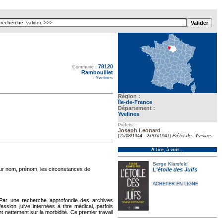
78120
Texte pour ecartement lateral
Commune :
Rambouillet
-
Yvelines
Région :
Île-de-France
Département :
Yvelines
Préfets :
Joseph Leonard
(25/08/1944 - 27/05/1947)
Préfet des Yvelines
À lire, à voir…
Serge Klarsfeld
eur nom, prénom, les circonstances de
L'étoile des Juifs
ACHETER EN LIGNE
Par une recherche approfondie des archives
sion juive internées à titre médical, parfois
t nettement sur la morbidité. Ce premier travail