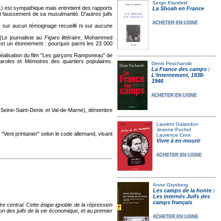
Serge Klarsfeld
) est sympathique mais entretient des rapports
La Shoah en France
ant faussement de sa musulmanité. D'autres juifs
ACHETER EN LIGNE
 sur aucun témoignage recueilli ni sur aucune
Le journaliste au
Figaro littéraire
, Mohammed
t est un étonnement : pourquoi parmi les 23 000
éalisation du film "Les garçons Ramponeau" de
 Paroles et Mémoires des quartiers populaires.
Denis Peschanski
La France des camps :
L'Internement, 1938-
1946
ACHETER EN LIGNE
e, Seine-Saint-Denis et Val-de-Marne), dénombre
Laurent Galandon
Jeanne Puchol
on "Vent printanier" selon le code allemand, visant
Laurence Croix
Vivre à en mourir
ACHETER EN LIGNE
Anne Grynberg
Les camps de la honte :
Les internés Juifs des
camps français
e central. Cette étape ignoble de la répression
on des juifs de la vie économique, et au premier
ACHETER EN LIGNE