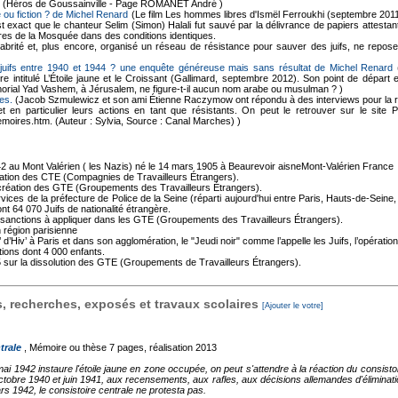
(Héros de Goussainville - Page ROMANET André )
 ou fiction ? de Michel Renard
(Le film Les hommes libres d'Ismël Ferroukhi (septembre 2011
 est exact que le chanteur Selim (Simon) Halali fut sauvé par la délivrance de papiers attest
es de la Mosquée dans des conditions identiques.
brité et, plus encore, organisé un réseau de résistance pour sauver des juifs, ne repose
juifs entre 1940 et 1944 ? une enquête généreuse mais sans résultat de Michel Renard
(
vre intitulé L’Étoile jaune et le Croissant (Gallimard, septembre 2012). Son point de dépar
morial Yad Vashem, à Jérusalem, ne figure-t-il aucun nom arabe ou musulman ? )
es.
(Jacob Szmulewicz et son ami Étienne Raczymow ont répondu à des interviews pour la r
et en particulier leurs actions en tant que résistants. On peut le retrouver sur le site
moires.htm. (Auteur : Sylvia, Source : Canal Marches) )
 1942 au Mont Valérien ( les Nazis) né le 14 mars 1905 à Beaurevoir aisneMont-Valérien France
réation des CTE (Compagnies de Travailleurs Étrangers).
création des GTE (Groupements des Travailleurs Étrangers).
vices de la préfecture de Police de la Seine (réparti aujourd'hui entre Paris, Hauts-de-Sein
t 64 070 Juifs de nationalité étrangère.
s sanctions à appliquer dans les GTE (Groupements des Travailleurs Étrangers).
région parisienne
Vel’ d’Hiv’ à Paris et dans son agglomération, le "Jeudi noir" comme l’appelle les Juifs, l’opérati
tions dont 4 000 enfants.
ur la dissolution des GTE (Groupements de Travailleurs Étrangers).
 recherches, exposés et travaux scolaires
[Ajouter le votre]
trale
, Mémoire ou thèse
7 pages, réalisation 2013
 1942 instaure l'étoile jaune en zone occupée, on peut s'attendre à la réaction du consistoir
octobre 1940 et juin 1941, aux recensements, aux rafles, aux décisions allemandes d'éliminati
 1942, le consistoire centrale ne protesta pas.