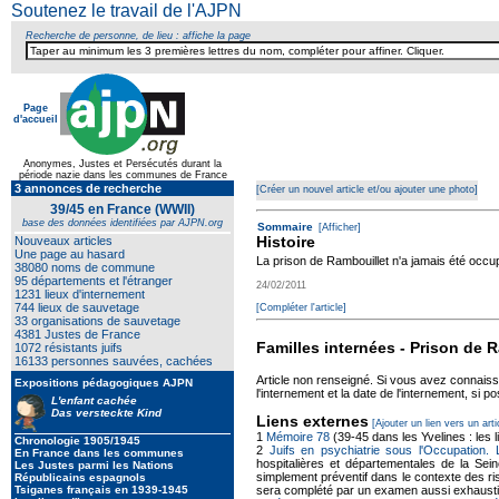
Soutenez le travail de l'AJPN
Recherche de personne, de lieu : affiche la page
Page
d'accueil
Anonymes, Justes et Persécutés durant la
période nazie dans les communes de France
3 annonces de recherche
[Créer un nouvel article et/ou ajouter une photo]
39/45 en France (WWII)
base des données identifiées par AJPN.org
Sommaire
[Afficher]
Histoire
Nouveaux articles
Une page au hasard
La prison de Rambouillet n'a jamais été occu
38080 noms de commune
95 départements et l'étranger
24/02/2011
1231 lieux d'internement
744 lieux de sauvetage
[Compléter l'article]
33 organisations de sauvetage
4381 Justes de France
Familles internées - Prison de 
1072 résistants juifs
16133 personnes sauvées, cachées
Article non renseigné. Si vous avez connais
Expositions pédagogiques AJPN
l'internement et la date de l'internement, si po
L'enfant cachée
Das versteckte Kind
Liens externes
[Ajouter un lien vers un arti
1
Mémoire 78
(39-45 dans les Yvelines : les 
Chronologie 1905/1945
2
Juifs en psychiatrie sous l'Occupation.
En France dans les communes
hospitalières et départementales de la Sei
Les Justes parmi les Nations
simplement préventif dans le contexte des ris
Républicains espagnols
sera complété par un examen aussi exhausti
Tsiganes français en 1939-1945