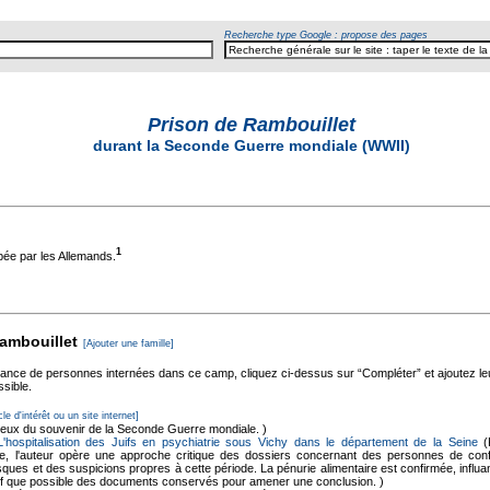
Recherche type Google : propose des pages
Prison de Rambouillet
durant la Seconde Guerre mondiale (WWII)
1
pée par les Allemands.
Rambouillet
[Ajouter une famille]
sance de personnes internées dans ce camp, cliquez ci-dessus sur “Compléter” et ajoutez l
ssible.
cle d'intérêt ou un site internet]
lieux du souvenir de la Seconde Guerre mondiale. )
 L'hospitalisation des Juifs en psychiatrie sous Vichy dans le département de la Seine
(
ne, l'auteur opère une approche critique des dossiers concernant des personnes de confes
ques et des suspicions propres à cette période. La pénurie alimentaire est confirmée, influan
f que possible des documents conservés pour amener une conclusion. )