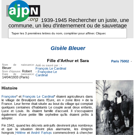
1939-1945 Rechercher un juste, une
commune, un lieu d'internement ou de sauvetage
Texte pour
ecartement
Gisèle Bleuer
lateral
Texte pour
ecartement lateral
Fille d'Arthur et Sara
Paris 75002
-
Nom de naissance:
-
Aidé ou sauvé par :
Bleuer
François Le Cardinal
Robert
Nom d'épouse:
-
Françoise Le
Date de naissance:
Cardinal
14/04/1933 (Paris)
Histoire
Françoise
* et
François Le Cardinal
* étaient agriculteurs dans
le village de Breuilpont dans l’Eure, en « zone libre » de la
France. Leur ferme était située au bout du village qui comptait
quelques centaines d’habitants Le couple avait deux enfants,
Luce et Louis. Ils étaient famille d’accueil. Il s'occupaient
également d'une petite fille orpheline qu’ils étaient prêts à
adopter.
Fin 1942, quand les décrets anti-juifs devinrent plus nombreux
et que la situation devint plus alarmante, les émigrés
hongrois
Hélène
et
André Farkas
commencèrent à chercher