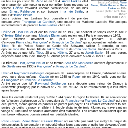
un lieu sûr pour leur fils
René
né en 1934.
André Farkas
était
Luca Le Cardinal,
Pierre
un charpentier talentueux et pour compléter leurs revenus sa
Bleuer
,
Gisèle Robert
et
René
femme
Hélène
travaillait comme vernisseuse de meubles
Farkas
en 1944
pour
Ernest Rehberger
et son épouse
Irma née Sattler
, la
source photo : Arch. fam.
Bleuer
soeur d'
Hélène Bleuer
.
crédit photo : D.R.
Leurs voisins, les Lautrain leur conseillèrent de prendre
contact avec
Françoise Le Cardinal
*, une cousine de Madame Lautrain. Elle accepta
immédiatement de prendre
René Farkas
chez elle.
Hélène
et
Tibor Bleuer
et leur fils
Pierre
né en 1936, se cachent un temps chez la soeur
d'
Hélène
,
Ethel
et son mari
Maurice Elsner
, puis reviennent à Paris en novembre 1942.
Leur situation devenant de plus en plus précaire, il décide
d'envoyer
Pierre
chez
Françoise
* et
François Le Cardinal
* qui acceptent immédiatement.
Tibor
, fils de Pinkas Bleuer et Golde née Schwarc, tailleur à domicile, et son
épouse
Ilona
dite Hélène, fille de
Jakob Sattler
et de
Roza née Grosz
, habitaient à Paris.
Arrêtés parce que juifs,
Tibor
, 28 ans,
Hélène
, 27 ans, et
Jakob Sattler
, 65 ans, seront
déportés sans retour de Drancy à Sobibor par le convoi n° 53 du 25 mars 1943.
Le frère de
Tibor
,
Arthur Bleuer
et sa femme
Sara née Markowics
confient également leur
fille
Gisèle
née en 1933 à
Françoise
* et
François Le Cardinal
*.
Helen
et
Raymond Goldberger
, originaires de Transcarpatie en Ukraine, habitaient à Paris
avec leurs deux enfants,
Claude
né en 1938 et
Roger
né en 1940, qu'ils vont confier
à
Françoise
* et
François Le Cardinal
*.
Arrêté parce que juif,
Raymond Goldberger
sera déporté sans retour de Drancy à
Auschwitz (Pologne) par le convoi n° 7 du 19/07/1942. Ils ne retrouveront que leur mère
après la guerre.
Tous les enfants restèrent jusqu’à l’été 1944 quand la région fut libérée. Ils se souviennent
de l’affection chaleureuse qu’ils recevaient de
Françoise
* et
François Le Cardinal
* qui s’en
occupèrent, même quand les parents ne purent plus payer. Les enfants effectuaient toutes
sortes de petits travaux et allaient à l’école distante de trois kilomètres, traversant un
village où une unité de soldats allemands était stationnée. Les enfants se doutaient que de
nombreux villageois connaissaient leur véritable identité.
René Farkas
,
Pierre Bleuer
et
Gisèle Bleuer
ont raconté plus tard que malgré le risque de
dénonciation, ils se sentaient en sécurité chez leurs sauveurs et qu’ils leur devaient d’avoir