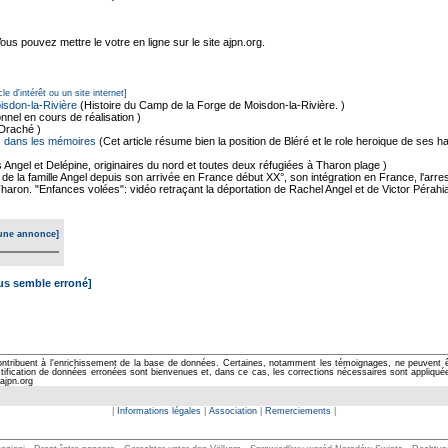
s pouvez mettre le votre en ligne sur le site ajpn.org.
cle d'intérêt ou un site internet]
isdon-la-Rivière
(Histoire du Camp de la Forge de Moisdon-la-Rivière. )
nnel en cours de réalisation )
e Draché )
rs dans les mémoires
(Cet article résume bien la position de Bléré et le role heroique de ses 
 Angel et Delépine, originaires du nord et toutes deux réfugiées à Tharon plage )
e de la famille Angel depuis son arrivée en France début XX°, son intégration en France, l'arre
 Tharon. "Enfances volées": vidéo retraçant la déportation de Rachel Angel et de Victor Pérahi
une annonce]
ous semble erroné]
ontribuent à l'enrichissement de la base de données. Certaines, notamment les témoignages, ne peuvent êtr
cation de données erronées sont bienvenues et, dans ce cas, les corrections nécessaires sont appliquées d
ajpn.org
|
Informations légales
|
Association
|
Remerciements
|