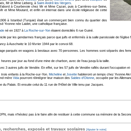
ques, Mr et Mme Lieberg, à
Saint-André-les-Vergers
.
d’abord à Courbevoie chez Mr et Mme Cazari, puis à Carrières-sur-Seine,
r et Mme Moutard, et enfin en internat dans une école religieuse de cette
906 à Istanbul (Turquie) était un commerçant bien connu du quartier des
usé Yvonne née Laidet, une catholique française.
ude
né en 1927 à
La Roche-sur-Yon
étaient domiciliés 6 rue Guiné.
omicile par les gendarmes français parce que juifs et enfermés à la salle paroissiale de l’égl
ancy à Auschwitz le 10 février 1944 par le convoi 68.
voyage parqués en wagons à bestiaux avec 70 personnes. Les hommes sont séparés des femm
ix heures par jour au fond d’une mine de charbon, avec de l’eau jusqu’à la taille.
ec 3 autres juifs de Vendée. En effet, sur les 57 juifs de Vendée raflés durant l'occupation e
s trois enfants à la Roche-sur-Yon.
Micheline
et
Josette
habiteront un temps chez Yvonne Akr
rand-mère
Vida
pourront réintégrer leur maison des
Sables-d'Olonne
, occupée par les Alleman
 du Palais. Et ensuite celui du 11 rue de l’Hôtel de Ville tenu par Jacques.
'AJPN, mais n'hésitez pas à le faire afin de restituer à cette commune sa mémoire de la Seco
 recherches, exposés et travaux scolaires
[Ajouter le votre]