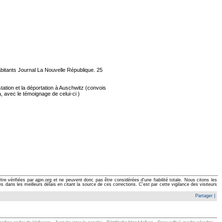
habitants Journal La Nouvelle République. 25
station et la déportation à Auschwitz (convois
a, avec le témoignage de celui-ci )
e vérifiées par ajpn.org et ne peuvent donc pas être considérées d'une fiabilité totale. Nous citons les
ans les meilleurs délais en citant la source de ces corrections. C'est par cette vigilance des visiteurs
Partager
|