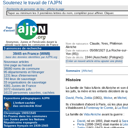
Soutenez le travail de l'AJPN
Recherche de personne, de lieu : affiche la page
Page
d'accueil
Texte pour ecartement lateral
Anonymes, Justes et Persécutés durant la
Claude, Yves, Philémon
Nom de naissance:
période nazie dans les communes de France
Akriche
3 annonces de recherche
05/08/1927 (La Roche-sur-
Date de naissance:
39/45 en France (WWII)
Yon (85))
1944 (Auschwitz (Pologne))
base des données identifiées par AJPN.org
Date de décès:
[Créer un nouvel article et/ou ajouter une photo]
Nouveaux articles
Une page au hasard
38080 noms de commune
Sommaire
[Afficher]
95 départements et l'étranger
1231 lieux d'internement
744 lieux de sauvetage
Histoire
33 organisations de sauvetage
4381 Justes de France
La famille de Yako kAkris dit Akriche et son
1072 résistants juifs
les juifs, la mère et les enfants décident de q
16133 personnes sauvées, cachées
David
,
Perla
,
Zelda
(1901),
Moïse
, et
Michel
,
Expositions pédagogiques AJPN
L'enfant cachée
Ils s'installent d'abord à Paris, où les plus j
Das versteckte Kind
s’établissent à
Fontenay-le-Comte
, à
La Roc
Chronologie 1905/1945
La famille de
Vida Akriche
avant la guerre :
En France dans les communes
Les Justes parmi les Nations
David
, né en 1893, était marié à
Sar
Républicains espagnols
Perla
(1898-1942) était mariée à
Léo
Tsiganes français en 1939-1945
Zelda
(1901-1942) était célibataire