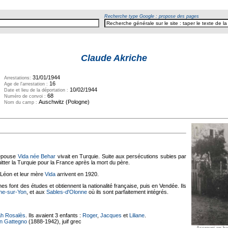
Recherche type Google : propose des pages
Claude Akriche
31/01/1944
Arrestations:
16
Age de l'arrestation :
10/02/1944
Date et lieu de la déportation :
68
Numéro de convoi :
Auschwitz (Pologne)
Nom du camp :
 épouse
Vida née Behar
vivait en Turquie. Suite aux persécutions subies par
uitter la Turquie pour la France après la mort du père.
 Léon et leur mère
Vida
arrivent en 1920.
eunes font des études et obtiennent la nationalité française, puis en Vendée. Ils
he-sur-Yon
, et aux
Sables-d'Olonne
où ils sont parfaitement intégrés.
ah Rosalès
. Ils avaient 3 enfants :
Roger
,
Jacques
et
Liliane
.
n Gattegno
(1888-1942), juif grec
Accroupi en ba