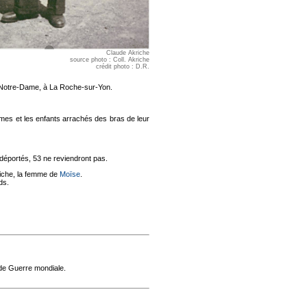
Claude Akriche
source photo : Coll. Akriche
crédit photo : D.R.
ise Notre-Dame, à La Roche-sur-Yon.
es et les enfants arrachés des bras de leur
t déportés, 53 ne reviendront pas.
iche, la femme de
Moïse
.
ds.
nde Guerre mondiale.