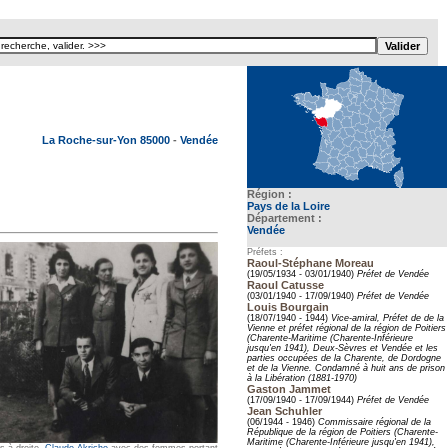
Texte pour ecartement lateral
La Roche-sur-Yon 85000
-
Vendée
Région :
Pays de la Loire
Département :
Vendée
Préfets :
Raoul-Stéphane Moreau
(19/05/1934 - 03/01/1940)
Préfet de Vendée
Raoul Catusse
(03/01/1940 - 17/09/1940)
Préfet de Vendée
Louis Bourgain
(18/07/1940 - 1944)
Vice-amiral, Préfet de de la
Vienne et préfet régional de la région de Poitiers
(Charente-Maritime (Charente-Inférieure
jusqu'en 1941), Deux-Sèvres et Vendée et les
parties occupées de la Charente, de Dordogne
et de la Vienne. Condamné à huit ans de prison
à la Libération (1881-1970)
Gaston Jammet
(17/09/1940 - 17/09/1944)
Préfet de Vendée
Jean Schuhler
(06/1944 - 1946)
Commissaire régional de la
République de la région de Poitiers (Charente-
Maritime (Charente-Inférieure jusqu'en 1941),
s à droite,
Claude Akriche
avec des femmes portant