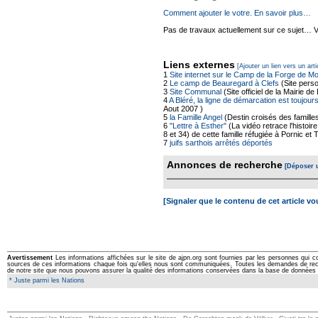
Comment ajouter le votre. En savoir plus…
Pas de travaux actuellement sur ce sujet… Vou
Liens externes
[Ajouter un lien vers un arti
1
Site internet sur le Camp de la Forge de Mo
2
Le camp de Beauregard à Clefs
(Site perso
3
Site Communal
(Site officiel de la Mairie d
4
A Bléré, la ligne de démarcation est toujou
Aout 2007 )
5
la Famille Angel
(Destin croisés des familles
6
"Lettre à Esther"
(La vidéo retrace l'histoir
8 et 34) de cette famille réfugiée à Pornic et
7
juifs sarthois arrêtés déportés
Annonces de recherche
[Déposer 
[Signaler que le contenu de cet article v
Avertissement
Les informations affichées sur le site de ajpn.org sont fournies par les personnes qui c
sources de ces informations chaque fois qu'elles nous sont communiquées. Toutes les demandes de rectifi
de notre site que nous pouvons assurer la qualité des informations conservées dans la base de données 
* Juste parmi les Nations