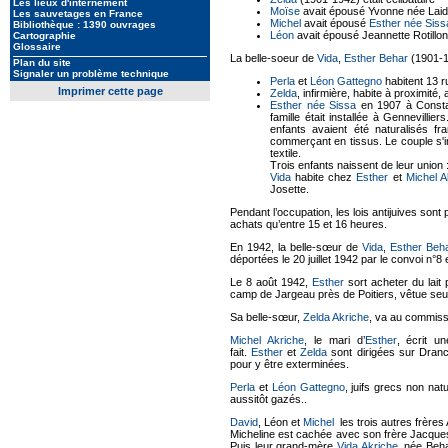
Les lieux d'internement
Moïse
avait épousé Yvonne née Laidet
Les sauvetages en France
Michel
avait épousé
Esther née Siss
Bibliothèque : 1390 ouvrages
Léon
avait épousé Jeannette Rotillon.
Cartographie
Glossaire
La belle-soeur de
Vida
,
Esther Behar
(1901-19
Plan du site
Signaler un problème technique
Perla
et
Léon Gattegno
habitent 13 
Imprimer cette page
Zelda
, infirmière, habite à proximité,
Esther née Sissa
en 1907 à Constan
famille était installée à Gennevillie
enfants avaient été naturalisés fr
commerçant en tissus. Le couple s'i
textile.
Trois enfants naissent de leur union 
Vida
habite chez
Esther
et
Michel A
Josette.
Pendant l’occupation, les lois antijuives sont 
achats qu’entre 15 et 16 heures.
En 1942, la belle-sœur de
Vida
,
Esther Beh
déportées le 20 juillet 1942 par le convoi n°8
Le 8 août 1942,
Esther
sort acheter du lait 
camp de Jargeau près de Poitiers, vêtue seu
Sa belle-sœur,
Zelda Akriche
, va au commissa
Michel Akriche
, le mari d’
Esther
, écrit u
fait.
Esther
et
Zelda
sont dirigées sur Dranc
pour y être exterminées.
Perla
et
Léon Gattegno
, juifs grecs non nat
aussitôt gazés..
David
, Léon et
Michel
les trois autres frères 
Micheline est cachée avec son frère Jacques 
Puis leur grand-mère
Vida Akriche
, née Beha