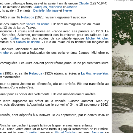
, une catholique française et ils avaient un fils unique
Claude
(1927-1944)
a
. Ils avaient 3 enfants :
Jacques
,
Micheline
et
Josette
.
 Ils avaient 3 enfants :
Danielle
,
Monique
et
Hervé
42) et sa fille
Rebecca
(1923) vivaient également avec eux.
rue des Halles aux
Sables-d'Olonne
. Elle tient un magasin rue du Palais.
 au 13 bis de la rue Travot.
tinople (Turquie) était arrivée en France avec ses parents en 1913. La
rs. Son père, Salomon, confectionnait des fournitures pour les tailleurs. Les
ançais.
Esther
après des études de comptabile épouse
Michel Akriche
,
nstalle aux
Sables-d'Olonne
71 rue du Palais où ils tiennent un magasin de
: Jacques, Micheline et Josette.
kriche
et participe à l’éducation de ses petits-enfants Jaques, Micheline et
promulguées. Les Juifs doivent porter l’étoile jaune. Ils ne peuvent faire leurs
ar
(1901), et sa fille
Rebecca
(1923) étaient arrêtées à
La Roche-sur-Yon
,
 et exterminées.
pour sa petite Josette et, dénoncée, elle est arrêtée. Elle est transférée au
lement d’une robe d’été.
riat pour lui porter des vêtements. Elle est immédiatement arrêtée.
ne lettre suppliante au préfet de la Vendée, Gaston Jammet. Rien n’y
y, puis déportées à Auschwitz par le convoi n° 34, le 18 septembre 1942,
uralisés, sont déportés à Auschwitz, le 23 septembre, par le convoi n°36 et
Akriche, se cachent jusqu’à la fin de la guerre avec leurs enfants.
à Treize-Vents chez Mr et Mme Bertault jusqu’à l’arrestation de leur mère.
r,les rejoint avec
Josette
. Leur père,
Michel Akriche
part avec
Jacques
se