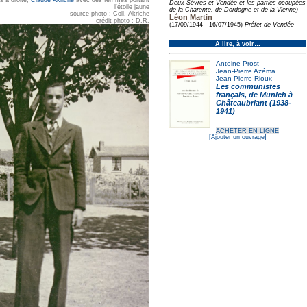
Deux-Sèvres et Vendée et les parties occupées
l'étoile jaune
de la Charente, de Dordogne et de la Vienne)
source photo : Coll. Akriche
Léon Martin
crédit photo : D.R.
(17/09/1944 - 16/07/1945)
Préfet de Vendée
À lire, à voir…
Antoine Prost
Jean-Pierre Azéma
Jean-Pierre Rioux
Les communistes
français, de Munich à
Châteaubriant (1938-
1941)
ACHETER EN LIGNE
[Ajouter un ouvrage]