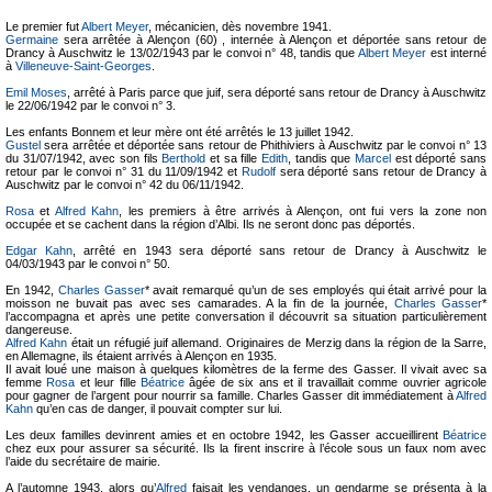
Le premier fut
Albert Meyer
, mécanicien, dès novembre 1941.
Germaine
sera arrêtée à Alençon (60) , internée à Alençon et déportée sans retour de
Drancy à Auschwitz le 13/02/1943 par le convoi n° 48, tandis que
Albert Meyer
est interné
à
Villeneuve-Saint-Georges
.
Emil Moses
, arrêté à Paris parce que juif, sera déporté sans retour de Drancy à Auschwitz
le 22/06/1942 par le convoi n° 3.
Les enfants Bonnem et leur mère ont été arrêtés le 13 juillet 1942.
Gustel
sera arrêtée et déportée sans retour de Phithiviers à Auschwitz par le convoi n° 13
du 31/07/1942, avec son fils
Berthold
et sa fille
Edith
, tandis que
Marcel
est déporté sans
retour par le convoi n° 31 du 11/09/1942 et
Rudolf
sera déporté sans retour de Drancy à
Auschwitz par le convoi n° 42 du 06/11/1942.
Rosa
et
Alfred Kahn
, les premiers à être arrivés à Alençon, ont fui vers la zone non
occupée et se cachent dans la région d’Albi. Ils ne seront donc pas déportés.
Edgar Kahn
, arrêté en 1943 sera déporté sans retour de Drancy à Auschwitz le
04/03/1943 par le convoi n° 50.
En 1942,
Charles Gasser
* avait remarqué qu’un de ses employés qui était arrivé pour la
moisson ne buvait pas avec ses camarades. A la fin de la journée,
Charles Gasser
*
l’accompagna et après une petite conversation il découvrit sa situation particulièrement
dangereuse.
Alfred Kahn
était un réfugié juif allemand. Originaires de Merzig dans la région de la Sarre,
en Allemagne, ils étaient arrivés à Alençon en 1935.
Il avait loué une maison à quelques kilomètres de la ferme des Gasser. Il vivait avec sa
femme
Rosa
et leur fille
Béatrice
âgée de six ans et il travaillait comme ouvrier agricole
pour gagner de l’argent pour nourrir sa famille. Charles Gasser dit immédiatement à
Alfred
Kahn
qu’en cas de danger, il pouvait compter sur lui.
Les deux familles devinrent amies et en octobre 1942, les Gasser accueillirent
Béatrice
chez eux pour assurer sa sécurité. Ils la firent inscrire à l’école sous un faux nom avec
l’aide du secrétaire de mairie.
A l’automne 1943, alors qu’
Alfred
faisait les vendanges, un gendarme se présenta à la