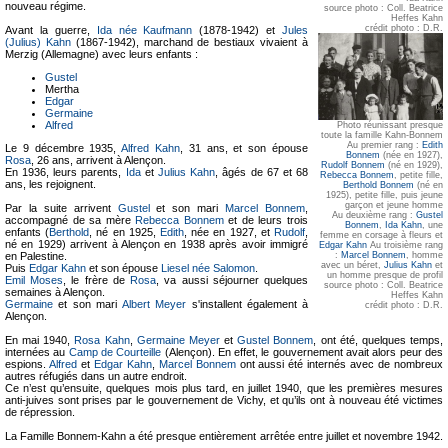
nouveau régime.
source photo : Coll. Beatrice
Heffes Kahn
crédit photo : D.R.
Avant la guerre,
Ida née Kaufmann
(1878-1942) et
Jules
(Julius) Kahn
(1867-1942), marchand de bestiaux vivaient à
Merzig (Allemagne) avec leurs enfants :
Gustel
Mertha
Edgar
Germaine
Alfred
Photo réunissant presque
toute la famille Kahn-Bonnem
Au premier rang :
Edith
Le 9 décembre 1935,
Alfred Kahn
, 31 ans, et son épouse
Bonnem
(née en 1927),
Rosa
, 26 ans, arrivent à Alençon.
Rudolf Bonnem
(né en 1929),
En 1936, leurs parents,
Ida
et
Julius Kahn
, âgés de 67 et 68
Rebecca Bonnem
, petite fille,
ans, les rejoignent.
Berthold Bonnem
(né en
1925), petite fille, puis jeune
garçon et jeune homme
Par la suite arrivent
Gustel
et son mari
Marcel Bonnem
,
Au deuxième rang :
Gustel
accompagné de sa mère
Rebecca Bonnem
et de leurs trois
Bonnem
,
Ida Kahn
, une
enfants (
Berthold
, né en 1925,
Edith
, née en 1927, et
Rudolf
,
femme en corsage à fleurs et
né en 1929) arrivent à Alençon en 1938 après avoir immigré
Edgar Kahn
Au troisième rang
:
Marcel Bonnem
, homme
en Palestine.
avec un béret,
Julius Kahn
et
Puis
Edgar Kahn
et son épouse
Liesel née Salomon
.
un homme presque de profil
Emil Moses
, le frère de
Rosa
, va aussi séjourner quelques
source photo : Coll. Beatrice
semaines à Alençon.
Heffes Kahn
Germaine
et son mari
Albert Meyer
s'installent également à
crédit photo : D.R.
Alençon.
En mai 1940,
Rosa Kahn
,
Germaine Meyer
et
Gustel Bonnem
, ont été, quelques temps,
internées au
Camp de Courteille
(Alençon). En effet, le gouvernement avait alors peur des
espions.
Alfred
et
Edgar Kahn
,
Marcel Bonnem
ont aussi été internés avec de nombreux
autres réfugiés dans un autre endroit.
Ce n’est qu’ensuite, quelques mois plus tard, en juillet 1940, que les premières mesures
anti-juives sont prises par le gouvernement de Vichy, et qu’ils ont à nouveau été victimes
de répression.
La Famille Bonnem-Kahn a été presque entièrement arrêtée entre juillet et novembre 1942.