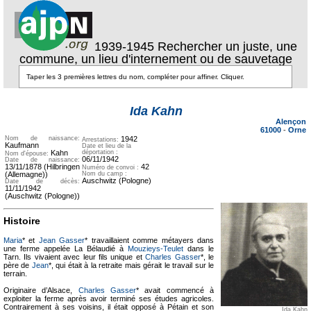
1939-1945 Rechercher un juste, une
commune, un lieu d'internement ou de sauvetage
Texte pour
Texte pour
ecartement
ecartement lateral
Ida Kahn
lateral
Alençon
61000
-
Orne
Nom de naissance:
1942
Arrestations:
Kaufmann
Date et lieu de la
Kahn
déportation :
Nom d'épouse:
06/11/1942
Date de naissance:
13/11/1878 (Hilbringen
42
Numéro de convoi :
(Allemagne))
Nom du camp :
Auschwitz (Pologne)
Date de décès:
11/11/1942
(Auschwitz (Pologne))
Histoire
Maria
* et
Jean Gasser
* travaillaient comme métayers dans
une ferme appelée La Bélaudié à
Mouzieys-Teulet
dans le
Tarn. Ils vivaient avec leur fils unique et
Charles Gasser
*, le
père de
Jean
*, qui était à la retraite mais gérait le travail sur le
terrain.
Originaire d’Alsace,
Charles Gasser
* avait commencé à
exploiter la ferme après avoir terminé ses études agricoles.
Contrairement à ses voisins, il était opposé à Pétain et son
Ida Kahn