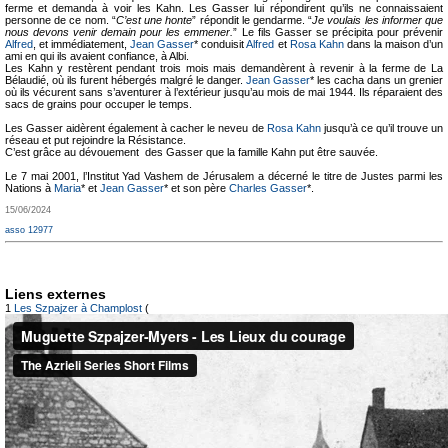
ferme et demanda à voir les Kahn. Les Gasser lui répondirent qu’ils ne connaissaient
personne de ce nom. “
C’est une honte
” répondit le gendarme. “
Je voulais les informer que
nous devons venir demain pour les emmener.
” Le fils Gasser se précipita pour prévenir
Alfred
, et immédiatement,
Jean Gasser
* conduisit
Alfred
et
Rosa Kahn
dans la maison d’un
ami en qui ils avaient confiance, à Albi.
Les Kahn y restèrent pendant trois mois mais demandèrent à revenir à la ferme de La
Bélaudié, où ils furent hébergés malgré le danger.
Jean Gasser
* les cacha dans un grenier
où ils vécurent sans s’aventurer à l’extérieur jusqu’au mois de mai 1944. Ils réparaient des
sacs de grains pour occuper le temps.
Les Gasser aidèrent également à cacher le neveu de
Rosa Kahn
jusqu’à ce qu’il trouve un
réseau et put rejoindre la Résistance.
C’est grâce au dévouement des Gasser que la famille Kahn put être sauvée.
Le 7 mai 2001, l’Institut Yad Vashem de Jérusalem a décerné le titre de Justes parmi les
Nations à
Maria
* et
Jean Gasser
* et son père
Charles Gasser
*.
15/06/2024
asso 12977
Liens externes
1
Les Szpajzer à Champlost
(