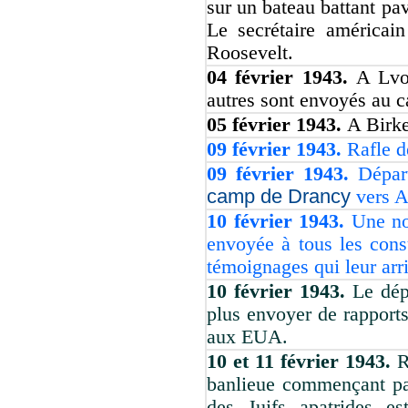
sur un bateau battant pa
Le secrétaire américai
Roosevelt.
04 février 1943.
A Lvo
autres sont envoyés au 
05 février 1943.
A Birke
09 février 1943.
Rafle d
09 février 1943.
Dépar
camp de Drancy
vers A
10 février 1943.
Une no
envoyée à tous les consu
témoignages qui leur arr
10 février 1943.
Le dép
plus envoyer de rapports
aux EUA.
10 et 11 février 1943.
R
banlieue commençant par
des Juifs apatrides es