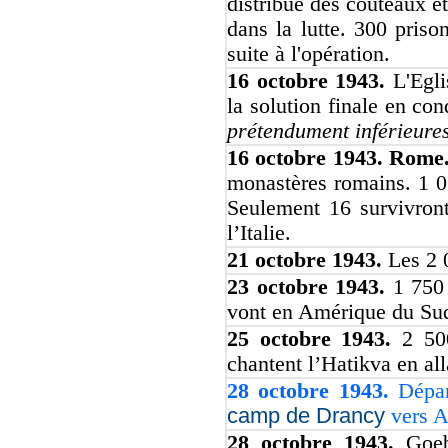
distribue des couteaux et
dans la lutte. 300 priso
suite à l'opération.
16 octobre 1943.
L'Egl
la solution finale en c
prétendument inférieure
16 octobre 1943. Rome
monastères romains. 1 0
Seulement 16 survivront
l’Italie.
21 octobre 1943.
Les 2 
23 octobre 1943.
1 750
vont en Amérique du Su
25 octobre 1943.
2 50
chantent l’Hatikva en al
28 octobre 1943.
Dépar
camp de Drancy
vers A
28 octobre 1943.
Goeb