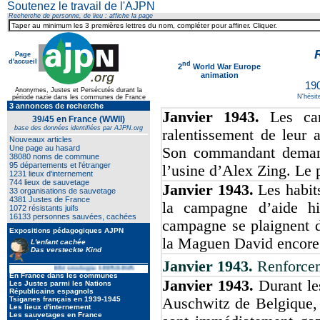
Soutenez le travail de l'AJPN
Recherche de personne, de lieu : affiche la page
Page
d'accueil
nd
2
World War Europe
animation
19
Anonymes, Justes et Persécutés durant la
N'hésit
période nazie dans les communes de France
3 annonces de recherche
Janvier 1943.
Les ca
39/45 en France (WWII)
base des données identifiées par AJPN.org
ralentissement de leur 
Nouveaux articles
Une page au hasard
Son commandant demand
38080 noms de commune
95 départements et l'étranger
l’usine d’Alex Zing. Le 
1231 lieux d'internement
744 lieux de sauvetage
Janvier 1943.
Les habit
33 organisations de sauvetage
4381 Justes de France
la campagne d’aide hi
1072 résistants juifs
16133 personnes sauvées, cachées
campagne se plaignent d
Expositions pédagogiques AJPN
la Maguen David encore
L'enfant cachée
Das versteckte Kind
Janvier 1943.
Renforcem
Chronologie 1905/1945
En France dans les communes
Janvier 1943.
Durant le
Les Justes parmi les Nations
Républicains espagnols
Tsiganes français en 1939-1945
Auschwitz de Belgique, 
Les lieux d'internement
Les sauvetages en France