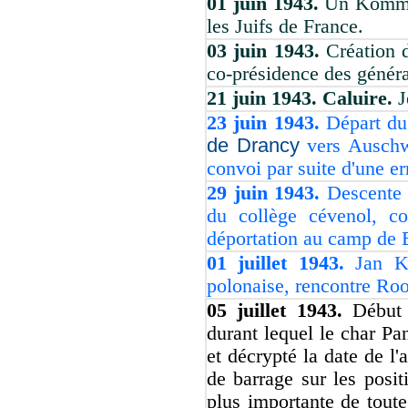
01 juin 1943.
Un Komman
les Juifs de France.
03 juin 1943.
Création 
co-présidence des génér
21 juin 1943. Caluire.
J
23 juin 1943.
Départ du
de Drancy
vers Auschwi
convoi par suite d'une er
29 juin 1943.
Descente 
du collège cévenol, co
déportation au camp de 
01 juillet 1943.
Jan K
polonaise, rencontre Roos
05 juillet 1943.
Début 
durant lequel le char Pa
et décrypté la date de l'
de barrage sur les posit
plus importante de toute 