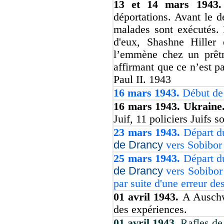
13 et 14 mars 1943
déportations. Avant le dé
malades sont exécutés. 
d'eux, Shashne Hiller 
l’emmène chez un prêtr
affirmant que ce n’est p
Paul II. 1943
16 mars 1943.
Début de 
16 mars 1943. Ukraine
Juif, 11 policiers Juifs 
23 mars 1943.
Départ d
de Drancy
vers Sobibor 
25 mars 1943.
Départ d
de Drancy
vers Sobibor 
par suite d'une erreur des
01 avril 1943.
A Auschwi
des expériences.
01 avril 1943.
Rafles de