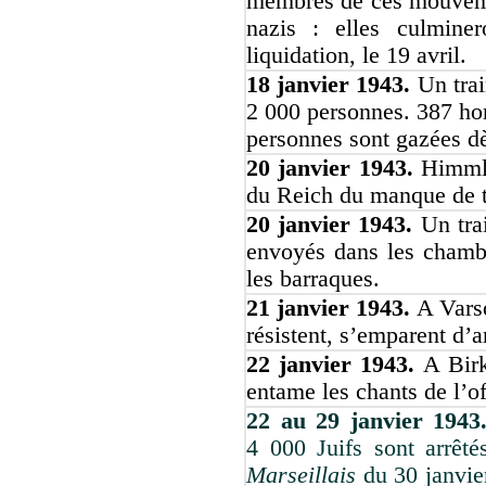
membres de ces mouveme
nazis : elles culminer
liquidation, le 19 avril.
18 janvier 1943.
Un tra
2 000 personnes. 387 ho
personnes sont gazées dè
20 janvier 1943.
Himmle
du Reich du manque de tr
20 janvier 1943.
Un tra
envoyés dans les chamb
les barraques.
21 janvier 1943.
A Varso
résistent, s’emparent d’
22 janvier 1943.
A Bir
entame les chants de l’of
22 au 29 janvier 194
4 000 Juifs sont arrêt
Marseillais
du 30 janvier