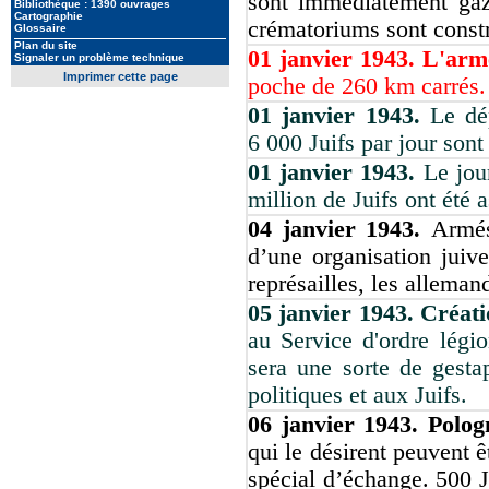
sont immédiatement gaz
Bibliothèque : 1390 ouvrages
Cartographie
crématoriums sont constr
Glossaire
Plan du site
01 janvier 1943. L'ar
Signaler un problème technique
Imprimer cette page
poche de 260 km carrés.
01 janvier 1943.
Le dé
6 000 Juifs par jour sont
01 janvier 1943.
Le jou
million de Juifs ont été 
04 janvier 1943.
Armés
d’une organisation juiv
représailles, les alleman
05 janvier 1943. Créati
au Service d'ordre légi
sera une sorte de gesta
politiques et aux Juifs.
06 janvier 1943. Polo
qui le désirent peuvent 
spécial d’échange. 500 Ju