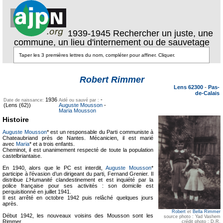
1939-1945 Rechercher un juste, une
commune, un lieu d'internement ou de sauvetage
Texte pour
Texte pour
ecartement
ecartement lateral
Robert Rimmer
lateral
Lens 62300
-
Pas-
de-Calais
1936
-
Date de naissance:
Aidé ou sauvé par :
(Lens (62))
Auguste Mousson
-
Maria Mousson
Histoire
Auguste Mousson
* est un responsable du Parti communiste à
Chateaubriand près de Nantes. Mécanicien, il est marié
avec
Maria
* et a trois enfants.
Cheminot, il est unanimement respecté de toute la population
castelbriantaise.
En 1940, alors que le PC est interdit,
Auguste Mousson
*
participe à l’évasion d’un dirigeant du parti, Fernand Grenier. Il
distribue
L’Humanité
clandestinement et est inquiété par la
police française pour ses activités : son domicile est
perquisitionné en juillet 1941.
Il est arrêté en octobre 1942 puis relâché quelques jours
après.
Robert
et
Bella Rimmer
Début 1942, les nouveaux voisins des Mousson sont les
source photo : Yad Vashem
Rimmer.
crédit photo : D.R.