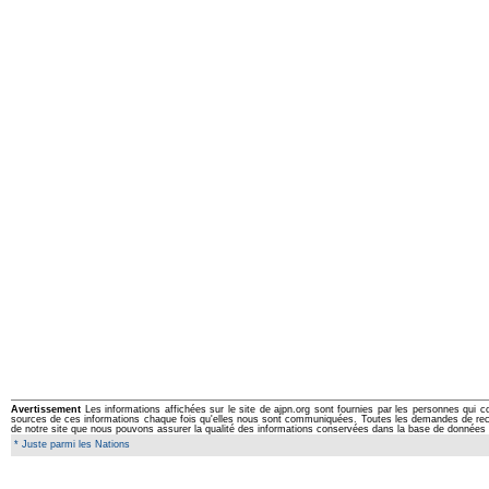
Avertissement
Les informations affichées sur le site de ajpn.org sont fournies par les personnes qui c
sources de ces informations chaque fois qu'elles nous sont communiquées. Toutes les demandes de rectifi
de notre site que nous pouvons assurer la qualité des informations conservées dans la base de données 
* Juste parmi les Nations