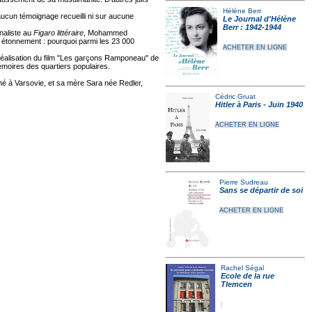
Hélène Berr
aucun témoignage recueilli ni sur aucune
Le Journal d'Hélène
Berr : 1942-1944
naliste au
Figaro littéraire
, Mohammed
un étonnement : pourquoi parmi les 23 000
ACHETER EN LIGNE
éalisation du film "Les garçons Ramponeau" de
Mémoires des quartiers populaires.
né à Varsovie, et sa mère Sara née Redler,
Cédric Gruat
Hitler à Paris - Juin 1940
ACHETER EN LIGNE
Pierre Sudreau
Sans se départir de soi
ACHETER EN LIGNE
Rachel Ségal
Ecole de la rue
Tlemcen