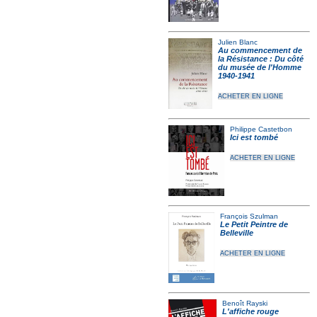
Julien Blanc
Au commencement de
la Résistance : Du côté
du musée de l'Homme
1940-1941
ACHETER EN LIGNE
Philippe Castetbon
Ici est tombé
ACHETER EN LIGNE
François Szulman
Le Petit Peintre de
Belleville
ACHETER EN LIGNE
Benoît Rayski
L'affiche rouge