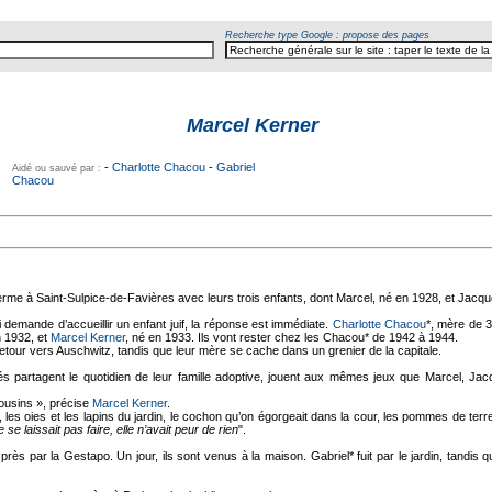
Recherche type Google : propose des pages
Marcel Kerner
-
Charlotte Chacou
-
Gabriel
Aidé ou sauvé par :
Chacou
ferme à Saint-Sulpice-de-Favières avec leurs trois enfants, dont Marcel, né en 1928, et Jacqu
 demande d’accueillir un enfant juif, la réponse est immédiate.
Charlotte Chacou
*, mère de 3
n 1932, et
Marcel Kerner
, né en 1933. Ils vont rester chez les Chacou* de 1942 à 1944.
etour vers Auschwitz, tandis que leur mère se cache dans un grenier de la capitale.
s partagent le quotidien de leur famille adoptive, jouent aux mêmes jeux que Marcel, Jac
ousins », précise
Marcel Kerner
.
les oies et les lapins du jardin, le cochon qu’on égorgeait dans la cour, les pommes de terr
e se laissait pas faire, elle n’avait peur de rien
".
 de près par la Gestapo. Un jour, ils sont venus à la maison. Gabriel* fuit par le jardin, tand