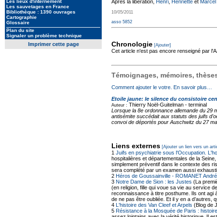
Les lieux d'internement
Après la libération,
Henri
,
Henriette
et
Marcel
Les sauvetages en France
Bibliothèque : 1390 ouvrages
10/05/2011
Cartographie
asso 5852
Glossaire
Plan du site
Signaler un problème technique
Chronologie
Imprimer cette page
[Ajouter]
Cet article n'est pas encore renseigné par l
Témoignages, mémoires, thèses,
Comment ajouter le votre. En savoir plus…
Etoile jaune: le silence du consistoire cen
Thierry Noël-Guitelman -
terminal
Auteur :
Lorsque la 8e ordonnance allemande du 29 mai 
antisémite succédait aux statuts des juifs d'
convoi de déportés pour Auschwitz du 27 mars
Liens externes
[Ajouter un lien vers un arti
1
Juifs en psychiatrie sous l'Occupation. L'h
hospitalières et départementales de la Seine,
simplement préventif dans le contexte des ris
sera complété par un examen aussi exhausti
2
Héros de Goussainville - ROMANET André
3
Notre Dame de Sion : les Justes
(La premiè
(en religion, fille qui voue sa vie au servic
reconnaissance à titre posthume. Ils ont agi 
de ne pas être oubliée. Et il y en a d’autres
4
L'histoire des Van Cleef et Arpels
(Blog de 
5
Résistance à la Mosquée de Paris : histoire
assez lointains avec la vérité historique. Il 