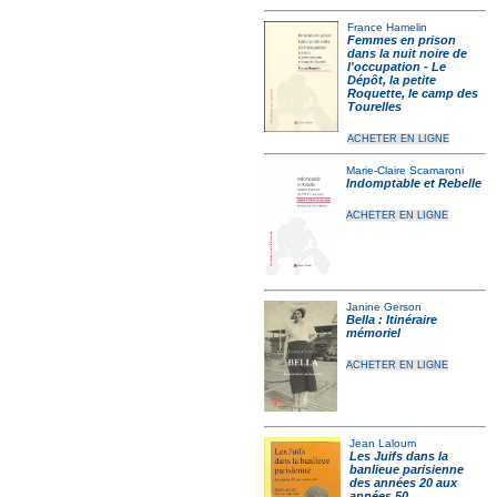
France Hamelin
Femmes en prison
dans la nuit noire de
l'occupation - Le
Dépôt, la petite
Roquette, le camp des
Tourelles
ACHETER EN LIGNE
Marie-Claire Scamaroni
Indomptable et Rebelle
ACHETER EN LIGNE
Janine Gerson
Bella : Itinéraire
mémoriel
ACHETER EN LIGNE
Jean Laloum
Les Juifs dans la
banlieue parisienne
des années 20 aux
années 50