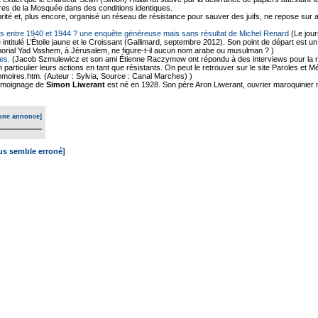
es de la Mosquée dans des conditions identiques.
ité et, plus encore, organisé un réseau de résistance pour sauver des juifs, ne repose sur 
ifs entre 1940 et 1944 ? une enquête généreuse mais sans résultat de Michel Renard
(Le jour
e intitulé L’Étoile jaune et le Croissant (Gallimard, septembre 2012). Son point de départ est 
morial Yad Vashem, à Jérusalem, ne figure-t-il aucun nom arabe ou musulman ? )
es.
(Jacob Szmulewicz et son ami Étienne Raczymow ont répondu à des interviews pour la r
en particulier leurs actions en tant que résistants. On peut le retrouver sur le site Paroles et 
moires.htm. (Auteur : Sylvia, Source : Canal Marches) )
moignage de
Simon Liwerant
est né en 1928. Son père Aron Liwerant, ouvrier maroquinier 
une annonce]
ous semble erroné]