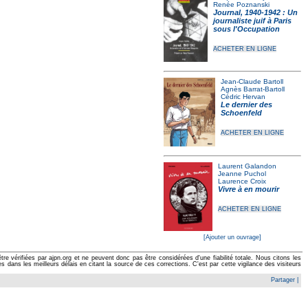
Renée Poznanski
Journal, 1940-1942 : Un
journaliste juif à Paris
sous l'Occupation
ACHETER EN LIGNE
Jean-Claude Bartoll
Agnès Barrat-Bartoll
Cédric Hervan
Le dernier des
Schoenfeld
ACHETER EN LIGNE
Laurent Galandon
Jeanne Puchol
Laurence Croix
Vivre à en mourir
ACHETER EN LIGNE
[Ajouter un ouvrage]
e vérifiées par ajpn.org et ne peuvent donc pas être considérées d'une fiabilité totale. Nous citons les
ans les meilleurs délais en citant la source de ces corrections. C'est par cette vigilance des visiteurs
Partager
|