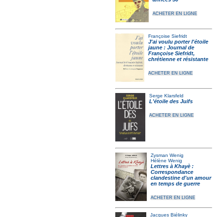
ACHETER EN LIGNE
Françoise Siefridt
J'ai voulu porter l'étoile
jaune : Journal de
Françoise Siefridt,
chrétienne et résistante
ACHETER EN LIGNE
Serge Klarsfeld
L'étoile des Juifs
ACHETER EN LIGNE
Zysman Wenig
Hélène Wenig
Lettres à Khayè :
Correspondance
clandestine d'un amour
en temps de guerre
ACHETER EN LIGNE
Jacques Biélinky