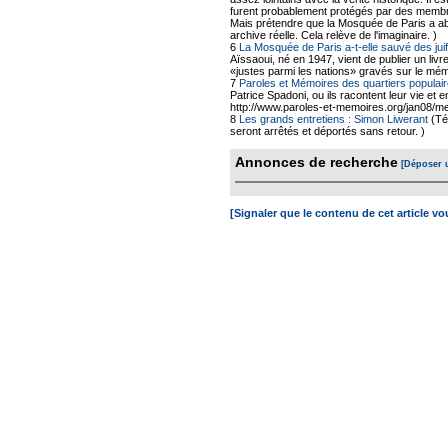
furent probablement protégés par des membr
Mais prétendre que la Mosquée de Paris a abr
archive réelle. Cela relève de l'imaginaire. )
6
La Mosquée de Paris a-t-elle sauvé des ju
Aïssaoui, né en 1947, vient de publier un livr
«justes parmi les nations» gravés sur le mé
7
Paroles et Mémoires des quartiers populair
Patrice Spadoni, ou ils racontent leur vie et 
http://www.paroles-et-memoires.org/jan08/me
8
Les grands entretiens : Simon Liwerant
(Té
seront arrêtés et déportés sans retour. )
Annonces de recherche
[Déposer 
[Signaler que le contenu de cet article v