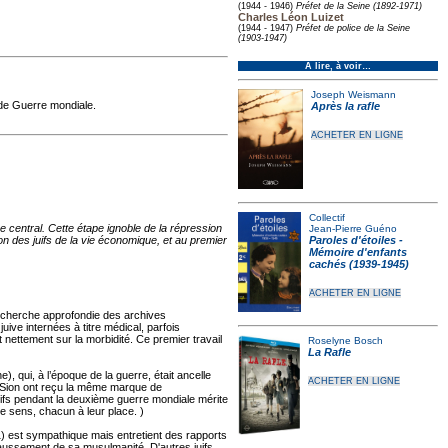
(1944 - 1946)
Préfet de la Seine (1892-1971)
Charles Léon Luizet
(1944 - 1947)
Préfet de police de la Seine
(1903-1947)
À lire, à voir…
Joseph Weismann
nde Guerre mondiale.
Après la rafle
ACHETER EN LIGNE
Collectif
 central. Cette étape ignoble de la répression
Jean-Pierre Guéno
on des juifs de la vie économique, et au premier
Paroles d'étoiles -
Mémoire d'enfants
cachés (1939-1945)
ACHETER EN LIGNE
echerche approfondie des archives
ive internées à titre médical, parfois
 nettement sur la morbidité. Ce premier travail
Roselyne Bosch
La Rafle
, qui, à l’époque de la guerre, était ancelle
ACHETER EN LIGNE
de Sion ont reçu la même marque de
Juifs pendant la deuxième guerre mondiale mérite
me sens, chacun à leur place. )
) est sympathique mais entretient des rapports
t faussement de sa musulmanité. D'autres juifs