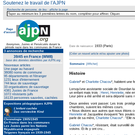
Soutenez le travail de l'AJPN
Recherche de personne, de lieu : affiche la page
Page
d'accueil
Texte pour ecartement lateral
Anonymes, Justes et Persécutés durant la
1933 (Paris)
Date de naissance:
période nazie dans les communes de France
3 annonces de recherche
[Créer un nouvel article et/ou ajouter une photo]
39/45 en France (WWII)
base des données identifiées par AJPN.org
Sommaire
[Afficher]
Nouveaux articles
Une page au hasard
38080 noms de commune
Histoire
95 départements et l'étranger
1231 lieux d'internement
Gabriel
* et
Charlotte Chacou
*, habitent une 
744 lieux de sauvetage
33 organisations de sauvetage
Lorsqu’une assistante sociale de Dourdan lui
4381 Justes de France
un enfant mais trois :
Henri
,
Henriette
, née e
1072 résistants juifs
Leur père a été arrêté et sera déporté sans r
16133 personnes sauvées, cachées
Deux années vont passer. Les trois protégé
Expositions pédagogiques AJPN
chambres, suivent les mêmes cours.
L'enfant cachée
« Nous disions aux autres que nous étions c
Das versteckte Kind
Henriette
et Jacqueline évoquent "les poules, 
parle de sa mère,
Charlotte Chacou
* : "
Elle n
Chronologie 1905/1945
En France dans les communes
Gabriel Chacou
*, résistant, était surveillé
Les Justes parmi les Nations
voisins. Et ils y ont cru...
Républicains espagnols
Tsiganes français en 1939-1945