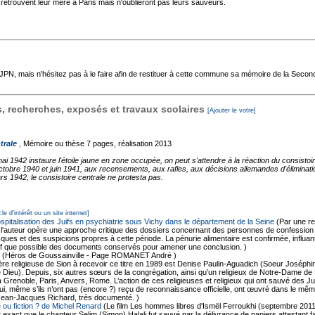
retrouvent leur mère à Paris mais n'oublieront pas leurs sauveurs.
'AJPN, mais n'hésitez pas à le faire afin de restituer à cette commune sa mémoire de la Seco
 recherches, exposés et travaux scolaires
[Ajouter le votre]
trale
, Mémoire ou thèse
7 pages, réalisation 2013
1942 instaure l'étoile jaune en zone occupée, on peut s'attendre à la réaction du consistoire
octobre 1940 et juin 1941, aux recensements, aux rafles, aux décisions allemandes d'éliminati
 1942, le consistoire centrale ne protesta pas.
cle d'intérêt ou un site internet]
ospitalisation des Juifs en psychiatrie sous Vichy dans le département de la Seine
(Par une r
 l'auteur opère une approche critique des dossiers concernant des personnes de confession ju
ques et des suspicions propres à cette période. La pénurie alimentaire est confirmée, influant
f que possible des documents conservés pour amener une conclusion. )
(Héros de Goussainville - Page ROMANET André )
re religieuse de Sion à recevoir ce titre en 1989 est Denise Paulin-Aguadich (Soeur Joséphine)
e de Dieu). Depuis, six autres sœurs de la congrégation, ainsi qu’un religieux de Notre-Dame 
à Grenoble, Paris, Anvers, Rome. L’action de ces religieuses et religieux qui ont sauvé des 
, qui, même s’ils n’ont pas (encore ?) reçu de reconnaissance officielle, ont œuvré dans le mê
Jean-Jacques Richard, très documenté. )
 ou fiction ? de Michel Renard
(Le film Les hommes libres d'Ismël Ferroukhi (septembre 2011
est exact que le chanteur Selim (Simon) Halali fut sauvé par la délivrance de papiers attestan