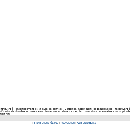
ontribuent à l'enrichissement de la base de données. Certaines, notamment les témoignages, ne peuvent êtr
cation de données erronées sont bienvenues et, dans ce cas, les corrections nécessaires sont appliquées d
ajpn.org
|
Informations légales
|
Association
|
Remerciements
|