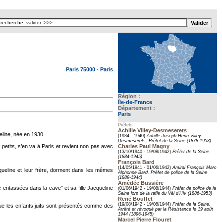
Texte pour ecartement lateral
Paris 75000
-
Paris
Région :
Île-de-France
Département :
Paris
Préfets :
Achille Villey-Desmeserets
eline, née en 1930.
(1934 - 1940)
Achille Joseph Henri Villey-
Desmeserets, Préfet de la Seine (1878-1953)
 petits, s’en va à Paris et revient non pas avec
Charles Paul Magny
(13/10/1940 - 19/08/1942)
Préfet de la Seine
(1884-1945)
François Bard
(14/05/1941 - 01/06/1942)
Amiral François Marc
queline et leur frère, dorment dans les mêmes
Alphonse Bard, Préfet de police de la Seine
(1889-1944)
Amédée Bussière
e entassées dans la cave" et sa fille Jacqueline
(01/06/1942 - 19/08/1944)
Préfet de police de la
Seine lors de la rafle du Vél d’Hiv (1886-1953)
René Bouffet
(19/08/1942 - 19/08/1944)
Préfet de la Seine.
is que les enfants juifs sont présentés comme des
Arrêté et révoqué par la Résistance le 19 août
1944 (1896-1945)
Marcel Pierre Flouret