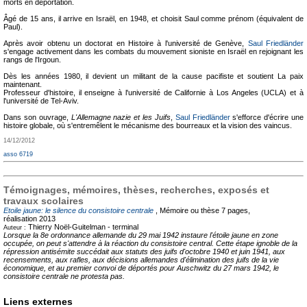
morts en déportation.
Âgé de 15 ans, il arrive en Israël, en 1948, et choisit Saul comme prénom (équivalent de
Paul).
Après avoir obtenu un doctorat en Histoire à l'université de Genève,
Saul Friedländer
s'engage activement dans les combats du mouvement sioniste en Israël en rejoignant les
rangs de l'Irgoun.
Dès les années 1980, il devient un militant de la cause pacifiste et soutient La paix
maintenant.
Professeur d'histoire, il enseigne à l'université de Californie à Los Angeles (UCLA) et à
l'université de Tel-Aviv.
Dans son ouvrage,
L'Allemagne nazie et les Juifs
,
Saul Friedländer
s'efforce d'écrire une
histoire globale, où s'entremêlent le mécanisme des bourreaux et la vision des vaincus.
14/12/2012
asso 6719
Témoignages, mémoires, thèses, recherches, exposés et
travaux scolaires
Etoile jaune: le silence du consistoire centrale
, Mémoire ou thèse
7 pages,
réalisation 2013
Thierry Noël-Guitelman -
terminal
Auteur :
Lorsque la 8e ordonnance allemande du 29 mai 1942 instaure l'étoile jaune en zone
occupée, on peut s'attendre à la réaction du consistoire central. Cette étape ignoble de la
répression antisémite succédait aux statuts des juifs d'octobre 1940 et juin 1941, aux
recensements, aux rafles, aux décisions allemandes d'élimination des juifs de la vie
économique, et au premier convoi de déportés pour Auschwitz du 27 mars 1942, le
consistoire centrale ne protesta pas.
Liens externes