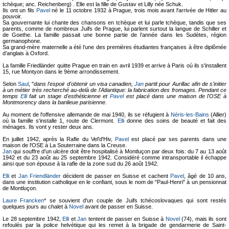
tchèque; anc. Reichenberg)
. Elle est la fille de Gustav et Lilly née Schuk.
Ils ont un fils
Pavel
né le 11 octobre 1932 à Prague, trois mois avant l'arrivée de Hitler au
pouvoir.
Sa gouvernante lui chante des chansons en tchèque et lui parle tchèque, tandis que ses
parents, comme de nombreux Juifs de Prague, lui parlent surtout la langue de Schiller et
de Goethe. La famille passait une bonne partie de l’année dans les Sudètes, région
germanophone.
Sa grand-mère maternelle a été l’une des premières étudiantes françaises à être diplômée
d’anglais à Oxford.
La famille Friedländer quitte Prague en train en avril 1939 et arrive à Paris où ils s'installent
15, rue Montyon dans le 9ème arrondissement.
Selon
Saul
, "
dans l'espoir d'obtenir un visa canadien,
Jan
partit pour Aurillac afin de s'initier
à un métier très recherché au-delà de l'Atlantique: la fabrication des fromages. Pendant ce
temps
Elli
fait un stage d'esthéticienne et
Pavel
est placé dans une maison de l'OSE à
Montmorency dans la banlieue parisienne.
Au moment de l'offensive allemande de mai 1940, ils se réfugient à
Néris-les-Bains
(Allier)
où la famille s'installe 1, route de Clermont.
Elli
donne des soins de beauté et fait des
ménages. Ils vont y rester deux ans.
En juillet 1942, après la Rafle du Vel'd'Hiv,
Pavel
est placé par ses parents dans une
maison de l'OSE à La Souterraine dans la Creuse.
Jan
qui souffre d'un ulcère doit être hospitalisé à Montluçon par deux fois: du 7 au 13 août
1942 et du 23 août au 25 septembre 1942. Considéré comme intransportable il échappe
ainsi que son épouse à la rafle de la zone sud du 26 août 1942.
Elli
et
Jan Friendländer
décident de passer en Suisse et cachent
Pavel
, âgé de 10 ans,
dans une institution catholique en le confiant, sous le nom de "Paul-Henri" à un pensionnat
de Montluçon.
Laure Francken
* se souvient d'un couple de Juifs tchécoslovaques qui sont restés
quelques jours au chalet à
Novel
avant de passer en Suisse.
Le 28 septembre 1942,
Elli
et
Jan
tentent de passer en Suisse à
Novel
(74), mais ils sont
refoulés par la police helvètique qui les remet à la brigade de gendarmerie de Saint-