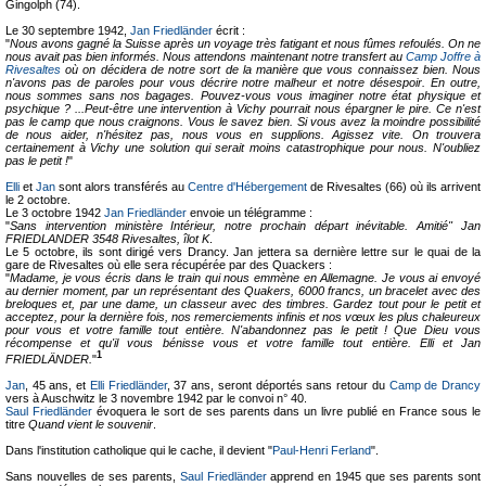
Gingolph (74).
Le 30 septembre 1942,
Jan Friedländer
écrit :
"
Nous avons gagné la Suisse après un voyage très fatigant et nous fûmes refoulés. On ne
nous avait pas bien informés. Nous attendons maintenant notre transfert au
Camp Joffre à
Rivesaltes
où on décidera de notre sort de la manière que vous connaissez bien. Nous
n'avons pas de paroles pour vous décrire notre malheur et notre désespoir. En outre,
nous sommes sans nos bagages. Pouvez-vous vous imaginer notre état physique et
psychique ? ...Peut-être une intervention à Vichy pourrait nous épargner le pire. Ce n'est
pas le camp que nous craignons. Vous le savez bien. Si vous avez la moindre possibilité
de nous aider, n'hésitez pas, nous vous en supplions. Agissez vite. On trouvera
certainement à Vichy une solution qui serait moins catastrophique pour nous. N'oubliez
pas le petit !
"
Elli
et
Jan
sont alors transférés au
Centre d'Hébergement
de Rivesaltes (66) où ils arrivent
le 2 octobre.
Le 3 octobre 1942
Jan Friedländer
envoie un télégramme :
"
Sans intervention ministère Intérieur, notre prochain départ inévitable. Amitié" Jan
FRIEDLANDER 3548 Rivesaltes, îlot K
.
Le 5 octobre, ils sont dirigé vers Drancy. Jan jettera sa dernière lettre sur le quai de la
gare de Rivesaltes où elle sera récupérée par des Quackers :
"
Madame, je vous écris dans le train qui nous emmène en Allemagne. Je vous ai envoyé
au dernier moment, par un représentant des Quakers, 6000 francs, un bracelet avec des
breloques et, par une dame, un classeur avec des timbres. Gardez tout pour le petit et
acceptez, pour la dernière fois, nos remerciements infinis et nos vœux les plus chaleureux
pour vous et votre famille tout entière. N'abandonnez pas le petit ! Que Dieu vous
récompense et qu'il vous bénisse vous et votre famille tout entière. Elli et Jan
1
FRIEDLÄNDER.
"
Jan
, 45 ans, et
Elli Friedländer
, 37 ans, seront déportés sans retour du
Camp de Drancy
vers à Auschwitz le 3 novembre 1942 par le convoi n° 40.
Saul Friedländer
évoquera le sort de ses parents dans un livre publié en France sous le
titre
Quand vient le souvenir
.
Dans l'institution catholique qui le cache, il devient "
Paul-Henri Ferland
".
Sans nouvelles de ses parents,
Saul Friedländer
apprend en 1945 que ses parents sont