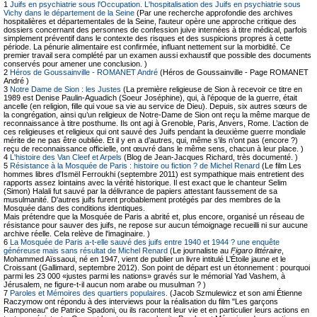
1
Juifs en psychiatrie sous l'Occupation. L'hospitalisation des Juifs en psychiatrie sous
Vichy dans le département de la Seine
(Par une recherche approfondie des archives
hospitalières et départementales de la Seine, l'auteur opère une approche critique des
dossiers concernant des personnes de confession juive internées à titre médical, parfois
simplement préventif dans le contexte des risques et des suspicions propres à cette
période. La pénurie alimentaire est confirmée, influant nettement sur la morbidité. Ce
premier travail sera complété par un examen aussi exhaustif que possible des documents
conservés pour amener une conclusion. )
2
Héros de Goussainville - ROMANET André
(Héros de Goussainville - Page ROMANET
André )
3
Notre Dame de Sion : les Justes
(La première religieuse de Sion à recevoir ce titre en
1989 est Denise Paulin-Aguadich (Soeur Joséphine), qui, à l’époque de la guerre, était
ancelle (en religion, fille qui voue sa vie au service de Dieu). Depuis, six autres sœurs de
la congrégation, ainsi qu’un religieux de Notre-Dame de Sion ont reçu la même marque de
reconnaissance à titre posthume. Ils ont agi à Grenoble, Paris, Anvers, Rome. L’action de
ces religieuses et religieux qui ont sauvé des Juifs pendant la deuxième guerre mondiale
mérite de ne pas être oubliée. Et il y en a d’autres, qui, même s’ils n’ont pas (encore ?)
reçu de reconnaissance officielle, ont œuvré dans le même sens, chacun à leur place. )
4
L'histoire des Van Cleef et Arpels
(Blog de Jean-Jacques Richard, très documenté. )
5
Résistance à la Mosquée de Paris : histoire ou fiction ? de Michel Renard
(Le film Les
hommes libres d'Ismël Ferroukhi (septembre 2011) est sympathique mais entretient des
rapports assez lointains avec la vérité historique. Il est exact que le chanteur Selim
(Simon) Halali fut sauvé par la délivrance de papiers attestant faussement de sa
musulmanité. D'autres juifs furent probablement protégés par des membres de la
Mosquée dans des conditions identiques.
Mais prétendre que la Mosquée de Paris a abrité et, plus encore, organisé un réseau de
résistance pour sauver des juifs, ne repose sur aucun témoignage recueilli ni sur aucune
archive réelle. Cela relève de l'imaginaire. )
6
La Mosquée de Paris a-t-elle sauvé des juifs entre 1940 et 1944 ? une enquête
généreuse mais sans résultat de Michel Renard
(Le journaliste au
Figaro littéraire
,
Mohammed Aïssaoui, né en 1947, vient de publier un livre intitulé L’Étoile jaune et le
Croissant (Gallimard, septembre 2012). Son point de départ est un étonnement : pourquoi
parmi les 23 000 «justes parmi les nations» gravés sur le mémorial Yad Vashem, à
Jérusalem, ne figure-t-il aucun nom arabe ou musulman ? )
7
Paroles et Mémoires des quartiers populaires.
(Jacob Szmulewicz et son ami Étienne
Raczymow ont répondu à des interviews pour la réalisation du film "Les garçons
Ramponeau" de Patrice Spadoni, ou ils racontent leur vie et en particulier leurs actions en