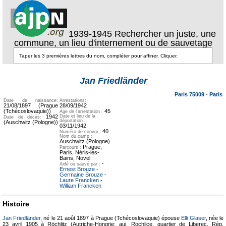
1939-1945 Rechercher un juste, une
commune, un lieu d'internement ou de sauvetage
Texte pour
ecartement
Texte pour
Jan Friedländer
ecartement lateral
lateral
Paris 75009
-
Paris
Date de naissance:
Arrestations:
21/08/1897 (Prague
28/09/1942
(Tchécoslovaquie))
45
Age de l'arrestation :
1942
Date et lieu de la
Date de décès:
déportation :
(Auschwitz (Pologne))
03/11/1942
40
Numéro de convoi :
Nom du camp :
Auschwitz (Pologne)
Prague,
Parcours :
Paris, Néris-les-
Bains, Novel
-
Aidé ou sauvé par :
Ernest Brouze
-
Germaine Brouze
-
Laure Francken
-
William Francken
Histoire
Jan Friedländer
, né le 21 août 1897 à Prague (Tchécoslovaquie) épouse
Elli Glaser
, née le
23 avril 1905 à
Röchlitz (Autriche-Hongrie; auj. Rochlice, quartier de Liberec, Rép.