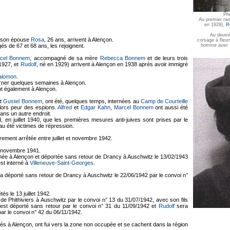
Ph
Au premier ra
en 1929),
R
Au deuxi
t son épouse
Rosa
, 26 ans, arrivent à Alençon.
corsage à fleur
homme avec 
gés de 67 et 68 ans, les rejoignent.
cel Bonnem
, accompagné de sa mère
Rebecca Bonnem
et de leurs trois
1927, et
Rudolf
, né en 1929) arrivent à Alençon en 1938 après avoir immigré
Salomon
.
urner quelques semaines à Alençon.
ent également à Alençon.
t
Gustel Bonnem
, ont été, quelques temps, internées au
Camp de Courteille
alors peur des espions.
Alfred
et
Edgar Kahn
,
Marcel Bonnem
ont aussi été
ans un autre endroit.
, en juillet 1940, que les premières mesures anti-juives sont prises par le
au été victimes de répression.
ement arrêtée entre juillet et novembre 1942.
s novembre 1941.
rnée à Alençon et déportée sans retour de Drancy à Auschwitz le 13/02/1943
st interné à
Villeneuve-Saint-Georges
.
sera déporté sans retour de Drancy à Auschwitz le 22/06/1942 par le convoi n°
és le 13 juillet 1942.
de Phithiviers à Auschwitz par le convoi n° 13 du 31/07/1942, avec son fils
est déporté sans retour par le convoi n° 31 du 11/09/1942 et
Rudolf
sera
ar le convoi n° 42 du 06/11/1942.
ivés à Alençon, ont fui vers la zone non occupée et se cachent dans la région