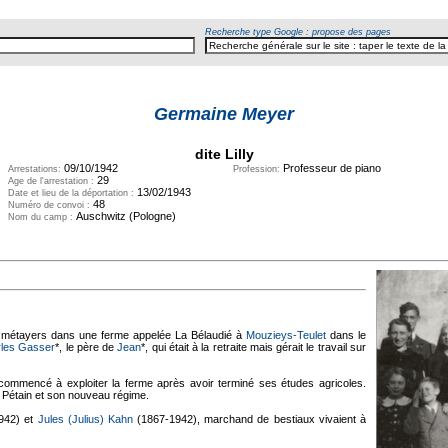
Recherche type Google : propose des pages
Germaine Meyer
dite Lilly
09/10/1942
Professeur de piano
Arrestations:
Profession:
29
Age de l'arrestation :
13/02/1943
Date et lieu de la déportation :
48
Numéro de convoi :
Auschwitz (Pologne)
Nom du camp :
e métayers dans une ferme appelée La Bélaudié à
Mouzieys-Teulet
dans le
les Gasser
*, le père de
Jean
*, qui était à la retraite mais gérait le travail sur
 commencé à exploiter la ferme après avoir terminé ses études agricoles.
 à Pétain et son nouveau régime.
942) et
Jules (Julius) Kahn
(1867-1942), marchand de bestiaux vivaient à