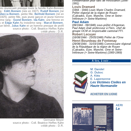
condamnation pour faits de Résistance (1896-
1991)
Louis Dramard
oto réunissant presque toute la famille Kahn-Bonnem
(1944 - 1944)
Louis Marie Charles Dramard,
ng :
Edith Bonnem
(née en 1927),
Rudolf Bonnem
(né
Préfet régional de la région de Rouen
ebecca Bonnem
, petite fille,
Berthold Bonnem
(né en
(Calvados, Eure, Manche, Orne et Seine-
1925), petite fille, puis jeune garçon et jeune homme
Inférieure (= Seine-Maritime)
ème rang :
Gustel Bonnem
,
Ida Kahn
, une femme en
Paul Adam
s et
Edgar Kahn
Au troisième rang :
Marcel Bonnem
,
(09/1944 - 09/1946)
sous-préfet d'Argentan,
un béret,
Julius Kahn
et un homme presque de profil
Paul Adam était professeur à Flers, chef de
source photo : Coll. Beatrice Heffes Kahn
groupe OCM et responsable cantonal FFI.
crédit photo : D.R.
Robert Lecuyer
(16/08/1944 - 25/05/1946)
Préfet de l'Orne
Henri Bourdeau de Fontenay
(29/08/1944 - 31/03/1946)
Commissaire régional
de la République de la région de Rouen
(Calvados, Eure, Manche, Orne et Seine-
Inférieure (= Seine-Maritime) (1900-1969)
À lire, à voir…
M. Dandel
G. Duboc
A. Kitts
E. Lapersonne
Les Victimes Civiles en
Haute Normandie
ACHETER EN LIGNE
AERI
La
Germaine Meyer
source photo : Coll. Beatrice Heffes Kahn
crédit photo : D.R.