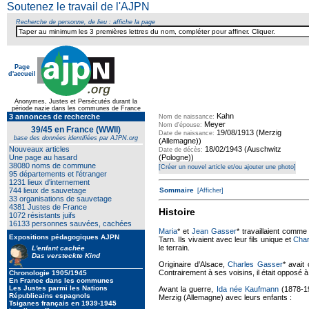
Soutenez le travail de l'AJPN
Recherche de personne, de lieu : affiche la page
Page
d'accueil
Texte pour ecartement lateral
Anonymes, Justes et Persécutés durant la
période nazie dans les communes de France
Kahn
3 annonces de recherche
Nom de naissance:
Meyer
Nom d'épouse:
39/45 en France (WWII)
19/08/1913 (Merzig
Date de naissance:
base des données identifiées par AJPN.org
(Allemagne))
Nouveaux articles
18/02/1943 (Auschwitz
Date de décès:
Une page au hasard
(Pologne))
38080 noms de commune
[Créer un nouvel article et/ou ajouter une photo]
95 départements et l'étranger
1231 lieux d'internement
744 lieux de sauvetage
Sommaire
[Afficher]
33 organisations de sauvetage
4381 Justes de France
Histoire
1072 résistants juifs
16133 personnes sauvées, cachées
Maria
* et
Jean Gasser
* travaillaient comm
Expositions pédagogiques AJPN
Tarn. Ils vivaient avec leur fils unique et
Char
le terrain.
L'enfant cachée
Das versteckte Kind
Originaire d’Alsace,
Charles Gasser
* avait
Contrairement à ses voisins, il était opposé
Chronologie 1905/1945
En France dans les communes
Les Justes parmi les Nations
Avant la guerre,
Ida née Kaufmann
(1878-1
Républicains espagnols
Merzig (Allemagne) avec leurs enfants :
Tsiganes français en 1939-1945