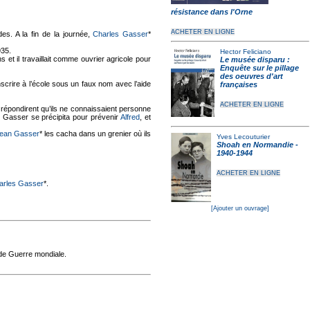
résistance dans l'Orne
ACHETER EN LIGNE
s. A la fin de la journée,
Charles Gasser
*
1935.
Hector Feliciano
 et il travaillait comme ouvrier agricole pour
Le musée disparu :
Enquête sur le pillage
des oeuvres d'art
nscrire à l’école sous un faux nom avec l’aide
françaises
ACHETER EN LIGNE
répondirent qu’ils ne connaissaient personne
ls Gasser se précipita pour prévenir
Alfred
, et
ean Gasser
* les cacha dans un grenier où ils
Yves Lecouturier
Shoah en Normandie -
1940-1944
ACHETER EN LIGNE
arles Gasser
*.
[Ajouter un ouvrage]
nde Guerre mondiale.