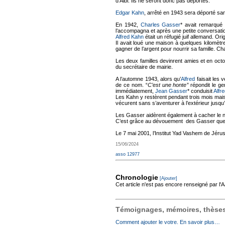
d’Albi. Ils ne seront donc pas déportés.
Edgar Kahn
, arrêté en 1943 sera déporté sa
En 1942,
Charles Gasser
* avait remarqué 
l’accompagna et après une petite conversation
Alfred Kahn
était un réfugié juif allemand. Or
Il avait loué une maison à quelques kilomèt
gagner de l’argent pour nourrir sa famille. 
Les deux familles devinrent amies et en octo
du secrétaire de mairie.
A l’automne 1943, alors qu’
Alfred
faisait les
de ce nom. “
C’est une honte
” répondit le g
immédiatement,
Jean Gasser
* conduisit
Alfr
Les Kahn y restèrent pendant trois mois mais
vécurent sans s’aventurer à l’extérieur jusq
Les Gasser aidèrent également à cacher le
C’est grâce au dévouement des Gasser que l
Le 7 mai 2001, l’Institut Yad Vashem de Jéru
15/06/2024
asso 12977
Chronologie
[Ajouter]
Cet article n'est pas encore renseigné par l
Témoignages, mémoires, thèses,
Comment ajouter le votre. En savoir plus…