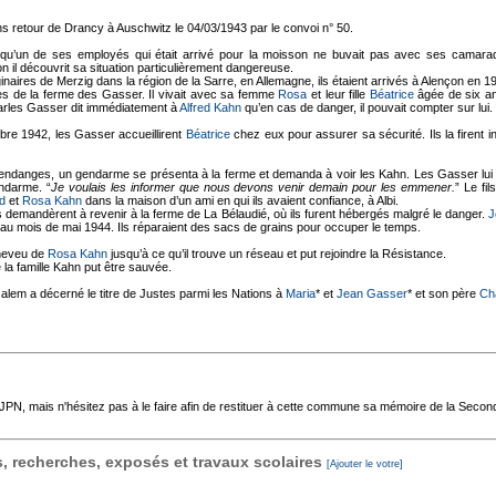
ns retour de Drancy à Auschwitz le 04/03/1943 par le convoi n° 50.
qu’un de ses employés qui était arrivé pour la moisson ne buvait pas avec ses camarade
 il découvrit sa situation particulièrement dangereuse.
iginaires de Merzig dans la région de la Sarre, en Allemagne, ils étaient arrivés à Alençon en 
res de la ferme des Gasser. Il vivait avec sa femme
Rosa
et leur fille
Béatrice
âgée de six ans
Charles Gasser dit immédiatement à
Alfred Kahn
qu’en cas de danger, il pouvait compter sur lui.
bre 1942, les Gasser accueillirent
Béatrice
chez eux pour assurer sa sécurité. Ils la firent i
 vendanges, un gendarme se présenta à la ferme et demanda à voir les Kahn. Les Gasser lui 
endarme. “
Je voulais les informer que nous devons venir demain pour les emmener.
” Le fi
ed
et
Rosa Kahn
dans la maison d’un ami en qui ils avaient confiance, à Albi.
 demandèrent à revenir à la ferme de La Bélaudié, où ils furent hébergés malgré le danger.
J
u’au mois de mai 1944. Ils réparaient des sacs de grains pour occuper le temps.
 neveu de
Rosa Kahn
jusqu’à ce qu’il trouve un réseau et put rejoindre la Résistance.
a famille Kahn put être sauvée.
salem a décerné le titre de Justes parmi les Nations à
Maria
* et
Jean Gasser
* et son père
Ch
'AJPN, mais n'hésitez pas à le faire afin de restituer à cette commune sa mémoire de la Seco
 recherches, exposés et travaux scolaires
[Ajouter le votre]