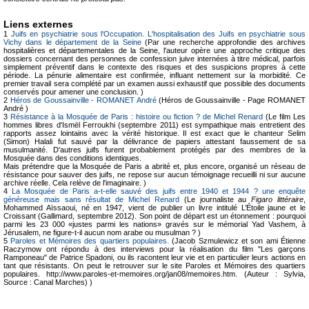
Liens externes
1
Juifs en psychiatrie sous l'Occupation. L'hospitalisation des Juifs en psychiatrie sous
Vichy dans le département de la Seine
(Par une recherche approfondie des archives
hospitalières et départementales de la Seine, l'auteur opère une approche critique des
dossiers concernant des personnes de confession juive internées à titre médical, parfois
simplement préventif dans le contexte des risques et des suspicions propres à cette
période. La pénurie alimentaire est confirmée, influant nettement sur la morbidité. Ce
premier travail sera complété par un examen aussi exhaustif que possible des documents
conservés pour amener une conclusion. )
2
Héros de Goussainville - ROMANET André
(Héros de Goussainville - Page ROMANET
André )
3
Résistance à la Mosquée de Paris : histoire ou fiction ? de Michel Renard
(Le film Les
hommes libres d'Ismël Ferroukhi (septembre 2011) est sympathique mais entretient des
rapports assez lointains avec la vérité historique. Il est exact que le chanteur Selim
(Simon) Halali fut sauvé par la délivrance de papiers attestant faussement de sa
musulmanité. D'autres juifs furent probablement protégés par des membres de la
Mosquée dans des conditions identiques.
Mais prétendre que la Mosquée de Paris a abrité et, plus encore, organisé un réseau de
résistance pour sauver des juifs, ne repose sur aucun témoignage recueilli ni sur aucune
archive réelle. Cela relève de l'imaginaire. )
4
La Mosquée de Paris a-t-elle sauvé des juifs entre 1940 et 1944 ? une enquête
généreuse mais sans résultat de Michel Renard
(Le journaliste au
Figaro littéraire
,
Mohammed Aïssaoui, né en 1947, vient de publier un livre intitulé L’Étoile jaune et le
Croissant (Gallimard, septembre 2012). Son point de départ est un étonnement : pourquoi
parmi les 23 000 «justes parmi les nations» gravés sur le mémorial Yad Vashem, à
Jérusalem, ne figure-t-il aucun nom arabe ou musulman ? )
5
Paroles et Mémoires des quartiers populaires.
(Jacob Szmulewicz et son ami Étienne
Raczymow ont répondu à des interviews pour la réalisation du film "Les garçons
Ramponeau" de Patrice Spadoni, ou ils racontent leur vie et en particulier leurs actions en
tant que résistants. On peut le retrouver sur le site Paroles et Mémoires des quartiers
populaires. http://www.paroles-et-memoires.org/jan08/memoires.htm. (Auteur : Sylvia,
Source : Canal Marches) )