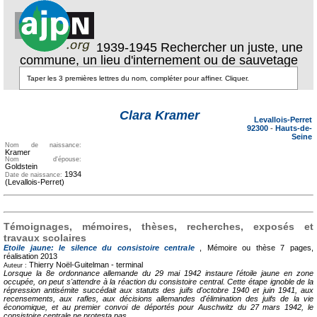
1939-1945 Rechercher un juste, une
commune, un lieu d'internement ou de sauvetage
Texte pour
Texte pour
ecartement lateral
ecartement
Clara Kramer
lateral
Levallois-Perret
92300
-
Hauts-de-
Seine
Nom de naissance:
Kramer
Nom d'épouse:
Goldstein
1934
Date de naissance:
(Levallois-Perret)
Témoignages, mémoires, thèses, recherches, exposés et
travaux scolaires
Etoile jaune: le silence du consistoire centrale
, Mémoire ou thèse
7 pages,
réalisation 2013
Thierry Noël-Guitelman -
terminal
Auteur :
Lorsque la 8e ordonnance allemande du 29 mai 1942 instaure l'étoile jaune en zone
occupée, on peut s'attendre à la réaction du consistoire central. Cette étape ignoble de la
répression antisémite succédait aux statuts des juifs d'octobre 1940 et juin 1941, aux
recensements, aux rafles, aux décisions allemandes d'élimination des juifs de la vie
économique, et au premier convoi de déportés pour Auschwitz du 27 mars 1942, le
consistoire centrale ne protesta pas.