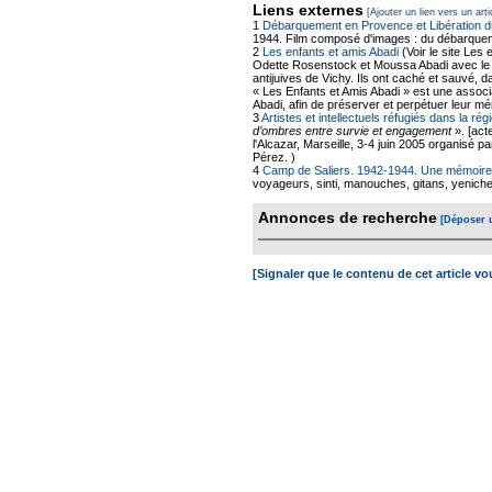
Liens externes
[Ajouter un lien vers un arti
1
Débarquement en Provence et Libération du
1944. Film composé d'images : du débarquem
2
Les enfants et amis Abadi
(Voir le site Les
Odette Rosenstock et Moussa Abadi avec le 
antijuives de Vichy. Ils ont caché et sauvé, 
« Les Enfants et Amis Abadi » est une associ
Abadi, afin de préserver et perpétuer leur m
3
Artistes et intellectuels réfugiés dans la r
d’ombres entre survie et engagement
». [act
l'Alcazar, Marseille, 3-4 juin 2005 organisé p
Pérez. )
4
Camp de Saliers. 1942-1944. Une mémoire 
voyageurs, sinti, manouches, gitans, yeniche
Annonces de recherche
[Déposer 
[Signaler que le contenu de cet article v