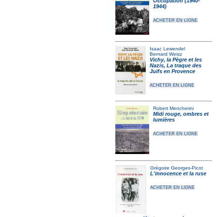
Occupation (1940-
1944)
ACHETER EN LIGNE
Isaac Lewendel
Bernard Weisz
Vichy, la Pègre et les
Nazis, La traque des
Juifs en Provence
ACHETER EN LIGNE
Robert Mencherini
Midi rouge, ombres et
lumières
ACHETER EN LIGNE
Grégoire Georges-Picot
L'innocence et la ruse
ACHETER EN LIGNE