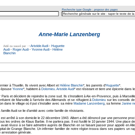
Recherche type Google : propose des pages
Anne-Marie Lanzenberg
-
Aristide Audi
-
Huguette
Aidé ou sauvé par :
Audi
-
Roger Audi
-
Yvonne Audi
-
Hélène
Blanchin
ermier à Thuellin. Ils vivent avec Albert et
Hélène Blanchin
*, les parents d'
Huguette
*.
n épouse
Yvonne
*, habitent à
Dolomieu
.
Aristide Audi
* est résistant et tient une épicerie dans le
r Paris et décident de rejoindre la zone sud. Ils s'installent à Aix-en-Provence, puis à Marseille
nfuient de Marseille à l'arrivée des Allemands et se réfugient à
Dolomieu
sur les conseils 
on dans le village où il put s'installer avec sa mère
Madame Lanzenberg
, sa femme
Janine n
a famille Audi se lie d'amitié avec cette famille de résistants.
s, est arrêté à son domicile le 22 décembre 1943. Albert a été dénoncé par une personne pr
s les ordres de Klaus Barbie. Il ne parlera pas. Il est fusillé le 10 janvier 1944. Une place de 
 avait réussi à se faire admettre auprès de Blanchin en se faisant passer pour appelé en Al
pital de Grange Blanche. Un infirmier familier de notre région trouva dans ses papiers un ra
e arrestation générale.