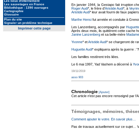
Les lieux d'internement
Les sauvetages en France
En janvier 1944, la Gestapo fait irruption c
Bibliothèque : 1390 ouvrages
Roger Audi
*, le frère d'
Aristide Audi
*, à
Veyrin
Cartographie
Aristide Audi
* leur avait fourni de faux papiers
Glossaire
Plan du site
Marthe Hensi
fut arretée et conduite à Grenob
Signaler un problème technique
Les Lanzenberg, accompagnés par
Huguett
Imprimer cette page
Après deux mois, ils quittèrent cette cache
Janine Lanzenberg
et sa belle-mère
Madame
Yvonne
* et
Aristide Audi
* se chargeront de ravi
Huguette Audi
* expliquera après la guerre : "
Les familles restèrent très liées.
Le 6 mai 1997, Yad Vashem a décerné à
Yvo
19/11/2019
asso 903
Chronologie
[Ajouter]
Cet article n'est pas encore renseigné par l
Témoignages, mémoires, thèses,
Comment ajouter le votre. En savoir plus…
Pas de travaux actuellement sur ce sujet… Vou