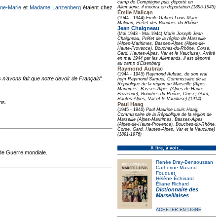
camp de Compiègne puis déporté en
ne-Marie
et
Madame Lanzenberg
étaient chez
Allemagne, il mourra en déportation (1895-1945)
Émile Malican
(1944 - 1944)
Émile Gabriel Louis Marie
Malican, Préfet des Bouches-du-Rhône
Jean Chaigneau
(Mai 1943 - Mai 1944)
Marie Joseph Jean
Chaigneau, Préfet de la région de Marseille
(Alpes-Maritimes, Basses-Alpes (Alpes-de-
Haute-Provence), Bouches-du-Rhône, Corse,
Gard, Hautes-Alpes, Var et le Vaucluse). Arrêté
en mai 1944 par les Allemands, il est déporté
au camp d'Eisenberg
Raymond Aubrac
(1944 - 1945)
Raymond Aubrac, de son vrai
n'avons fait que notre devoir de Français
".
nom Raymond Samuel, Commissaire de la
République de la région de Marseille (Alpes-
Maritimes, Basses-Alpes (Alpes-de-Haute-
Provence), Bouches-du-Rhône, Corse, Gard,
Hautes-Alpes, Var et le Vaucluse) (1914)
ns.
Paul Haag
(1945 - 1946)
Paul Maurice Louis Haag,
Commissaire de la République de la région de
Marseille (Alpes-Maritimes, Basses-Alpes
(Alpes-de-Haute-Provence), Bouches-du-Rhône,
Corse, Gard, Hautes-Alpes, Var et le Vaucluse)
(1891-1976)
À lire, à voir…
nde Guerre mondiale.
Renée Dray-Bensoussan
Catherine Marand-
Fouquet
Hélène Échinard
Éliane Richard
Dictionnaire des
Marseillaises
ACHETER EN LIGNE