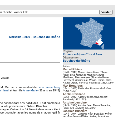
Texte pour ecartement lateral
Marseille 13000
-
Bouches-du-Rhône
Région :
Provence-Alpes-Côte d'Azur
Département :
Bouches-du-Rhône
Préfets :
Marcel Ribière
(1940 - 1943)
Marcel Julien Henri Ribière,
Préfet de la région de Marseille (Alpes-
 village.
Maritimes, Basses-Alpes (Alpes-de-Haute-
Provence), Bouches-du-Rhône, Corse, Gard,
Hautes-Alpes, Var et le Vaucluse) (1892-1986)
.
Max Bonafous
de M. Mermet, commandant de
Léon Lanzenberg
(1941 - 1942)
Préfet des Bouches-du-Rhône
é Hensi
et leur fille
Anne-Marie
(11 ans en 1943)
(1900-1975)
Adelin Rivalland
(1942 - 1943)
Adelin Pascal Jean Joseph
Rivalland (1893-1965)
Antoine Lemoine
oche connaissant ses habitudes. Il est emmené à
(1943 - 1944)
Antoine Jean Marcel Lemoine,
la ville porte le nom d'Albert Blanchin.
Préfet des Bouches-du-Rhône
lemagne. Cet espion fut blessé dans un accident
Jacques Bussière
pport complet avec les noms de chacun, qu'il fit
(1944 - 1944)
Jacques Félix Bussière, Préfet
des Bouches-du-Rhône. Arrêté, interné au