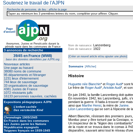
Soutenez le travail de l'AJPN
Recherche de personne, de lieu : affiche la page
Page
d'accueil
Texte pour ecartement lateral
Anonymes, Justes et Persécutés durant la
Lanzenberg
Nom de naissance:
période nazie dans les communes de France
1922
Date de naissance:
3 annonces de recherche
39/45 en France (WWII)
[Créer un nouvel article et/ou ajouter une photo]
base des données identifiées par AJPN.org
Nouveaux articles
Sommaire
[Afficher]
Une page au hasard
38080 noms de commune
95 départements et l'étranger
Histoire
1231 lieux d'internement
744 lieux de sauvetage
Huguette née Blanchin
* et
Roger Audi
* sont f
33 organisations de sauvetage
Le frère de
Roger Audi
*,
Aristide Audi
*, et so
4381 Justes de France
1072 résistants juifs
En juin 1940, la famille Lanzenberg doit quitte
16133 personnes sauvées, cachées
En novembre 1942, les Lanzenberg, juifs, s'e
pendant la guerre. Il l'aida à trouver une mais
Expositions pédagogiques AJPN
ainsi que
Marthe Hensi
, la mère de
Janine
.
L'enfant cachée
Léon Lanzenberg
qui se sert à l'épicerie de l
Das versteckte Kind
Albert Blanchin, résistant des premiers jour
Chronologie 1905/1945
Montluc pour y être torturé par la Gestapo, sou
En France dans les communes
Un inspecteur de la "légion des combattants"
Les Justes parmi les Nations
de la route et se trouva dans le comas à l'hô
Républicains espagnols
disparaître, sauvant ainsi tout le réseau d'un
Tsiganes français en 1939-1945