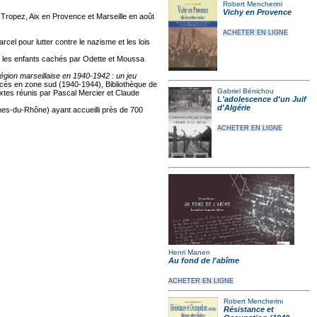
Robert Mencherini
Vichy en Provence
-Tropez, Aix en Provence et Marseille en août
ACHETER EN LIGNE
 pour lutter contre le nazisme et les lois
et les enfants cachés par Odette et Moussa
 région marseillaise en 1940-1942 : un jeu
acés en zone sud (1940-1944), Bibliothèque de
Gabriel Bénichou
 Textes réunis par Pascal Mercier et Claude
L'adolescence d'un Juif
d'Algérie
es-du-Rhône) ayant accueilli près de 700
ACHETER EN LIGNE
Henri Manen
Au fond de l'abîme
ACHETER EN LIGNE
Robert Mencherini
Résistance et