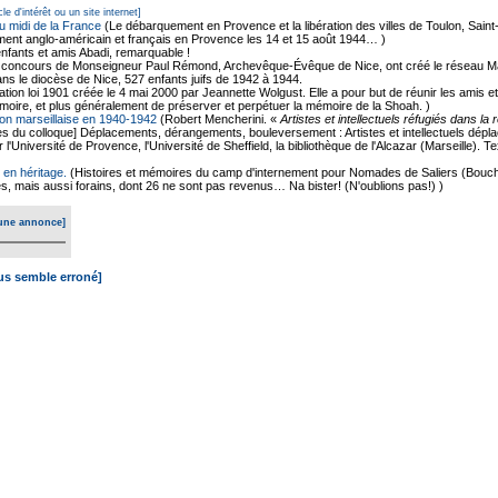
cle d'intérêt ou un site internet]
 midi de la France
(Le débarquement en Provence et la libération des villes de Toulon, Saint
ent anglo-américain et français en Provence les 14 et 15 août 1944… )
 enfants et amis Abadi, remarquable !
concours de Monseigneur Paul Rémond, Archevêque-Évêque de Nice, ont créé le réseau Marcel
dans le diocèse de Nice, 527 enfants juifs de 1942 à 1944.
ation loi 1901 créée le 4 mai 2000 par Jeannette Wolgust. Elle a pour but de réunir les amis 
émoire, et plus généralement de préserver et perpétuer la mémoire de la Shoah. )
égion marseillaise en 1940-1942
(Robert Mencherini. «
Artistes et intellectuels réfugiés dans la
es du colloque] Déplacements, dérangements, bouleversement : Artistes et intellectuels dépl
ar l'Université de Provence, l'Université de Sheffield, la bibliothèque de l'Alcazar (Marseille).
en héritage.
(Histoires et mémoires du camp d'internement pour Nomades de Saliers (Bouch
s, mais aussi forains, dont 26 ne sont pas revenus… Na bister! (N'oublions pas!) )
une annonce]
ous semble erroné]