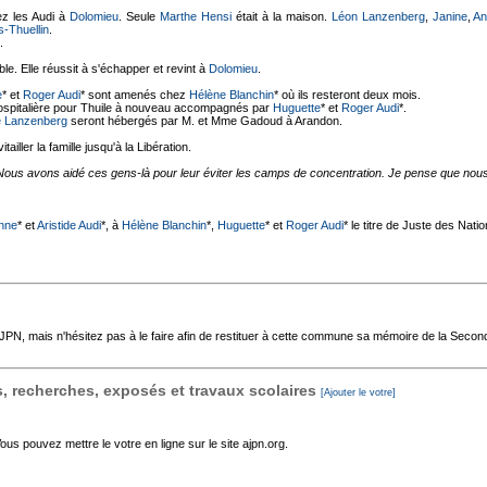
hez les Audi à
Dolomieu
. Seule
Marthe Hensi
était à la maison.
Léon Lanzenberg
,
Janine
,
An
s-Thuellin
.
.
le. Elle réussit à s'échapper et revint à
Dolomieu
.
e
* et
Roger Audi
* sont amenés chez
Hélène Blanchin
* où ils resteront deux mois.
 hospitalière pour Thuile à nouveau accompagnés par
Huguette
* et
Roger Audi
*.
 Lanzenberg
seront hébergés par M. et Mme Gadoud à Arandon.
tailler la famille jusqu'à la Libération.
Nous avons aidé ces gens-là pour leur éviter les camps de concentration. Je pense que nous 
nne
* et
Aristide Audi
*, à
Hélène Blanchin
*,
Huguette
* et
Roger Audi
* le titre de Juste des Natio
'AJPN, mais n'hésitez pas à le faire afin de restituer à cette commune sa mémoire de la Seco
 recherches, exposés et travaux scolaires
[Ajouter le votre]
s pouvez mettre le votre en ligne sur le site ajpn.org.