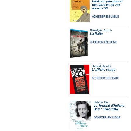
banlieue parisienne
des années 20 aux
années 50
ACHETER EN LIGNE
Roselyne Bosch
La Rafle
ACHETER EN LIGNE
Benoît Rayski
L'affiche rouge
ACHETER EN LIGNE
Hélène Berr
Le Journal d'Hélène
Berr : 1942-1944
ACHETER EN LIGNE