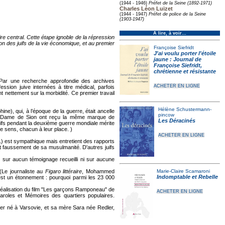
(1944 - 1946)
Préfet de la Seine (1892-1971)
Charles Léon Luizet
(1944 - 1947)
Préfet de police de la Seine
(1903-1947)
À lire, à voir…
e central. Cette étape ignoble de la répression
on des juifs de la vie économique, et au premier
Françoise Siefridt
J'ai voulu porter l'étoile
jaune : Journal de
Françoise Siefridt,
chrétienne et résistante
Par une recherche approfondie des archives
ACHETER EN LIGNE
sion juive internées à titre médical, parfois
t nettement sur la morbidité. Ce premier travail
Hélène Schustermann-
e), qui, à l’époque de la guerre, était ancelle
pincow
otre-Dame de Sion ont reçu la même marque de
Les Déracinés
Juifs pendant la deuxième guerre mondiale mérite
me sens, chacun à leur place. )
ACHETER EN LIGNE
) est sympathique mais entretient des rapports
ant faussement de sa musulmanité. D'autres juifs
 sur aucun témoignage recueilli ni sur aucune
Le journaliste au
Figaro littéraire
, Mohammed
Marie-Claire Scamaroni
Indomptable et Rebelle
t est un étonnement : pourquoi parmi les 23 000
éalisation du film "Les garçons Ramponeau" de
ACHETER EN LIGNE
 Paroles et Mémoires des quartiers populaires.
er né à Varsovie, et sa mère Sara née Redler,