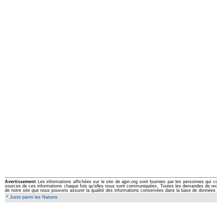
Avertissement
Les informations affichées sur le site de ajpn.org sont fournies par les personnes qui c
sources de ces informations chaque fois qu'elles nous sont communiquées. Toutes les demandes de rectifi
de notre site que nous pouvons assurer la qualité des informations conservées dans la base de données 
* Juste parmi les Nations