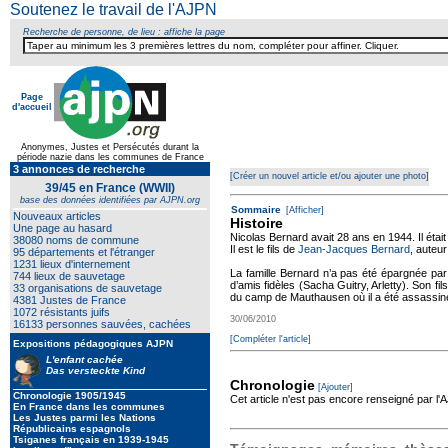
Soutenez le travail de l'AJPN
Recherche de personne, de lieu : affiche la page
Page
d'accueil
Texte pour ecartement lateral
Anonymes, Justes et Persécutés durant la
période nazie dans les communes de France
3 annonces de recherche
[Créer un nouvel article et/ou ajouter une photo]
39/45 en France (WWII)
base des données identifiées par AJPN.org
Sommaire
[Afficher]
Nouveaux articles
Histoire
Une page au hasard
Nicolas Bernard avait 28 ans en 1944. Il était m
38080 noms de commune
Il est le fils de
Jean-Jacques Bernard
, auteur
95 départements et l'étranger
1231 lieux d'internement
La famille Bernard n’a pas été épargnée par
744 lieux de sauvetage
d’amis fidèles (Sacha Guitry, Arletty). Son fil
33 organisations de sauvetage
du camp de Mauthausen où il a été assassiné
4381 Justes de France
1072 résistants juifs
30/06/2010
16133 personnes sauvées, cachées
[Compléter l'article]
Expositions pédagogiques AJPN
L'enfant cachée
Das versteckte Kind
Chronologie
[Ajouter]
Chronologie 1905/1945
Cet article n'est pas encore renseigné par l
En France dans les communes
Les Justes parmi les Nations
Républicains espagnols
Tsiganes français en 1939-1945