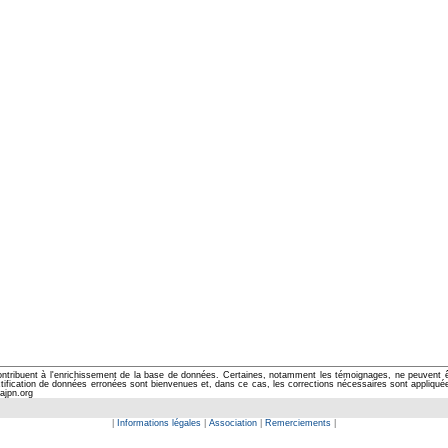
ontribuent à l'enrichissement de la base de données. Certaines, notamment les témoignages, ne peuvent êtr
cation de données erronées sont bienvenues et, dans ce cas, les corrections nécessaires sont appliquées d
ajpn.org
|
Informations légales
|
Association
|
Remerciements
|