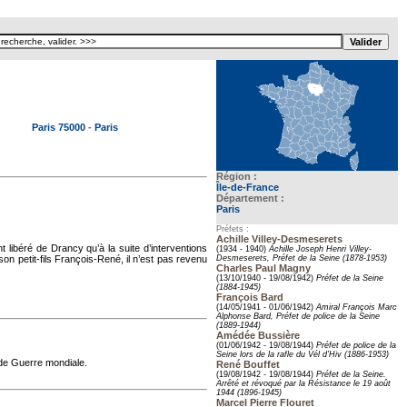
e pour ecartement lateral
Paris 75000
-
Paris
Région :
Île-de-France
Département :
Paris
Préfets :
Achille Villey-Desmeserets
 libéré de Drancy qu’à la suite d’interventions
(1934 - 1940)
Achille Joseph Henri Villey-
on petit-fils François-René, il n’est pas revenu
Desmeserets, Préfet de la Seine (1878-1953)
Charles Paul Magny
(13/10/1940 - 19/08/1942)
Préfet de la Seine
(1884-1945)
François Bard
(14/05/1941 - 01/06/1942)
Amiral François Marc
Alphonse Bard, Préfet de police de la Seine
(1889-1944)
Amédée Bussière
(01/06/1942 - 19/08/1944)
Préfet de police de la
Seine lors de la rafle du Vél d’Hiv (1886-1953)
nde Guerre mondiale.
René Bouffet
(19/08/1942 - 19/08/1944)
Préfet de la Seine.
Arrêté et révoqué par la Résistance le 19 août
1944 (1896-1945)
Marcel Pierre Flouret