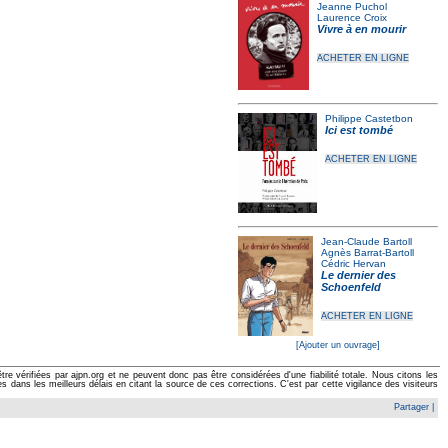
Jeanne Puchol
Laurence Croix
Vivre à en mourir
ACHETER EN LIGNE
Philippe Castetbon
Ici est tombé
ACHETER EN LIGNE
Jean-Claude Bartoll
Agnès Barrat-Bartoll
Cédric Hervan
Le dernier des
Schoenfeld
ACHETER EN LIGNE
[Ajouter un ouvrage]
e vérifiées par ajpn.org et ne peuvent donc pas être considérées d'une fiabilité totale. Nous citons les
ans les meilleurs délais en citant la source de ces corrections. C'est par cette vigilance des visiteurs
Partager
|