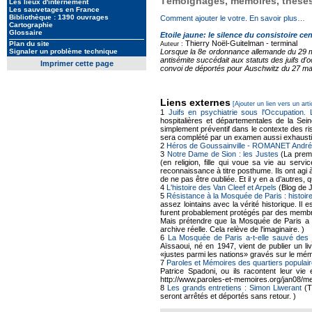
Témoignages, mémoires, thèses,
Les lieux d'internement
Les sauvetages en France
Bibliothèque : 1390 ouvrages
Comment ajouter le votre. En savoir plus…
Cartographie
Glossaire
Etoile jaune: le silence du consistoire cen
Thierry Noël-Guitelman -
terminal
Plan du site
Auteur :
Signaler un problème technique
Lorsque la 8e ordonnance allemande du 29 mai
antisémite succédait aux statuts des juifs d'
Imprimer cette page
convoi de déportés pour Auschwitz du 27 mars
Liens externes
[Ajouter un lien vers un arti
1
Juifs en psychiatrie sous l'Occupation.
hospitalières et départementales de la Sei
simplement préventif dans le contexte des ris
sera complété par un examen aussi exhausti
2
Héros de Goussainville - ROMANET André
3
Notre Dame de Sion : les Justes
(La premi
(en religion, fille qui voue sa vie au se
reconnaissance à titre posthume. Ils ont agi 
de ne pas être oubliée. Et il y en a d’autres
4
L'histoire des Van Cleef et Arpels
(Blog de 
5
Résistance à la Mosquée de Paris : histoire
assez lointains avec la vérité historique. Il
furent probablement protégés par des membr
Mais prétendre que la Mosquée de Paris a a
archive réelle. Cela relève de l'imaginaire. )
6
La Mosquée de Paris a-t-elle sauvé des 
Aïssaoui, né en 1947, vient de publier un li
«justes parmi les nations» gravés sur le mé
7
Paroles et Mémoires des quartiers populair
Patrice Spadoni, ou ils racontent leur vie 
http://www.paroles-et-memoires.org/jan08/me
8
Les grands entretiens : Simon Liwerant
(T
seront arrêtés et déportés sans retour. )