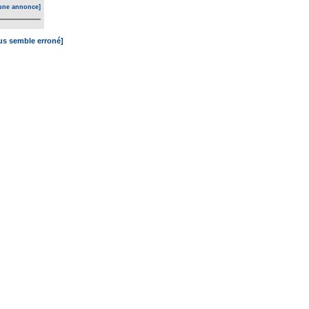
une annonce]
ous semble erroné]