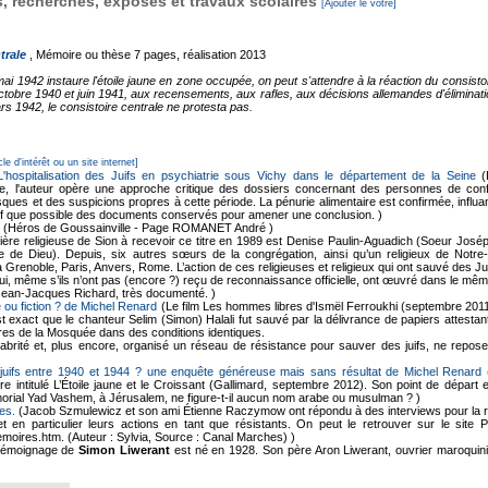
 recherches, exposés et travaux scolaires
[Ajouter le votre]
trale
, Mémoire ou thèse
7 pages, réalisation 2013
 1942 instaure l'étoile jaune en zone occupée, on peut s'attendre à la réaction du consistoir
octobre 1940 et juin 1941, aux recensements, aux rafles, aux décisions allemandes d'éliminati
 1942, le consistoire centrale ne protesta pas.
cle d'intérêt ou un site internet]
 L'hospitalisation des Juifs en psychiatrie sous Vichy dans le département de la Seine
(
ne, l'auteur opère une approche critique des dossiers concernant des personnes de confes
ques et des suspicions propres à cette période. La pénurie alimentaire est confirmée, influan
f que possible des documents conservés pour amener une conclusion. )
(Héros de Goussainville - Page ROMANET André )
ère religieuse de Sion à recevoir ce titre en 1989 est Denise Paulin-Aguadich (Soeur Joséphin
rvice de Dieu). Depuis, six autres sœurs de la congrégation, ainsi qu’un religieux de N
à Grenoble, Paris, Anvers, Rome. L’action de ces religieuses et religieux qui ont sauvé des 
, qui, même s’ils n’ont pas (encore ?) reçu de reconnaissance officielle, ont œuvré dans le mê
Jean-Jacques Richard, très documenté. )
 ou fiction ? de Michel Renard
(Le film Les hommes libres d'Ismël Ferroukhi (septembre 2011
 est exact que le chanteur Selim (Simon) Halali fut sauvé par la délivrance de papiers attest
es de la Mosquée dans des conditions identiques.
brité et, plus encore, organisé un réseau de résistance pour sauver des juifs, ne repose
juifs entre 1940 et 1944 ? une enquête généreuse mais sans résultat de Michel Renard
(
vre intitulé L’Étoile jaune et le Croissant (Gallimard, septembre 2012). Son point de dépar
morial Yad Vashem, à Jérusalem, ne figure-t-il aucun nom arabe ou musulman ? )
es.
(Jacob Szmulewicz et son ami Étienne Raczymow ont répondu à des interviews pour la r
et en particulier leurs actions en tant que résistants. On peut le retrouver sur le site
moires.htm. (Auteur : Sylvia, Source : Canal Marches) )
émoignage de
Simon Liwerant
est né en 1928. Son père Aron Liwerant, ouvrier maroquini