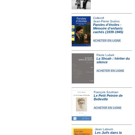
Collectif
Jean-Pierre Guéno
Paroles d'étoiles -
Mémoire d'enfants
cachés (1939-1945)
ACHETER EN LIGNE
Pierre Lubek
La Shoah : hériter du
silence
ACHETER EN LIGNE
François Szulman
Le Petit Peintre de
Belleville
ACHETER EN LIGNE
Jean Laloum
Les Juifs dans la