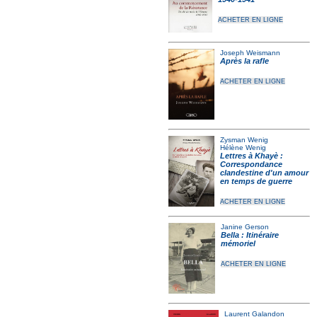
ACHETER EN LIGNE
Joseph Weismann
Après la rafle
ACHETER EN LIGNE
Zysman Wenig
Hélène Wenig
Lettres à Khayè :
Correspondance
clandestine d'un amour
en temps de guerre
ACHETER EN LIGNE
Janine Gerson
Bella : Itinéraire
mémoriel
ACHETER EN LIGNE
Laurent Galandon