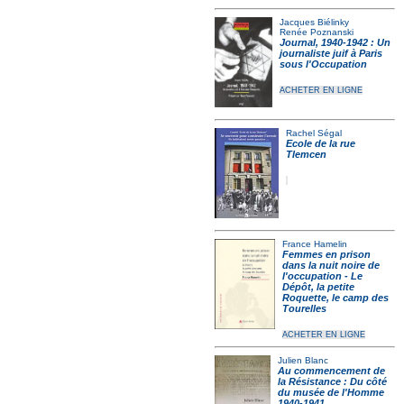
Jacques Biélinky
Renée Poznanski
Journal, 1940-1942 : Un
journaliste juif à Paris
sous l'Occupation
ACHETER EN LIGNE
Rachel Ségal
Ecole de la rue
Tlemcen
France Hamelin
Femmes en prison
dans la nuit noire de
l'occupation - Le
Dépôt, la petite
Roquette, le camp des
Tourelles
ACHETER EN LIGNE
Julien Blanc
Au commencement de
la Résistance : Du côté
du musée de l'Homme
1940-1941