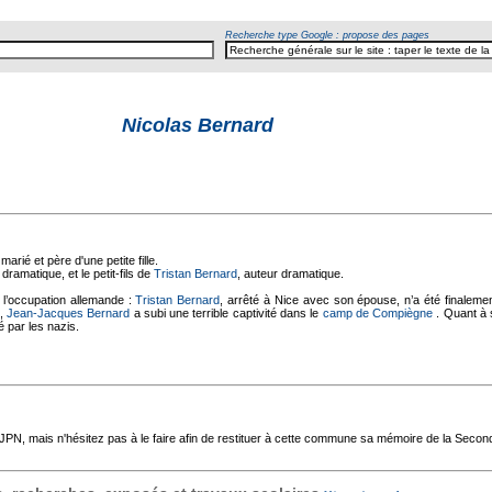
Recherche type Google : propose des pages
Nicolas Bernard
Text
arié et père d'une petite fille.
 dramatique, et le petit-fils de
Tristan Bernard
, auteur dramatique.
 l’occupation allemande :
Tristan Bernard
, arrêté à Nice avec son épouse, n’a été finalement
s,
Jean-Jacques Bernard
a subi une terrible captivité dans le
camp de Compiègne
. Quant à s
 par les nazis.
'AJPN, mais n'hésitez pas à le faire afin de restituer à cette commune sa mémoire de la Seco