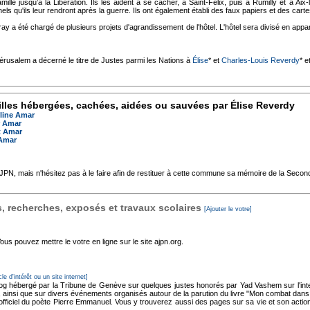
mille jusqu’à la Libération. Ils les aident à se cacher, à Saint-Félix, puis à Rumilly et à Ai
s qu'ils leur rendront après la guerre. Ils ont également établi des faux papiers et des cartes
ay a été chargé de plusieurs projets d'agrandissement de l'hôtel. L'hôtel sera divisé en appa
Jérusalem a décerné le titre de Justes parmi les Nations à
Élise
* et
Charles-Louis Reverdy
* e
lles hébergées, cachées, aidées ou sauvées par Élise Reverdy
line Amar
r Amar
t Amar
Amar
'AJPN, mais n'hésitez pas à le faire afin de restituer à cette commune sa mémoire de la Seco
 recherches, exposés et travaux scolaires
[Ajouter le votre]
s pouvez mettre le votre en ligne sur le site ajpn.org.
cle d'intérêt ou un site internet]
og hébergé par la Tribune de Genève sur quelques justes honorés par Yad Vashem sur l'inter
z, ainsi que sur divers événements organisés autour de la parution du livre "Mon combat dan
officiel du poète Pierre Emmanuel. Vous y trouverez aussi des pages sur sa vie et son action 