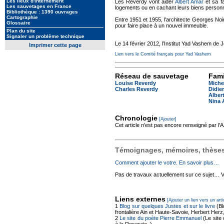
Les lieux d'internement
Les Reverdy vont aider
Albert Amar
et sa fa
Les sauvetages en France
logements ou en cachant leurs biens personnel
Bibliothèque : 1390 ouvrages
Cartographie
Entre 1951 et 1955, l'architecte Georges Noir
Glossaire
pour faire place à un nouvel immeuble.
Plan du site
Signaler un problème technique
Le 14 février 2012, l’Institut Yad Vashem de 
Imprimer cette page
Lien vers le Comité français pour Yad Vashem
Réseau de sauvetage
Fami
Louise Reverdy
Miche
Charles Reverdy
Didie
Alber
Nina 
Chronologie
[Ajouter]
Cet article n'est pas encore renseigné par l
Témoignages, mémoires, thèses,
Comment ajouter le votre. En savoir plus…
Pas de travaux actuellement sur ce sujet… Vou
Liens externes
[Ajouter un lien vers un arti
1
Blog sur quelques Justes et sur le livre
(Bl
frontalière Ain et Haute-Savoie, Herbert Her
2
Le site du poète Pierre Emmanuel
(Le site 