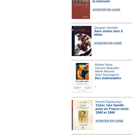
la mémoire
ACHETER EN LIGNE
Jacques Semelin
Sans armes face à
Hitler
ACHETER EN LIGNE
Robert Serre
Vincent Giraudier
Hervé Mauran
Jean Sauvageon
Des indésirables
Franck Fajnkuchen
Yzkor. Une famille
juive en France entre
1940 et 1944
ACHETER EN LIGNE