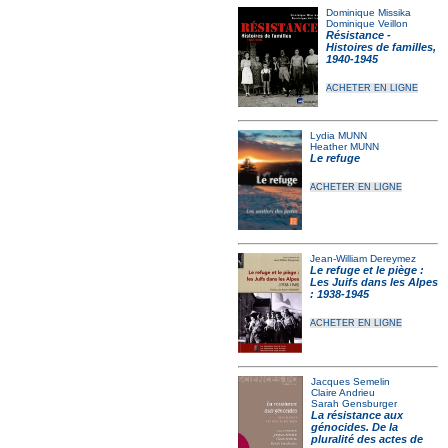
Dominique Missika
Dominique Veillon
Résistance -
Histoires de familles,
1940-1945
ACHETER EN LIGNE
Lydia MUNN
Heather MUNN
Le refuge
ACHETER EN LIGNE
Jean-William Dereymez
Le refuge et le piège :
Les Juifs dans les Alpes
: 1938-1945
ACHETER EN LIGNE
Jacques Semelin
Claire Andrieu
Sarah Gensburger
La résistance aux
génocides. De la
pluralité des actes de