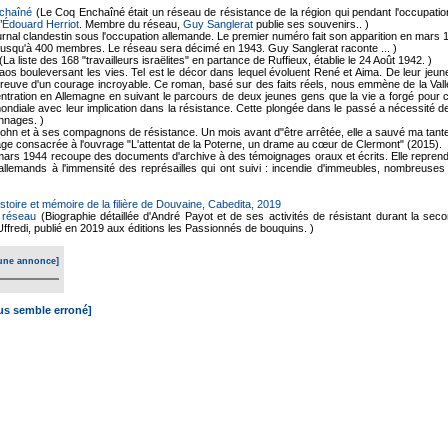
chaîné
(Le Coq Enchaîné était un réseau de résistance de la région qui pendant l'occupatio
’
Édouard Herriot
. Membre du réseau,
Guy Sanglerat
publie ses souvenirs.. )
urnal clandestin sous l'occupation allemande. Le premier numéro fait son apparition en ma
é jusqu'à 400 membres. Le réseau sera décimé en 1943. Guy Sanglerat raconte ... )
(La liste des 168 "travailleurs israëlites" en partance de Ruffieux, établie le 24 Août 1942. )
s bouleversant les vies. Tel est le décor dans lequel évoluent René et Aima. De leur jeune
reuve d'un courage incroyable. Ce roman, basé sur des faits réels, nous emmène de la Vall
ntration en Allemagne en suivant le parcours de deux jeunes gens que la vie a forgé pour c
ndiale avec leur implication dans la résistance. Cette plongée dans le passé a nécessité 
nnages. )
hn et à ses compagnons de résistance. Un mois avant d"être arrêtée, elle a sauvé ma tante
ge consacrée à l'ouvrage "L'attentat de la Poterne, un drame au cœur de Clermont" (2015).
 8 mars 1944 recoupe des documents d'archive à des témoignages oraux et écrits. Elle repre
 allemands à l'immensité des représailles qui ont suivi : incendie d'immeubles, nombreuses
istoire et mémoire de la filière de Douvaine, Cabedita, 2019
e réseau
(Biographie détaillée d'André Payot et de ses activités de résistant durant la se
ffredi, publié en 2019 aux éditions les Passionnés de bouquins. )
une annonce]
ous semble erroné]