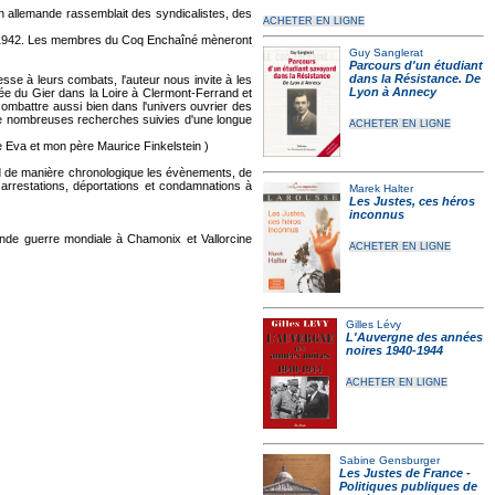
n allemande rassemblait des syndicalistes, des
ACHETER EN LIGNE
rs 1942. Les membres du Coq Enchaîné mèneront
Guy Sanglerat
Parcours d'un étudiant
dans la Résistance. De
sse à leurs combats, l'auteur nous invite à les
Lyon à Annecy
ée du Gier dans la Loire à Clermont-Ferrand et
ombattre aussi bien dans l'univers ouvrier des
de nombreuses recherches suivies d'une longue
ACHETER EN LIGNE
 Eva et mon père Maurice Finkelstein )
nd de manière chronologique les évènements, de
 arrestations, déportations et condamnations à
Marek Halter
Les Justes, ces héros
inconnus
conde guerre mondiale à Chamonix et Vallorcine
ACHETER EN LIGNE
Gilles Lévy
L'Auvergne des années
noires 1940-1944
ACHETER EN LIGNE
Sabine Gensburger
Les Justes de France -
Politiques publiques de