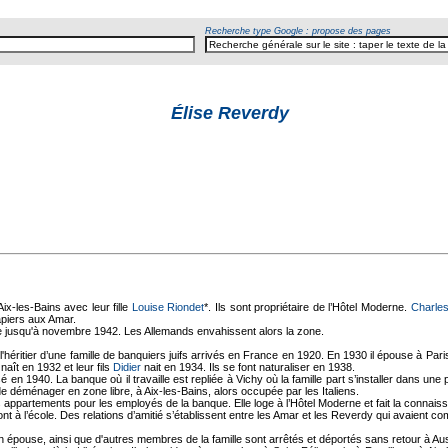
Recherche type Google : propose des pages
Élise Reverdy
Aix-les-Bains avec leur fille
Louise Riondet
*. Ils sont propriétaire de l’Hôtel Moderne.
Charle
apiers aux Amar.
ne jusqu'à novembre 1942. Les Allemands envahissent alors la zone.
héritier d’une famille de banquiers juifs arrivés en France en 1920. En 1930 il épouse à Par
naît en 1932 et leur fils
Didier
nait en 1934. Ils se font naturaliser en 1938.
 en 1940. La banque où il travaille est repliée à Vichy où la famille part s’installer dans une
de déménager en zone libre, à Aix-les-Bains, alors occupée par les Italiens.
appartements pour les employés de la banque. Elle loge à l’Hôtel Moderne et fait la connaiss
ont à l’école. Des relations d’amitié s’établissent entre les Amar et les Reverdy qui avaient compr
n épouse, ainsi que d'autres membres de la famille sont arrêtés et déportés sans retour à Au