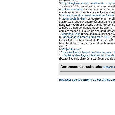
à la Roseraie. )
3
Guy Sanglerat, ancien membre du Coq En
socialistes et des radicaux de la mouvance d
4
Le Coq enchaîné
(Le Coq enchaîné : un jo
aussi des actions de résistance. Il a compt
5
Les archives du conseil général de Savoie
6
Là où coule le Gier
(La guerre, énorme chao
suivre dans cette aventure où chacun fera p
nous fait traverser certains camps de conce
années 30 que pendant la seconde guerre mo
enquête menée sur la vie de ces deux perso
7
Marianne Cohn
(Page dédiée à Marianne Co
8
L'attentat de la Poterne du 8 mars 1944
(Pa
Cette étude sur l'attentat de la Poterne du
l'attentat de résistants sur un détachement
mort. )
9
"Objectif Lyon !"
10
Laurent Neury, l'espoir au bout du pont. H
11
L'abbé André Payot, résistant et chef d
(Haute-Savoie). Livre écrit par Jean-Luc de U
Annonces de recherche
[Déposer 
[Signaler que le contenu de cet article v