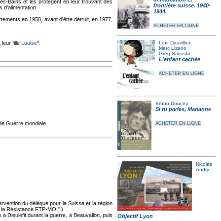
x-les-Bains et les protègent en leur trouvant des
frontière suisse. 1940-
 d’alimentation.
1944.
rtements en 1958, avant d'être détruit, en 1977,
ACHETER EN LIGNE
t leur fille
Louise
*.
Loïc Dauvillier
Marc Lizano
Greg Salsedo
L'enfant cachée
ACHETER EN LIGNE
Bruno Doucey
Si tu parles, Marianne
nde Guerre mondiale.
ACHETER EN LIGNE
Nicolas
Andry
vention du délégué pour la Suisse et la région
s la Résistance FTP-MOI" )
à Dieulefit durant la guerre, à Beauvallon, puis
Objectif Lyon