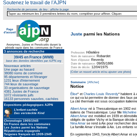
Soutenez le travail de l'AJPN
Recherche de personne, de lieu : affiche la page
Page
d'accueil
Juste
parmi les Nations
Anonymes, Justes et Persécutés durant la
période nazie dans les communes de France
3 annonces de recherche
Hôtelière
Profession:
Robardet
Nom de naissance:
39/45 en France (WWII)
Reverdy
Nom d'épouse:
base des données identifiées par AJPN.org
09/05/1886
Date de naissance:
Nouveaux articles
12/04/1975
Date de décès:
Une page au hasard
[Créer un nouvel article et/ou ajouter une photo]
38080 noms de commune
95 départements et l'étranger
1231 lieux d'internement
Sommaire
[Afficher]
744 lieux de sauvetage
Notice
33 organisations de sauvetage
4381 Justes de France
Élise
* et
Charles-Louis Reverdy
* habitent à 
1072 résistants juifs
ce qui va lui permettre de donner des faux p
16133 personnes sauvées, cachées
La cité thermale est sous occupation italien
Expositions pédagogiques AJPN
Albert Amar
né à Thessalonique en 1902 est l'
L'enfant cachée
italiens de Thessalonique. Leur fille
Micheline
Das versteckte Kind
Albert Amar
est mobilisé en 1939 et démobilisé
obligés de quitter Vichy et la Banque décide 
Chronologie 1905/1945
Nina Amar
se rend à Aix pour rechercher des 
En France dans les communes
La famille Amar s’installe à Aix. Les enfants v
Les Justes parmi les Nations
Républicains espagnols
Tsiganes français en 1939-1945
En septembre 1943, l'oncle Albert Amar et so