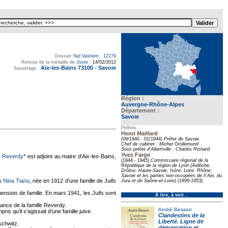
Dossier
Yad Vashem
:
12279
Remise de la médaille de
Juste
:
14/02/2012
Aix-les-Bains 73100
-
Savoie
Sauvetage :
Région :
Auvergne-Rhône-Alpes
Département :
Savoie
Préfets :
Henri Maillard
(09/1940 - 01/1944)
Préfet de Savoie.
Chef de cabinet : Michel Grollemund
Sous-préfet d'Albertville : Charles Richard
Yves Farge
s Reverdy
* est adjoint au maire d'Aix-les-Bains,
(1944 - 1945)
Commissaire régional de la
République de la région de Lyon (Ardèche,
Drôme, Haute-Savoie, Isère, Loire, Rhône,
Savoie et les parties non-occupées de l\'Ain, du
is
Nina Tiano
, née en 1912 d’une famille de Juifs
Jura et de Saône-et-Loire) (1899-1953).
 pension de famille. En mars 1941, les Juifs sont
À lire, à voir…
ance de la famille Reverdy.
André Besson
is qu’il s’agissait d’une famille juive.
Clandestins de la
Liberté. Ligne de
schwitz.
démarcation et