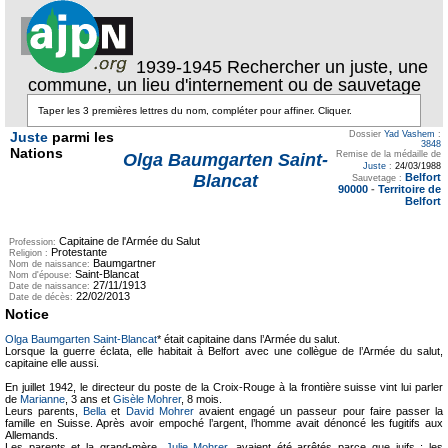
1939-1945 Rechercher un juste, une
commune, un lieu d'internement ou de sauvetage
Juste
parmi les
Dossier
Yad Vashem
:
3848
Nations
Remise de la médaille de
Olga Baumgarten Saint-
Juste
:
24/03/1988
Belfort
Blancat
Sauvetage :
90000
-
Territoire de
Belfort
Capitaine de l'Armée du Salut
Profession:
Protestante
Religion :
Baumgartner
Nom de naissance:
Saint-Blancat
Nom d'épouse:
27/11/1913
Date de naissance:
22/02/2013
Date de décès:
Notice
Olga Baumgarten Saint-Blancat
* était capitaine dans l’Armée du salut.
Lorsque la guerre éclata, elle habitait à Belfort avec une collègue de l’Armée du salut,
capitaine elle aussi.
En juillet 1942, le directeur du poste de la Croix-Rouge à la frontière suisse vint lui parler
de
Marianne
, 3 ans et
Gisèle Mohrer
, 8 mois.
Leurs parents,
Bella
et
David Mohrer
avaient engagé un passeur pour faire passer la
famille en Suisse. Après avoir empoché l’argent, l’homme avait dénoncé les fugitifs aux
Allemands.
Les parents et la grand-mère,
Julie Mohrer
, avaient été arrêtés parce que juifs ; les