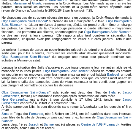
fillettes,
Marianne
et
Gisèle
, remises à la Croix-Rouge. Les Allemands avaient arrêté les
parents, mais laissé les enfants. Les parents et la grand-mère seront déportés sans
retour de Drancy à Auschwitz le 28/08/1942 par le convoi n° 25.
Ne disposant pas de structure nécessaire pour s’en occuper, la Croix-Rouge demanda à
Olga Baumgarten Saint-Blancat
* si l’Armée du salut était prête à le faire.
Olga Baumgarten
Saint-Blancat
*, ne faisant confiance à personne, décida de prendre elle-même en charge
les petites. Le directeur de la Croix-Rouge persuada le garde allemand – moyennant
finances – de permettre aux fillettes, accompagnées par
Olga Baumgarten Saint-Blancat
*,
de dire au revoir à leurs parents. Elle rapporta plus tard combien la séparation fut
douloureuse, et qu’elle avait pris l’engagement de veiller sur elles jusqu’au retour des
parents.
Le policier français de garde au poste-frontière prit soin de détruire le dossier Mohrer, de
sorte que, pour les autorités, retrouver les enfants allait devenir quasiment impossible.
Olga Baumgarten Saint-Blancat
* dut engager une nurse pour pouvoir continuer ses
activités à l’Armée du salut.
Lorsque la situation des Juifs s’aggrava et que toute personne leur venant en aide se vit
menacée de lourdes peines,
Olga Baumgarten Saint-Blancat
* décida de mettre les enfants
en sécurité en les envoyant avec leur nurse chez sa mère, qui habitait
Badevel
, un petit
village non loin de Belfort. Son frère acheta une vache pour que les petites aient assez de
lait; la bonne tailla des pantoufles dans de vieux manteaux et les vendit pour gagner un
peu d’argent et permettre de couvrir les dépenses.
Olga Baumgarten Saint-Blancat
* aida également deux des filles de
Hela
et
Jacob
Gerszenfisz
, famille juive habitant à Besançon après l'arrestation de leurs mère.
Hela Gerszenfisz
est arrêtée à son domicile le 17 juillet 1942, tandis que
Jacob
Gerszenfisz
est arrêté à Belfort le 3 novembre 1942.
Arrêtés parce que juifs, ils sont déportés sans retour à Auschwitz par les convois n° 6 et
n° 40.
Sima
et Feiga dite
Fernande
, née à Belfort en 1931, ont été cachées dans des internats
pour filles de la ville de Besançon puis cachées chez la mère de
Olga Baumgarten Saint-
Blancat
*.
Leurs deux frères
Joseph
et
Samuel
ont été placés au
Centre de l'UGIF Lamarck
. Arrêtés
et déportés, seule Samuel est revenu...