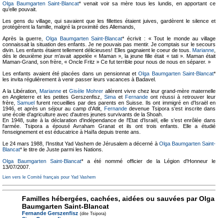
Olga Baumgarten Saint-Blancat
* venait voir sa mère tous les lundis, en apportant ce
qu’elle pouvait.
Les gens du village, qui savaient que les fillettes étaient juives, gardèrent le silence et
protégèrent la famille, malgré la proximité des Allemands,
Après la guerre,
Olga Baumgarten Saint-Blancat
* écrivit : « Tout le monde au village
connaissait la situation des enfants. Je ne pouvais pas mentir. Je comptais sur le secours
divin. Les enfants étaient tellement délicieuses! Elles gagnaient le coeur de tous.
Marianne
,
dès le deuxième jour m’avait appelée « Maman », la jeune fille était « tati ». Maman était
Maman-Grand, son frère, « Oncle Fritz » Ce fut terrible pour nous de nous en séparer. »
Les enfants avaient été placées dans un pensionnat et
Olga Baumgarten Saint-Blancat
*
les invita régulièrement à venir passer leurs vacances à Badavel.
A la Libération,
Marianne
et
Gisèle Mohrer
allèrent vivre chez leur grand-mère maternelle
en Angleterre et les petites Gerszenfisz,
Sima
et
Fernande
ont réussi à retrouver leur
frère,
Samuel
furent recueillies par des parents en Suisse. Ils ont immigré en d'Israël en
1946, et après un séjour au camp d'Atlit,
Fernande
devenue Tsipora s'est inscrite dans
une école d'agriculture avec d'autres jeunes survivants de la Shoah.
En 1948, suite à la déclaration d'indépendance de l'Etat d'Israël, elle s'est enrôlée dans
l'armée. Tsipora a épousé Avraham Granat et ils ont trois enfants. Elle a étudié
l'enseignement et est éducatrice à Haïfa depuis trente ans.
Le 24 mars 1988, l’Institut Yad Vashem de Jérusalem a décerné à
Olga Baumgarten Saint-
Blancat
* le titre de Juste parmi les Nations.
Olga Baumgarten Saint-Blancat
* a été nommé officier de la Légion d'Honneur le
13/07/2007.
Lien vers le Comité français pour Yad Vashem
Familles hébergées, cachées, aidées ou sauvées par Olga
Baumgarten Saint-Blancat
Fernande Gerszenfisz
(dite Tsipora)