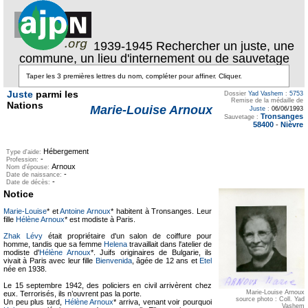
1939-1945 Rechercher un juste, une
commune, un lieu d'internement ou de sauvetage
Juste
parmi les
Dossier
Yad Vashem
:
5753
Remise de la médaille de
Nations
Marie-Louise Arnoux
Juste
:
06/06/1993
Tronsanges
Sauvetage :
58400
-
Nièvre
Hébergement
Type d'aide:
-
Profession:
Arnoux
Nom d'épouse:
-
Date de naissance:
-
Date de décès:
Notice
Marie-Louise
* et
Antoine Arnoux
* habitent à Tronsanges. Leur
fille
Hélène Arnoux
* est modiste à Paris.
Zhak Lévy
était propriétaire d'un salon de coiffure pour
homme, tandis que sa femme
Helena
travaillait dans l'atelier de
modiste d'
Hélène Arnoux
*. Juifs originaires de Bulgarie, ils
vivait à Paris avec leur fille
Bienvenida
, âgée de 12 ans et
Etel
née en 1938.
Le 15 septembre 1942, des policiers en civil arrivèrent chez
Marie-Louise Arnoux
eux. Terrorisés, ils n’ouvrent pas la porte.
source photo : Coll. Yad
Un peu plus tard,
Hélène Arnoux
* arriva, venant voir pourquoi
Vashem