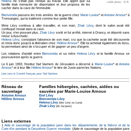
Helena
ne s’était pas rendue au travail. Elle apprit que sa
crédit photo : D.R.
famille était menacée de déportation et leur proposa de les
cacher dans la cave de l’immeuble.
Bienvenida
passera les trois années de la guerre chez
Marie-Louise
* et
Antoine Arnoux
* à
Tronsanges, qui la traitèrent comme leur petite fille.
Mme Lévy continua à aller travailler, et son mari,
Zhak Lévy
, dont le salon avait été
confisqué restait dans la cave.
Un jour, n’en pouvant plus,
Zhak Lévy
sortit et fut arrêté, interné à Drancy, et déporté sans
retour à Auschwitz.
Helena Lévy
, constatant l’absence de son mari, cru que la cachette avait été découverte
et resta donc jusqu’à la libération chez
Hélène Arnoux
*. Elle lui achetait également du tissu,
lui permettant ainsi de s'occuper et de gagner un peu d'argent.
Les relations d'amitié entre
Bienvenida
et sa mère
Helena Lévy
et la famille Arnoux se
poursuivirent après la guerre.
Le 6 juin 1993, l'institut Yad Vashem de Jérusalem a décerné à
Marie-Louise
* et
Antoine
Arnoux
* et à leur fille
Hélène Arnoux
* le titre de Juste parmi les Nations.
Lien vers le Comité français pour Yad Vashem
Réseau de
Familles hébergées, cachées, aidées ou
sauvetage
sauvées par Marie-Louise Arnoux
Antoine Arnoux
Etel Lévy
Hélène Arnoux
Bienvenida Lévy
Helena Lévy
(dite Leny ou Luna)
Zhak Lévy
(dit Jacques)
Liens externes
1
Aide et sauvetage de la population juive dans les départements de la Nièvre et de la
Cote-d'or pendant la Deuxième Guerre mondiale.
(Aide et sauvetage de la population juive