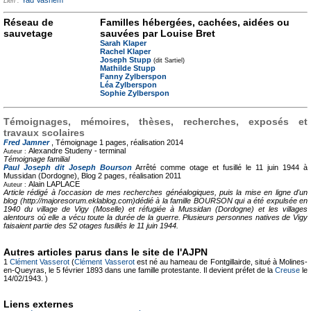
Lien :
Réseau de
Familles hébergées, cachées, aidées ou
sauvetage
sauvées par Louise Bret
Sarah Klaper
Rachel Klaper
Joseph Stupp
(dit Sartiel)
Mathilde Stupp
Fanny Zylberspon
Léa Zylberspon
Sophie Zylberspon
Témoignages, mémoires, thèses, recherches, exposés et
travaux scolaires
Fred Jamner
, Témoignage
1 pages, réalisation 2014
Alexandre Studeny -
terminal
Auteur :
Témoignage familial
Paul Joseph dit Joseph Bourson
Arrêté comme otage et fusillé le 11 juin 1944 à
Mussidan (Dordogne), Blog
2 pages, réalisation 2011
Alain LAPLACE
Auteur :
Article rédigé à l'occasion de mes recherches généalogiques, puis la mise en ligne d'un
blog (http://majoresorum.eklablog.com)dédié à la famille BOURSON qui a été expulsée en
1940 du village de Vigy (Moselle) et réfugiée à Mussidan (Dordogne) et les villages
alentours où elle a vécu toute la durée de la guerre. Plusieurs personnes natives de Vigy
faisaient partie des 52 otages fusillés le 11 juin 1944.
Autres articles parus dans le site de l'AJPN
1
Clément Vasserot
(
Clément Vasserot
est né au hameau de Fontgillairde, situé à Molines-
en-Queyras, le 5 février 1893 dans une famille protestante. Il devient préfet de la
Creuse
le
14/02/1943. )
Liens externes