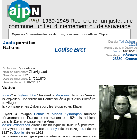
1939-1945 Rechercher un juste, une
commune, un lieu d'internement ou de sauvetage
Juste
parmi les
Dossier
Yad Vashem
:
12298
Nations
Remise de la médaille de
Louise Bret
Juste
:
19/12/2011
Méasnes
Sauvetage :
23360
-
Creuse
Agricultrice
Profession:
Chavignaud
Nom de naissance:
Bret
Nom d'épouse:
14/03/1878
Date de naissance:
11/02/1977
Date de décès:
Notice
Louise
* et
Sylvain Bret
* habitent à
Méasnes
dans la Creuse.
Ils exploitent une ferme au Pontet située à plus d’un kilomètre
du village.
Ils vont sauver les Zylberspon, les Stupp et les Klaper.
Fuyant la Pologne
Esther
et
Mosek Zylberspon
arrivent
séparément en France et se marient en 1924. Ils habitent
dans le 11e arrondissement à Paris.
Mosek Zylberspon
ouvre une boutique de tailleur à proximité.
Les Zylberspon ont trois filles,
Fanny
née en 1926,
Léa
née en
1927 et
Sophie
née en 1929.
Le commerce est géré par un administrateur aryen avant sa