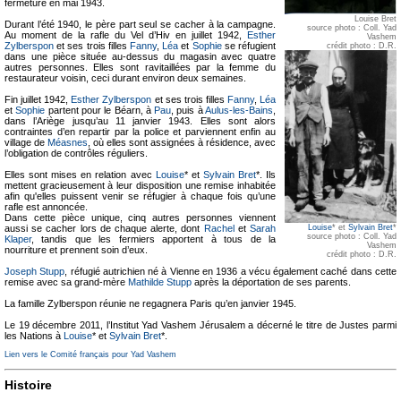
fermeture en mai 1943.
Louise Bret
Durant l’été 1940, le père part seul se cacher à la campagne.
source photo : Coll. Yad
Au moment de la rafle du Vel d’Hiv en juillet 1942,
Esther
Vashem
Zylberspon
et ses trois filles
Fanny
,
Léa
et
Sophie
se réfugient
crédit photo : D.R.
dans une pièce située au-dessus du magasin avec quatre
autres personnes. Elles sont ravitaillées par la femme du
restaurateur voisin, ceci durant environ deux semaines.
Fin juillet 1942,
Esther Zylberspon
et ses trois filles
Fanny
,
Léa
et
Sophie
partent pour le Béarn, à
Pau
, puis à
Aulus-les-Bains
,
dans l’Ariège jusqu’au 11 janvier 1943. Elles sont alors
contraintes d’en repartir par la police et parviennent enfin au
village de
Méasnes
, où elles sont assignées à résidence, avec
l’obligation de contrôles réguliers.
Elles sont mises en relation avec
Louise
* et
Sylvain Bret
*. Ils
mettent gracieusement à leur disposition une remise inhabitée
afin qu'elles puissent venir se réfugier à chaque fois qu’une
rafle est annoncée.
Dans cette pièce unique, cinq autres personnes viennent
Louise
* et
Sylvain Bret
*
aussi se cacher lors de chaque alerte, dont
Rachel
et
Sarah
source photo : Coll. Yad
Klaper
, tandis que les fermiers apportent à tous de la
Vashem
nourriture et prennent soin d’eux.
crédit photo : D.R.
Joseph Stupp
, réfugié autrichien né à Vienne en 1936 a vécu également caché dans cette
remise avec sa grand-mère
Mathilde Stupp
après la déportation de ses parents.
La famille Zylberspon réunie ne regagnera Paris qu’en janvier 1945.
Le 19 décembre 2011, l’Institut Yad Vashem Jérusalem a décerné le titre de Justes parmi
les Nations à
Louise
* et
Sylvain Bret
*.
Lien vers le Comité français pour Yad Vashem
Histoire