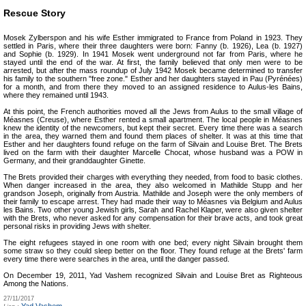
Rescue Story
Mosek Zylberspon and his wife Esther immigrated to France from Poland in 1923. They
settled in Paris, where their three daughters were born: Fanny (b. 1926), Lea (b. 1927)
and Sophie (b. 1929). In 1941 Mosek went underground not far from Paris, where he
stayed until the end of the war. At first, the family believed that only men were to be
arrested, but after the mass roundup of July 1942 Mosek became determined to transfer
his family to the southern "free zone." Esther and her daughters stayed in Pau (Pyrénées)
for a month, and from there they moved to an assigned residence to Aulus-les Bains,
where they remained until 1943.
At this point, the French authorities moved all the Jews from Aulus to the small village of
Méasnes (Creuse), where Esther rented a small apartment. The local people in Méasnes
knew the identity of the newcomers, but kept their secret. Every time there was a search
in the area, they warned them and found them places of shelter. It was at this time that
Esther and her daughters found refuge on the farm of Silvain and Louise Bret. The Brets
lived on the farm with their daughter Marcelle Chocat, whose husband was a POW in
Germany, and their granddaughter Ginette.
The Brets provided their charges with everything they needed, from food to basic clothes.
When danger increased in the area, they also welcomed in Mathilde Stupp and her
grandson Joseph, originally from Austria. Mathilde and Joseph were the only members of
their family to escape arrest. They had made their way to Méasnes via Belgium and Aulus
les Bains. Two other young Jewish girls, Sarah and Rachel Klaper, were also given shelter
with the Brets, who never asked for any compensation for their brave acts, and took great
personal risks in providing Jews with shelter.
The eight refugees stayed in one room with one bed; every night Silvain brought them
some straw so they could sleep better on the floor. They found refuge at the Brets' farm
every time there were searches in the area, until the danger passed.
On December 19, 2011, Yad Vashem recognized Silvain and Louise Bret as Righteous
Among the Nations.
27/11/2017
Yad Vashem