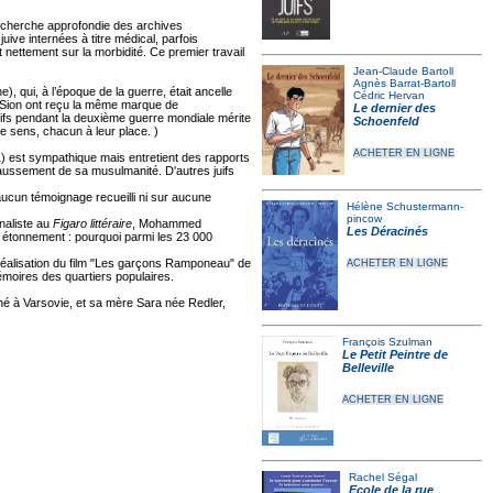
echerche approfondie des archives
ive internées à titre médical, parfois
 nettement sur la morbidité. Ce premier travail
Jean-Claude Bartoll
Agnès Barrat-Bartoll
, qui, à l’époque de la guerre, était ancelle
Cédric Hervan
de Sion ont reçu la même marque de
Le dernier des
Juifs pendant la deuxième guerre mondiale mérite
Schoenfeld
me sens, chacun à leur place. )
ACHETER EN LIGNE
) est sympathique mais entretient des rapports
t faussement de sa musulmanité. D'autres juifs
aucun témoignage recueilli ni sur aucune
Hélène Schustermann-
pincow
naliste au
Figaro littéraire
, Mohammed
Les Déracinés
un étonnement : pourquoi parmi les 23 000
éalisation du film "Les garçons Ramponeau" de
ACHETER EN LIGNE
Mémoires des quartiers populaires.
né à Varsovie, et sa mère Sara née Redler,
François Szulman
Le Petit Peintre de
Belleville
ACHETER EN LIGNE
Rachel Ségal
Ecole de la rue