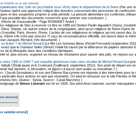
cle d'intérêt ou un site internet]
ospitalisation des Juifs en psychiatrie sous Vichy dans le département de la Seine
(Par une r
 l'auteur opère une approche critique des dossiers concernant des personnes de confession ju
ques et des suspicions propres à cette période. La pénurie alimentaire est confirmée, influant
f que possible des documents conservés pour amener une conclusion. )
(Héros de Goussainville - Page ROMANET André )
re religieuse de Sion à recevoir ce titre en 1989 est Denise Paulin-Aguadich (Soeur Joséphine)
e de Dieu). Depuis, six autres sœurs de la congrégation, ainsi qu’un religieux de Notre-Dame 
à Grenoble, Paris, Anvers, Rome. L’action de ces religieuses et religieux qui ont sauvé des 
, qui, même s’ils n’ont pas (encore ?) reçu de reconnaissance officielle, ont œuvré dans le mê
Jean-Jacques Richard, très documenté. )
 ou fiction ? de Michel Renard
(Le film Les hommes libres d'Ismël Ferroukhi (septembre 2011
est exact que le chanteur Selim (Simon) Halali fut sauvé par la délivrance de papiers attestan
es de la Mosquée dans des conditions identiques.
ité et, plus encore, organisé un réseau de résistance pour sauver des juifs, ne repose sur 
ifs entre 1940 et 1944 ? une enquête généreuse mais sans résultat de Michel Renard
(Le jour
e intitulé L’Étoile jaune et le Croissant (Gallimard, septembre 2012). Son point de départ est 
morial Yad Vashem, à Jérusalem, ne figure-t-il aucun nom arabe ou musulman ? )
es.
(Jacob Szmulewicz et son ami Étienne Raczymow ont répondu à des interviews pour la r
en particulier leurs actions en tant que résistants. On peut le retrouver sur le site Paroles et 
moires.htm. (Auteur : Sylvia, Source : Canal Marches) )
moignage de
Simon Liwerant
est né en 1928. Son père Aron Liwerant, ouvrier maroquinier 
une annonce]
ous semble erroné]