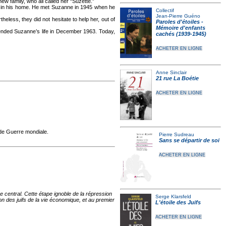
ew family, who all called her “Suzette.”
g in his home. He met Suzanne in 1945 when he
Collectif
Jean-Pierre Guéno
eless, they did not hesitate to help her, out of
Paroles d'étoiles -
Mémoire d'enfants
 ended Suzanne’s life in December 1963. Today,
cachés (1939-1945)
ACHETER EN LIGNE
Anne Sinclair
21 rue La Boétie
ACHETER EN LIGNE
nde Guerre mondiale.
Pierre Sudreau
Sans se départir de soi
ACHETER EN LIGNE
 central. Cette étape ignoble de la répression
Serge Klarsfeld
on des juifs de la vie économique, et au premier
L'étoile des Juifs
ACHETER EN LIGNE