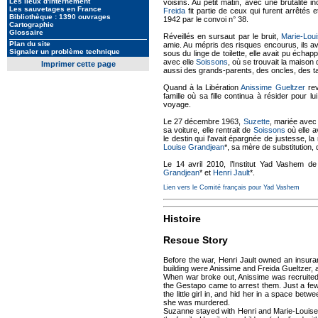
Les lieux d'internement
voisins. Au petit matin, avec une brutalité i
Les sauvetages en France
Freida
fit partie de ceux qui furent arrêtés
Bibliothèque : 1390 ouvrages
1942 par le convoi n° 38.
Cartographie
Glossaire
Réveillés en sursaut par le bruit,
Marie-Lou
Plan du site
amie. Au mépris des risques encourus, ils a
Signaler un problème technique
sous du linge de toilette, elle avait pu échap
avec elle
Soissons
, où se trouvait la maison 
Imprimer cette page
aussi des grands-parents, des oncles, des ta
Quand à la Libération
Anissime Gueltzer
rev
famille où sa fille continua à résider pour 
voyage.
Le 27 décembre 1963,
Suzette
, mariée avec 
sa voiture, elle rentrait de
Soissons
où elle a
le destin qui l'avait épargnée de justesse, la
Louise Grandjean
*, sa mère de substitution,
Le 14 avril 2010, l’Institut Yad Vashem d
Grandjean
* et
Henri Jault
*.
Lien vers le Comité français pour Yad Vashem
Histoire
Rescue Story
Before the war, Henri Jault owned an insura
building were Anissime and Freida Gueltzer, 
When war broke out, Anissime was recruited
the Gestapo came to arrest them. Just a few
the little girl in, and hid her in a space b
she was murdered.
Suzanne stayed with Henri and Marie-Louise 