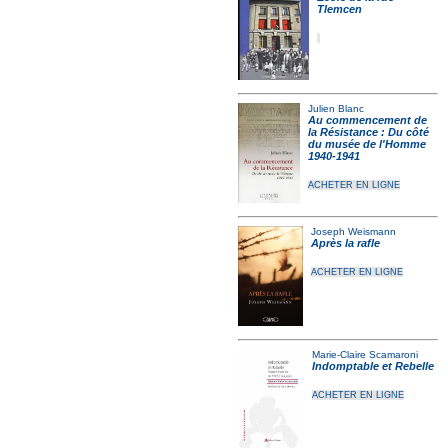
Tlemcen
Julien Blanc
Au commencement de
la Résistance : Du côté
du musée de l'Homme
1940-1941
ACHETER EN LIGNE
Joseph Weismann
Après la rafle
ACHETER EN LIGNE
Marie-Claire Scamaroni
Indomptable et Rebelle
ACHETER EN LIGNE