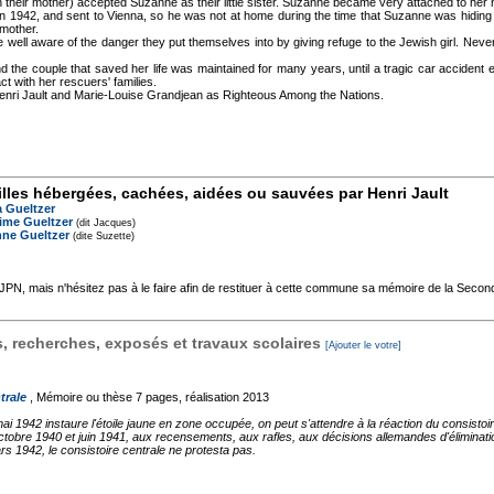
th their mother) accepted Suzanne as their little sister. Suzanne became very attached to her n
in 1942, and sent to Vienna, so he was not at home during the time that Suzanne was hidin
 mother.
ell aware of the danger they put themselves into by giving refuge to the Jewish girl. Neverth
 the couple that saved her life was maintained for many years, until a tragic car accident
ct with her rescuers' families.
enri Jault and Marie-Louise Grandjean as Righteous Among the Nations.
lles hébergées, cachées, aidées ou sauvées par Henri Jault
a Gueltzer
ime Gueltzer
(dit Jacques)
ne Gueltzer
(dite Suzette)
'AJPN, mais n'hésitez pas à le faire afin de restituer à cette commune sa mémoire de la Seco
 recherches, exposés et travaux scolaires
[Ajouter le votre]
trale
, Mémoire ou thèse
7 pages, réalisation 2013
1942 instaure l'étoile jaune en zone occupée, on peut s'attendre à la réaction du consistoire
octobre 1940 et juin 1941, aux recensements, aux rafles, aux décisions allemandes d'éliminati
 1942, le consistoire centrale ne protesta pas.