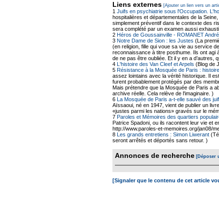
Liens externes
[Ajouter un lien vers un arti
1
Juifs en psychiatrie sous l'Occupation. L'h
hospitalières et départementales de la Seine,
simplement préventif dans le contexte des ris
sera complété par un examen aussi exhausti
2
Héros de Goussainville - ROMANET André
3
Notre Dame de Sion : les Justes
(La premiè
(en religion, fille qui voue sa vie au servic
reconnaissance à titre posthume. Ils ont agi 
de ne pas être oubliée. Et il y en a d’autres
4
L'histoire des Van Cleef et Arpels
(Blog de 
5
Résistance à la Mosquée de Paris : histoire
assez lointains avec la vérité historique. Il 
furent probablement protégés par des membr
Mais prétendre que la Mosquée de Paris a abr
archive réelle. Cela relève de l'imaginaire. )
6
La Mosquée de Paris a-t-elle sauvé des ju
Aïssaoui, né en 1947, vient de publier un livr
«justes parmi les nations» gravés sur le mé
7
Paroles et Mémoires des quartiers populair
Patrice Spadoni, ou ils racontent leur vie et 
http://www.paroles-et-memoires.org/jan08/me
8
Les grands entretiens : Simon Liwerant
(Té
seront arrêtés et déportés sans retour. )
Annonces de recherche
[Déposer 
[Signaler que le contenu de cet article v