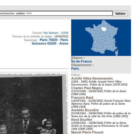
Dossier
Yad Vashem
:
11838
Remise de la médaille de
Juste
:
14/04/2010
Paris 75020
-
Paris
Sauvetage :
Soissons 02200
-
Aisne
Région :
Île-de-France
Département :
Paris
Préfets :
Achille Villey-Desmeserets
(1934 - 1940)
Achille Joseph Henri Villey-
Desmeserets, Préfet de la Seine (1878-1953)
Charles Paul Magny
(13/10/1940 - 19/08/1942)
Préfet de la Seine
(1884-1945)
François Bard
(14/05/1941 - 01/06/1942)
Amiral François Marc
Alphonse Bard, Préfet de police de la Seine
(1889-1944)
Amédée Bussière
(01/06/1942 - 19/08/1944)
Préfet de police de la
Seine lors de la rafle du Vél d’Hiv (1886-1953)
René Bouffet
(19/08/1942 - 19/08/1944)
Préfet de la Seine.
Arrêté et révoqué par la Résistance le 19 août
1944 (1896-1945)
Marcel Pierre Flouret