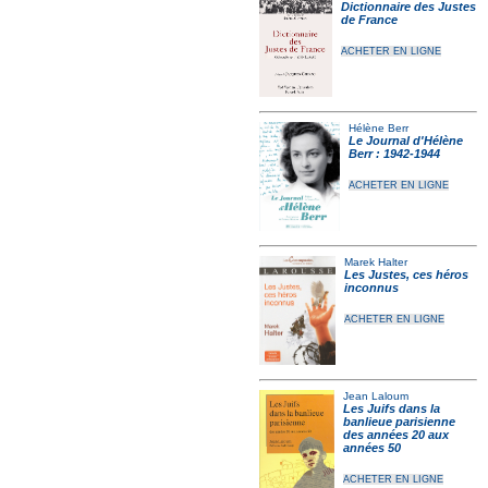
Dictionnaire des Justes
de France
ACHETER EN LIGNE
Hélène Berr
Le Journal d'Hélène
Berr : 1942-1944
ACHETER EN LIGNE
Marek Halter
Les Justes, ces héros
inconnus
ACHETER EN LIGNE
Jean Laloum
Les Juifs dans la
banlieue parisienne
des années 20 aux
années 50
ACHETER EN LIGNE