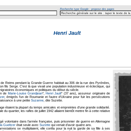
Recherche type Google : propose des pages
Henri Jault
ée de Reims pendant la Grande Guerre habitait au 306 de la rue des Pyrénées,
fils Serge. C'est là que vivait une population industrieuse et éclectique, qui
 migratoires économiques et politiques du début du siècle.
on de
Marie-Louise Grandjean
*,
Henri Jault
* (37 ans), assureur originaire de
zer
, émigrés l'un de Roumanie et l'autre d'Ukraine pour fuir les persécutions
naissance à une petite
Suzanne
, dite Suzette.
age étaient la plupart du temps amicales et empreintes d'une grande solidarité.
u quartier, les rafles de juillet 1942 allaient bientôt mettre fin à cette relative
gé volontaire dans l'armée française, puis prisonnier de guerre en Allemagne
da Gueltzer
était seule avec
Suzette
qui venait d'avoir quatre ans.
estations se multipliaient, elle confia pour la nuit la garde de sa fille à ses