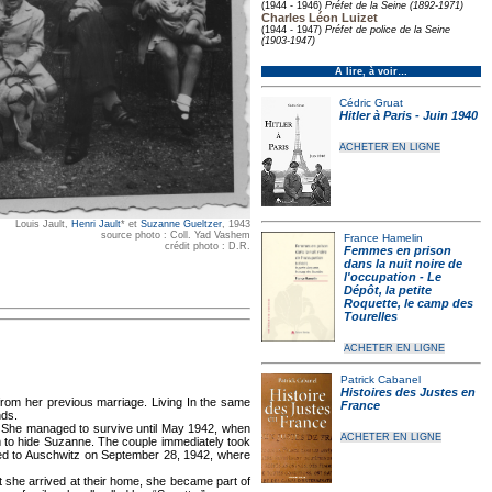
(1944 - 1946)
Préfet de la Seine (1892-1971)
Charles Léon Luizet
(1944 - 1947)
Préfet de police de la Seine
(1903-1947)
À lire, à voir…
Cédric Gruat
Hitler à Paris - Juin 1940
ACHETER EN LIGNE
Louis Jault,
Henri Jault
* et
Suzanne Gueltzer
, 1943
source photo : Coll. Yad Vashem
France Hamelin
crédit photo : D.R.
Femmes en prison
dans la nuit noire de
l'occupation - Le
Dépôt, la petite
Roquette, le camp des
Tourelles
ACHETER EN LIGNE
Patrick Cabanel
Histoires des Justes en
from her previous marriage. Living In the same
France
nds.
. She managed to survive until May 1942, when
ACHETER EN LIGNE
m to hide Suzanne. The couple immediately took
orted to Auschwitz on September 28, 1942, where
 she arrived at their home, she became part of