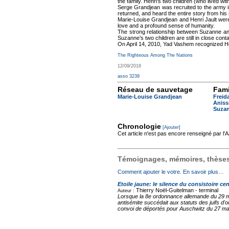
the family. Henri’s two children (who lived wi
Serge Grandjean was recruited to the army 
returned, and heard the entire story from his
Marie-Louise Grandjean and Henri Jault were w
love and a profound sense of humanity.
The strong relationship between Suzanne and
Suzanne’s two children are still in close conta
On April 14, 2010, Yad Vashem recognized H
The Righteous Among The Nations
12/09/2018
asso 3239
Réseau de sauvetage
Fami
Marie-Louise Grandjean
Freid
Aniss
Suzan
Chronologie
[Ajouter]
Cet article n'est pas encore renseigné par l
Témoignages, mémoires, thèses,
Comment ajouter le votre. En savoir plus…
Etoile jaune: le silence du consistoire cen
Thierry Noël-Guitelman -
terminal
Auteur :
Lorsque la 8e ordonnance allemande du 29 mai 
antisémite succédait aux statuts des juifs d'
convoi de déportés pour Auschwitz du 27 mars