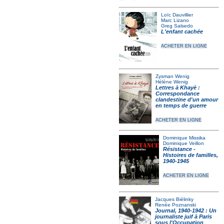
Loïc Dauvillier
Marc Lizano
Greg Salsedo
L'enfant cachée
ACHETER EN LIGNE
Zysman Wenig
Hélène Wenig
Lettres à Khayè :
Correspondance
clandestine d'un amour
en temps de guerre
ACHETER EN LIGNE
Dominique Missika
Dominique Veillon
Résistance -
Histoires de familles,
1940-1945
ACHETER EN LIGNE
Jacques Biélinky
Renée Poznanski
Journal, 1940-1942 : Un
journaliste juif à Paris
sous l'Occupation