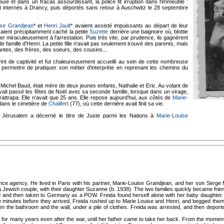
nouïe et dans un fracas assourdissant, la police fit irruption dans l'immeuble :
 et internés à Drancy, puis déportés sans retour à Auschwitz le 28 septembre
ise Grandjean
* et
Henri Jault
* avaient assisté impuissants au départ de leur
vaient précipitamment caché la petite
Suzette
derrière une baignoire où, blottie
per miraculeusement à l'arrestation. Puis très vite, par prudence, ils gagnèrent
de famille d'Henri. La petite fille n'avait pas seulement trouvé des parents, mais
ntes, des frères, des soeurs, des cousins...
int de captivité et fut chaleureusement accueilli au sein de cette nombreuse
lui permettre de pratiquer son métier d'interprète en reprenant les chemins du
Michel Baud, était mère de deux jeunes enfants, Nathalie et Eric. Au volant de
vait passé les fêtes de Noël avec sa seconde famille, lorsque dans un virage,
 rattrapa. Elle n'avait que 25 ans. Elle repose aujourd'hui, aux côtés de
Marie-
 dans le cimetière de
Chalifert
(77), où cette dernière avait finit sa vie.
e Jérusalem a décerné le titre de Juste parmi les Nations à
Marie-Louise
nce agency. He lived in Paris with his partner, Marie-Louise Grandjean, and her son Serge 
a Jewish couple, with their daughter Suzanne (b. 1938). The two families quickly became frie
 and then taken to Germany as a POW. Freida found herself alone with her baby daughter
 minutes before they arrived, Freida rushed up to Marie Louise and Henri, and begged the
etween the bathroom and the wall, under a pile of clothes. Freida was arrested, and then dep
for many years even after the war, until her father came to take her back. From the moment