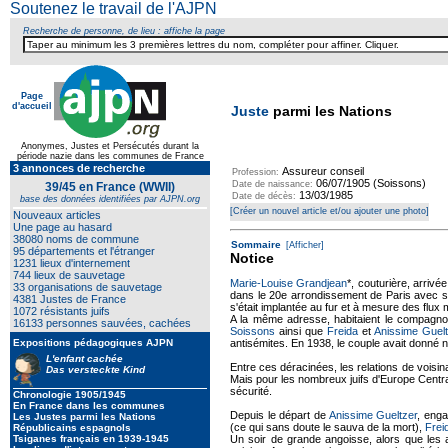
Soutenez le travail de l'AJPN
Recherche de personne, de lieu : affiche la page
Page
d'accueil
Juste
parmi les Nations
Anonymes, Justes et Persécutés durant la
période nazie dans les communes de France
3 annonces de recherche
Assureur conseil
Profession:
06/07/1905 (Soissons)
Date de naissance:
39/45 en France (WWII)
13/03/1985
Date de décès:
base des données identifiées par AJPN.org
[Créer un nouvel article et/ou ajouter une photo]
Nouveaux articles
Une page au hasard
38080 noms de commune
Sommaire
[Afficher]
95 départements et l'étranger
Notice
1231 lieux d'internement
744 lieux de sauvetage
Marie-Louise Grandjean
*, couturière, arriv
33 organisations de sauvetage
dans le 20e arrondissement de Paris avec son 
4381 Justes de France
s'était implantée au fur et à mesure des flux
1072 résistants juifs
A la même adresse, habitaient le compagn
16133 personnes sauvées, cachées
Soissons
ainsi que
Freida
et
Anissime Guelt
Expositions pédagogiques AJPN
antisémites. En 1938, le couple avait donné 
L'enfant cachée
Entre ces déracinées, les relations de voisin
Das versteckte Kind
Mais pour les nombreux juifs d'Europe Centrale d
sécurité.
Chronologie 1905/1945
En France dans les communes
Depuis le départ de
Anissime Gueltzer
, enga
Les Justes parmi les Nations
(ce qui sans doute le sauva de la mort),
Frei
Républicains espagnols
Tsiganes français en 1939-1945
Un soir de grande angoisse, alors que les arr