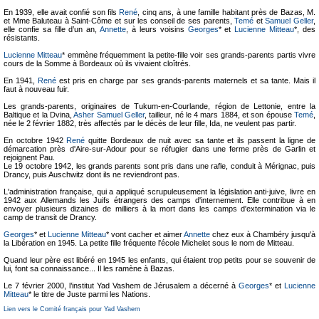
En 1939, elle avait confié son fils
René
, cinq ans, à une famille habitant près de Bazas, M.
et Mme Baluteau à Saint-Côme et sur les conseil de ses parents,
Temé
et
Samuel Geller
,
elle confie sa fille d’un an,
Annette
, à leurs voisins
Georges
* et
Lucienne Mitteau
*, des
résistants.
Lucienne Mitteau
* emmène fréquemment la petite-fille voir ses grands-parents partis vivre
cours de la Somme à Bordeaux où ils vivaient cloîtrés.
En 1941,
René
est pris en charge par ses grands-parents maternels et sa tante. Mais il
faut à nouveau fuir.
Les grands-parents, originaires de Tukum-en-Courlande, région de Lettonie, entre la
Baltique et la Dvina,
Asher Samuel Geller
, tailleur, né le 4 mars 1884, et son épouse
Temé
,
née le 2 février 1882, très affectés par le décès de leur fille, Ida, ne veulent pas partir.
En octobre 1942
René
quitte Bordeaux de nuit avec sa tante et ils passent la ligne de
démarcation près d'Aire-sur-Adour pour se réfugier dans une ferme près de Garlin et
rejoignent Pau.
Le 19 octobre 1942, les grands parents sont pris dans une rafle, conduit à Mérignac, puis
Drancy, puis Auschwitz dont ils ne reviendront pas.
L'administration française, qui a appliqué scrupuleusement la législation anti-juive, livre en
1942 aux Allemands les Juifs étrangers des camps d'internement. Elle contribue à en
envoyer plusieurs dizaines de milliers à la mort dans les camps d'extermination via le
camp de transit de Drancy.
Georges
* et
Lucienne Mitteau
* vont cacher et aimer
Annette
chez eux à Chambéry jusqu'à
la Libération en 1945. La petite fille fréquente l'école Michelet sous le nom de Mitteau.
Quand leur père est libéré en 1945 les enfants, qui étaient trop petits pour se souvenir de
lui, font sa connaissance... Il les ramène à Bazas.
Le 7 février 2000, l’institut Yad Vashem de Jérusalem a décerné à
Georges
* et
Lucienne
Mitteau
* le titre de Juste parmi les Nations.
Lien vers le Comité français pour Yad Vashem