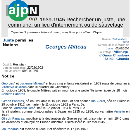
1939-1945 Rechercher un juste, une
commune, un lieu d'internement ou de sauvetage
Juste
parmi les
Dossier
Yad Vashem
:
8818
Nations
Remise de la médaille de
Georges Mitteau
Juste
:
07/02/2000
Villenave-
Sauvetage :
d'Ornon Chambéry
33140
-
Gironde
Résistant
Qualité:
22/02/1902
Date de naissance:
09/04/1955
Date de décès:
Notice
Georges
* et
Lucienne Mitteau
* et leurs cinq enfants résidaient en 1939 route de Léognan à
Villenave-d'Ornon
dans le quartier de Chambéry.
En octobre 1939, le couple Mitteau prit en nourrice une petite fille juive, âgée de 18 mois :
Annette Panaras
.
Girsch Panaras
, né en Lithuanie le 15 juin 1905, et son épouse
Ida Geller
, née en Suède le
29 octobre 1912, se marient le 11 octobre 1932 à Paris, 3e.
Leur fils,
Abraham René
, naît le 22 janvier 1934 à Paris 10e.
Ils s'installent comme photographes à Bazas en 1935 ou 1936, où va naître
Annette
en
1938.
Girsch Panaras
, mobilisé à la déclaration de Guerre est fait prisonnier en juin 1940 dans
les Ardennes et envoyé en Prusse orientale. Il sera libéré le 1er mai 1945.
Ida Panaras
est malade du coeur et décédera le 17 juin 1940.