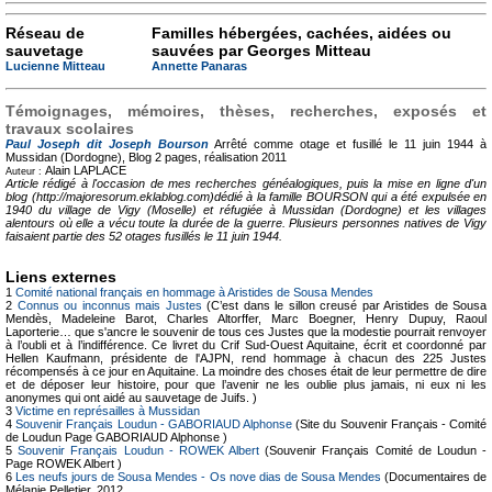
Réseau de
Familles hébergées, cachées, aidées ou
sauvetage
sauvées par Georges Mitteau
Lucienne Mitteau
Annette Panaras
Témoignages, mémoires, thèses, recherches, exposés et
travaux scolaires
Paul Joseph dit Joseph Bourson
Arrêté comme otage et fusillé le 11 juin 1944 à
Mussidan (Dordogne), Blog
2 pages, réalisation 2011
Alain LAPLACE
Auteur :
Article rédigé à l'occasion de mes recherches généalogiques, puis la mise en ligne d'un
blog (http://majoresorum.eklablog.com)dédié à la famille BOURSON qui a été expulsée en
1940 du village de Vigy (Moselle) et réfugiée à Mussidan (Dordogne) et les villages
alentours où elle a vécu toute la durée de la guerre. Plusieurs personnes natives de Vigy
faisaient partie des 52 otages fusillés le 11 juin 1944.
Liens externes
1
Comité national français en hommage à Aristides de Sousa Mendes
2
Connus ou inconnus mais Justes
(C’est dans le sillon creusé par Aristides de Sousa
Mendès, Madeleine Barot, Charles Altorffer, Marc Boegner, Henry Dupuy, Raoul
Laporterie… que s'ancre le souvenir de tous ces Justes que la modestie pourrait renvoyer
à l’oubli et à l’indifférence. Ce livret du Crif Sud-Ouest Aquitaine, écrit et coordonné par
Hellen Kaufmann, présidente de l'AJPN, rend hommage à chacun des 225 Justes
récompensés à ce jour en Aquitaine. La moindre des choses était de leur permettre de dire
et de déposer leur histoire, pour que l’avenir ne les oublie plus jamais, ni eux ni les
anonymes qui ont aidé au sauvetage de Juifs. )
3
Victime en représailles à Mussidan
4
Souvenir Français Loudun - GABORIAUD Alphonse
(Site du Souvenir Français - Comité
de Loudun Page GABORIAUD Alphonse )
5
Souvenir Français Loudun - ROWEK Albert
(Souvenir Français Comité de Loudun -
Page ROWEK Albert )
6
Les neufs jours de Sousa Mendes - Os nove dias de Sousa Mendes
(Documentaires de
Mélanie Pelletier, 2012.