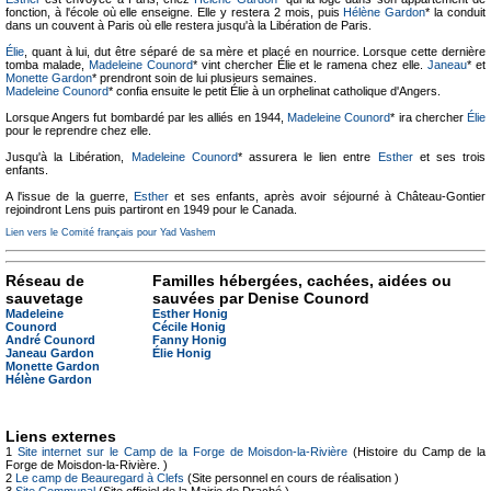
fonction, à l'école où elle enseigne. Elle y restera 2 mois, puis
Hélène Gardon
* la conduit
dans un couvent à Paris où elle restera jusqu'à la Libération de Paris.
Élie
, quant à lui, dut être séparé de sa mère et placé en nourrice. Lorsque cette dernière
tomba malade,
Madeleine Counord
* vint chercher Élie et le ramena chez elle.
Janeau
* et
Monette Gardon
* prendront soin de lui plusieurs semaines.
Madeleine Counord
* confia ensuite le petit Élie à un orphelinat catholique d'Angers.
Lorsque Angers fut bombardé par les alliés en 1944,
Madeleine Counord
* ira chercher
Élie
pour le reprendre chez elle.
Jusqu'à la Libération,
Madeleine Counord
* assurera le lien entre
Esther
et ses trois
enfants.
A l'issue de la guerre,
Esther
et ses enfants, après avoir séjourné à Château-Gontier
rejoindront Lens puis partiront en 1949 pour le Canada.
Lien vers le Comité français pour Yad Vashem
Réseau de
Familles hébergées, cachées, aidées ou
sauvetage
sauvées par Denise Counord
Madeleine
Esther Honig
Counord
Cécile Honig
André Counord
Fanny Honig
Janeau Gardon
Élie Honig
Monette Gardon
Hélène Gardon
Liens externes
1
Site internet sur le Camp de la Forge de Moisdon-la-Rivière
(Histoire du Camp de la
Forge de Moisdon-la-Rivière. )
2
Le camp de Beauregard à Clefs
(Site personnel en cours de réalisation )