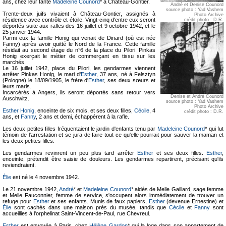
ans, chez leur tante
Madeleine Counord
* à Château-Gontier.
André et Denise Counord
source photo : Yad Vashem
Trente-deux juifs vivaient à Château-Gontier, assignés à
Photo Archive
résidence avec contrôle et étoile. Vingt-cinq d'entre eux seront
crédit photo : D.R.
déportés suite aux rafles des 16 juillet et 9 octobre 1942, et le
25 janvier 1944.
Parmi eux la famille Honig qui venait de Dinard (où est née
Fanny) après avoir quitté le Nord de la France. Cette famille
résidait au second étage du n°6 de la place du Pilori. Pinkas
Honig exerçait le métier de commerçant en tissu sur les
marchés.
Le 16 juillet 1942, place du Pilori, les gendarmes viennent
arrêter Pinkas Honig, le mari d'
Esther
, 37 ans, né à Felsztyn
(Pologne) le 18/09/1905, le frère d'
Esther
, ses deux sœurs et
leurs maris.
Incarcérés à Angers, ils seront déportés sans retour vers
Denise et André Counord
Auschwitz.
source photo : Yad Vashem
Photo Archive
Esther Honig
, enceinte de six mois, et ses deux filles,
Cécile
, 4
crédit photo : D.R.
ans, et
Fanny
, 2 ans et demi, échappèrent à la rafle.
Les deux petites filles fréquentaient le jardin d'enfants tenu par
Madeleine Counord
* qui fut
témoin de l'arrestation et se jura de faire tout ce qu'elle pourrait pour sauver la maman et
les deux petites filles.
Les gendarmes revinrent un peu plus tard arrêter
Esther
et ses deux filles.
Esther
,
enceinte, prétendit être saisie de douleurs. Les gendarmes repartirent, précisant qu'ils
reviendraient.
Élie
est né le 4 novembre 1942.
Le 21 novembre 1942,
André
* et
Madeleine Counord
* aidés de Melle Gaillard, sage femme
et Melle Fauconnier, femme de service, s'occupent alors immédiatement de trouver un
refuge pour
Esther
et ses enfants. Munis de faux papiers,
Esther
(devenue Ernestine) et
Élie
sont cachés dans une maison près du musée, tandis que
Cécile
et
Fanny
sont
accueillies à l'orphelinat Saint-Vincent-de-Paul, rue Chevreul.
Esther
est envoyée à Paris, chez
Hélène Gardon
* qui la loge dans son appartement de