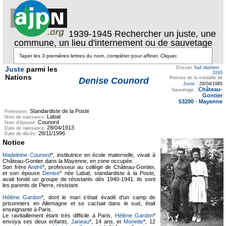
1939-1945 Rechercher un juste, une
commune, un lieu d'internement ou de sauvetage
Juste
parmi les
Dossier
Yad Vashem
:
3193
Nations
Remise de la médaille de
Denise Counord
Juste
:
28/04/1985
Château-
Sauvetage :
Gontier
53200
-
Mayenne
Standardiste de la Poste
Profession:
Labat
Nom de naissance:
Counord
Nom d'épouse:
28/04/1913
Date de naissance:
28/11/1996
Date de décès:
Notice
Madeleine Counord
*, institutrice en école maternelle, vivait à
Château-Gontier dans la Mayenne, en zone occupée.
Son frère
André
*, professeur au collège de Château-Gontier,
et son épouse
Denise
* née Labat, standardiste à la Poste,
avait fondé un groupe de résistants dès 1940-1941. Ils sont
les parents de Pierre, résistant.
Hélène Gardon
*, dont le mari s'était évadé d'un camp de
prisonniers en Allemagne et se cachait dans le sud, était
enseignante à Paris.
Le ravitaillement étant très difficile à Paris,
Hélène Gardon
*
envoya ses deux enfants,
Janeau
*, 14 ans, et
Monette
*, 12