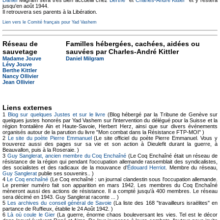
Daniel
Milgram sera très bien accueilli chez
Berthe
* et
Charles-André Kittler
* et y restera
jusqu'en août 1944.
Il retrouvera ses parents à la Libération.
Lien vers le Comité français pour Yad Vashem
Réseau de
Familles hébergées, cachées, aidées ou
sauvetage
sauvées par Charles-André Kittler
Madame Jouve
Daniel Milgram
Lévy Jouve
Berthe Kittler
Nancy Ollivier
Jean Ollivier
Liens externes
1
Blog sur quelques Justes et sur le livre
(Blog hébergé par la Tribune de Genève sur
quelques justes honorés par Yad Vashem sur l'intervention du délégué pour la Suisse et la
région frontalière Ain et Haute-Savoie, Herbert Herz, ainsi que sur divers événements
organisés autour de la parution du livre "Mon combat dans la Résistance FTP-MOI" )
2
Le site du poète Pierre Emmanuel
(Le site officiel du poète Pierre Emmanuel. Vous y
trouverez aussi des pages sur sa vie et son action à Dieulefit durant la guerre, à
Beauvallon, puis à la Roseraie. )
3
Guy Sanglerat, ancien membre du Coq Enchaîné
(Le Coq Enchaîné était un réseau de
résistance de la région qui pendant l'occupation allemande rassemblait des syndicalistes,
des socialistes et des radicaux de la mouvance d’
Édouard Herriot
. Membre du réseau,
Guy Sanglerat
publie ses souvenirs.. )
4
Le Coq enchaîné
(Le Coq enchaîné : un journal clandestin sous l'occupation allemande.
Le premier numéro fait son apparition en mars 1942. Les membres du Coq Enchaîné
mèneront aussi des actions de résistance. Il a compté jusqu'à 400 membres. Le réseau
sera décimé en 1943. Guy Sanglerat raconte ... )
5
Les archives du conseil général de Savoie
(La liste des 168 "travailleurs israëlites" en
partance de Ruffieux, établie le 24 Août 1942. )
6
Là où coule le Gier
(La guerre, énorme chaos bouleversant les vies. Tel est le décor