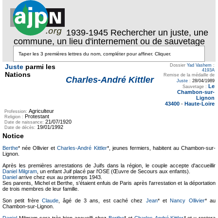
1939-1945 Rechercher un juste, une
commune, un lieu d'internement ou de sauvetage
Juste
parmi les
Dossier
Yad Vashem
:
4193A
Nations
Remise de la médaille de
Charles-André Kittler
Juste
:
28/04/1989
Le
Sauvetage :
Chambon-sur-
Lignon
43400
-
Haute-Loire
Agriculteur
Profession:
Protestant
Religion :
21/07/1920
Date de naissance:
19/01/1992
Date de décès:
Notice
Berthe
* née Ollivier et
Charles-André Kittler
*, jeunes fermiers, habitent au Chambon-sur-
Lignon.
Après les premières arrestations de Juifs dans la région, le couple accepte d'accueillir
Daniel Milgram
, un enfant Juif placé par l'OSE (Œuvre de Secours aux enfants).
Daniel
arrive chez eux au printemps 1943.
Ses parents, Michel et Berthe, s'étaient enfuis de Paris après l'arrestation et la déportation
de trois membres de leur famille.
Son petit frère
Claude
, âgé de 3 ans, est caché chez
Jean
* et
Nancy Ollivier
* au
Chambon-sur-Lignon.