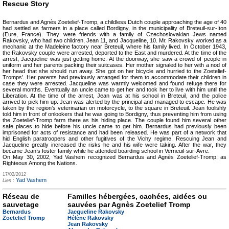
Rescue Story
Bernardus and Agnès Zoetelief-Tromp, a childless Dutch couple approaching the age of 40
had settled as farmers in a place called Bordigny, in the municipality of Breteuil-sur-Iton
(Eure, France). They were friends with a family of Czechoslovakian Jews named
Rakovsky, who had two children, Jean 11, and Jacqueline, 10. Mr. Rakovsky worked as a
mechanic at the Madeleine factory near Breteuil, where his family lived. In October 1943,
the Rakovsky couple were arrested, deported to the East and murdered. At the time of the
arrest, Jacqueline was just getting home. At the doorway, she saw a crowd of people in
uniform and her parents packing their suitcases. Her mother signaled to her with a nod of
her head that she should run away. She got on her bicycle and hurried to the Zoetelief-
Tromps’. Her parents had previously arranged for them to accommodate their children in
case they were arrested. Jacqueline was warmly welcomed and found refuge there for
several months. Eventually an uncle came to get her and took her to live with him until the
Liberation. At the time of the arrest, Jean was at his school in Breteuil, and the police
arrived to pick him up. Jean was alerted by the principal and managed to escape. He was
taken by the region’s veterinarian on motorcycle, to the square in Breteuil. Jean foolishly
told him in front of onlookers that he was going to Bordigny, thus preventing him from using
the Zoetelief-Tromp farm there as his hiding place. The couple found him several other
safe places to hide before his uncle came to get him. Bernardus had previously been
imprisoned for acts of resistance and had been released. He was part of a network that
hid English paratroopers and other fugitives of the Vichy regime. Rescuing Jean and
Jacqueline greatly increased the risks he and his wife were taking. After the war, they
became Jean’s foster family while he attended boarding school in Verneuil-sur-Avre.
On May 30, 2002, Yad Vashem recognized Bernardus and Agnès Zoetelief-Tromp, as
Righteous Among the Nations.
17/02/2012
Yad Vashem
Lien :
Réseau de
Familles hébergées, cachées, aidées ou
sauvetage
sauvées par Agnès Zoetelief Tromp
Bernardus
Jacqueline Rakovsky
Zoetelief Tromp
Hélène Rakovsky
Jean Rakovsky