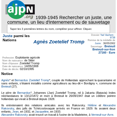
1939-1945 Rechercher un juste, une
commune, un lieu d'internement ou de sauvetage
Juste
parmi les
Dossier
Yad Vashem
:
9738
Nations
Remise de la médaille de
Agnès Zoetelief Tromp
Juste
:
30/05/2002
Breteuil
Sauvetage :
Breteuil-sur-Iton
27160
-
Eure
Exploitante agricole
Profession:
de Sitter
Nom de naissance:
Zoetelief Tromp
Nom d'épouse:
14/05/1908
Date de naissance:
02/10/1995
Date de décès:
Notice
Agnès
* et
Bernardus Zoetelief Tromp
*, couple de Hollandais approchant la quarantaine et
sans enfants, s’étaient installés comme agriculteurs au lieu-dit « Bordigny », commune de
Breteuil
(27).
Le père de
Bernardus
*, Johannes (Jan) Zoetelief Tromp, né à Jakarta (Batavia) Indes
néerlandaises le 13/12/1872 et mort à Breteuil le 26/09/1947 était un célèbre peintre
hollandais qui vivait à Breteuil depuis 1928.
Ils entretenaient des relations amicales avec les Rakovsky.
Hélène
et
Alexandre
Rakovsky
, des juifs de Tchécoslovaquie arrivés en France en 1929. Ils avaient deux
enfants,
Jean
, en 1932, et
Jacqueline
, en 1933.
Alexandre Rakovsky
avait trouvé un travail à l’usine de la Madeleine, à
Verneuil-sur-Avre
.