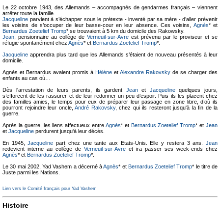
Le 22 octobre 1943, des Allemands – accompagnés de gendarmes français – viennent
arrêter toute la famille.
Jacqueline
parvient à s’échapper sous le prétexte - inventé par sa mère - d’aller prévenir
les voisins de s’occuper de leur basse-cour en leur absence. Ces voisins,
Agnès
* et
Bernardus Zoetelief Tromp
* se trouvaient à 5 km du domicile des Rakowsky.
Jean
, pensionnaire au collège de
Verneuil-sur-Avre
est prévenu par le proviseur et se
réfugie spontanément chez
Agnès
* et
Bernardus Zoetelief Tromp
*.
Jacqueline
apprendra plus tard que les Allemands s’étaient de nouveau présentés à leur
domicile.
Agnès et Bernardus avaient promis à
Hélène
et
Alexandre Rakovsky
de se charger des
enfants au cas où…
Dès l'arrestation de leurs parents, ils gardent
Jean
et
Jacqueline
quelques jours,
s’efforcent de les rassurer et de leur redonner un peu d’espoir. Puis ils les placent chez
des familles amies, le temps pour eux de préparer leur passage en zone libre, d’où ils
pourront rejoindre leur oncle,
André Rakovsky
, chez qui ils resteront jusqu'à la fin de la
guerre.
Après la guerre, les liens affectueux entre
Agnès
* et
Bernardus Zoetelief Tromp
* et
Jean
et
Jacqueline
perdurent jusqu'à leur décès.
En 1945,
Jacqueline
part chez une tante aux Etats-Unis. Elle y restera 3 ans.
Jean
redevient interne au collège de
Verneuil-sur-Avre
et ira passer ses week-ends chez
Agnès
* et
Bernardus Zoetelief Tromp
*.
Le 30 mai 2002, Yad Vashem a décerné à
Agnès
* et
Bernardus Zoetelief Tromp
* le titre de
Juste parmi les Nations.
Lien vers le Comité français pour Yad Vashem
Histoire