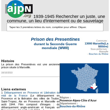
1939-1945 Rechercher un juste, une
commune, un lieu d'internement ou de sauvetage
Prison des Presentines
Texte pour ecartement
lateral
Commune :
13000 Marseille(La
durant la Seconde Guerre
Millière)
mondiale (WWII)
Sous-préfecture :
Marseille
-
Bouches du Rhône
Histoire
La prison des Presentines est une ancienne
prison située à Marseille.
16/10/2010
Liens externes
1
Débarquement en Provence et Libération du
midi de la France
(Le débarquement en
Région :
Provence et la libération des villes de Toulon,
Provence-Alpes-Côte d'Azur
Saint-Tropez, Aix en Provence et Marseille en
Département :
août 1944. Film composé d'images : du
Bouches-du-Rhône
débarquement anglo-américain et français en