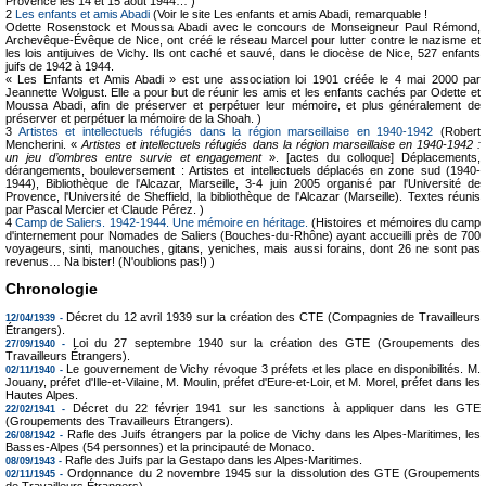
Provence les 14 et 15 août 1944… )
2
Les enfants et amis Abadi
(Voir le site Les enfants et amis Abadi, remarquable !
Odette Rosenstock et Moussa Abadi avec le concours de Monseigneur Paul Rémond,
Archevêque-Évêque de Nice, ont créé le réseau Marcel pour lutter contre le nazisme et
les lois antijuives de Vichy. Ils ont caché et sauvé, dans le diocèse de Nice, 527 enfants
juifs de 1942 à 1944.
« Les Enfants et Amis Abadi » est une association loi 1901 créée le 4 mai 2000 par
Jeannette Wolgust. Elle a pour but de réunir les amis et les enfants cachés par Odette et
Moussa Abadi, afin de préserver et perpétuer leur mémoire, et plus généralement de
préserver et perpétuer la mémoire de la Shoah. )
3
Artistes et intellectuels réfugiés dans la région marseillaise en 1940-1942
(Robert
Mencherini. «
Artistes et intellectuels réfugiés dans la région marseillaise en 1940-1942 :
un jeu d’ombres entre survie et engagement
». [actes du colloque] Déplacements,
dérangements, bouleversement : Artistes et intellectuels déplacés en zone sud (1940-
1944), Bibliothèque de l'Alcazar, Marseille, 3-4 juin 2005 organisé par l'Université de
Provence, l'Université de Sheffield, la bibliothèque de l'Alcazar (Marseille). Textes réunis
par Pascal Mercier et Claude Pérez. )
4
Camp de Saliers. 1942-1944. Une mémoire en héritage.
(Histoires et mémoires du camp
d'internement pour Nomades de Saliers (Bouches-du-Rhône) ayant accueilli près de 700
voyageurs, sinti, manouches, gitans, yeniches, mais aussi forains, dont 26 ne sont pas
revenus… Na bister! (N'oublions pas!) )
Chronologie
Décret du 12 avril 1939 sur la création des CTE (Compagnies de Travailleurs
12/04/1939 -
Étrangers).
Loi du 27 septembre 1940 sur la création des GTE (Groupements des
27/09/1940 -
Travailleurs Étrangers).
Le gouvernement de Vichy révoque 3 préfets et les place en disponibilités. M.
02/11/1940 -
Jouany, préfet d'Ille-et-Vilaine, M. Moulin, préfet d'Eure-et-Loir, et M. Morel, préfet dans les
Hautes Alpes.
Décret du 22 février 1941 sur les sanctions à appliquer dans les GTE
22/02/1941 -
(Groupements des Travailleurs Étrangers).
Rafle des Juifs étrangers par la police de Vichy dans les Alpes-Maritimes, les
26/08/1942 -
Basses-Alpes (54 personnes) et la principauté de Monaco.
Rafle des Juifs par la Gestapo dans les Alpes-Maritimes.
08/09/1943 -
Ordonnance du 2 novembre 1945 sur la dissolution des GTE (Groupements
02/11/1945 -
de Travailleurs Étrangers).