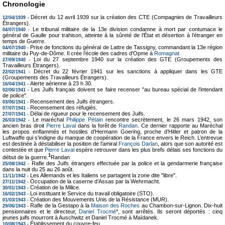
Chronologie
Décret du 12 avril 1939 sur la création des CTE (Compagnies de Travailleurs
12/04/1939 -
Étrangers).
Le tribunal militaire de la 13e division condamne à mort par contumace le
04/07/1940 -
général de Gaulle pour trahison, atteinte à la sûreté de l’État et désertion à l’étranger en
temps de Guerre.
Prise de fonctions du général de Lattre de Tassigny, commandant la 13e région
04/07/1940 -
militaire du Puy-de-Dôme. Il crée l’école des cadres d'Opme à
Romagnat
.
Loi du 27 septembre 1940 sur la création des GTE (Groupements des
27/09/1940 -
Travailleurs Étrangers).
Décret du 22 février 1941 sur les sanctions à appliquer dans les GTE
22/02/1941 -
(Groupements des Travailleurs Étrangers).
Alerte aérienne à 23 h 30.
16/04/1941 -
Les Juifs français doivent se faire recenser "au bureau spécial de l’intendant
02/06/1941 -
de police".
Recensement des Juifs étrangers.
03/06/1941 -
Recensement des réfugiés.
07/07/1941 -
Délai de rigueur pour le recensement des Juifs.
27/07/1941 -
Le maréchal
Philippe Pétain
rencontre secrètement, le 26 mars 1942, son
26/03/1942 -
ancien bras droit
Pierre Laval
dans la forêt de
Randan
. Ce dernier rapporte au Maréchal
les propos enflammés et hostiles d’Hermann Goering, proche d’Hitler et patron de la
Luftwaffe qui s’indigne du manque de coopération de la France envers le Reich. L’entrevue
est destinée à déstabiliser la position de l’amiral
François Darlan
, alors que son autorité est
contestée et que
Pierre Laval
espère retrouver dans les plus brefs délais ses fonctions du
1
début de la guerre.
Randan
Rafle des Juifs étrangers effectuée par la police et la gendarmerie française
25/08/1942 -
dans la nuit du 25 au 26 août.
Les Allemands et les Italiens se partagent la zone dite "libre".
11/11/1942 -
Occupation de la caserne d’Assas par la Wehrmacht.
27/11/1942 -
Création de la Milice.
30/01/1943 -
Loi instituant le Service du travail obligatoire (STO).
16/02/1943 -
Création des Mouvements Unis de la Résistance (MUR).
01/03/1943 -
Rafle de la Gestapo à la
Maison des Roches
au Chambon-sur-Lignon. Dix-huit
29/06/1943 -
pensionnaires et le directeur,
Daniel Trocmé
*, sont arrêtés. Ils seront déportés : cinq
jeunes juifs mourront à Auschwitz et Daniel Trocmé à Maïdanek.
Établissement du couvre-feu.
10/08/1943 -