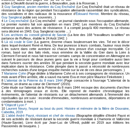
action à Dieulefit durant la guerre, à Beauvallon, puis à la Roseraie. )
3
Guy Sanglerat, ancien membre du Coq Enchaîné
(Le Coq Enchaîné était un réseau de
résistance de la région qui pendant l'occupation allemande rassemblait des syndicalistes,
des socialistes et des radicaux de la mouvance d’
Édouard Herriot
. Membre du réseau,
Guy Sanglerat
publie ses souvenirs.. )
4
Le Coq enchaîné
(Le Coq enchaîné : un journal clandestin sous l'occupation allemande.
Le premier numéro fait son apparition en mars 1942. Les membres du Coq Enchaîné
mèneront aussi des actions de résistance. Il a compté jusqu'à 400 membres. Le réseau
sera décimé en 1943. Guy Sanglerat raconte ... )
5
Les archives du conseil général de Savoie
(La liste des 168 "travailleurs israëlites" en
partance de Ruffieux, établie le 24 Août 1942. )
6
Là où coule le Gier
(La guerre, énorme chaos bouleversant les vies. Tel est le décor
dans lequel évoluent René et Aima. De leur jeunesse à leurs combats, l'auteur nous invite
à les suivre dans cette aventure où chacun fera preuve d'un courage incroyable. Ce
roman, basé sur des faits réels, nous emmène de la Vallée du Gier dans la Loire à
Clermont-Ferrand et nous fait traverser certains camps de concentration en Allemagne en
suivant le parcours de deux jeunes gens que la vie a forgé pour combattre aussi bien
dans l'univers ouvrier des années 30 que pendant la seconde guerre mondiale avec leur
implication dans la résistance. Cette plongée dans le passé a nécessité de nombreuses
recherches suivies d'une longue enquête menée sur la vie de ces deux personnages. )
7
Marianne Cohn
(Page dédiée à Marianne Cohn et à ses compagnons de résistance. Un
mois avant d"être arrêtée, elle a sauvé ma tante Eva et mon père Maurice Finkelstein )
8
L'attentat de la Poterne du 8 mars 1944
(Page consacrée à l'ouvrage "L'attentat de la
Poterne, un drame au cœur de Clermont" (2015).
Cette étude sur l'attentat de la Poterne du 8 mars 1944 recoupe des documents d'archive
à des témoignages oraux et écrits. Elle reprend de manière chronologique les
évènements, de l'attentat de résistants sur un détachement allemands à l'immensité des
représailles qui ont suivi : incendie d'immeubles, nombreuses arrestations, déportations et
condamnations à mort. )
9
"Objectif Lyon !"
10
Laurent Neury, l'espoir au bout du pont. Histoire et mémoire de la filière de Douvaine,
Cabedita, 2019
11
L'abbé André Payot, résistant et chef de réseau
(Biographie détaillée d'André Payot et
de ses activités de résistant durant la seconde guerre mondiale à Chamonix et Vallorcine
(Haute-Savoie). Livre écrit par Jean-Luc de Uffredi, publié en 2019 aux éditions les
Passionnés de bouquins. )