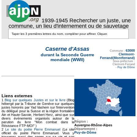
1939-1945 Rechercher un juste, une
commune, un lieu d'internement ou de sauvetage
Texte pour ecartement
Caserne d'Assas
63000
lateral
Commune :
Clermont-
durant la Seconde Guerre
Ferrand(Montferrand)
mondiale (WWII)
Sous-préfecture :
Clermont-Ferrand
-
Puy de Dôme
Liens externes
1
Blog sur quelques Justes et sur le livre
(Blog
hébergé par la Tribune de Genève sur quelques
justes honorés par Yad Vashem sur l'intervention
du délégué pour la Suisse et la région frontalière
Ain et Haute-Savoie, Herbert Herz, ainsi que sur
divers événements organisés autour de la
Région :
parution du livre "Mon combat dans la
Auvergne-Rhône-Alpes
Résistance FTP-MOI" )
Département :
2
Le site du poète Pierre Emmanuel
(Le site
Puy-de-Dôme
officiel du poète Pierre Emmanuel. Vous y
trouverez aussi des pages sur sa vie et son