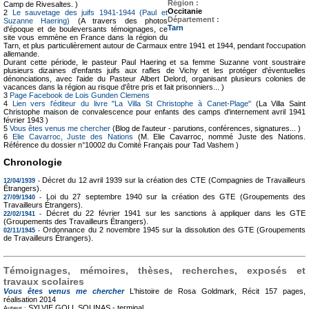
Région :
Camp de Rivesaltes. )
Occitanie
2
Le sauvetage des juifs 1941-1944 (Paul et
Département :
Suzanne Haering)
(A travers des photos
Tarn
d'époque et de bouleversants témoignages, ce
site vous emmène en France dans la région du
Tarn, et plus particulièrement autour de Carmaux entre 1941 et 1944, pendant l'occupation
allemande.
Durant cette période, le pasteur Paul Haering et sa femme Suzanne vont soustraire
plusieurs dizaines d'enfants juifs aux rafles de Vichy et les protéger d'éventuelles
dénonciations, avec l'aide du Pasteur Albert Delord, organisant plusieurs colonies de
vacances dans la région au risque d'être pris et fait prisonniers... )
3
Page Facebook de Lois Gunden Clemens
4
Lien vers l'éditeur du livre "La Villa St Christophe à Canet-Plage"
(La Villa Saint
Christophe maison de convalescence pour enfants des camps d'internement avril 1941
février 1943 )
5
Vous êtes venus me chercher
(Blog de l'auteur - parutions, conférences, signatures... )
6
Elie Cavarroc, Juste des Nations
(M. Elie Cavarroc, nommé Juste des Nations.
Référence du dossier n°10002 du Comité Français pour Tad Vashem )
Chronologie
Décret du 12 avril 1939 sur la création des CTE (Compagnies de Travailleurs
12/04/1939 -
Étrangers).
Loi du 27 septembre 1940 sur la création des GTE (Groupements des
27/09/1940 -
Travailleurs Étrangers).
Décret du 22 février 1941 sur les sanctions à appliquer dans les GTE
22/02/1941 -
(Groupements des Travailleurs Étrangers).
Ordonnance du 2 novembre 1945 sur la dissolution des GTE (Groupements
02/11/1945 -
de Travailleurs Étrangers).
Témoignages, mémoires, thèses, recherches, exposés et
travaux scolaires
Vous êtes venus me chercher
L'histoire de Rosa Goldmark, Récit
157 pages,
réalisation 2014
SYLVIE GOLL SOLINAS -
terminal
Auteur :