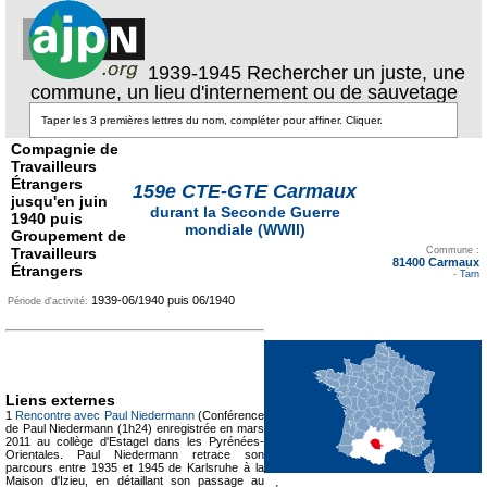
1939-1945 Rechercher un juste, une
commune, un lieu d'internement ou de sauvetage
Compagnie de
Travailleurs
Étrangers
159e CTE-GTE Carmaux
jusqu'en juin
durant la Seconde Guerre
1940 puis
mondiale (WWII)
Groupement de
Texte pour ecartement
Travailleurs
lateral
Commune :
81400 Carmaux
Étrangers
-
Tarn
1939-06/1940 puis 06/1940
Période d'activité:
Liens externes
1
Rencontre avec Paul Niedermann
(Conférence
de Paul Niedermann (1h24) enregistrée en mars
2011 au collège d'Estagel dans les Pyrénées-
Orientales. Paul Niedermann retrace son
parcours entre 1935 et 1945 de Karlsruhe à la
Maison d'Izieu, en détaillant son passage au